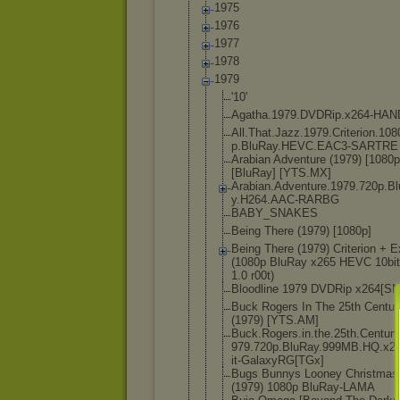
1975
1976
1977
1978
1979
'10'
Agatha.1979
.DVDRip.x26
4-HAN
All.That.Ja
zz.1979.Cri
terion.108
p.BluRay.HE
VC.EAC3-SAR
TRE
Arabian Adventure (1979) [1080p
[BluRay] [YTS.MX]
Arabian.Adv
enture.1979
.720p.B
y.H264.AAC-
RARBG
BABY_SNAKES
Being There (1979) [1080p]
Being There (1979) Criterion + E
(1080p BluRay x265 HEVC 10bi
1.0 r00t)
Bloodline 1979 DVDRip x264[SN
Buck Rogers In The 25th Centur
(1979) [YTS.AM]
Buck.Rogers
.in.the.25t
h.Century
979.720p.Bl
uRay.999MB.
HQ.x26
it-GalaxyRG
[TGx]
Bugs Bunnys Looney Christmas
(1979) 1080p BluRay-LAMA