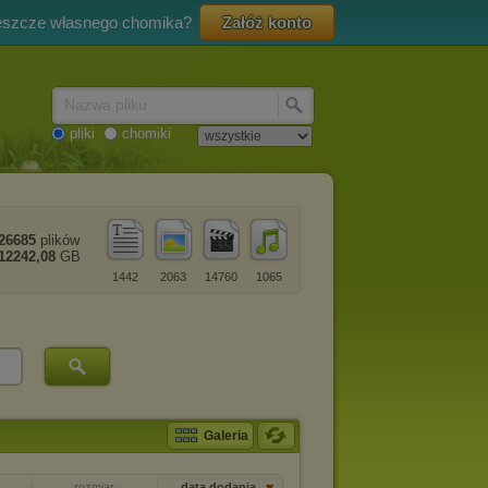
eszcze własnego chomika?
Załóż konto
Nazwa pliku
pliki
chomiki
26685
plików
12242,08
GB
1442
2063
14760
1065
Galeria
rozmiar
data dodania