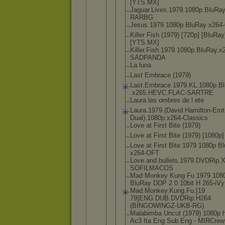
[YTS.MX]
Jaguar.Live
s.1979.1080
p.BluRay
RARBG
Jesus 1979 1080p BluRay x264
Killer Fish (1979) [720p] [BluRay
[YTS.MX]
Killer.Fish
.1979.1080p
.BluRay.x
SADPANDA
La luna
Last Embrace (1979)
Last.Embrac
e.1979.KL.1
080p.B
.x265.HEVC.
FLAC-SARTRE
Laura les ombres de l ete
Laura.1979.
(David.Hami
lton-Erot
Dual).108
0p.x264-Cla
ssics
Love at First Bite (1979)
Love at First Bite (1979) [1080p]
Love at First Bite 1979 1080p B
x264-OFT
Love.and.bu
llets.1979.
DVDRip.X
SOFILMACOS
Mad Monkey Kung Fu 1979 108
BluRay DDP 2 0 10bit H 265-iVy
Mad.Monkey.
Kung.Fu.[19
79]ENG.DUB.
DVDRip.H264
(BINGOWINGZ
-UKB-RG)
Malabimba Uncut (1979) 1080p 
Ac3 Ita Eng Sub Eng - MIRCrew