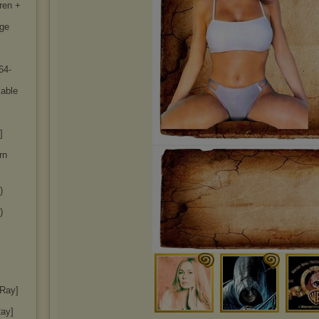
ren +
rge
64-
kable
]
rn
)
)
uRay]
Ray]