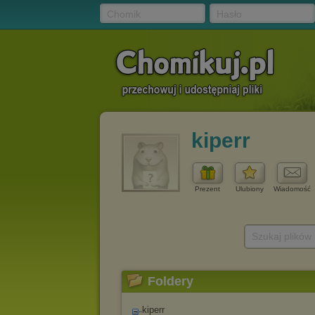
Chomik
Hasło
kiperr
Prezent
Ulubiony
Wiadomość
Szukaj plików
Foldery
kiperr