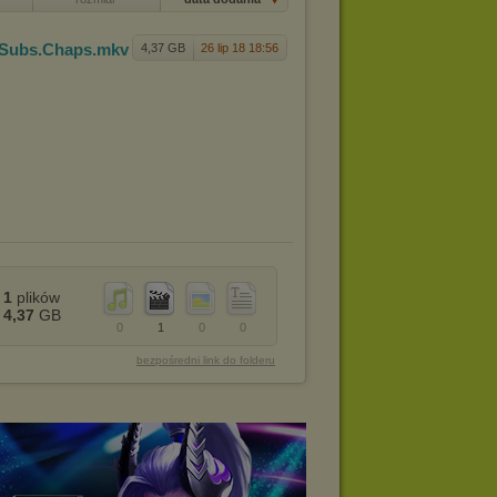
.Subs.Cha
ps
.mkv
4,37 GB
26 lip 18 18:56
1
plików
4,37
GB
0
1
0
0
bezpośredni link do folderu