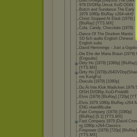
Buio.Omega.
[Beyond.The
.Darkn
979.DVDRip.
Uncut.XviD.
ODiN
Butch and Sundance The Early 
1979 1080p BluRay x264-nikt0
Christ Stopped At Eboli (1979) [
[BluRay] [YTS.MX]
Cola, Candy, Chocolate (1979)
Dance Of The Drunken Mantis 1
SD 6ch audio English Chinese 
English subs
David Hemmings - Just a Gigolo
Die Ehe der Maria Braun (1979)
(Engsubs)
Dirty Ho (1979) [1080p] [BluRay]
[YTS.MX]
Dirty Ho [1979]x264D
VDrip(Sha
ros.KungFu)
Dracula (1979) [1080p]
Du.Är.Inte.
Klok.Madick
en.1979
DISH.DVDRip
.XviD-Pride
86
Elvis (1979) [BluRay] [720p] [Y
Elvis.1979.
1080p.BluRa
y.x264.
ENG.vtwin88
cube
Fast Company (1979) [1080p]
[BluRay] [5.1] [YTS.MX]
Fast.Compan
y.1979.(Dav
id.Cro
rg.1080p.x2
64-Classics
Firepower (1979) [720p] [BluRay
[YTS.MX]