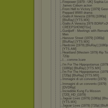
Firepower [1979 - UK] Sophia Lo
James Coburn action
From Hell to Victory [1979] Geo
Peppard WWII drama
Giallo A Venezia (1979) [1080p]
[BluRay] [YTS.MX]
Giallo.A.Ve
nezia.1979.
BDRiP.x2
CREEPSHOW[T
Gx]
Gurdjieff - Meetings with Remar
Men
Hanover Street (1979) [1080p]
[BluRay] [YTS.MX]
Hardcore (1979) [BluRay] [1080p
[YTS.AM]
Heartland (Western 1979) Rip To
720p
I....comme.
Icare
I'm For The Hippopotamu
s (1979
[1080p] [BluRay] [YTS.MX]
I'm For The Hippopotamu
s (1979
[720p] [BluRay] [YTS.MX]
Immagini di un convento (1979)
Immagini di un convento (1979)
[DVDRip]
Incredible Kung Fu Mission
[720]_HD_(1
979)
Jaguar Lives (1979) [1080p] [Bl
[YTS.MX]
Jaguar Lives (1979) [720p] [Blu