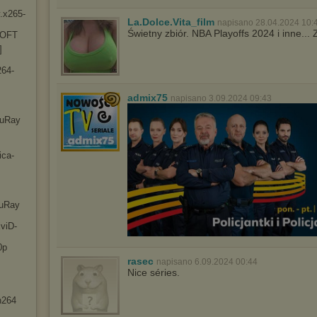
.x2
65-
La.Dolce.Vita_film
napisano 28.04.2024 10:
Świetny zbiór. NBA Playoffs 2024 i inne..
-OFT
]
26
4-
admix75
napisano 3.09.2024 09:43
luRay
ic
a-
luRay
viD
-
0p
rasec
napisano 6.09.2024 00:44
Nice séries.
h264