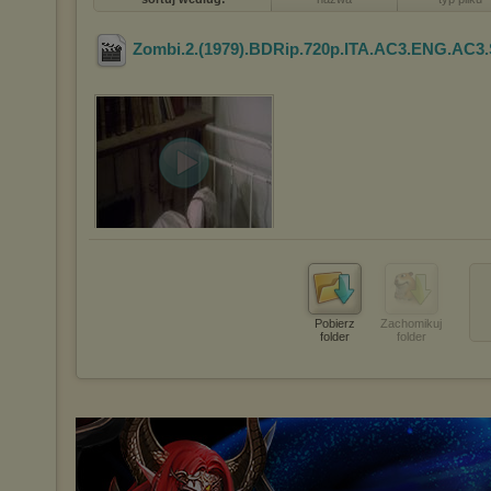
Zombi.2.(1979).BDRip.720p.ITA.AC3.ENG.AC3
Pobierz
Zachomikuj
folder
folder