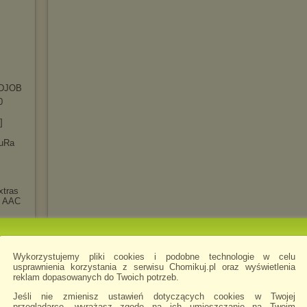
DJOB
0
]
luRa
xtras
t AAC
]
y
.1
Wykorzystujemy pliki cookies i podobne technologie w celu
5.10b
usprawnienia korzystania z serwisu Chomikuj.pl oraz wyświetlenia
reklam dopasowanych do Twoich potrzeb.
 Tales
Jeśli nie zmienisz ustawień dotyczących cookies w Twojej
przeglądarce, wyrażasz zgodę na ich umieszczanie na Twoim