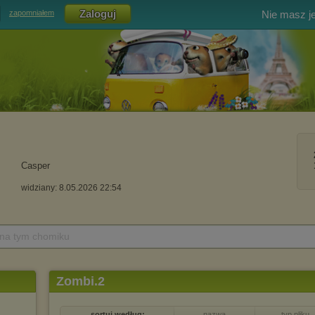
Nie masz j
zapomniałem
Casper
widziany: 8.05.2026 22:54
 na tym chomiku
Zombi.2
sortuj według:
nazwa
typ pliku