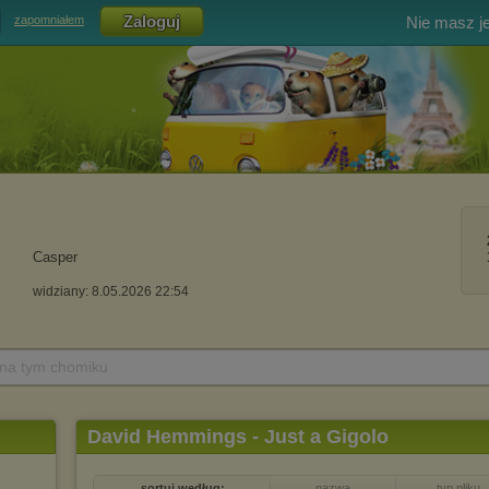
Nie masz j
zapomniałem
Casper
widziany: 8.05.2026 22:54
 na tym chomiku
David Hemmings - Just a Gigolo
sortuj według:
nazwa
typ pliku