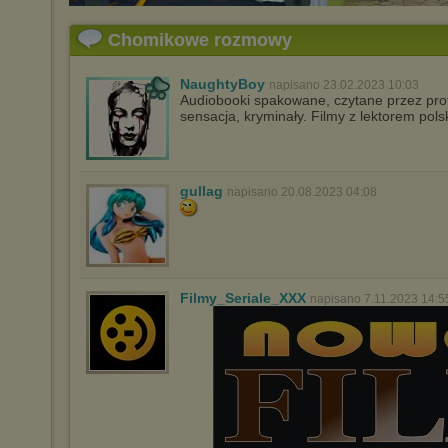
Chomikowe rozmowy
NaughtyBoy
napisano 23.02.2023 10:03
Audiobooki spakowane, czytane przez profe
sensacja, kryminały. Filmy z lektorem pol
gullag
napisano 20.08.2023 04:08
Filmy_Seriale_XXX
napisano 7.11.2023 14:5