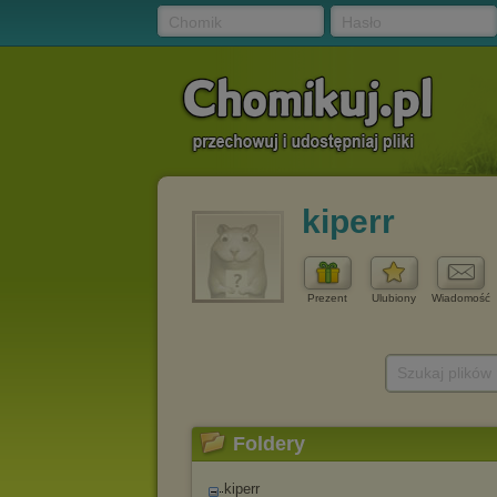
Chomik
Hasło
kiperr
Prezent
Ulubiony
Wiadomość
Szukaj plików
Foldery
kiperr