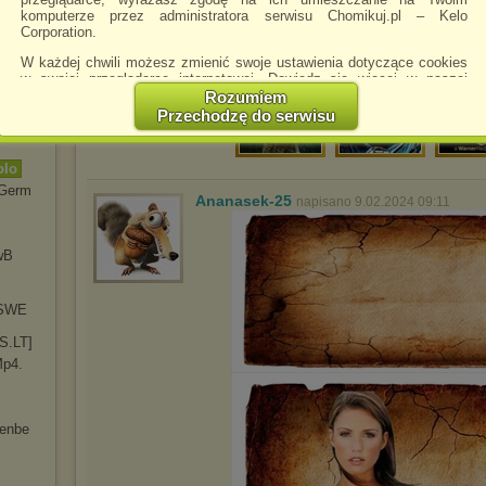
ess]1
komputerze przez administratora serwisu Chomikuj.pl – Kelo
Corporation.
Days
W każdej chwili możesz zmienić swoje ustawienia dotyczące cookies
1080p]
w swojej przeglądarce internetowej. Dowiedz się więcej w naszej
Polityce Prywatności -
http://chomikuj.pl/PolitykaPrywatnosci.aspx
.
Rozumiem
Przechodzę do serwisu
979
Jednocześnie informujemy że zmiana ustawień przeglądarki może
SC
spowodować ograniczenie korzystania ze strony Chomikuj.pl.
olo
W przypadku braku twojej zgody na akceptację cookies niestety
prosimy o opuszczenie serwisu chomikuj.pl.
 Germ
Ananasek-25
napisano 9.02.2024 09:11
Wykorzystanie plików cookies
przez
Zaufanych Partnerów
(dostosowanie reklam do Twoich potrzeb, analiza skuteczności działań
marketingowych).
wB
Wyrażenie sprzeciwu spowoduje, że wyświetlana Ci reklama nie
będzie dopasowana do Twoich preferencji, a będzie to reklama
.SWE
wyświetlona przypadkowo.
TS.LT]
Istnieje możliwość zmiany ustawień przeglądarki internetowej w
sposób uniemożliwiający przechowywanie plików cookies na
Mp4.
urządzeniu końcowym. Można również usunąć pliki cookies,
dokonując odpowiednich zmian w ustawieniach przeglądarki
internetowej.
nenbe
Pełną informację na ten temat znajdziesz pod adresem
http://chomikuj.pl/PolitykaPrywatnosci.aspx
.
]