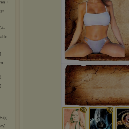
ren +
rge
64-
kable
]
rn
)
)
uRay]
Ray]