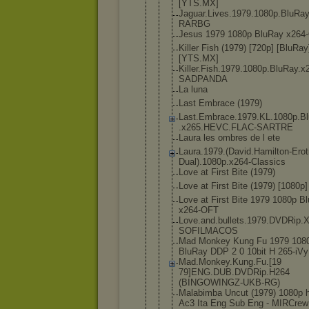
[YTS.MX]
Jaguar.Live
s.1979.1080
p.BluRay
RARBG
Jesus 1979 1080p BluRay x264
Killer Fish (1979) [720p] [BluRay
[YTS.MX]
Killer.Fish
.1979.1080p
.BluRay.x
SADPANDA
La luna
Last Embrace (1979)
Last.Embrac
e.1979.KL.1
080p.B
.x265.HEVC.
FLAC-SARTRE
Laura les ombres de l ete
Laura.1979.
(David.Hami
lton-Erot
Dual).108
0p.x264-Cla
ssics
Love at First Bite (1979)
Love at First Bite (1979) [1080p]
Love at First Bite 1979 1080p B
x264-OFT
Love.and.bu
llets.1979.
DVDRip.X
SOFILMACOS
Mad Monkey Kung Fu 1979 108
BluRay DDP 2 0 10bit H 265-iVy
Mad.Monkey.
Kung.Fu.[19
79]ENG.DUB.
DVDRip.H264
(BINGOWINGZ
-UKB-RG)
Malabimba Uncut (1979) 1080p 
Ac3 Ita Eng Sub Eng - MIRCrew