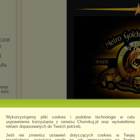
DJOB
0
]
luRa
xtras
t AAC
]
y
.1
Wykorzystujemy pliki cookies i podobne technologie w celu
5.10b
usprawnienia korzystania z serwisu Chomikuj.pl oraz wyświetlenia
reklam dopasowanych do Twoich potrzeb.
 Tales
Jeśli nie zmienisz ustawień dotyczących cookies w Twojej
przeglądarce, wyrażasz zgodę na ich umieszczanie na Twoim