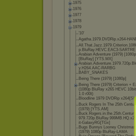
1975
1976
1977
1978
1979
'10'
Agatha.1979
.DVDRip.x26
4-HAN
All.That.Ja
zz.1979.Cri
terion.108
p.BluRay.HE
VC.EAC3-SAR
TRE
Arabian Adventure (1979) [1080p
[BluRay] [YTS.MX]
Arabian.Adv
enture.1979
.720p.B
y.H264.AAC-
RARBG
BABY_SNAKES
Being There (1979) [1080p]
Being There (1979) Criterion + E
(1080p BluRay x265 HEVC 10bi
1.0 r00t)
Bloodline 1979 DVDRip x264[SN
Buck Rogers In The 25th Centur
(1979) [YTS.AM]
Buck.Rogers
.in.the.25t
h.Century
979.720p.Bl
uRay.999MB.
HQ.x26
it-GalaxyRG
[TGx]
Bugs Bunnys Looney Christmas
(1979) 1080p BluRay-LAMA