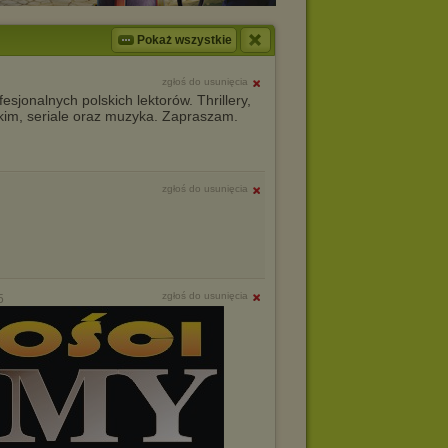
Pokaż wszystkie
zgłoś do usunięcia
sjonalnych polskich lektorów. Thrillery,
skim, seriale oraz muzyka. Zapraszam.
zgłoś do usunięcia
zgłoś do usunięcia
5