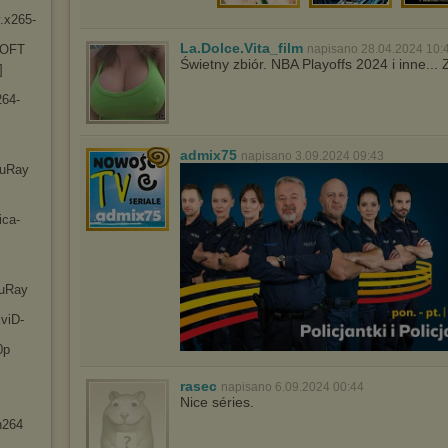
.x2
65-
La.Dolce.Vita_film
-OFT
napisano 28.04.2024 10:
Świetny zbiór. NBA Playoffs 2024 i inne..
]
26
4-
admix75
napisano 3.09.2024 09:43
luRay
ic
a-
luRay
viD
-
0p
rasec
napisano 6.09.2024 00:44
Nice séries.
h264