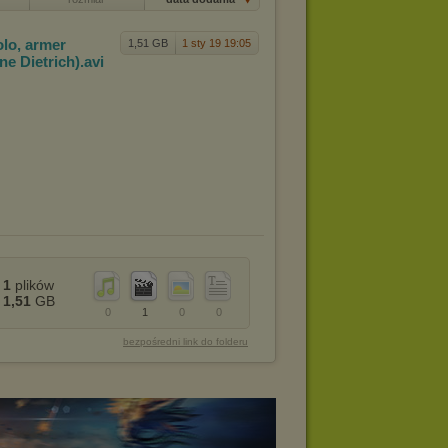
lo, ar
mer
1,51 GB
1 sty 19 19:05
en
e Dietrich)
.avi
1
plików
1,51
GB
0
1
0
0
bezpośredni link do folderu