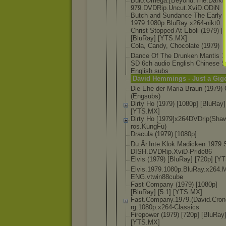
Buio.Omega.
[Beyond.The
.Darkn
979.DVDRip.
Uncut.XviD.
ODiN
Butch and Sundance The Early 
1979 1080p BluRay x264-nikt0
Christ Stopped At Eboli (1979) [
[BluRay] [YTS.MX]
Cola, Candy, Chocolate (1979)
Dance Of The Drunken Mantis 1
SD 6ch audio English Chinese 
English subs
David Hemmings - Just a Gig
Die Ehe der Maria Braun (1979)
(Engsubs)
Dirty Ho (1979) [1080p] [BluRay]
[YTS.MX]
Dirty Ho [1979]x264D
VDrip(Sha
ros.KungFu)
Dracula (1979) [1080p]
Du.Är.Inte.
Klok.Madick
en.1979
DISH.DVDRip
.XviD-Pride
86
Elvis (1979) [BluRay] [720p] [Y
Elvis.1979.
1080p.BluRa
y.x264.
ENG.vtwin88
cube
Fast Company (1979) [1080p]
[BluRay] [5.1] [YTS.MX]
Fast.Compan
y.1979.(Dav
id.Cro
rg.1080p.x2
64-Classics
Firepower (1979) [720p] [BluRay
[YTS.MX]