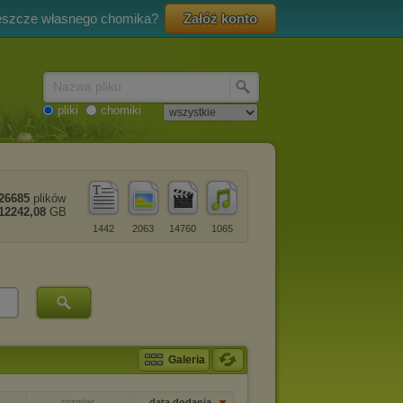
eszcze własnego chomika?
Załóż konto
Nazwa pliku
pliki
chomiki
26685
plików
12242,08
GB
1442
2063
14760
1065
Galeria
rozmiar
data dodania