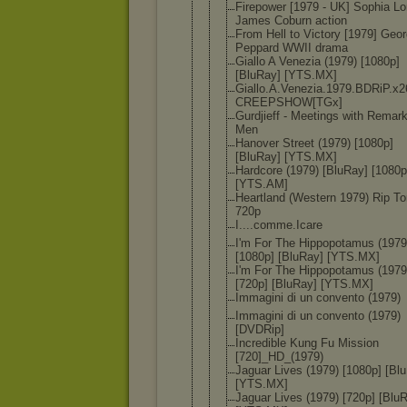
Firepower [1979 - UK] Sophia Lo
James Coburn action
From Hell to Victory [1979] Geo
Peppard WWII drama
Giallo A Venezia (1979) [1080p]
[BluRay] [YTS.MX]
Giallo.A.Ve
nezia.1979.
BDRiP.x2
CREEPSHOW[T
Gx]
Gurdjieff - Meetings with Remar
Men
Hanover Street (1979) [1080p]
[BluRay] [YTS.MX]
Hardcore (1979) [BluRay] [1080p
[YTS.AM]
Heartland (Western 1979) Rip To
720p
I....comme.
Icare
I'm For The Hippopotamu
s (1979
[1080p] [BluRay] [YTS.MX]
I'm For The Hippopotamu
s (1979
[720p] [BluRay] [YTS.MX]
Immagini di un convento (1979)
Immagini di un convento (1979)
[DVDRip]
Incredible Kung Fu Mission
[720]_HD_(1
979)
Jaguar Lives (1979) [1080p] [Bl
[YTS.MX]
Jaguar Lives (1979) [720p] [Blu