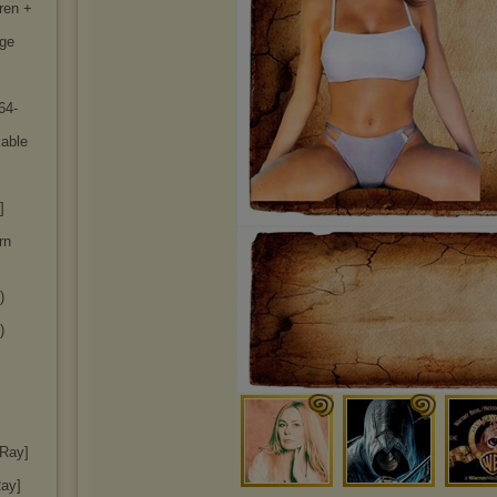
ren +
rge
64-
kable
]
rn
)
)
uRay]
Ray]