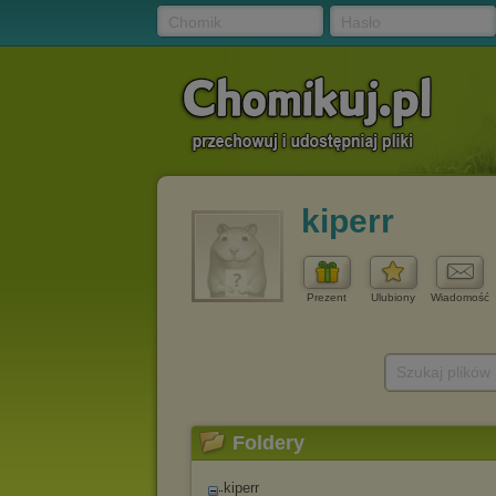
Chomik
Hasło
kiperr
Prezent
Ulubiony
Wiadomość
Szukaj plików
Foldery
kiperr