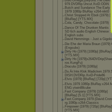
Buio.Omega.
[Beyond.The
.Darkn
979.DVDRip.
Uncut.XviD.
ODiN
Butch and Sundance The Early 
1979 1080p BluRay x264-nikt0
Christ Stopped At Eboli (1979) [
[BluRay] [YTS.MX]
Cola, Candy, Chocolate (1979)
Dance Of The Drunken Mantis 1
SD 6ch audio English Chinese 
English subs
David Hemmings - Just a Gigolo
Die Ehe der Maria Braun (1979)
(Engsubs)
Dirty Ho (1979) [1080p] [BluRay]
[YTS.MX]
Dirty Ho [1979]x264D
VDrip(Sha
ros.KungFu)
Dracula (1979) [1080p]
Du.Är.Inte.
Klok.Madick
en.1979
DISH.DVDRip
.XviD-Pride
86
Elvis (1979) [BluRay] [720p] [Y
Elvis.1979.
1080p.BluRa
y.x264.
ENG.vtwin88
cube
Fast Company (1979) [1080p]
[BluRay] [5.1] [YTS.MX]
Fast.Compan
y.1979.(Dav
id.Cro
rg.1080p.x2
64-Classics
Firepower (1979) [720p] [BluRay
[YTS.MX]