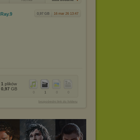
uRay.9
0,97 GB
16 mar 26 13:47
1
plików
0,97
GB
0
1
0
0
bezpośredni link do folderu