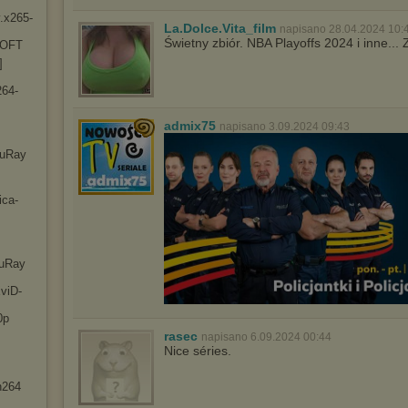
.x2
65-
La.Dolce.Vita_film
napisano 28.04.2024 10:
Świetny zbiór. NBA Playoffs 2024 i inne..
-OFT
]
26
4-
admix75
napisano 3.09.2024 09:43
luRay
ic
a-
luRay
viD
-
0p
rasec
napisano 6.09.2024 00:44
Nice séries.
h264