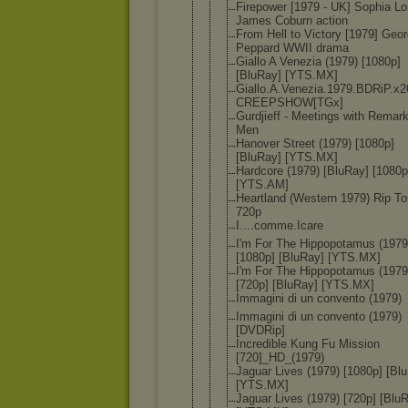
Firepower [1979 - UK] Sophia Lo
James Coburn action
From Hell to Victory [1979] Geo
Peppard WWII drama
Giallo A Venezia (1979) [1080p]
[BluRay] [YTS.MX]
Giallo.A.Ve
nezia.1979.
BDRiP.x2
CREEPSHOW[T
Gx]
Gurdjieff - Meetings with Remar
Men
Hanover Street (1979) [1080p]
[BluRay] [YTS.MX]
Hardcore (1979) [BluRay] [1080p
[YTS.AM]
Heartland (Western 1979) Rip To
720p
I....comme.
Icare
I'm For The Hippopotamu
s (1979
[1080p] [BluRay] [YTS.MX]
I'm For The Hippopotamu
s (1979
[720p] [BluRay] [YTS.MX]
Immagini di un convento (1979)
Immagini di un convento (1979)
[DVDRip]
Incredible Kung Fu Mission
[720]_HD_(1
979)
Jaguar Lives (1979) [1080p] [Bl
[YTS.MX]
Jaguar Lives (1979) [720p] [Blu