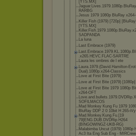
[YTS.MX]
Jaguar.Live
s.1979.1080
p.BluRay
RARBG
Jesus 1979 1080p BluRay x264
Killer Fish (1979) [720p] [BluRay
[YTS.MX]
Killer.Fish
.1979.1080p
.BluRay.x
SADPANDA
La luna
Last Embrace (1979)
Last.Embrac
e.1979.KL.1
080p.B
.x265.HEVC.
FLAC-SARTRE
Laura les ombres de l ete
Laura.1979.
(David.Hami
lton-Erot
Dual).108
0p.x264-Cla
ssics
Love at First Bite (1979)
Love at First Bite (1979) [1080p]
Love at First Bite 1979 1080p B
x264-OFT
Love.and.bu
llets.1979.
DVDRip.X
SOFILMACOS
Mad Monkey Kung Fu 1979 108
BluRay DDP 2 0 10bit H 265-iVy
Mad.Monkey.
Kung.Fu.[19
79]ENG.DUB.
DVDRip.H264
(BINGOWINGZ
-UKB-RG)
Malabimba Uncut (1979) 1080p 
Ac3 Ita Eng Sub Eng - MIRCrew