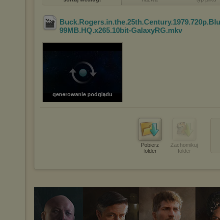
Buck.Rogers.in.the.25th.Century.1979.720p.Bl
99MB.HQ.x265.10bit-GalaxyRG
.mkv
generowanie podglądu
Pobierz
Zachomikuj
folder
folder