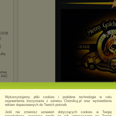
DJOB
0
]
luRa
xtras
t AAC
]
y
ry.1
Wykorzystujemy pliki cookies i podobne technologie w celu
usprawnienia korzystania z serwisu Chomikuj.pl oraz wyświetlenia
reklam dopasowanych do Twoich potrzeb.
 Tales
Jeśli nie zmienisz ustawień dotyczących cookies w Twojej
przeglądarce, wyrażasz zgodę na ich umieszczanie na Twoim