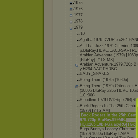
1975
1976
1977
1978
1979
'10'
Agatha.1979
.DVDRip.x26
4-HAN
All.That.Ja
zz.1979.Cri
terion.108
p.BluRay.HE
VC.EAC3-SAR
TRE
Arabian Adventure (1979) [1080p
[BluRay] [YTS.MX]
Arabian.Adv
enture.1979
.720p.B
y.H264.AAC-
RARBG
BABY_SNAKES
Being There (1979) [1080p]
Being There (1979) Criterion + E
(1080p BluRay x265 HEVC 10bi
1.0 r00t)
Bloodline 1979 DVDRip x264[SN
Buck Rogers In The 25th Centur
(1979) [YTS.AM]
Buck.Rogers
.in.the.25t
h.Centu
979.720p.Bl
uRay.999MB.
HQ.x265.10b
it-GalaxyRG
[TGx]
Bugs Bunnys Looney Christmas
(1979) 1080p BluRay-LAMA