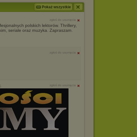
Pokaż wszystkie
zgłoś do usunięcia
sjonalnych polskich lektorów. Thrillery,
skim, seriale oraz muzyka. Zapraszam.
zgłoś do usunięcia
zgłoś do usunięcia
5