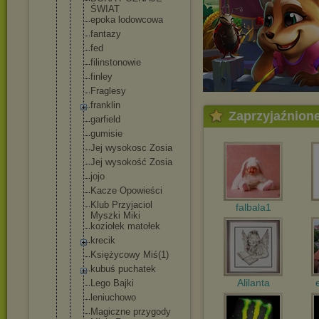
ŚWIAT
epoka lodowcowa
fantazy
fed
filinstonow
ie
finley
Fraglesy
franklin
Zaprzyjaźnion
garfield
gumisie
Jej wysokosc Zosia
Jej wysokość Zosia
jojo
Kacze Opowieści
Klub Przyjaciol
falbala1
Myszki Miki
koziołek matołek
krecik
Księżycowy Miś(1)
kubuś puchatek
Alilanta
Lego Bajki
leniuchowo
Magiczne przygody