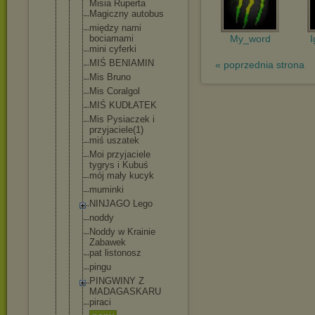
Misia Ruperta
Magiczny autobus
między nami
bociamami
My_word
I
mini cyferki
MIŚ BENIAMIN
« poprzednia strona
Mis Bruno
Mis Coralgol
MIŚ KUDŁATEK
Mis Pysiaczek i
przyjaciele
(1)
miś uszatek
Moi przyjaciele
tygrys i Kubuś
mój mały kucyk
muminki
NINJAGO Lego
noddy
Noddy w Krainie
Zabawek
pat listonosz
pingu
PINGWINY Z
MADAGASKARU
piraci