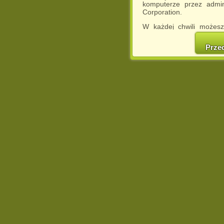
komputerze przez admin
Corporation.
W każdej chwili możesz
cookies w swojej przeglą
w naszej Pol
Prze
http://chomikuj.pl/Polity
Jednocześnie informuje
może spowodować ogr
Chomikuj.pl.
W przypadku braku twojej
prosimy o opuszczenie se
Wykorzystanie plików c
(dostosowanie reklam do
działań marketingowych).
Wyrażenie sprzeciwu spo
będzie dopasowana do Tw
wyświetlona przypadkowo
Istnieje możliwość zmian
sposób uniemożliwiając
urządzeniu końcowym. M
dokonując odpowiednich
internetowej.