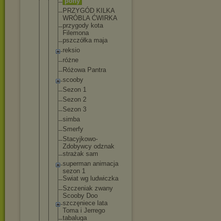
pony
PRZYGÓD KILKA
WRÓBLA ĆWIRKA
przygody kota
Filemona
pszczółka maja
reksio
różne
Różowa Pantra
scooby
Sezon 1
Sezon 2
Sezon 3
simba
Smerfy
Stacyjkowo-
Zdobywcy odznak
strażak sam
superman animacja
sezon 1
Swiat wg ludwiczka
Szczeniak zwany
Scooby Doo
szczęniece lata
Toma i Jerrego
tabaluga