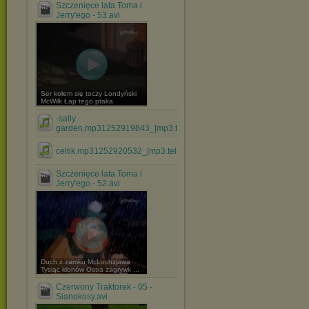
Szczenięce lata Toma i
Jerry'ego - 53.avi
Ser kołem się toczy Londyński
McWilk Łap tego ptaka
-sally
garden.mp31252919843_[mp3.teledyski.info].mp3
celtik.mp31252920532_[mp3.teledyski.info].mp3
Szczenięce lata Toma i
Jerry'ego - 52.avi
Duch z zamku McLochzjawa
Tysiąc klonów Ostra zagrywk ...
Czerwony Traktorek - 05 -
Sianokosy.avi