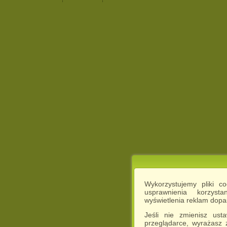
Wykorzystujemy pliki c
usprawnienia korzyst
wyświetlenia reklam dop
Jeśli nie zmienisz ust
przeglądarce, wyrażasz