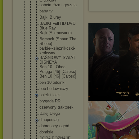
Głupików
babcia róza i gryzela
baby tv
Bajki Bluray
BAJKI Full HD DVD
Blue Ray
Bajki(Animo
wane)
Baranek (Shaun The
Sheep)
barbie-księ
znikczki-
kr
ólewny
BAŚNIOWY ŚWIAT
DISNEYA
Ben 10 - Obca
Potęga [46] [Całość]
Ben 10 [46] [Całość]
ben 10 odcinki
bob budowniczy
bolek i lolek
brygada RR
czerwony traktorek
Dalej Diego
dinopociąg
dobranocy ogród
domisie
DORA POZNAJE