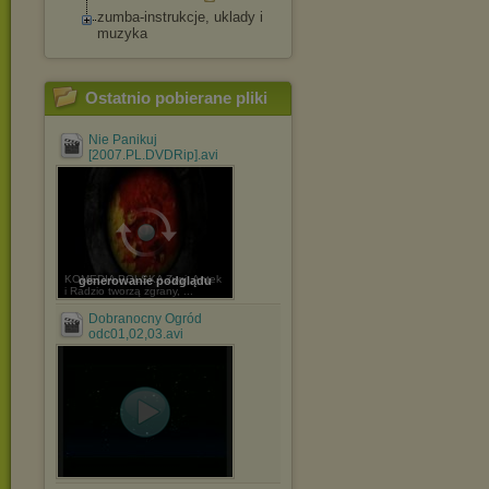
zumba-instrukcje, uklady i
muzyka
Ostatnio pobierane pliki
Nie Panikuj
[2007.PL.DVDRip].avi
KOMEDIA POLSKA Zygi, Antek
generowanie podglądu
i Radzio tworzą zgrany, ...
Dobranocny Ogród
odc01,02,03.avi