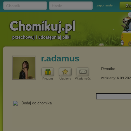
Chomik
Hasło
zapomniałem
r.adamus
Renatka
widziany: 6.09.20
Prezent
Ulubiony
Wiadomość