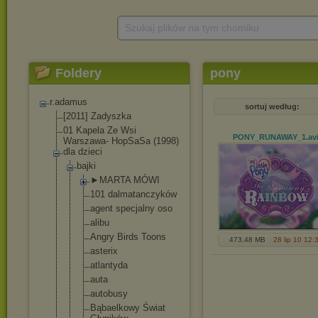
Szukaj plików na tym chomiku
Foldery
pony
r.adamus
sortuj według:
[2011] Zadyszka
01 Kapela Ze Wsi
PONY_RUNAWAY_1
.av
Warszawa- HopSaSa (1998)
dla dzieci
bajki
►MARTA MÓWI
101 dalmatanczy
ków
agent specjalny oso
alibu
Angry Birds Toons
473,48 MB
28 lip 10 12:
asterix
atlantyda
auta
autobusy
Bąbaelkowy Świat