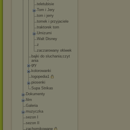
teletubisie
Tom i Jery
tom i jerry
tomek i przyjaciele
traktorek tom
Umizumi
Walt Disney
z
zaczarowany ołówek
bajki do sluchania;czyt
ania
gry
kolorowanki
logopedia1
piosenki
Supa Strikas
Dokumenty
film
Galeria
muzyczka
sezon I
sezon II
zachomikowane