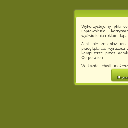
Wykorzystujemy pliki c
usprawnienia korzyst
wyświetlenia reklam dop
Jeśli nie zmienisz ust
przeglądarce, wyrażasz
komputerze przez admin
Corporation.
W każdej chwili możesz
cookies w swojej przeglą
w naszej Pol
Prze
http://chomikuj.pl/Polity
Jednocześnie informuje
może spowodować ogr
Chomikuj.pl.
W przypadku braku twojej
prosimy o opuszczenie se
Wykorzystanie plików c
(dostosowanie reklam do
działań marketingowych).