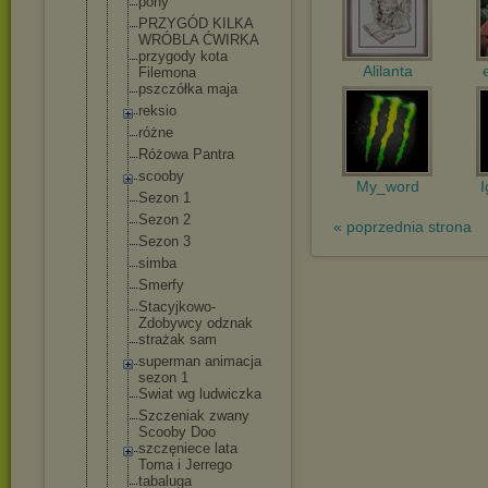
pony
PRZYGÓD KILKA
WRÓBLA ĆWIRKA
przygody kota
Alilanta
Filemona
pszczółka maja
reksio
różne
Różowa Pantra
scooby
My_word
I
Sezon 1
Sezon 2
« poprzednia strona
Sezon 3
simba
Smerfy
Stacyjkowo-
Zdobywcy odznak
strażak sam
superman animacja
sezon 1
Swiat wg ludwiczka
Szczeniak zwany
Scooby Doo
szczęniece lata
Toma i Jerrego
tabaluga