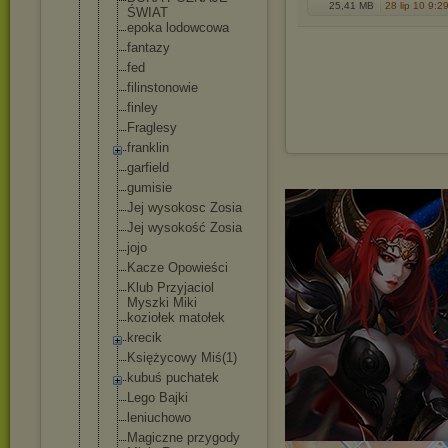
25,41 MB
28 lip 10 9:2
ŚWIAT
epoka lodowcowa
fantazy
fed
filinstonow
ie
finley
Fraglesy
franklin
garfield
gumisie
Jej wysokosc Zosia
Jej wysokość Zosia
jojo
Kacze Opowieści
Klub Przyjaciol
Myszki Miki
koziołek matołek
krecik
Księżycowy Miś(1)
kubuś puchatek
Lego Bajki
leniuchowo
Magiczne przygody