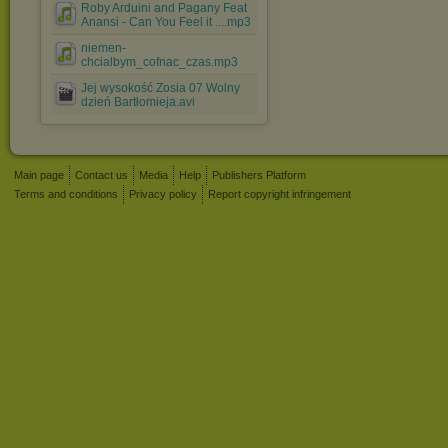
Roby Arduini and Pagany Feat
Anansi - Can You Feel it ....mp3
niemen-
chcialbym_cofnac_czas.mp3
Jej wysokość Zosia 07 Wolny
dzień Bartłomieja.avi
Main page
Contact us
Media
Help
Publishers Platform
Terms and conditions
Privacy policy
Report copyright infringement