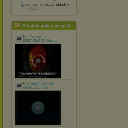
zumba-instrukcje, uklady i
muzyka
Ostatnio pobierane pliki
Nie Panikuj
[2007.PL.DVDRip].avi
KOMEDIA POLSKA Zygi, Antek
generowanie podglądu
i Radzio tworzą zgrany, ...
Dobranocny Ogród
odc01,02,03.avi