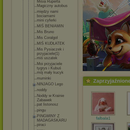
Misia Ruperta
Magiczny autobus
między nami
bociamami
mini cyferki
MIŚ BENIAMIN
Mis Bruno
Mis Coralgol
MIŚ KUDŁATEK
Mis Pysiaczek i
przyjaciele
(1)
miś uszatek
Moi przyjaciele
tygrys i Kubuś
mój mały kucyk
muminki
Zaprzyjaźnion
NINJAGO Lego
noddy
Noddy w Krainie
Zabawek
pat listonosz
pingu
PINGWINY Z
falbala1
MADAGASKARU
piraci