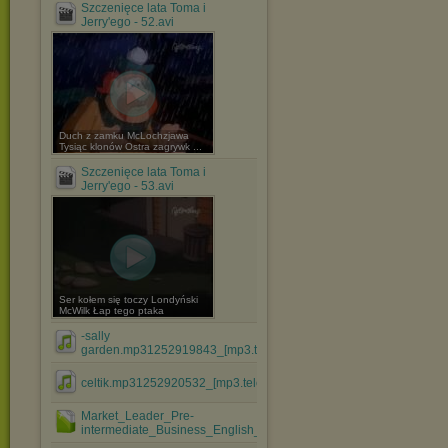
Szczenięce lata Toma i
Jerry'ego - 52.avi
Duch z zamku McLochzjawa
Tysiąc klonów Ostra zagrywk ...
Szczenięce lata Toma i
Jerry'ego - 53.avi
Ser kołem się toczy Londyński
McWilk Łap tego ptaka
-sally
garden.mp31252919843_[mp3.teledyski.info].mp3
celtik.mp31252920532_[mp3.teledyski.info].mp3
Market_Leader_Pre-
intermediate_Business_English_Teache....rar