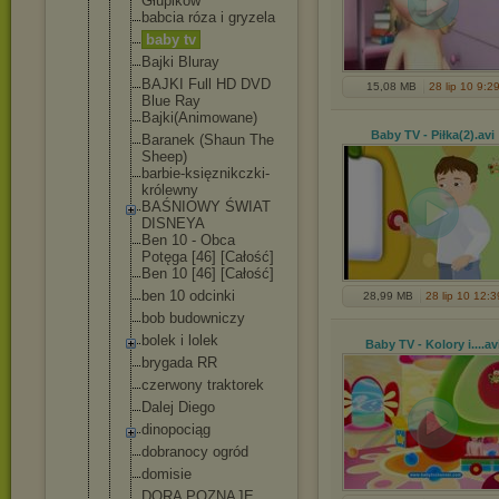
Głupików
babcia róza i gryzela
baby tv
Bajki Bluray
BAJKI Full HD DVD
15,08 MB
28 lip 10 9:2
Blue Ray
Bajki(Animo
wane)
Baby TV - Piłka(2)
.avi
Baranek (Shaun The
Sheep)
barbie-księ
znikczki-
kr
ólewny
BAŚNIOWY ŚWIAT
DISNEYA
Ben 10 - Obca
Potęga [46] [Całość]
Ben 10 [46] [Całość]
ben 10 odcinki
28,99 MB
28 lip 10 12:3
bob budowniczy
bolek i lolek
Baby TV - Kolory i...
.av
brygada RR
czerwony traktorek
Dalej Diego
dinopociąg
dobranocy ogród
domisie
DORA POZNAJE