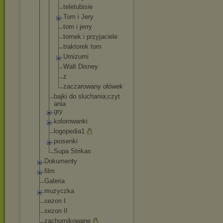
teletubisie
Tom i Jery
tom i jerry
tomek i przyjaciele
traktorek tom
Umizumi
Walt Disney
z
zaczarowany ołówek
bajki do sluchania;czyt
ania
gry
kolorowanki
logopedia1
piosenki
Supa Strikas
Dokumenty
film
Galeria
muzyczka
sezon I
sezon II
zachomikowane