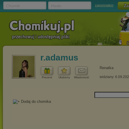
Chomik
Hasło
zapomniałem
r.adamus
Renatka
widziany: 6.09.20
Prezent
Ulubiony
Wiadomość