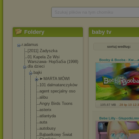
Szukaj plików na tym chomiku
Foldery
baby tv
r.adamus
sortuj według:
[2011] Zadyszka
01 Kapela Ze Wsi
Booby & Booba - Kw...
.
Warszawa- HopSaSa (1998)
dla dzieci
bajki
►MARTA MÓWI
101 dalmatanczy
ków
agent specjalny oso
alibu
Angry Birds Toons
105,67 MB
28 lip 10 12:
asterix
atlantyda
Bebe Lilly - Głupotki
.rm
auta
autobusy
Bąbaelkowy Świat