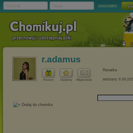
Chomik
Hasło
zapomniałem
r.adamus
Renatka
widziany: 6.09.20
Prezent
Ulubiony
Wiadomość