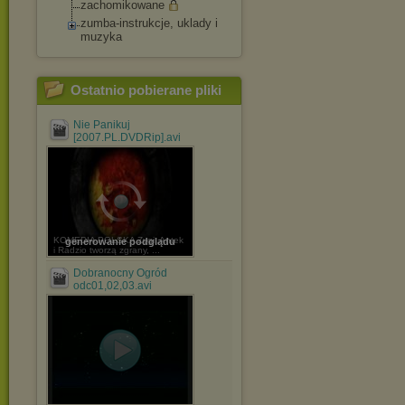
zachomikowane
zumba-instrukcje, uklady i
muzyka
Ostatnio pobierane pliki
Nie Panikuj
[2007.PL.DVDRip].avi
KOMEDIA POLSKA Zygi, Antek
generowanie podglądu
i Radzio tworzą zgrany, ...
Dobranocny Ogród
odc01,02,03.avi