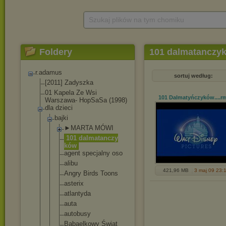
Szukaj plików na tym chomiku
Foldery
101 dalmatanczy
r.adamus
sortuj według:
[2011] Zadyszka
01 Kapela Ze Wsi
101 Dalmatyńczyków...
.r
Warszawa- HopSaSa (1998)
dla dzieci
bajki
►MARTA MÓWI
101 dalmatanczy
ków
agent specjalny oso
alibu
421,96 MB
3 maj 09 23:
Angry Birds Toons
asterix
atlantyda
auta
autobusy
Bąbaelkowy Świat