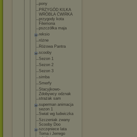
pony
PRZYGÓD KILKA
WRÓBLA ĆWIRKA
przygody kota
Filemona
pszczółka maja
reksio
różne
Różowa Pantra
scooby
Sezon 1
Sezon 2
Sezon 3
simba
Smerfy
Stacyjkowo-
Zdobywcy odznak
strażak sam
superman animacja
sezon 1
Swiat wg ludwiczka
Szczeniak zwany
Scooby Doo
szczęniece lata
Toma i Jerrego