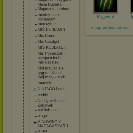
Misia Ruperta
Magiczny autobus
między nami
My_word
I
bociamami
mini cyferki
« poprzednia strona
MIŚ BENIAMIN
Mis Bruno
Mis Coralgol
MIŚ KUDŁATEK
Mis Pysiaczek i
przyjaciele
(1)
miś uszatek
Moi przyjaciele
tygrys i Kubuś
mój mały kucyk
muminki
NINJAGO Lego
noddy
Noddy w Krainie
Zabawek
pat listonosz
pingu
PINGWINY Z
MADAGASKARU
piraci