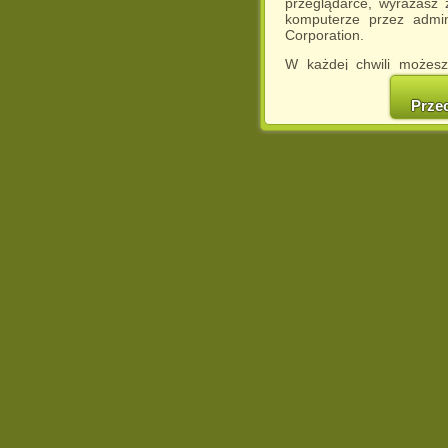
przeglądarce, wyrażasz
komputerze przez admin
Corporation.
W każdej chwili możesz
cookies w swojej przeglą
w naszej Pol
Prze
http://chomikuj.pl/Polity
Jednocześnie informuje
może spowodować ogr
Chomikuj.pl.
W przypadku braku twojej
prosimy o opuszczenie se
Wykorzystanie plików c
(dostosowanie reklam do
działań marketingowych).
Wyrażenie sprzeciwu spo
będzie dopasowana do Tw
wyświetlona przypadkowo
Istnieje możliwość zmian
sposób uniemożliwiając
urządzeniu końcowym. M
dokonując odpowiednich
internetowej.