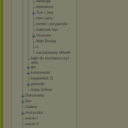
tabaluga
teletubisie
Tom i Jery
tom i jerry
tomek i przyjaciele
traktorek tom
Umizumi
Walt Disney
z
zaczarowany ołówek
bajki do sluchania;czyt
ania
gry
kolorowanki
logopedia1
piosenki
Supa Strikas
Dokumenty
film
Galeria
muzyczka
sezon I
sezon II