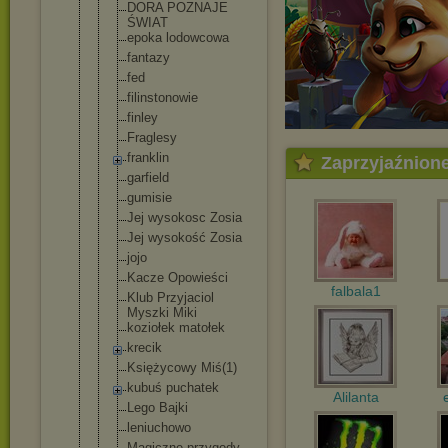
DORA POZNAJE
ŚWIAT
epoka lodowcowa
fantazy
fed
filinstonow
ie
finley
Fraglesy
franklin
Zaprzyjaźnion
garfield
gumisie
Jej wysokosc Zosia
Jej wysokość Zosia
jojo
Kacze Opowieści
falbala1
Klub Przyjaciol
Myszki Miki
koziołek matołek
krecik
Księżycowy Miś(1)
kubuś puchatek
Alilanta
Lego Bajki
leniuchowo
Magiczne przygody