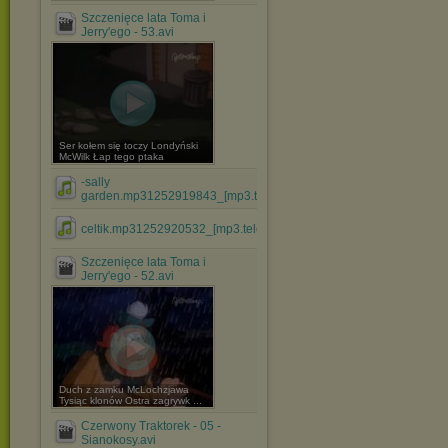
Szczenięce lata Toma i
Jerry'ego - 53.avi
Ser kołem się toczy Londyński
McWilk Łap tego ptaka
-sally
garden.mp31252919843_[mp3.teledyski.info].mp3
celtik.mp31252920532_[mp3.teledyski.info].mp3
Szczenięce lata Toma i
Jerry'ego - 52.avi
Duch z zamku McLochzjawa
Tysiąc klonów Ostra zagrywk ...
Czerwony Traktorek - 05 -
Sianokosy.avi