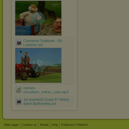
Czerwony Traktorek - 09 -
Latawiec.avi
niemen-
chcialbym_cofnac_czas.mp3
Jej wysokość Zosia 07 Wolny
dzień Bartłomieja.avi
Main page
Contact us
Media
Help
Publishers Platform