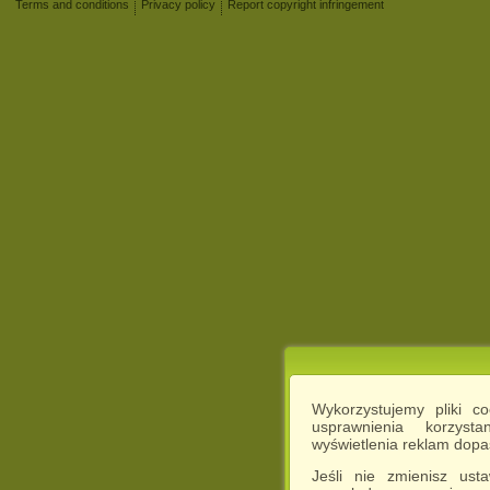
Terms and conditions
Privacy policy
Report copyright infringement
Wykorzystujemy pliki c
usprawnienia korzyst
wyświetlenia reklam dop
Jeśli nie zmienisz ust