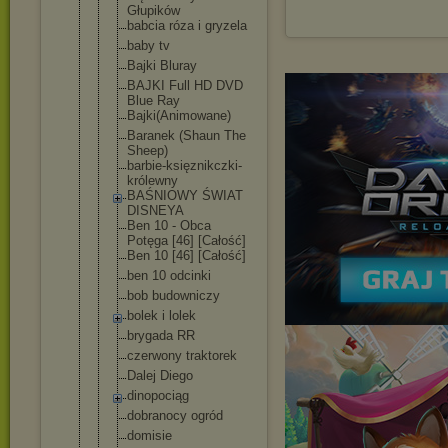
Głupików
babcia róza i gryzela
baby tv
Bajki Bluray
BAJKI Full HD DVD
Blue Ray
Bajki(Animo
wane)
Baranek (Shaun The
Sheep)
barbie-księ
znikczki-
kr
ólewny
BAŚNIOWY ŚWIAT
DISNEYA
Ben 10 - Obca
Potęga [46] [Całość]
Ben 10 [46] [Całość]
ben 10 odcinki
bob budowniczy
bolek i lolek
brygada RR
czerwony traktorek
Dalej Diego
dinopociąg
dobranocy ogród
domisie