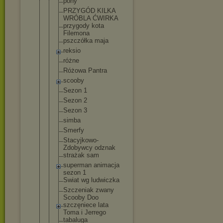
pony
PRZYGÓD KILKA
WRÓBLA ĆWIRKA
przygody kota
Filemona
pszczółka maja
reksio
różne
Różowa Pantra
scooby
Sezon 1
Sezon 2
Sezon 3
simba
Smerfy
Stacyjkowo-
Zdobywcy odznak
strażak sam
superman animacja
sezon 1
Swiat wg ludwiczka
Szczeniak zwany
Scooby Doo
szczęniece lata
Toma i Jerrego
tabaluga