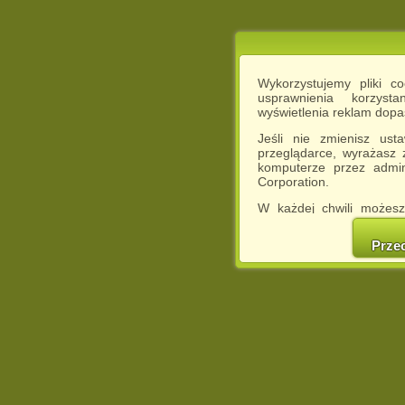
Wykorzystujemy pliki c
usprawnienia korzyst
wyświetlenia reklam dop
Jeśli nie zmienisz ust
przeglądarce, wyrażasz
komputerze przez admin
Corporation.
W każdej chwili możesz
cookies w swojej przeglą
w naszej Pol
Prze
http://chomikuj.pl/Polity
Jednocześnie informuje
może spowodować ogr
Chomikuj.pl.
W przypadku braku twojej
prosimy o opuszczenie se
Wykorzystanie plików c
(dostosowanie reklam do
działań marketingowych).