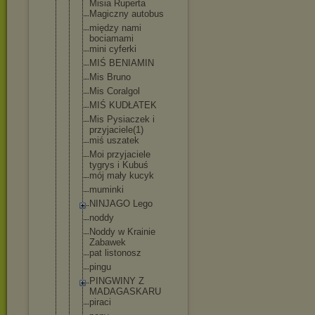
Misia Ruperta
Magiczny autobus
między nami
bociamami
mini cyferki
MIŚ BENIAMIN
Mis Bruno
Mis Coralgol
MIŚ KUDŁATEK
Mis Pysiaczek i
przyjaciele
(1)
miś uszatek
Moi przyjaciele
tygrys i Kubuś
mój mały kucyk
muminki
NINJAGO Lego
noddy
Noddy w Krainie
Zabawek
pat listonosz
pingu
PINGWINY Z
MADAGASKARU
piraci