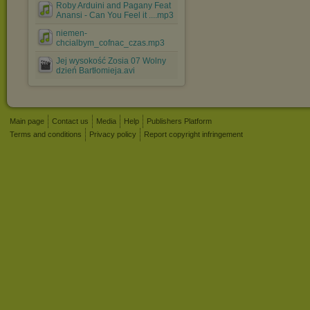
Roby Arduini and Pagany Feat
Anansi - Can You Feel it ....mp3
niemen-
chcialbym_cofnac_czas.mp3
Jej wysokość Zosia 07 Wolny
dzień Bartłomieja.avi
Main page
Contact us
Media
Help
Publishers Platform
Terms and conditions
Privacy policy
Report copyright infringement