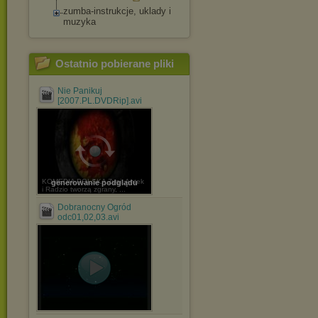
zumba-instrukcje, uklady i
muzyka
Ostatnio pobierane pliki
Nie Panikuj
[2007.PL.DVDRip].avi
KOMEDIA POLSKA Zygi, Antek
generowanie podglądu
i Radzio tworzą zgrany, ...
Dobranocny Ogród
odc01,02,03.avi