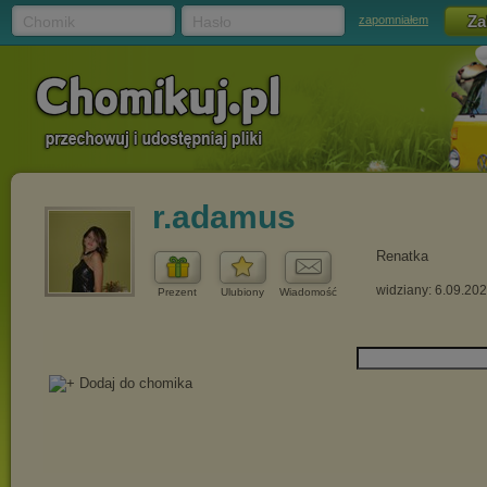
Chomik
Hasło
zapomniałem
r.adamus
Renatka
widziany: 6.09.20
Prezent
Ulubiony
Wiadomość