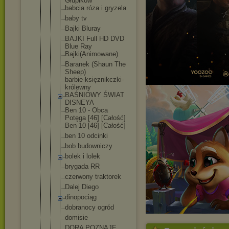
Głupików
babcia róza i gryzela
baby tv
Bajki Bluray
BAJKI Full HD DVD
Blue Ray
Bajki(Animo
wane)
Baranek (Shaun The
Sheep)
barbie-księ
znikczki-
kr
ólewny
BAŚNIOWY ŚWIAT
DISNEYA
Ben 10 - Obca
Potęga [46] [Całość]
Ben 10 [46] [Całość]
ben 10 odcinki
bob budowniczy
bolek i lolek
brygada RR
czerwony traktorek
Dalej Diego
dinopociąg
dobranocy ogród
domisie
DORA POZNAJE