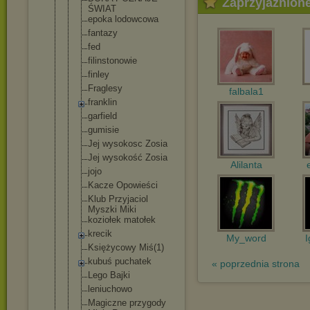
Zaprzyjaźnion
ŚWIAT
epoka lodowcowa
fantazy
fed
filinstonow
ie
finley
Fraglesy
falbala1
franklin
garfield
gumisie
Jej wysokosc Zosia
Jej wysokość Zosia
Alilanta
jojo
Kacze Opowieści
Klub Przyjaciol
Myszki Miki
koziołek matołek
krecik
My_word
I
Księżycowy Miś(1)
kubuś puchatek
« poprzednia strona
Lego Bajki
leniuchowo
Magiczne przygody