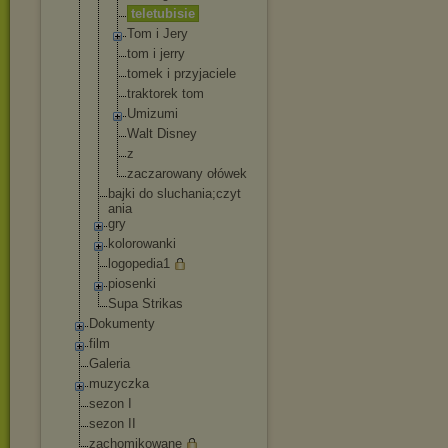
teletubisie
Tom i Jery
tom i jerry
tomek i przyjaciele
traktorek tom
Umizumi
Walt Disney
z
zaczarowany ołówek
bajki do sluchania;czyt
ania
gry
kolorowanki
logopedia1
piosenki
Supa Strikas
Dokumenty
film
Galeria
muzyczka
sezon I
sezon II
zachomikowane