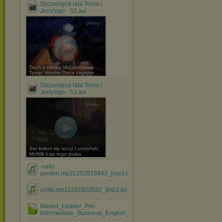
Szczenięce lata Toma i
Jerry'ego - 52.avi
Duch z zamku McLochzjawa
Tysiąc klonów Ostra zagrywk ...
Szczenięce lata Toma i
Jerry'ego - 53.avi
Ser kołem się toczy Londyński
McWilk Łap tego ptaka
-sally
garden.mp31252919843_[mp3.teledyski.info].mp3
celtik.mp31252920532_[mp3.teledyski.info].mp3
Market_Leader_Pre-
intermediate_Business_English_Teache....rar