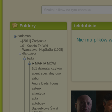
Szukaj plików na tym chomiku
Foldery
teletubisie
r.adamus
Nie ma plików w
[2011] Zadyszka
01 Kapela Ze Wsi
Warszawa- HopSaSa (1998)
dla dzieci
bajki
►MARTA MÓWI
101 dalmatanczy
ków
agent specjalny oso
alibu
Angry Birds Toons
asterix
atlantyda
auta
autobusy
Bąbaelkowy Świat