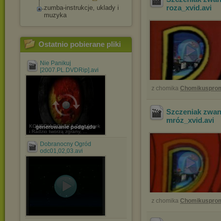
roza_xvid
.avi
zumba-instrukcje, uklady i
muzyka
Ostatnio pobierane pliki
Nie Panikuj
[2007.PL.DVDRip].avi
z chomika
Chomikuspro
Szczeniak zwan
mróz_xvid
.avi
KOMEDIA POLSKA Zygi, Antek
generowanie podglądu
i Radzio tworzą zgrany, ...
Dobranocny Ogród
odc01,02,03.avi
z chomika
Chomikuspro