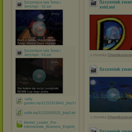
Szczeniak zwan
Szczenięce lata Toma i
Jerry'ego - 52.avi
xvid
.avi
Duch z zamku McLochzjawa
Tysiąc klonów Ostra zagrywk ...
Szczenięce lata Toma i
Jerry'ego - 53.avi
z chomika
Chomikuspro
Szczeniak zwan
Ser kołem się toczy Londyński
McWilk Łap tego ptaka
-sally
garden.mp31252919843_[mp3.teledyski.info].mp3
celtik.mp31252920532_[mp3.teledyski.info].mp3
z chomika
Chomikuspro
Market_Leader_Pre-
intermediate_Business_English_Teache....rar
Szczeniak zwan