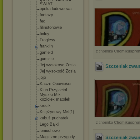
ŚWIAT
epoka lodowcowa
fantazy
fed
filinstonow
ie
finley
Fraglesy
franklin
z chomika
Chomikuspro
garfield
gumisie
Jej wysokosc Zosia
Szczeniak zwan
Jej wysokość Zosia
jojo
Kacze Opowieści
Klub Przyjaciol
Myszki Miki
koziołek matołek
krecik
Księżycowy Miś(1)
kubuś puchatek
z chomika
Chomikuspro
Lego Bajki
leniuchowo
Magiczne przygody
Szczeniak zwan