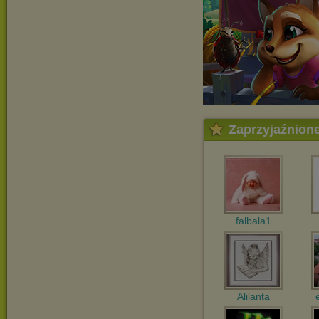
Zaprzyjaźnion
falbala1
Alilanta