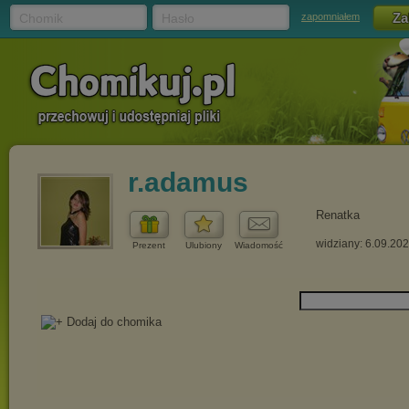
Chomik
Hasło
zapomniałem
r.adamus
Renatka
widziany: 6.09.20
Prezent
Ulubiony
Wiadomość