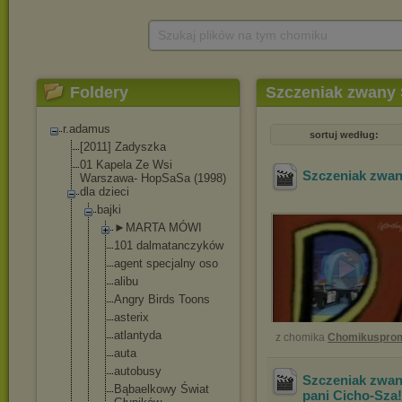
Szukaj plików na tym chomiku
Foldery
Szczeniak zwany
r.adamus
sortuj według:
[2011] Zadyszka
01 Kapela Ze Wsi
Szczeniak zwan
Warszawa- HopSaSa (1998)
dla dzieci
bajki
►MARTA MÓWI
101 dalmatanczy
ków
agent specjalny oso
alibu
Angry Birds Toons
asterix
atlantyda
z chomika
Chomikuspro
auta
autobusy
Szczeniak zwan
Bąbaelkowy Świat
pani Cicho-Sza!