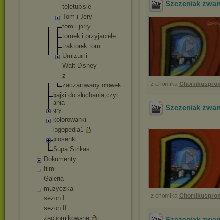
Szczeniak zwan
teletubisie
Tom i Jery
tom i jerry
tomek i przyjaciele
traktorek tom
Umizumi
Walt Disney
z
z chomika
Chomikuspro
zaczarowany ołówek
bajki do sluchania;czyt
ania
Szczeniak zwan
gry
kolorowanki
logopedia1
piosenki
Supa Strikas
Dokumenty
film
Galeria
muzyczka
z chomika
Chomikuspro
sezon I
sezon II
zachomikowane
Szczeniak zwan