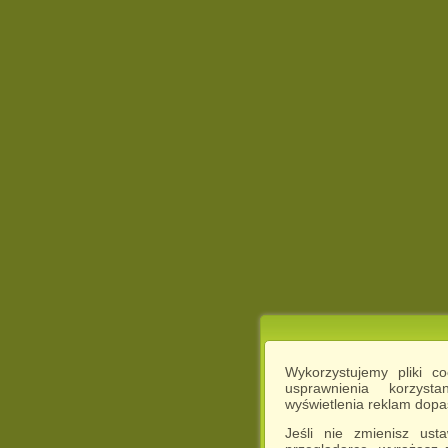
Wykorzystujemy pliki c
usprawnienia korzyst
wyświetlenia reklam dop
Jeśli nie zmienisz ust