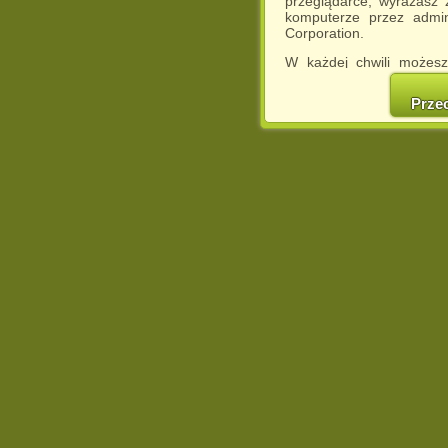
przeglądarce, wyrażasz
komputerze przez admin
Corporation.
W każdej chwili możesz
cookies w swojej przeglą
w naszej Pol
Prze
http://chomikuj.pl/Polity
Jednocześnie informuje
może spowodować ogr
Chomikuj.pl.
W przypadku braku twojej
prosimy o opuszczenie se
Wykorzystanie plików c
(dostosowanie reklam do
działań marketingowych).
Wyrażenie sprzeciwu spo
będzie dopasowana do Tw
wyświetlona przypadkowo
Istnieje możliwość zmian
sposób uniemożliwiając
urządzeniu końcowym. M
dokonując odpowiednich
internetowej.