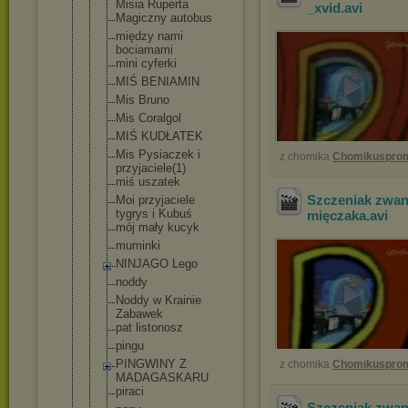
Misia Ruperta
_xvid
.avi
Magiczny autobus
między nami
bociamami
mini cyferki
MIŚ BENIAMIN
Mis Bruno
Mis Coralgol
MIŚ KUDŁATEK
Mis Pysiaczek i
z chomika
Chomikuspro
przyjaciele
(1)
miś uszatek
Szczeniak zwan
Moi przyjaciele
tygrys i Kubuś
mięczaka
.avi
mój mały kucyk
muminki
NINJAGO Lego
noddy
Noddy w Krainie
Zabawek
pat listonosz
pingu
PINGWINY Z
z chomika
Chomikuspro
MADAGASKARU
piraci
Szczeniak zwa