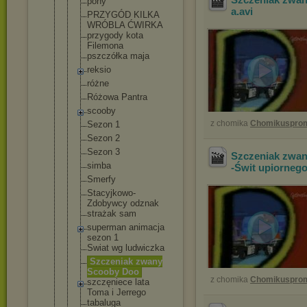
pony
a
.avi
PRZYGÓD KILKA
WRÓBLA ĆWIRKA
przygody kota
Filemona
pszczółka maja
reksio
różne
Różowa Pantra
scooby
z chomika
Chomikuspro
Sezon 1
Sezon 2
Sezon 3
Szczeniak zwan
simba
-Świt upiorneg
Smerfy
Stacyjkowo-
Zdobywcy odznak
strażak sam
superman animacja
sezon 1
Swiat wg ludwiczka
Szczeniak zwany
Scooby Doo
z chomika
Chomikuspro
szczęniece lata
Toma i Jerrego
tabaluga