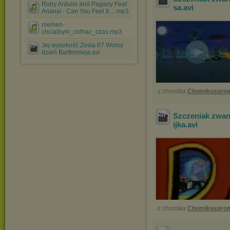
Roby Arduini and Pagany Feat
sa
.avi
Anansi - Can You Feel it ....mp3
niemen-
chcialbym_cofnac_czas.mp3
Jej wysokość Zosia 07 Wolny
dzień Bartłomieja.avi
z chomika
Chomikuspro
Szczeniak zwan
ijka
.avi
z chomika
Chomikuspro