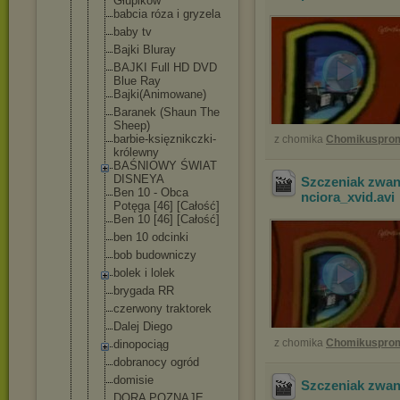
Głupików
babcia róza i gryzela
baby tv
Bajki Bluray
BAJKI Full HD DVD
Blue Ray
Bajki(Animo
wane)
Baranek (Shaun The
Sheep)
barbie-księ
znikczki-
z chomika
Chomikuspro
kr
ólewny
BAŚNIOWY ŚWIAT
DISNEYA
Szczeniak zwa
Ben 10 - Obca
nciora_xvid
.avi
Potęga [46] [Całość]
Ben 10 [46] [Całość]
ben 10 odcinki
bob budowniczy
bolek i lolek
brygada RR
czerwony traktorek
Dalej Diego
z chomika
Chomikuspro
dinopociąg
dobranocy ogród
domisie
Szczeniak zwan
DORA POZNAJE