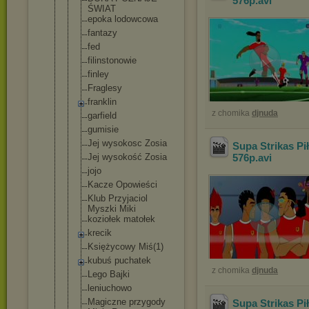
576p
.avi
ŚWIAT
epoka lodowcowa
fantazy
fed
filinstonow
ie
finley
Fraglesy
franklin
z chomika
djnuda
garfield
gumisie
Jej wysokosc Zosia
Supa Strikas Pi
Jej wysokość Zosia
576p
.avi
jojo
Kacze Opowieści
Klub Przyjaciol
Myszki Miki
koziołek matołek
krecik
Księżycowy Miś(1)
kubuś puchatek
z chomika
djnuda
Lego Bajki
leniuchowo
Magiczne przygody
Supa Strikas Pi