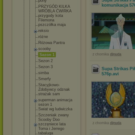
pony
komunikacja 57
PRZYGÓD KILKA
WRÓBLA ĆWIRKA
przygody kota
Filemona
pszczółka maja
reksio
różne
Różowa Pantra
scooby
z chomika
djnuda
Sezon 1
Sezon 2
Sezon 3
Supa Strikas Pi
simba
576p
.avi
Smerfy
Stacyjkowo-
Zdobywcy odznak
strażak sam
superman animacja
sezon 1
Swiat wg ludwiczka
Szczeniak zwany
Scooby Doo
z chomika
djnuda
szczęniece lata
Toma i Jerrego
tabaluga