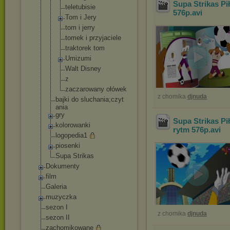
Supa Strikas Pi
teletubisie
576p
.avi
Tom i Jery
tom i jerry
tomek i przyjaciele
traktorek tom
Umizumi
Walt Disney
z
zaczarowany ołówek
z chomika
djnuda
bajki do sluchania;czyt
ania
gry
Supa Strikas Pi
kolorowanki
rytm 576p
.avi
logopedia1
piosenki
Supa Strikas
Dokumenty
film
Galeria
muzyczka
sezon I
z chomika
djnuda
sezon II
zachomikowane