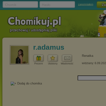
Chomik
Hasło
zapomniałem
r.adamus
Renatka
widziany: 6.09.20
Prezent
Ulubiony
Wiadomość