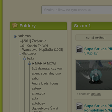
Szukaj plików na tym chomiku
Foldery
Sezon 1
r.adamus
sortuj według:
[2011] Zadyszka
01 Kapela Ze Wsi
Supa Strikas Pi
Warszawa- HopSaSa (1998)
576p
.avi
dla dzieci
bajki
►MARTA MÓWI
101 dalmatanczy
ków
agent specjalny oso
alibu
Angry Birds Toons
asterix
atlantyda
z chomika
djnuda
auta
autobusy
Supa Strikas Pi
Bąbaelkowy Świat
kompleksie 576