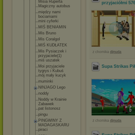
Misia Ruperta
przyjaciółmi 57
Magiczny autobus
między nami
bociamami
mini cyferki
MIŚ BENIAMIN
Mis Bruno
Mis Coralgol
MIŚ KUDŁATEK
Mis Pysiaczek i
z chomika
djnuda
przyjaciele
(1)
miś uszatek
Supa Strikas Pi
Moi przyjaciele
tygrys i Kubuś
mój mały kucyk
muminki
NINJAGO Lego
noddy
Noddy w Krainie
Zabawek
pat listonosz
pingu
PINGWINY Z
z chomika
djnuda
MADAGASKARU
piraci
Supa Strikas Pi