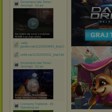
Szczenięce lata Toma i
Jerry'ego - 53.avi
Ser kołem się toczy Londyński
McWilk Łap tego ptaka
-sally
garden.mp31252919843_[mp3.teledyski.info].mp3
celtik.mp31252920532_[mp3.teledyski.info].mp3
Szczenięce lata Toma i
Jerry'ego - 52.avi
Duch z zamku McLochzjawa
Tysiąc klonów Ostra zagrywk ...
Czerwony Traktorek - 05 -
Sianokosy.avi