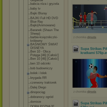
Głupików
babcia róza i gryzela
baby tv
Bajki Bluray
BAJKI Full HD DVD
Blue Ray
Bajki(Animo
wane)
Baranek (Shaun The
Sheep)
barbie-księ
znikczki-
z chomika
djnuda
kr
ólewny
BAŚNIOWY ŚWIAT
DISNEYA
Supa Strikas Pi
Ben 10 - Obca
kratkami 576p
.a
Potęga [46] [Całość]
Ben 10 [46] [Całość]
ben 10 odcinki
bob budowniczy
bolek i lolek
brygada RR
czerwony traktorek
Dalej Diego
z chomika
djnuda
dinopociąg
dobranocy ogród
domisie
Supa Strikas Pi
DORA POZNAJE