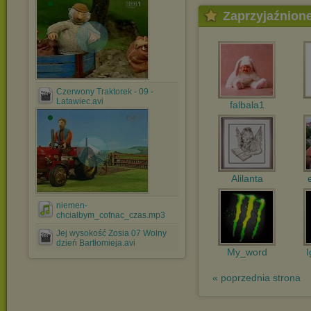
Zaprzyjaźnion
Czerwony Traktorek - 09 -
Latawiec.avi
falbala1
Alilanta
niemen-
chcialbym_cofnac_czas.mp3
Jej wysokość Zosia 07 Wolny
dzień Bartłomieja.avi
My_word
I
« poprzednia strona