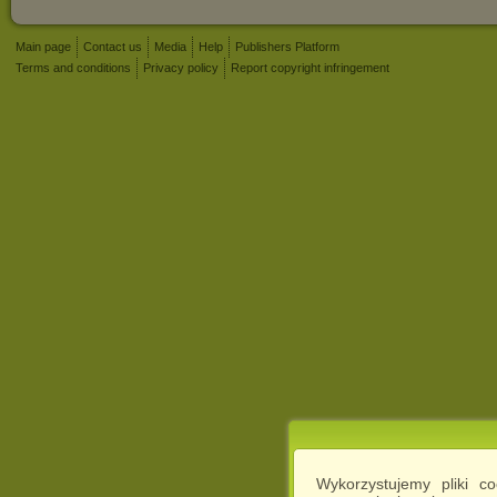
Main page
Contact us
Media
Help
Publishers Platform
Terms and conditions
Privacy policy
Report copyright infringement
Wykorzystujemy pliki c