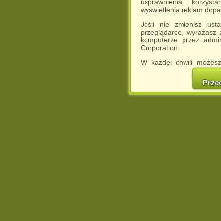
usprawnienia korzyst
wyświetlenia reklam dop
Jeśli nie zmienisz ust
przeglądarce, wyrażasz
komputerze przez admin
Corporation.
W każdej chwili możesz
cookies w swojej przeglą
w naszej Pol
Prze
http://chomikuj.pl/Polity
Jednocześnie informuje
może spowodować ogr
Chomikuj.pl.
W przypadku braku twojej
prosimy o opuszczenie se
Wykorzystanie plików c
(dostosowanie reklam do
działań marketingowych).
Wyrażenie sprzeciwu spo
będzie dopasowana do Tw
wyświetlona przypadkowo
Istnieje możliwość zmian
sposób uniemożliwiając