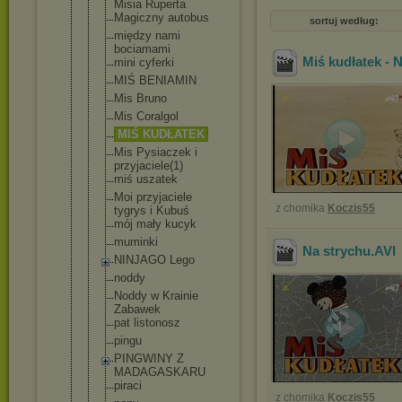
Misia Ruperta
Magiczny autobus
sortuj według:
między nami
bociamami
Miś kudłatek -
mini cyferki
MIŚ BENIAMIN
Mis Bruno
Mis Coralgol
MIŚ KUDŁATEK
Mis Pysiaczek i
przyjaciele
(1)
miś uszatek
Moi przyjaciele
z chomika
Koczis55
tygrys i Kubuś
mój mały kucyk
muminki
Na strychu
.AVI
NINJAGO Lego
noddy
Noddy w Krainie
Zabawek
pat listonosz
pingu
PINGWINY Z
MADAGASKARU
piraci
z chomika
Koczis55