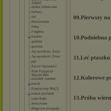
ŚWIAT
epoka lodowcowa
fantazy
09.Pierwszy na
fed
filinstonow
ie
finley
Fraglesy
10.Podniebna 
franklin
garfield
gumisie
Jej wysokosc Zosia
Jej wysokość Zosia
11.Leć ptaszku
jojo
Kacze Opowieści
Klub Przyjaciol
Myszki Miki
12.Kolorowe p
koziołek matołek
krecik
Księżycowy Miś(1)
kubuś puchatek
13.Próba wiern
Lego Bajki
leniuchowo
Magiczne przygody