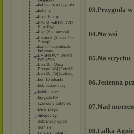
Głupików
babcia róza i gryzela
03.Przygoda w 
baby tv
Bajki Bluray
BAJKI Full HD DVD
Blue Ray
Bajki(Animo
wane)
04.Na wsi
Baranek (Shaun The
Sheep)
barbie-księ
znikczki-
kr
ólewny
BAŚNIOWY ŚWIAT
05.Na strychu
DISNEYA
Ben 10 - Obca
Potęga [46] [Całość]
Ben 10 [46] [Całość]
ben 10 odcinki
06.Jesienna pr
bob budowniczy
bolek i lolek
brygada RR
czerwony traktorek
07.Nad morze
Dalej Diego
dinopociąg
dobranocy ogród
domisie
08.Lalka Agnie
DORA POZNAJE