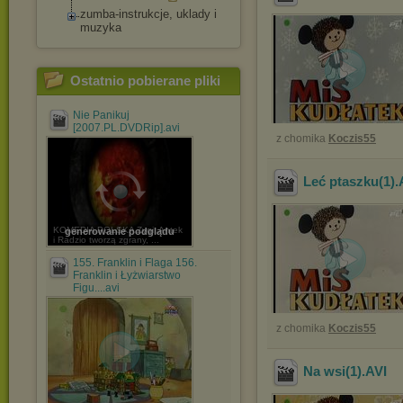
zumba-instrukcje, uklady i
muzyka
Ostatnio pobierane pliki
Nie Panikuj
[2007.PL.DVDRip].avi
z chomika
Koczis55
Leć ptaszku(1)
.
KOMEDIA POLSKA Zygi, Antek
generowanie podglądu
i Radzio tworzą zgrany, ...
155. Franklin i Flaga 156.
Franklin i Łyżwiarstwo
Figu....avi
z chomika
Koczis55
Na wsi(1)
.AVI