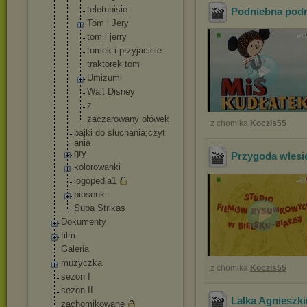
teletubisie
Podniebna podr
Tom i Jery
tom i jerry
tomek i przyjaciele
traktorek tom
Umizumi
Walt Disney
z
zaczarowany ołówek
z chomika
Koczis55
bajki do sluchania;czyt
ania
gry
Przygoda wlesie
kolorowanki
logopedia1
piosenki
Supa Strikas
Dokumenty
film
Galeria
muzyczka
z chomika
Koczis55
sezon I
sezon II
Lalka Agnieszki
zachomikowane