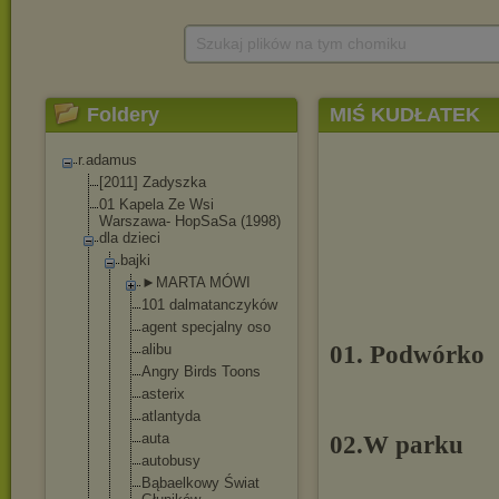
Szukaj plików na tym chomiku
Foldery
MIŚ KUDŁATEK
r.adamus
[2011] Zadyszka
01 Kapela Ze Wsi
Warszawa- HopSaSa (1998)
dla dzieci
bajki
►MARTA MÓWI
101 dalmatanczy
ków
agent specjalny oso
alibu
01. Podwórko
Angry Birds Toons
asterix
atlantyda
auta
02.W parku
autobusy
Bąbaelkowy Świat