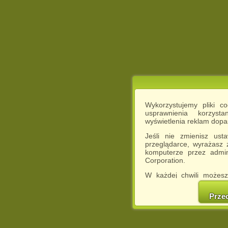
Wykorzystujemy pliki c
usprawnienia korzyst
wyświetlenia reklam dop
Jeśli nie zmienisz ust
przeglądarce, wyrażasz
komputerze przez admin
Corporation.
W każdej chwili możesz
cookies w swojej przeglą
w naszej Pol
Prze
http://chomikuj.pl/Polity
Jednocześnie informuje
może spowodować ogr