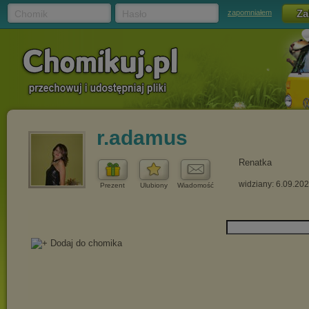
Chomik
Hasło
zapomniałem
r.adamus
Renatka
widziany: 6.09.20
Prezent
Ulubiony
Wiadomość