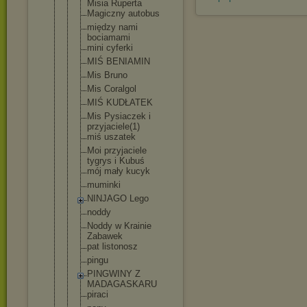
Misia Ruperta
Magiczny autobus
między nami
bociamami
mini cyferki
MIŚ BENIAMIN
Mis Bruno
Mis Coralgol
MIŚ KUDŁATEK
Mis Pysiaczek i
przyjaciele
(1)
miś uszatek
Moi przyjaciele
tygrys i Kubuś
mój mały kucyk
muminki
NINJAGO Lego
noddy
Noddy w Krainie
Zabawek
pat listonosz
pingu
PINGWINY Z
MADAGASKARU
piraci