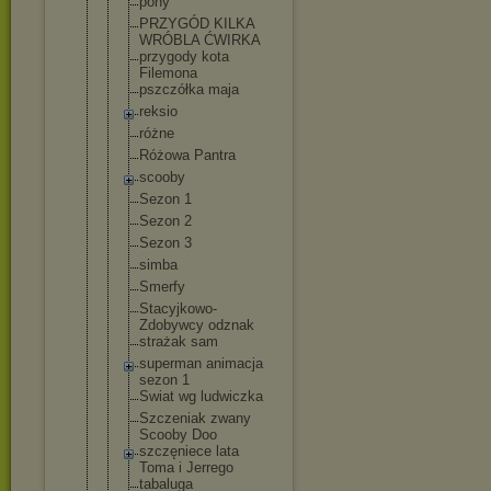
pony
PRZYGÓD KILKA
WRÓBLA ĆWIRKA
przygody kota
Filemona
pszczółka maja
reksio
różne
Różowa Pantra
scooby
Sezon 1
Sezon 2
Sezon 3
simba
Smerfy
Stacyjkowo-
Zdobywcy odznak
strażak sam
superman animacja
sezon 1
Swiat wg ludwiczka
Szczeniak zwany
Scooby Doo
szczęniece lata
Toma i Jerrego
tabaluga