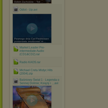
Dzikim Zachodzie; - Tok ...
Odlot - Up.avi
Pewnego dnia Carl Fredricksen
postanawia zrealizować m ...
Market Leader Pre-
intermediate Audio
(CD1&CD2).rar
Radio KAOS.rar
Michael Cretu Mistyc Hits
(2004).zip
Baśniowy Świat 1 - Legenda o
Sennej Dolinie; Książę i ....avi