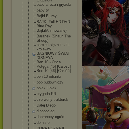
Głupików
babcia róza i gryzela
baby tv
Bajki Bluray
BAJKI Full HD DVD
Blue Ray
Bajki(Animo
wane)
Baranek (Shaun The
Sheep)
barbie-księ
znikczki-
kr
ólewny
BAŚNIOWY ŚWIAT
DISNEYA
Ben 10 - Obca
Potęga [46] [Całość]
Ben 10 [46] [Całość]
ben 10 odcinki
bob budowniczy
bolek i lolek
brygada RR
czerwony traktorek
Dalej Diego
dinopociąg
dobranocy ogród
domisie
DORA POZNAJE