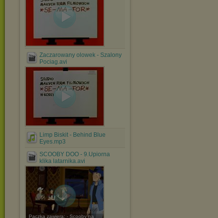
Zaczarowany olowek - Szalony
Pociag.avi
Limp Biskit - Behind Blue
Eyes.mp3
SCOOBY DOO - 9.Upiorna
klika latarnika.avi
Paczka zawiera: - Scooby na