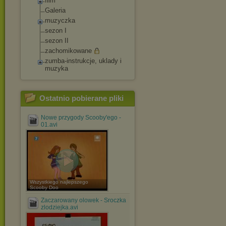
film
Galeria
muzyczka
sezon I
sezon II
zachomikowane
zumba-instrukcje, uklady i
muzyka
Ostatnio pobierane pliki
Nowe przygody Scooby'ego -
01.avi
Wszystkiego najlepszego
Scooby Doo
Zaczarowany olowek - Sroczka
zlodziejka.avi