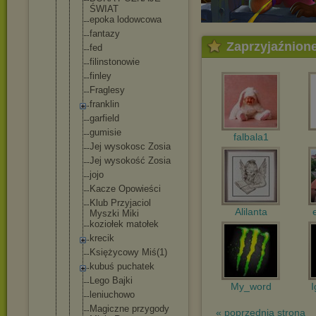
ŚWIAT
epoka lodowcowa
fantazy
Zaprzyjaźnion
fed
filinstonow
ie
finley
Fraglesy
franklin
garfield
gumisie
falbala1
Jej wysokosc Zosia
Jej wysokość Zosia
jojo
Kacze Opowieści
Klub Przyjaciol
Alilanta
Myszki Miki
koziołek matołek
krecik
Księżycowy Miś(1)
kubuś puchatek
Lego Bajki
My_word
I
leniuchowo
Magiczne przygody
« poprzednia strona