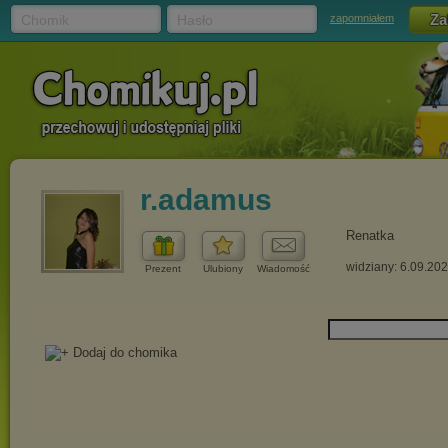
Chomik
Hasło
zapomniałem
r.adamus
Renatka
widziany: 6.09.20
Prezent
Ulubiony
Wiadomość