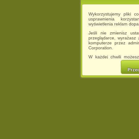
Wykorzystujemy pliki c
usprawnienia korzyst
wyświetlenia reklam dop
Jeśli nie zmienisz ust
przeglądarce, wyrażasz
komputerze przez admin
Corporation.
W każdej chwili możesz
cookies w swojej przeglą
w naszej Pol
Prze
http://chomikuj.pl/Polity
Jednocześnie informuje
może spowodować ogr
Chomikuj.pl.
W przypadku braku twojej
prosimy o opuszczenie se
Wykorzystanie plików c
(dostosowanie reklam do
działań marketingowych).
Wyrażenie sprzeciwu spo
będzie dopasowana do Tw