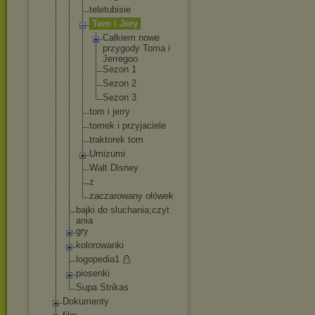
teletubisie
Tom i Jery
Całkiem nowe
przygody Toma i
Jerregoo
Sezon 1
Sezon 2
Sezon 3
tom i jerry
tomek i przyjaciele
traktorek tom
Umizumi
Walt Disney
z
zaczarowany ołówek
bajki do sluchania;czyt
ania
gry
kolorowanki
logopedia1
piosenki
Supa Strikas
Dokumenty