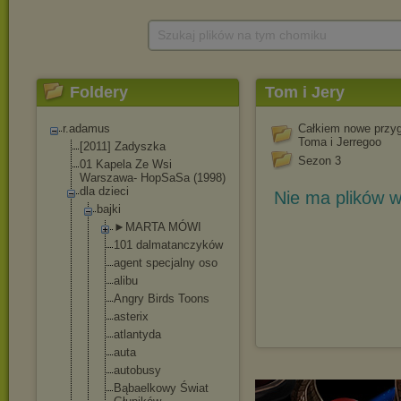
Szukaj plików na tym chomiku
Foldery
Tom i Jery
r.adamus
Całkiem nowe przy
Toma i Jerregoo
[2011] Zadyszka
Sezon 3
01 Kapela Ze Wsi
Warszawa- HopSaSa (1998)
dla dzieci
Nie ma plików w
bajki
►MARTA MÓWI
101 dalmatanczy
ków
agent specjalny oso
alibu
Angry Birds Toons
asterix
atlantyda
auta
autobusy
Bąbaelkowy Świat