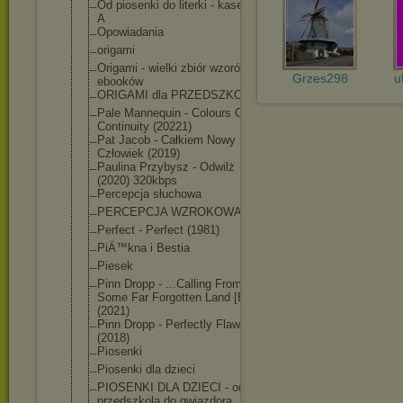
Od piosenki do literki - kaseta
A
Opowiadania
origami
Origami - wielki zbiór wzorów i
Grzes298
u
ebooków
ORIGAMI dla PRZEDSZKOLA
Pale Mannequin - Colours Of
Continuity (20221)
Pat Jacob - Całkiem Nowy
Człowiek (2019)
Paulina Przybysz - Odwilż
(2020) 320kbps
Percepcja słuchowa
PERCEPCJA WZROKOWA
Perfect - Perfect (1981)
PiÄ™kna i Bestia
Piesek
Pinn Dropp - ...Calling From
Some Far Forgotten Land [EP]
(2021)
Pinn Dropp - Perfectly Flawed
(2018)
Piosenki
Piosenki dla dzieci
PIOSENKI DLA DZIECI - od
przedszkola do gwiazdora