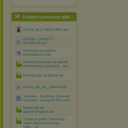
Ostatnio pobierane pliki
Carista v8.2.2 MOD GMA.apk
GITARA - CHWYTY -
WYWROTA.pdf
Nauka gry na gitarze
beznutowo(2).exe
(Guitar) Nauka gry na gitarze
elektrycznej i klasyczne....rar
technika gry na gitarze.rar
nauka_gry_na__gitarze.pdf
Shanties - Szantowy Spiewnik
Gitarowy - Szanty Art Pl(1).doc
Nauka gry na
gitarze+program.rar
Classical guitar-140pieces-
notes-Gitara klasyczna-
140u....rar