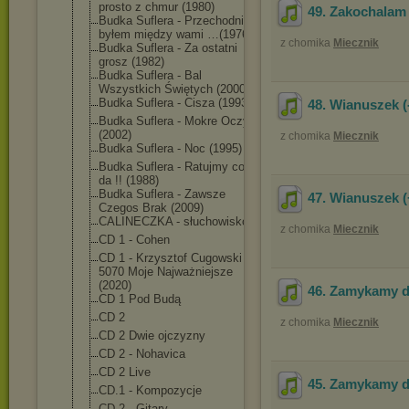
prosto z chmur (1980)
49. Zakochalam 
Budka Suflera - Przechodniem
byłem między wami …(1976)
z chomika
Miecznik
Budka Suflera - Za ostatni
grosz (1982)
Budka Suflera - Bal
Wszystkich Świętych (2000)
Budka Suflera - Cisza (1993)
48. Wianuszek (
Budka Suflera - Mokre Oczy
(2002)
z chomika
Miecznik
Budka Suflera - Noc (1995)
Budka Suflera - Ratujmy co się
da !! (1988)
Budka Suflera - Zawsze
47. Wianuszek (
Czegos Brak (2009)
CALINECZKA - słuchowisko
z chomika
Miecznik
CD 1 - Cohen
CD 1 - Krzysztof Cugowski -
5070 Moje Najważniejsze
(2020)
46. Zamykamy dr
CD 1 Pod Budą
CD 2
z chomika
Miecznik
CD 2 Dwie ojczyzny
CD 2 - Nohavica
CD 2 Live
45. Zamykamy dr
CD.1 - Kompozycje
CD.2 - Gitary