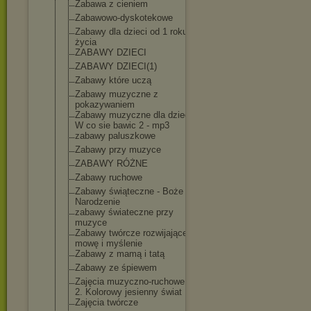
Zabawa z cieniem
Zabawowo-dysko
tekowe
Zabawy dla dzieci od 1 roku
życia
ZABAWY DZIECI
ZABAWY DZIECI(1)
Zabawy które uczą
Zabawy muzyczne z
pokazywaniem
Zabawy muzyczne dla dzieci -
W co sie bawic 2 - mp3
zabawy paluszkowe
Zabawy przy muzyce
ZABAWY RÓŻNE
Zabawy ruchowe
Zabawy świąteczne - Boże
Narodzenie
zabawy świateczne przy
muzyce
Zabawy twórcze rozwijające
mowę i myślenie
Zabawy z mamą i tatą
Zabawy ze śpiewem
Zajęcia muzyczno-rucho
we. Cz
2. Kolorowy jesienny świat
Zajęcia twórcze