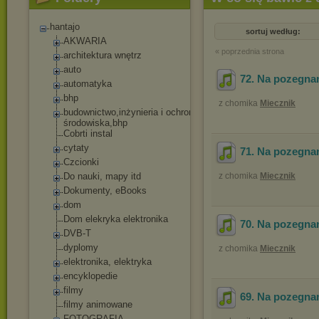
hantajo
sortuj według:
AKWARIA
« poprzednia strona
architektura wnętrz
auto
72. Na pozegnan
automatyka
bhp
z chomika
Miecznik
budownictwo,inżyn
ieria i ochrona
środowiska,bhp
Cobrti instal
cytaty
71. Na pozegnan
Czcionki
Do nauki, mapy itd
z chomika
Miecznik
Dokumenty, eBooks
dom
Dom elekryka elektronika
70. Na pozegnan
DVB-T
dyplomy
z chomika
Miecznik
elektronika, elektryka
encyklopedie
filmy
69. Na pozegna
filmy animowane
FOTOGRAFIA