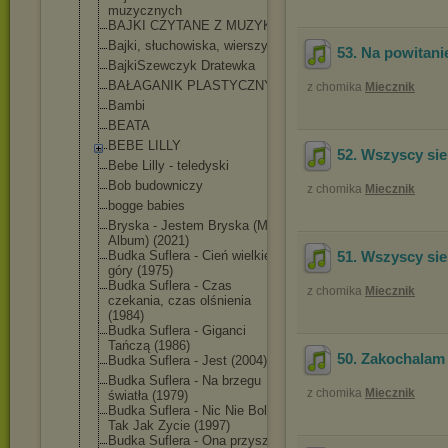
muzycznych
BAJKI CZYTANE Z MUZYKĄ
Bajki, słuchowiska, wierszyki
53. Na powitani
BajkiSzewczyk Dratewka
BAŁAGANIK PLASTYCZNY
z chomika
Miecznik
Bambi
BEATA
BEBE LILLY
52. Wszyscy sie
Bebe Lilly - teledyski
Bob budowniczy
z chomika
Miecznik
bogge babies
Bryska - Jestem Bryska (Mini
Album) (2021)
Budka Suflera - Cień wielkiej
51. Wszyscy sie
góry (1975)
Budka Suflera - Czas
z chomika
Miecznik
czekania, czas olśnienia
(1984)
Budka Suflera - Giganci
Tańczą (1986)
50. Zakochalam s
Budka Suflera - Jest (2004)
Budka Suflera - Na brzegu
z chomika
Miecznik
światła (1979)
Budka Suflera - Nic Nie Boli,
Tak Jak Zycie (1997)
Budka Suflera - Ona przyszła