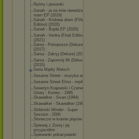
Rytmy i piosenki
Sanah - ja na imie niewidzialna
mam EP (2019)
Sanah - Krolowa dram (FINAL
Edition) (2020)
Sanah - Bujda EP (2020)
Sanah - Irenka (Final Edition)
(2021)
Sarsa - Pióropusze (Deluxe)
(2017)
Sarsa - Zakryj (Deluxe) (2019)
Sarsa - Zapomnij Mi (Deluxe)
(2015)
Seria Mądry Maluch
Sesame Street - muzyka avi
Sesame Street Elmo - mp4
Seweryn Krajewski i Czerwone
Gitary - Koniec - 1995
Skawalker - Sivan (1994)
Skawalker - Skawalker (1992)
Skibinski Winder - Super
Session - 2006
Słoneczni w krainie pląsów
Śpiewaj z Zosią i jej
przyjaciółmi
Śpiewanki pokazywanki