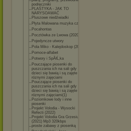
podręczniki
PLASTYKA - JAK TO
NARYSOAWAĆ
Pluszowe niedźwiadki
Płyta Malowana muzyka cz 1
Pocahontas
Pocztówka ze Lwowa (2020)
Pojedyncze utwory
Pola Miko - Kalejdoskop (2021)
Pomoce-alfabet
Potwory i SpĂłĹ‚ka
Pouczające piosenki do
puszczania ich na sali gdy
dzieci się bawią i są zajęte
róznymi zajęciami
Pouczające piosenki do
puszczania ich na sali gdy
dzieci się bawią i są zajęte
róznymi zajęciami(1)
Poziomkowe lody i inne
piosenki
Projekt Volodia - Wysocki
Refecti (2022)
Projekt Volodia Gra Grzesiuka
(2021) Mp3 320kbps
proste zabawy z piosenką