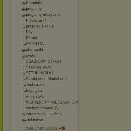
Poradniki
programy
programy muzyczne
Prywatne
przepisy alkohle
Psy
Ramki
SATELITA
sterowniki
system
SZABLONY STRON
Szablony www
SZTUKI WALKI
Sztuki walki Martial arts
Techniczne
turystyka
winiarstwo
WSPóLNOTY MIESZKANIOWE
zachomikowane
zarządzanie jakością
zielarstwo
Pokazuj foldery i treści