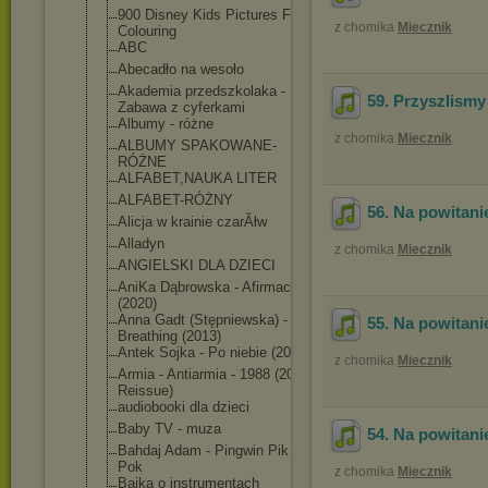
900 Disney Kids Pictures For
z chomika
Miecznik
Colouring
ABC
Abecadło na wesoło
Akademia przedszkolaka -
59. Przyszlismy
Zabawa z cyferkami
Albumy - różne
z chomika
Miecznik
ALBUMY SPAKOWANE-
RÓŻNE
ALFABET,NAUKA LITER
ALFABET-RÓŻNY
56. Na powitanie
Alicja w krainie czarĂłw
Alladyn
z chomika
Miecznik
ANGIELSKI DLA DZIECI
AniKa Dąbrowska - Afirmacja
(2020)
Anna Gadt (Stępniewska) -
55. Na powitanie
Breathing (2013)
Antek Sojka - Po niebie (2018)
z chomika
Miecznik
Armia - Antiarmia - 1988 (2009,
Reissue)
audiobooki dla dzieci
Baby TV - muza
54. Na powitani
Bahdaj Adam - Pingwin Pik
Pok
z chomika
Miecznik
Bajka o instrumentach