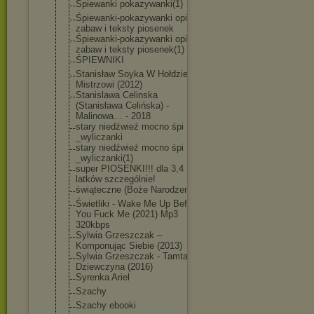
Śpiewanki pokazywanki(1)
Śpiewanki-poka
zywanki opisy
zabaw i teksty piosenek
Śpiewanki-poka
zywanki opisy
zabaw i teksty piosenek(1)
ŚPIEWNIKI
Stanisław Soyka W Hołdzie
Mistrzowi (2012)
Stanislawa Celinska
(Stanisława Celińska) -
Malinowa… - 2018
stary niedźwieź mocno śpi
_wyliczanki
stary niedźwieź mocno śpi
_wyliczanki(1)
super PIOSENKI!!! dla 3,4
latków szczególnie!
świąteczne (Boże Narodzenie)
Świetliki - Wake Me Up Before
You Fuck Me (2021) Mp3
320kbps
Sylwia Grzeszczak –
Komponując Siebie (2013)
Sylwia Grzeszczak - Tamta
Dziewczyna (2016)
Syrenka Ariel
Szachy
Szachy ebooki