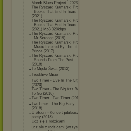
March Blues Project - 2023
The Ryszard Kramarski Project
- Books That End In Tears
(2021)
The Ryszard Kramarski Project
- Books That End In Tears
(2021) Mp3 320kbps
The Ryszard Kramarski Project
- Mr Scrooge (2019)
The Ryszard Kramarski Project
- Music Inspired By The Little
Prince (2017)
The Ryszard Kramarski Project
- Sounds From The Past
(2018)
To Męski Świat (2013)
Troskliwe Misie
Two Timer - Live In The City
(2020)
Two Timer - The Big Ass Beer
To Go (2016)
Two Timer - Two Timer (2014)
TwoTimer - The Big Easy
(2018)
U Studni - Koncert jubileusz
poety (2018)
Ucz się z rodzicami
ucz sie z rodzicami (wszystkie