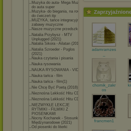
Muzyka do auta- Mega Muza
do auta super
Zaprzyjaźnion
Muzyka- do biegania, na rower,
do ćwiczeń itp
MUZYKA, tańce integracyjne i
zabawy muzyczne
Nasze muzyczne przedszkole
Natalia Przybysz - MTV
Unplugged (2021)
Natalia Sikora - Ailatan (2019)
adamramzes
Natalia Szroeder - Poglos
(2021)
_
Nauka czytania i pisania
Nauka rysowania
NAUKA RYSOWANIA - VIDEO
Nauka tańca - film
Nauka tańca - film(1)
chomik_zakr
k
Nie Chcę Być Poetą (2018)
os
Nieznośna Lekkość Hitu CD1
Nieznośna Lekkość Hitu CD2
NIEZWYKŁE LEKCJE
RYTMIKI - FILMIKI Z
PIOSENKAMI
Nocny Kochanek - Stosunki
francmen1
Międzynarodowe (2021)
Od piosenki do literki