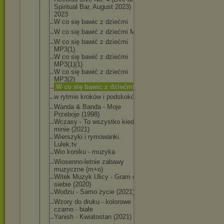
Spiritual Bar, August 2023) -
2023
W co się bawic z dziećmi
W co się bawić z dziećmi MP3
W co się bawić z dziećmi
MP3(1)
W co się bawić z dziećmi
MP3(1)(1)
W co się bawić z dziećmi
MP3(2)
W co się bawic z dziećmi(1)
w rytmie kroków i podskoków
Wanda & Banda - Moje
Przeboje (1998)
Wczasy - To wszystko kiedyś
minie (2021)
Wierszyki i rymowanki.
Lulek.tv
Wio koniku - muzyka
Wiosenno-letni
e zabawy
muzyczne (m+o)
Witek Muzyk Ulicy - Gram dla
siebie (2020)
Wodzu - Samo życie (2021)
Wzory do druku - kolorowe i
czarno - białe
Yanish - Kwiatostan (2021)