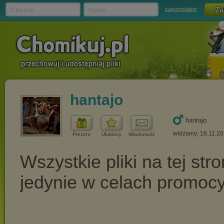
Chomik
Hasło
zapomniałem
hantajo
hantajo
widziany: 16.11.2
Prezent
Ulubiony
Wiadomość