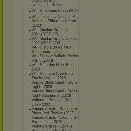
części w AVI)
Urszula dla dzieci
VA - Halloween Blues (2023)
VA – Heavenly Cream – An
Acoustic Tribute to Cream
(2023)
VA - Męskie Granie Orkiestra
2021 (2021) CD1
VA - Męskie Granie Orkiestra
2021 (2021) CD2
VA - Pistoia Blues Next
Generation - 2023
VA - Polskie Ballady Rockowe
Vol. 3 (2003)
VA - Saturday Night Blues -
2023
VA - Southern Soul Rare
Tracks Vol. 1 - 2023
Vargas Blues Band - Stoner
Night - 2023
Vargas Blues Band - Stoner
Night Volumen 2 (2023)
Various – Przeboje Romualda
Lipko (2005)
Various Artists - Backroom
Blues, Vol. Twelve (2023)
Various Artists - Electric Blues
Experience - 2023
Various Artists - Spiritual
Records Live No. 4 (Live at