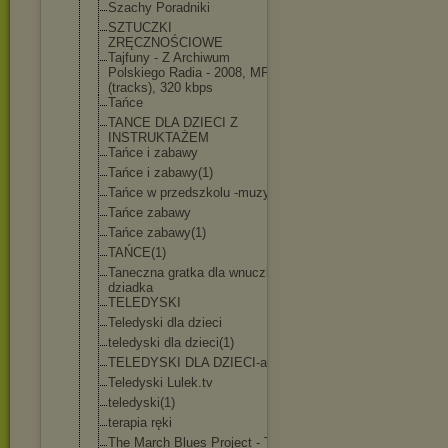
Szachy Poradniki
SZTUCZKI
ZRĘCZNOŚCIOWE
Tajfuny - Z Archiwum
Polskiego Radia - 2008, MP3
(tracks), 320 kbps
Tańce
TANCE DLA DZIECI Z
INSTRUKTAŻEM
Tańce i zabawy
Tańce i zabawy(1)
Tańce w przedszkolu -muzyka
Tańce zabawy
Tańce zabawy(1)
TAŃCE(1)
Taneczna gratka dla wnuczka i
dziadka
TELEDYSKI
Teledyski dla dzieci
teledyski dla dzieci(1)
TELEDYSKI DLA DZIECI-avi
Teledyski Lulek.tv
teledyski(1)
terapia ręki
The March Blues Project - The