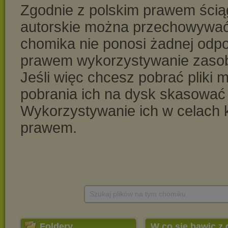
Szukaj plików na tym chomiku
Foldery
W co się bawic z 