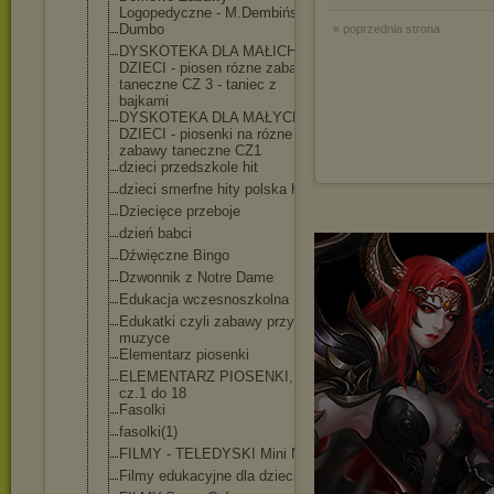
Logopedyczne - M.Dembińska
Dumbo
« poprzednia strona
DYSKOTEKA DLA MAŁICH
DZIECI - piosen rózne zabawy
taneczne CZ 3 - taniec z
bajkami
DYSKOTEKA DLA MAŁYCH
DZIECI - piosenki na rózne
zabawy taneczne CZ1
dzieci przedszkole hit
dzieci smerfne hity polska hit
Dziecięce przeboje
dzień babci
Dźwięczne Bingo
Dzwonnik z Notre Dame
Edukacja wczesnoszkolna
Edukatki czyli zabawy przy
muzyce
Elementarz piosenki
ELEMENTARZ PIOSENKI,
cz.1 do 18
Fasolki
fasolki(1)
FILMY - TELEDYSKI Mini Mini
Filmy edukacyjne dla dzieci