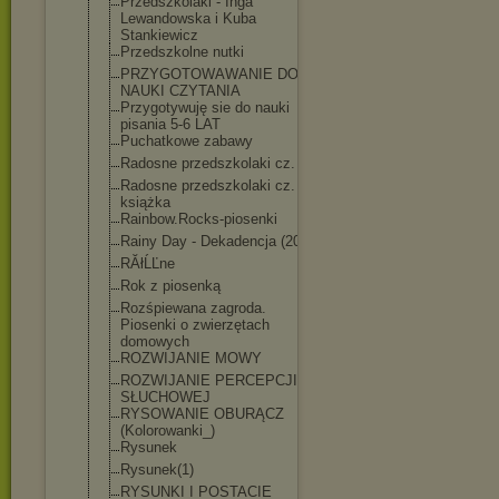
Przedszkolaki - Inga
Lewandowska i Kuba
Stankiewicz
Przedszkolne nutki
PRZYGOTOWAWANI
E DO
NAUKI CZYTANIA
Przygotywuję sie do nauki
pisania 5-6 LAT
Puchatkowe zabawy
Radosne przedszkolaki cz. 2
Radosne przedszkolaki cz. 2 -
książka
Rainbow.Rocks-
piosenki
Rainy Day - Dekadencja (2021)
RĂłĹĽne
Rok z piosenką
Rozśpiewana zagroda.
Piosenki o zwierzętach
domowych
ROZWIJANIE MOWY
ROZWIJANIE PERCEPCJI
SŁUCHOWEJ
RYSOWANIE OBURĄCZ
(Kolorowanki_)
Rysunek
Rysunek(1)
RYSUNKI I POSTACIE