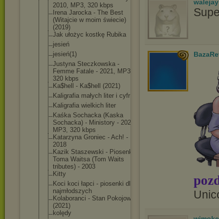
waleja
2010, MP3, 320 kbps
Supe
Irena Jarocka - The Best
(Witajcie w moim świecie)
(2019)
Jak ułożyc kostkę Rubika
jesień
jesień(1)
BazaRe
Justyna Steczkowska -
Femme Fatale - 2021, MP3,
320 kbps
Ka$hell - Ka$hell (2021)
Kaligrafia małych liter i cyfr
Kaligrafia wielkich liter
Kaśka Sochacka (Kaska
Sochacka) - Ministory - 2021,
MP3, 320 kbps
Katarzyna Groniec - Ach! -
2018
Kazik Staszewski - Piosenki
Toma Waitsa (Tom Waits
tributes) - 2003
Kitty
pozd
Koci koci łapci - piosenki dla
najmłodszych
Unic
Kolaboranci - Stan Pokojowy
(2021)
kolędy
wimoke