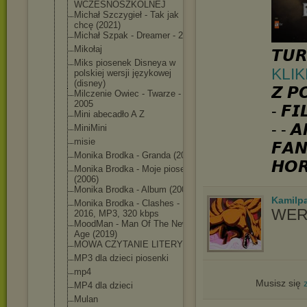
WCZESNOSZKOLNE
J
Michał Szczygieł - Tak jak
chcę (2021)
Michał Szpak - Dreamer - 2018
Mikołaj
𝙏𝙐𝙍
Miks piosenek Disneya w
KLIK
polskiej wersji językowej
(disney)
𝙕 𝙋
Milczenie Owiec - Twarze -
2005
- 𝙁𝙄
Mini abecadło A Z
- - 𝘼
MiniMini
misie
𝙁𝘼𝙉
Monika Brodka - Granda (2010)
𝙃𝙊
Monika Brodka - Moje piosenki
(2006)
Monika Brodka - Album (2004)
Kamilp
Monika Brodka - Clashes -
WER
2016, MP3, 320 kbps
MoodMan - Man Of The New
Age (2019)
MOWA CZYTANIE LITERY
MP3 dla dzieci piosenki
mp4
Musisz się
MP4 dla dzieci
Mulan