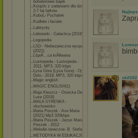
bohaterowie bajek
Książki z zadaniami dla dzieci
2-7 lat latków
Najlep
KubuĹ› Puchatek
Zapr
Kudłate i łaciate
Labirynty
Lebowski - Galactica (2019)
Logopedia
Lorenz
LSD - Niebezpieczna wyspa
bimb
(2021)
ĹšpiÄ…ca krĂłlewna
Luxtorpeda - Luxtorpeda -
2011, MP3, 320 kbps
Łysa Góra (Lysa Gora) - Oj
Dolo - 2019, MP3, 320 kbps
skif102
Magic english
MAGIC ENGLISH(1)
Maja Kleszcz - Osiecka De
Luxe (2019)
MAŁA SYRENKA -
słuchowisko
Maria Peszek - Ave Maria
(2021) Mp3 320kbps
Maria Peszek - Jezus Maria
Peszek - 2012
Melodie taneczne- B. Stefan
METODYKA W EDUKACJI