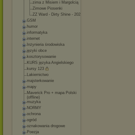
zima z Misiem i Margolcią
Zimowe Piosenki
ZZ Ward - Dirty Shine - 2023
GSM
humor
informatyka
internet
Inżynieria środowiska
języki obce
kosztorysowanie
KURS języka Angielskiego
kursy 123
Lakiernictwo
majsterkowanie
mapy
Maverick Pro + mapa Polski
(offline)
muzyka
NORMY
ochrona
ogród
oznakowania drogowe
Poezja