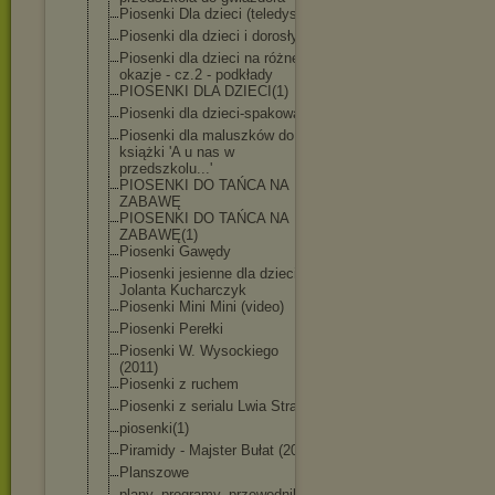
Piosenki Dla dzieci (teledyski)
Piosenki dla dzieci i dorosłych
Piosenki dla dzieci na różne
okazje - cz.2 - podkłady
PIOSENKI DLA DZIECI(1)
Piosenki dla dzieci-spakowa
ne
Piosenki dla maluszków do
książki 'A u nas w
przedszkolu...
'
PIOSENKI DO TAŃCA NA
ZABAWĘ
PIOSENKI DO TAŃCA NA
ZABAWĘ(1)
Piosenki Gawędy
Piosenki jesienne dla dzieci -
Jolanta Kucharczyk
Piosenki Mini Mini (video)
Piosenki Perełki
Piosenki W. Wysockiego
(2011)
Piosenki z ruchem
Piosenki z serialu Lwia Straż
piosenki(1)
Piramidy - Majster Bułat (2020)
Planszowe
plany, programy, przewodniki,