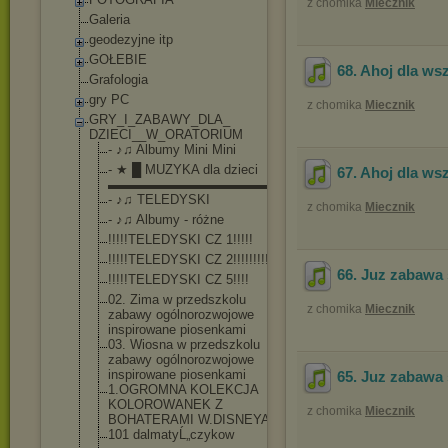
z chomika
Miecznik
Galeria
geodezyjne itp
GOŁEBIE
68. Ahoj dla wsz
Grafologia
gry PC
z chomika
Miecznik
GRY_I_ZABAWY_DLA_
DZIECI__W_ORATORI
UM
- ♪♫ Albumy Mini Mini
- ★ █ MUZYKA dla dzieci
67. Ahoj dla wsz
▬▬▬▬▬▬▬▬▬▬▬▬▬▬
- ♪♫ TELEDYSKI
z chomika
Miecznik
- ♪♫ Albumy - różne
!!!!!TELEDYSKI CZ 1!!!!!
!!!!!TELEDYSKI CZ 2!!!!!!!!!!
66. Juz zabawa 
!!!!!TELEDYSKI CZ 5!!!!
02. Zima w przedszkolu
z chomika
Miecznik
zabawy ogólnorozwojow
e
inspirowane piosenkami
03. Wiosna w przedszkolu
zabawy ogólnorozwojow
e
inspirowane piosenkami
65. Juz zabawa 
1.OGROMNA KOLEKCJA
KOLOROWANEK Z
z chomika
Miecznik
BOHATERAMI W.DISNEYA!!!
101 dalmatyĹ„czyko
w