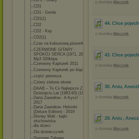
z chomika
Miecznik
CD1
CD1 - Gerda
CD1(1)
44. Chce pojech
CD2
CD2 - Kay
z chomika
Miecznik
CD2(1)
Czas na kubusiową piosenkę
CZERWONE GITARY -
SPOKÓJ SERCA (1971, 2021)
43. Chce pojech
Mp3 320kbps
Czerwony Kapturek 2011
z chomika
Miecznik
Czerwony Kapturek po śląsku
część pierwsza
Cztery zielone słonie
30. Aniu, Aneczk
DAAB – To Co Najlepsze Z
Dziesięciu Lat (1983-93) (1993)
z chomika
Miecznik
Daria Zawiałow - A Kysz! -
2017
Daria Zawiałow- Helsinki
(Deluxe Edition) - 2019
Disney Walt - bajki
29. Aniu , Anecz
słuchowiska
dla dzieci
z chomika
Miecznik
Dla dziewczynek
Domowe Zabawy