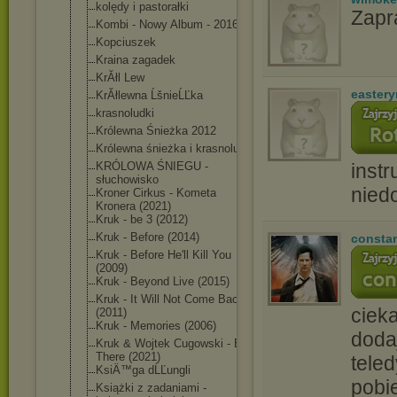
kolędy i pastorałki
Zapr
Kombi - Nowy Album - 2016
Kopciuszek
Kraina zagadek
KrĂłl Lew
easter
KrĂłlewna ĹšnieĹĽka
krasnoludki
Królewna Śnieżka 2012
Królewna śnieżka i krasnoludki
instr
KRÓLOWA ŚNIEGU -
słuchowisko
nied
Kroner Cirkus - Kometa
Kronera (2021)
Kruk - be 3 (2012)
Kruk - Before (2014)
consta
Kruk - Before He'll Kill You
(2009)
Kruk - Beyond Live (2015)
Kruk - It Will Not Come Back
ciek
(2011)
Kruk - Memories (2006)
doda
Kruk & Wojtek Cugowski - Be
There (2021)
tele
KsiÄ™ga dĹĽungli
pobi
Książki z zadaniami -