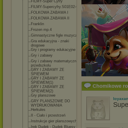
FILMY-Super Cyfry
FILMY-Supercyf
ry.S01E02-07
FOLKOWA ZABAWA I
FOLKOWA ZABAWA II
Franklin
Frozen mp.4
Gimnastyczne figle muzyczne
Gra edukacyjna - znaki
drogowe
Gry i programy edukacyjne
Gry i zabawy
Gry i zabawy matematyczne w
przedszkolu
GRY I ZABAWY ZE
ŚPIEWEM
GRY I ZABAWY ZE
ŚPIEWEM(1)
Chomikowe r
GRY I ZABAWY ZE
ŚPIEWEM(2)
Gry planszowe
loyaxa
GRY PLANSZOWE DO
Supe
WYDRUKOWANIA
Herkules
II - Ciało i przestrzeń
Instrukcje gier planszowych
Irek Dudek - Dudek Bluesy -