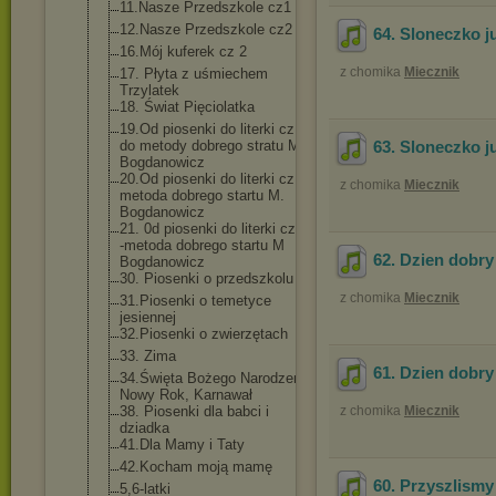
11.Nasze Przedszkole cz1
12.Nasze Przedszkole cz2
64. Sloneczko ju
16.Mój kuferek cz 2
z chomika
Miecznik
17. Płyta z uśmiechem
Trzylatek
18. Świat Pięciolatka
19.Od piosenki do literki cz A -
do metody dobrego stratu M.
63. Sloneczko ju
Bogdanowicz
20.Od piosenki do literki cz B -
z chomika
Miecznik
metoda dobrego startu M.
Bogdanowicz
21. 0d piosenki do literki cz. C
-metoda dobrego startu M
62. Dzien dobry 
Bogdanowicz
30. Piosenki o przedszkolu
z chomika
Miecznik
31.Piosenki o temetyce
jesiennej
32.Piosenki o zwierzętach
33. Zima
61. Dzien dobry
34.Święta Bożego Narodzenia,
Nowy Rok, Karnawał
38. Piosenki dla babci i
z chomika
Miecznik
dziadka
41.Dla Mamy i Taty
42.Kocham moją mamę
60. Przyszlismy 
5,6-latki