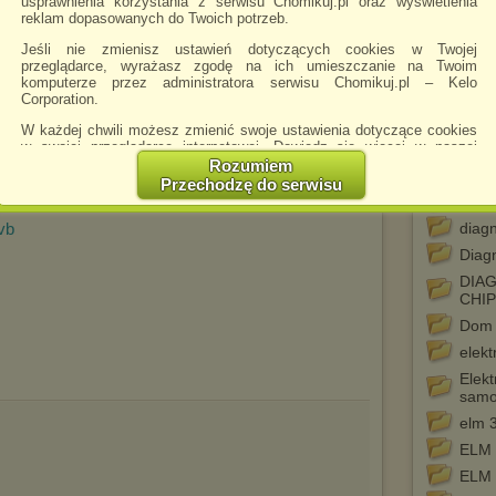
usprawnienia korzystania z serwisu Chomikuj.pl oraz wyświetlenia
Bibl
reklam dopasowanych do Twoich potrzeb.
Can 
Jeśli nie zmienisz ustawień dotyczących cookies w Twojej
przeglądarce, wyrażasz zgodę na ich umieszczanie na Twoim
cytat
komputerze przez administratora serwisu Chomikuj.pl – Kelo
DELP
Corporation.
.pdf
Delph
W każdej chwili możesz zmienić swoje ustawienia dotyczące cookies
w swojej przeglądarce internetowej. Dowiedz się więcej w naszej
delp
Polityce Prywatności -
http://chomikuj.pl/PolitykaPrywatnosci.aspx
.
Rozumiem
DIA
Przechodzę do serwisu
Jednocześnie informujemy że zmiana ustawień przeglądarki może
diag
spowodować ograniczenie korzystania ze strony Chomikuj.pl.
vb
diag
W przypadku braku twojej zgody na akceptację cookies niestety
Diag
prosimy o opuszczenie serwisu chomikuj.pl.
DIA
Wykorzystanie plików cookies
przez
Zaufanych Partnerów
CHI
(dostosowanie reklam do Twoich potrzeb, analiza skuteczności działań
marketingowych).
Dom 
elekt
Wyrażenie sprzeciwu spowoduje, że wyświetlana Ci reklama nie
będzie dopasowana do Twoich preferencji, a będzie to reklama
Elekt
wyświetlona przypadkowo.
samo
Istnieje możliwość zmiany ustawień przeglądarki internetowej w
elm 
sposób uniemożliwiający przechowywanie plików cookies na
ELM 
urządzeniu końcowym. Można również usunąć pliki cookies,
dokonując odpowiednich zmian w ustawieniach przeglądarki
ELM 
internetowej.