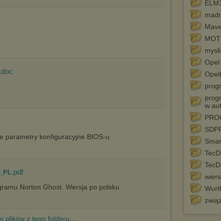
ELM3
Pełną informację na ten temat znajdziesz pod adresem
madr
http://chomikuj.pl/PolitykaPrywatnosci.aspx
.
Maver
MOT
mysli
Opel
.doc
Opel
prog
prog
w au
PRO
SDP
e parametry konfiguracyjne BIOS-u
Smar
TecD
TecD
.pdf
e_PL
wiers
gramu Norton Ghost. Wersja po polsku
Wurt
zwią
j plików z tego folderu...