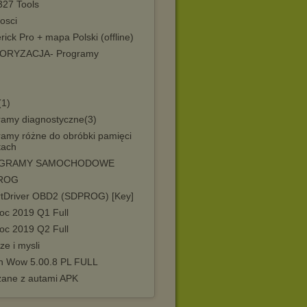
27 Tools
osci
ick Pro + mapa Polski (offline)
ORYZACJA- Programy
(1)
ramy diagnostyczne(3)
ramy różne do obróbki pamięci
tach
GRAMY SAMOCHODOWE
ROG
tDriver OBD2 (SDPROG) [Key]
oc 2019 Q1 Full
oc 2019 Q2 Full
ze i mysli
h Wow 5.00.8 PL FULL
zane z autami APK