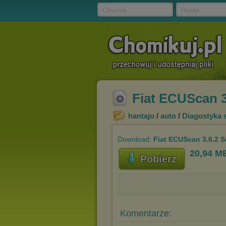
Chomik
Hasło
Fiat ECUScan 3
hantajo
/
auto
/
Diagostyka
Download:
Fiat ECUScan 3.6.2 S
20,94 M
Pobierz
Komentarze: