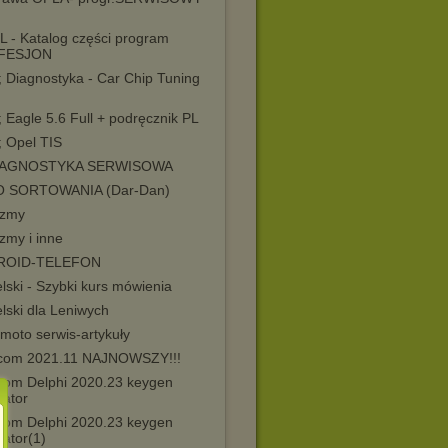
L - Katalog części program
FESJON
; Diagnostyka - Car Chip Tuning
; Eagle 5.6 Full + podręcznik PL
; Opel TIS
DIAGNOSTYKA SERWISOWA
O SORTOWANIA (Dar-Dan)
yzmy
zmy i inne
ROID-TELEFON
lski - Szybki kurs mówienia
lski dla Leniwych
moto serwis-artykuły
com 2021.11 NAJNOWSZY!!!
com Delphi 2020.23 keygen
wator
com Delphi 2020.23 keygen
ator(1)