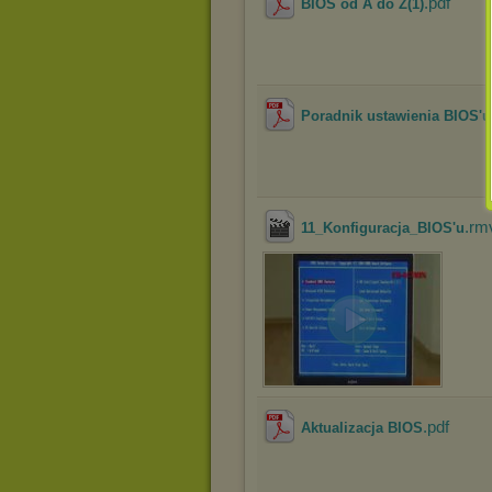
.pdf
BIOS od A do Z(1)
Poradnik ustawienia BIOS'u
.rm
11_Konfiguracja_BIOS'u
.pdf
Aktualizacja BIOS