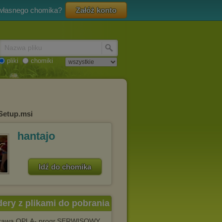
 własnego chomika?
Załóż konto
Nazwa pliku
pliki
chomiki
 Setup.msi
hantajo
Idź do chomika
dery z plikami do pobrania
rawa OPLA- progr.SERWISOWY