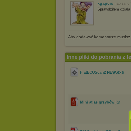
kgapcio
napisano 
Sprawdziłem działa 
Aby dodawać komentarze musisz
Inne pliki do pobrania z 
.exe
FiatECUScan2 NEW
.jar
Mini atlas grzybów