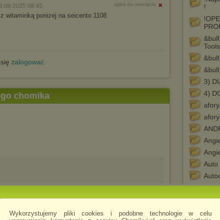
zgłoś do usunięcia
3.08.2025 08:45
!
z witaminką poniżej na seicento 1108
!OPE
PRO
&bull
Tools
&bull
 się
zalogować
&bull
3) 
4) D
tego chomika
afor
afory
AND
Angie
Angie
Auto 
Auto
Auto
akty
Auto
Wykorzystujemy pliki cookies i podobne technologie w celu
aktyw