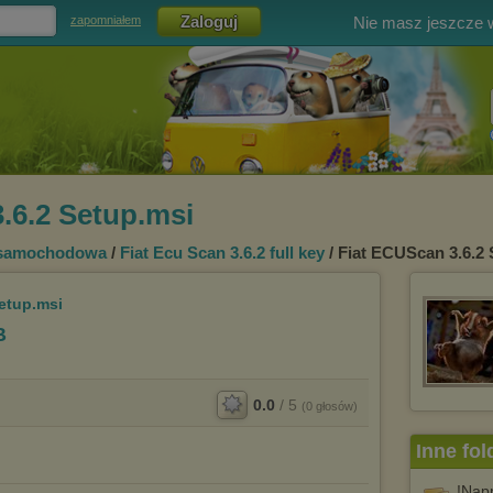
Nie masz jeszcze
zapomniałem
.6.2 Setup.msi
 samochodowa
/
Fiat Ecu Scan 3.6.2 full key
/ Fiat ECUScan 3.6.2
etup.msi
B
0.0
/
5
(
0
głosów)
Inne fol
!Nap