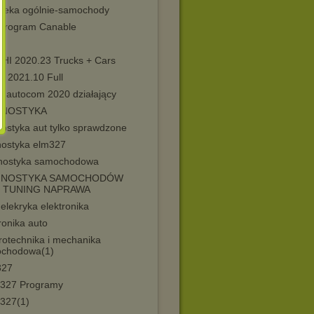
ioteka ogólnie-samochody
Program Canable
y
HI 2020.23 Trucks + Cars
i 2021.10 Full
hi autocom 2020 działający
GNOSTYKA
nostyka aut tylko sprawdzone
nostyka elm327
nostyka samochodowa
GNOSTYKA SAMOCHODÓW
P TUNING NAPRAWA
elekryka elektronika
ronika auto
rotechnika i mechanika
chodowa(1)
327
327 Programy
327(1)