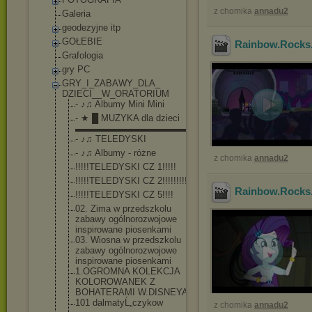
z chomika
annadu2
Galeria
geodezyjne itp
GOŁEBIE
Rainbow.Rocks.
Grafologia
gry PC
GRY_I_ZABAWY_DLA_
DZIECI__W_ORATORI
UM
- ♪♫ Albumy Mini Mini
- ★ █ MUZYKA dla dzieci
▬▬▬▬▬▬▬▬▬▬▬▬▬▬
- ♪♫ TELEDYSKI
- ♪♫ Albumy - różne
z chomika
annadu2
!!!!!TELEDYSKI CZ 1!!!!!
!!!!!TELEDYSKI CZ 2!!!!!!!!!!
Rainbow.Rocks.
!!!!!TELEDYSKI CZ 5!!!!
02. Zima w przedszkolu
zabawy ogólnorozwojow
e
inspirowane piosenkami
03. Wiosna w przedszkolu
zabawy ogólnorozwojow
e
inspirowane piosenkami
1.OGROMNA KOLEKCJA
KOLOROWANEK Z
BOHATERAMI W.DISNEYA!!!
101 dalmatyĹ„czyko
w
z chomika
annadu2