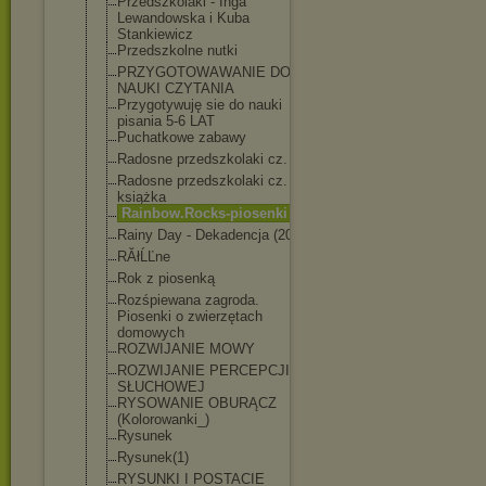
Przedszkolaki - Inga
Lewandowska i Kuba
Stankiewicz
Przedszkolne nutki
PRZYGOTOWAWANI
E DO
NAUKI CZYTANIA
Przygotywuję sie do nauki
pisania 5-6 LAT
Puchatkowe zabawy
Radosne przedszkolaki cz. 2
Radosne przedszkolaki cz. 2 -
książka
Rainbow.Rocks-
piosenki
Rainy Day - Dekadencja (2021)
RĂłĹĽne
Rok z piosenką
Rozśpiewana zagroda.
Piosenki o zwierzętach
domowych
ROZWIJANIE MOWY
ROZWIJANIE PERCEPCJI
SŁUCHOWEJ
RYSOWANIE OBURĄCZ
(Kolorowanki_)
Rysunek
Rysunek(1)
RYSUNKI I POSTACIE