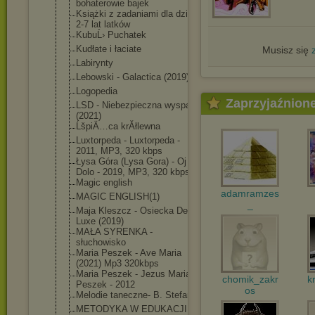
bohaterowie bajek
Książki z zadaniami dla dzieci
2-7 lat latków
KubuĹ› Puchatek
Kudłate i łaciate
Musisz się
Labirynty
Lebowski - Galactica (2019)
Logopedia
Zaprzyjaźnion
LSD - Niebezpieczna wyspa
(2021)
ĹšpiÄ…ca krĂłlewna
Luxtorpeda - Luxtorpeda -
2011, MP3, 320 kbps
Łysa Góra (Lysa Gora) - Oj
Dolo - 2019, MP3, 320 kbps
Magic english
adamramzes
MAGIC ENGLISH(1)
_
Maja Kleszcz - Osiecka De
Luxe (2019)
MAŁA SYRENKA -
słuchowisko
Maria Peszek - Ave Maria
(2021) Mp3 320kbps
Maria Peszek - Jezus Maria
chomik_zakr
k
Peszek - 2012
os
Melodie taneczne- B. Stefan
METODYKA W EDUKACJI