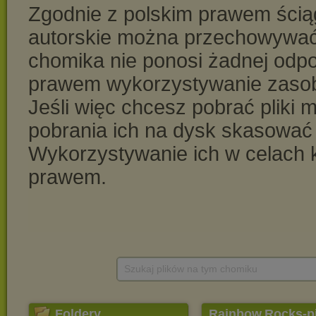
Szukaj plików na tym chomiku
Foldery
Rainbow.Rocks-p