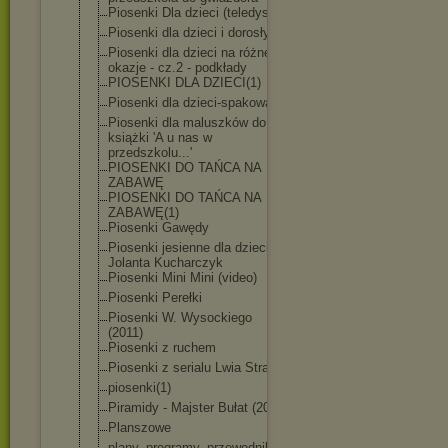
Piosenki Dla dzieci (teledyski)
Piosenki dla dzieci i dorosłych
Piosenki dla dzieci na różne
okazje - cz.2 - podkłady
PIOSENKI DLA DZIECI(1)
Piosenki dla dzieci-spakowa
ne
Piosenki dla maluszków do
książki 'A u nas w
przedszkolu...
'
PIOSENKI DO TAŃCA NA
ZABAWĘ
PIOSENKI DO TAŃCA NA
ZABAWĘ(1)
Piosenki Gawędy
Piosenki jesienne dla dzieci -
Jolanta Kucharczyk
Piosenki Mini Mini (video)
Piosenki Perełki
Piosenki W. Wysockiego
(2011)
Piosenki z ruchem
Piosenki z serialu Lwia Straż
piosenki(1)
Piramidy - Majster Bułat (2020)
Planszowe
plany, programy, przewodniki,