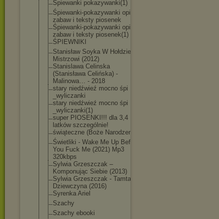
Śpiewanki pokazywanki(1)
Śpiewanki-poka
zywanki opisy
zabaw i teksty piosenek
Śpiewanki-poka
zywanki opisy
zabaw i teksty piosenek(1)
ŚPIEWNIKI
Stanisław Soyka W Hołdzie
Mistrzowi (2012)
Stanislawa Celinska
(Stanisława Celińska) -
Malinowa… - 2018
stary niedźwieź mocno śpi
_wyliczanki
stary niedźwieź mocno śpi
_wyliczanki(1)
super PIOSENKI!!! dla 3,4
latków szczególnie!
świąteczne (Boże Narodzenie)
Świetliki - Wake Me Up Before
You Fuck Me (2021) Mp3
320kbps
Sylwia Grzeszczak –
Komponując Siebie (2013)
Sylwia Grzeszczak - Tamta
Dziewczyna (2016)
Syrenka Ariel
Szachy
Szachy ebooki