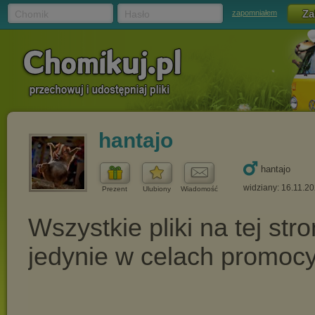
Chomik
Hasło
zapomniałem
hantajo
hantajo
widziany: 16.11.2
Prezent
Ulubiony
Wiadomość