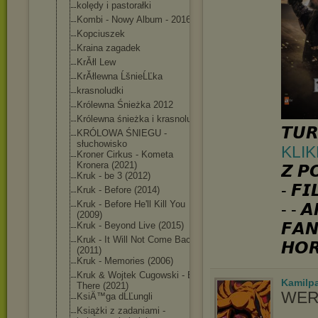
kolędy i pastorałki
Kombi - Nowy Album - 2016
Kopciuszek
Kraina zagadek
KrĂłl Lew
KrĂłlewna ĹšnieĹĽka
krasnoludki
Królewna Śnieżka 2012
Królewna śnieżka i krasnoludki
𝙏𝙐𝙍
KRÓLOWA ŚNIEGU -
słuchowisko
KLIK
Kroner Cirkus - Kometa
Kronera (2021)
𝙕 𝙋
Kruk - be 3 (2012)
- 𝙁𝙄
Kruk - Before (2014)
Kruk - Before He'll Kill You
- - 𝘼
(2009)
𝙁𝘼𝙉
Kruk - Beyond Live (2015)
Kruk - It Will Not Come Back
𝙃𝙊
(2011)
Kruk - Memories (2006)
Kruk & Wojtek Cugowski - Be
Kamilp
There (2021)
WER
KsiÄ™ga dĹĽungli
Książki z zadaniami -