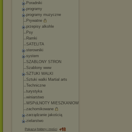
Poradniki
programy
programy muzyczne
Prywatne
przepisy alkohle
Psy
Ramki
SATELITA
sterowniki
system
SZABLONY STRON
Szablony www
SZTUKI WALKI
Sztuki walki Martial arts
Techniczne
turystyka
winiarstwo
WSPóLNOTY MIESZKANIOWE
zachomikowane
zarządzanie jakością
zielarstwo
Pokazuj foldery i treści