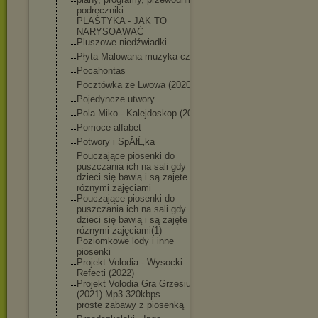
podręczniki
PLASTYKA - JAK TO
NARYSOAWAĆ
Pluszowe niedźwiadki
Płyta Malowana muzyka cz 1
Pocahontas
Pocztówka ze Lwowa (2020)
Pojedyncze utwory
Pola Miko - Kalejdoskop (2021)
Pomoce-alfabet
Potwory i SpĂłĹ‚ka
Pouczające piosenki do
puszczania ich na sali gdy
dzieci się bawią i są zajęte
róznymi zajęciami
Pouczające piosenki do
puszczania ich na sali gdy
dzieci się bawią i są zajęte
róznymi zajęciami(1)
Poziomkowe lody i inne
piosenki
Projekt Volodia - Wysocki
Refecti (2022)
Projekt Volodia Gra Grzesiuka
(2021) Mp3 320kbps
proste zabawy z piosenką