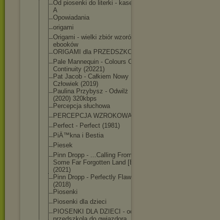
Od piosenki do literki - kaseta
A
Opowiadania
origami
Origami - wielki zbiór wzorów i
ebooków
ORIGAMI dla PRZEDSZKOLA
Pale Mannequin - Colours Of
Continuity (20221)
Pat Jacob - Całkiem Nowy
Człowiek (2019)
Paulina Przybysz - Odwilż
(2020) 320kbps
Percepcja słuchowa
PERCEPCJA WZROKOWA
Perfect - Perfect (1981)
PiÄ™kna i Bestia
Piesek
Pinn Dropp - ...Calling From
Some Far Forgotten Land [EP]
(2021)
Pinn Dropp - Perfectly Flawed
(2018)
Piosenki
Piosenki dla dzieci
PIOSENKI DLA DZIECI - od
przedszkola do gwiazdora