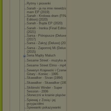
Rytmy i piosenki
Sanah - ja na imie niewidzialna
mam EP (2019)
Sanah - Krolowa dram (FINAL
Edition) (2020)
Sanah - Bujda EP (2020)
Sanah - Irenka (Final Edition)
(2021)
Sarsa - Pióropusze (Deluxe)
(2017)
Sarsa - Zakryj (Deluxe) (2019)
Sarsa - Zapomnij Mi (Deluxe)
(2015)
Seria Mądry Maluch
Sesame Street - muzyka avi
Sesame Street Elmo - mp4
Seweryn Krajewski i Czerwone
Gitary - Koniec - 1995
Skawalker - Sivan (1994)
Skawalker - Skawalker (1992)
Skibinski Winder - Super
Session - 2006
Słoneczni w krainie pląsów
Śpiewaj z Zosią i jej
przyjaciółmi
Śpiewanki pokazywanki