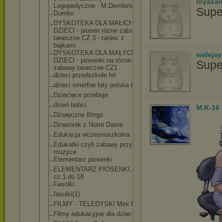
loyaxa
Logopedyczne - M.Dembińska
Supe
Dumbo
DYSKOTEKA DLA MAŁICH
DZIECI - piosen rózne zabawy
taneczne CZ 3 - taniec z
bajkami
DYSKOTEKA DLA MAŁYCH
waleja
DZIECI - piosenki na rózne
Supe
zabawy taneczne CZ1
dzieci przedszkole hit
dzieci smerfne hity polska hit
Dziecięce przeboje
dzień babci
M.K-16
Dźwięczne Bingo
Dzwonnik z Notre Dame
Edukacja wczesnoszkolna
Edukatki czyli zabawy przy
muzyce
Elementarz piosenki
ELEMENTARZ PIOSENKI,
cz.1 do 18
Fasolki
fasolki(1)
FILMY - TELEDYSKI Mini Mini
Filmy edukacyjne dla dzieci