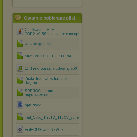
Ostatnio pobierane pliki
Car Scanner ELM
OBD2_v1.58.1_apkpure.com.apk
wow keygen.zip
MaxiEcu 2.0.33.101 SHT.rar
11. Tęsknota za młodością.mp3
Znaki drogowe w formacie
dwg.rar
SDPROG + dane
naprawcze.rar
opis.docx
Fiat_Stilio_1.9JTD_115CV_schematy_elektryczne_ITA.rar
FiatECUScan2 NEW.exe