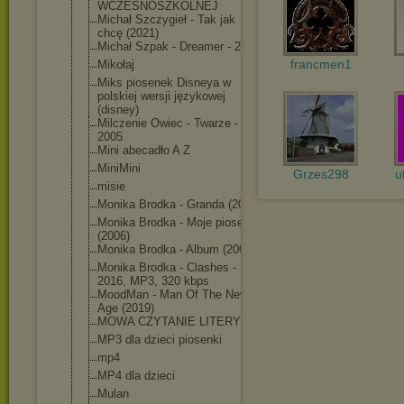
WCZESNOSZKOLNE
J
Michał Szczygieł - Tak jak
chcę (2021)
Michał Szpak - Dreamer - 2018
francmen1
Mikołaj
Miks piosenek Disneya w
polskiej wersji językowej
(disney)
Milczenie Owiec - Twarze -
2005
Mini abecadło A Z
MiniMini
Grzes298
u
misie
Monika Brodka - Granda (2010)
Monika Brodka - Moje piosenki
(2006)
Monika Brodka - Album (2004)
Monika Brodka - Clashes -
2016, MP3, 320 kbps
MoodMan - Man Of The New
Age (2019)
MOWA CZYTANIE LITERY
MP3 dla dzieci piosenki
mp4
MP4 dla dzieci
Mulan