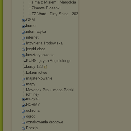
zima z Misiem i Margolcią
Zimowe Piosenki
ZZ Ward - Dirty Shine - 2023
GSM
humor
informatyka
internet
Inżynieria środowiska
języki obce
kosztorysowanie
KURS języka Angielskiego
kursy 123
Lakiernictwo
majsterkowanie
mapy
Maverick Pro + mapa Polski
(offline)
muzyka
NORMY
ochrona
ogród
oznakowania drogowe
Poezja