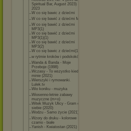
Spiritual Bar, August 2023) -
2023
W co się bawic z dziećmi
W co się bawić z dziećmi MP3
W co się bawić z dziećmi
MP3(1)
W co się bawić z dziećmi
MP3(1)(1)
W co się bawić z dziećmi
MP3(2)
W co się bawic z dziećmi(1)
w rytmie kroków i podskoków
Wanda & Banda - Moje
Przeboje (1998)
Wczasy - To wszystko kiedyś
minie (2021)
Wierszyki i rymowanki.
Lulek.tv
Wio koniku - muzyka
Wiosenno-letni
e zabawy
muzyczne (m+o)
Witek Muzyk Ulicy - Gram dla
siebie (2020)
Wodzu - Samo życie (2021)
Wzory do druku - kolorowe i
czarno - białe
Yanish - Kwiatostan (2021)