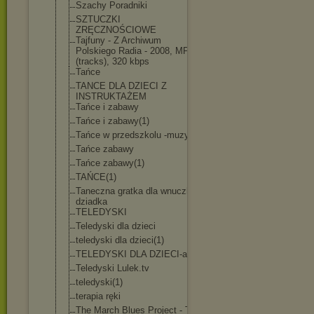
Szachy Poradniki
SZTUCZKI
ZRĘCZNOŚCIOWE
Tajfuny - Z Archiwum
Polskiego Radia - 2008, MP3
(tracks), 320 kbps
Tańce
TANCE DLA DZIECI Z
INSTRUKTAŻEM
Tańce i zabawy
Tańce i zabawy(1)
Tańce w przedszkolu -muzyka
Tańce zabawy
Tańce zabawy(1)
TAŃCE(1)
Taneczna gratka dla wnuczka i
dziadka
TELEDYSKI
Teledyski dla dzieci
teledyski dla dzieci(1)
TELEDYSKI DLA DZIECI-avi
Teledyski Lulek.tv
teledyski(1)
terapia ręki
The March Blues Project - The