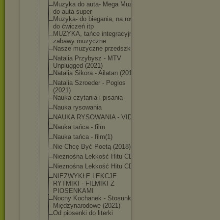
Muzyka do auta- Mega Muza
do auta super
Muzyka- do biegania, na rower,
do ćwiczeń itp
MUZYKA, tańce integracyjne i
zabawy muzyczne
Nasze muzyczne przedszkole
Natalia Przybysz - MTV
Unplugged (2021)
Natalia Sikora - Ailatan (2019)
Natalia Szroeder - Poglos
(2021)
Nauka czytania i pisania
Nauka rysowania
NAUKA RYSOWANIA - VIDEO
Nauka tańca - film
Nauka tańca - film(1)
Nie Chcę Być Poetą (2018)
Nieznośna Lekkość Hitu CD1
Nieznośna Lekkość Hitu CD2
NIEZWYKŁE LEKCJE
RYTMIKI - FILMIKI Z
PIOSENKAMI
Nocny Kochanek - Stosunki
Międzynarodowe (2021)
Od piosenki do literki