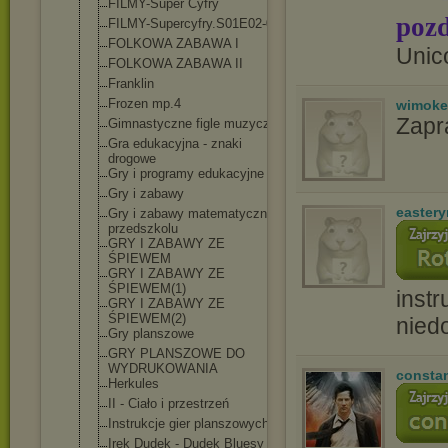
FILMY-Super Cyfry
pozd
FILMY-Supercyf
ry.S01E02-07
FOLKOWA ZABAWA I
Unic
FOLKOWA ZABAWA II
Franklin
Frozen mp.4
wimoke
Zapr
Gimnastyczne figle muzyczne
Gra edukacyjna - znaki
drogowe
Gry i programy edukacyjne
Gry i zabawy
easter
Gry i zabawy matematyczne w
przedszkolu
GRY I ZABAWY ZE
ŚPIEWEM
GRY I ZABAWY ZE
ŚPIEWEM(1)
instr
GRY I ZABAWY ZE
ŚPIEWEM(2)
nied
Gry planszowe
GRY PLANSZOWE DO
WYDRUKOWANIA
consta
Herkules
II - Ciało i przestrzeń
Instrukcje gier planszowych
Irek Dudek - Dudek Bluesy -