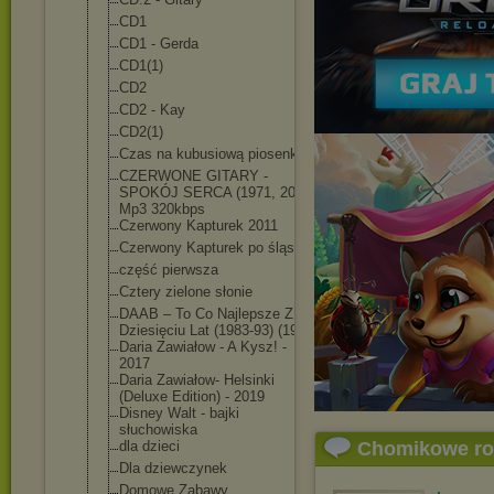
CD1
CD1 - Gerda
CD1(1)
CD2
CD2 - Kay
CD2(1)
Czas na kubusiową piosenkę
CZERWONE GITARY -
SPOKÓJ SERCA (1971, 2021)
Mp3 320kbps
Czerwony Kapturek 2011
Czerwony Kapturek po śląsku
część pierwsza
Cztery zielone słonie
DAAB – To Co Najlepsze Z
Dziesięciu Lat (1983-93) (1993)
Daria Zawiałow - A Kysz! -
2017
Daria Zawiałow- Helsinki
(Deluxe Edition) - 2019
Disney Walt - bajki
słuchowiska
dla dzieci
Chomikowe r
Dla dziewczynek
Domowe Zabawy