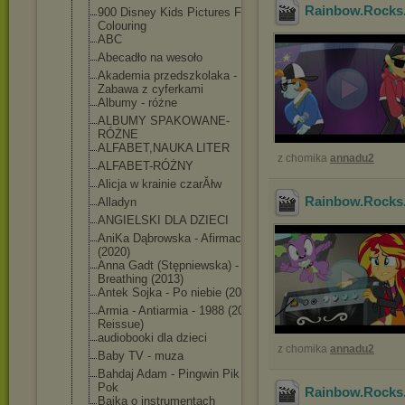
Rainbow.Rocks.
900 Disney Kids Pictures For
Colouring
ABC
Abecadło na wesoło
Akademia przedszkolaka -
Zabawa z cyferkami
Albumy - różne
ALBUMY SPAKOWANE-
RÓŻNE
ALFABET,NAUKA LITER
z chomika
annadu2
ALFABET-RÓŻNY
Alicja w krainie czarĂłw
Rainbow.Rocks.
Alladyn
ANGIELSKI DLA DZIECI
AniKa Dąbrowska - Afirmacja
(2020)
Anna Gadt (Stępniewska) -
Breathing (2013)
Antek Sojka - Po niebie (2018)
Armia - Antiarmia - 1988 (2009,
Reissue)
audiobooki dla dzieci
z chomika
annadu2
Baby TV - muza
Bahdaj Adam - Pingwin Pik
Pok
Rainbow.Rocks.
Bajka o instrumentach