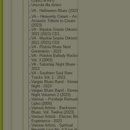
części w AVI)
Urszula dla dzieci
VA - Halloween Blues (2023)
VA – Heavenly Cream – An
Acoustic Tribute to Cream
(2023)
VA - Męskie Granie Orkiestra
2021 (2021) CD1
VA - Męskie Granie Orkiestra
2021 (2021) CD2
VA - Pistoia Blues Next
Generation - 2023
VA - Polskie Ballady Rockowe
Vol. 3 (2003)
VA - Saturday Night Blues -
2023
VA - Southern Soul Rare
Tracks Vol. 1 - 2023
Vargas Blues Band - Stoner
Night - 2023
Vargas Blues Band - Stoner
Night Volumen 2 (2023)
Various – Przeboje Romualda
Lipko (2005)
Various Artists - Backroom
Blues, Vol. Twelve (2023)
Various Artists - Electric Blues
Experience - 2023
Various Artists - Spiritual
Records Live No. 4 (Live at