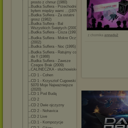
prosto z chmur (1980)
Budka Suflera - Przechodniem
byłem między wami …(1976)
Budka Suflera - Za ostatni
grosz (1982)
Budka Suflera - Bal
Wszystkich Świętych (2000)
Budka Suflera - Cisza (1993)
z chomika
annadu2
Budka Suflera - Mokre Oczy
(2002)
Budka Suflera - Noc (1995)
Budka Suflera - Ratujmy co się
da !! (1988)
Budka Suflera - Zawsze
Czegos Brak (2009)
CALINECZKA - słuchowisko
CD 1 - Cohen
CD 1 - Krzysztof Cugowski -
5070 Moje Najważniejsze
(2020)
CD 1 Pod Budą
CD 2
CD 2 Dwie ojczyzny
CD 2 - Nohavica
CD 2 Live
CD.1 - Kompozycje
CD.2 - Gitary