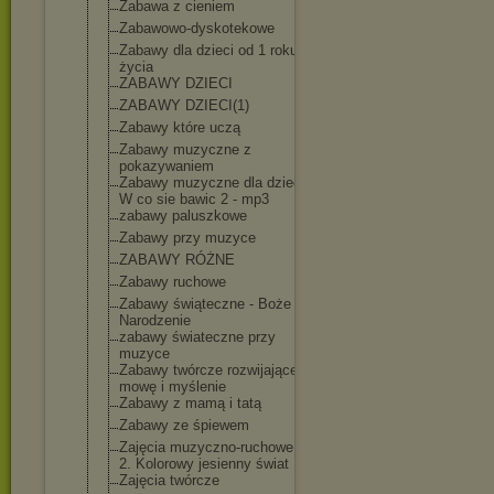
Zabawa z cieniem
Zabawowo-dysko
tekowe
Zabawy dla dzieci od 1 roku
życia
ZABAWY DZIECI
ZABAWY DZIECI(1)
Zabawy które uczą
Zabawy muzyczne z
pokazywaniem
Zabawy muzyczne dla dzieci -
W co sie bawic 2 - mp3
zabawy paluszkowe
Zabawy przy muzyce
ZABAWY RÓŻNE
Zabawy ruchowe
Zabawy świąteczne - Boże
Narodzenie
zabawy świateczne przy
muzyce
Zabawy twórcze rozwijające
mowę i myślenie
Zabawy z mamą i tatą
Zabawy ze śpiewem
Zajęcia muzyczno-rucho
we. Cz
2. Kolorowy jesienny świat
Zajęcia twórcze