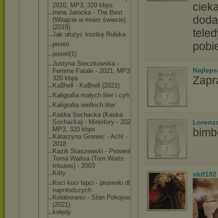
ciek
2010, MP3, 320 kbps
Irena Jarocka - The Best
doda
(Witajcie w moim świecie)
(2019)
tele
Jak ułożyc kostkę Rubika
pobi
jesień
jesień(1)
Justyna Steczkowska -
Najlep
Femme Fatale - 2021, MP3,
Zapr
320 kbps
Ka$hell - Ka$hell (2021)
Kaligrafia małych liter i cyfr
Kaligrafia wielkich liter
Kaśka Sochacka (Kaska
Lorenz
Sochacka) - Ministory - 2021,
MP3, 320 kbps
bimb
Katarzyna Groniec - Ach! -
2018
Kazik Staszewski - Piosenki
Toma Waitsa (Tom Waits
tributes) - 2003
Kitty
skif102
Koci koci łapci - piosenki dla
najmłodszych
Kolaboranci - Stan Pokojowy
(2021)
kolędy