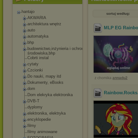
hantajo
sortuj według:
AKWARIA
architektura wnętrz
MLP EG Rainbow
auto
automatyka
bhp
budownictwo,inżyn
ieria i ochrona
środowiska,bhp
Cobrti instal
cytaty
oglądaj online
Czcionki
Do nauki, mapy itd
z chomika
annadu2
Dokumenty, eBooks
dom
Rainbow.Rocks.
Dom elekryka elektronika
DVB-T
dyplomy
elektronika, elektryka
encyklopedie
filmy
filmy animowane
FOTOGRAFIA