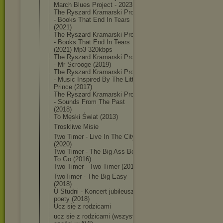
March Blues Project - 2023
The Ryszard Kramarski Project
- Books That End In Tears
(2021)
The Ryszard Kramarski Project
- Books That End In Tears
(2021) Mp3 320kbps
The Ryszard Kramarski Project
- Mr Scrooge (2019)
The Ryszard Kramarski Project
- Music Inspired By The Little
Prince (2017)
The Ryszard Kramarski Project
- Sounds From The Past
(2018)
To Męski Świat (2013)
Troskliwe Misie
Two Timer - Live In The City
(2020)
Two Timer - The Big Ass Beer
To Go (2016)
Two Timer - Two Timer (2014)
TwoTimer - The Big Easy
(2018)
U Studni - Koncert jubileusz
poety (2018)
Ucz się z rodzicami
ucz sie z rodzicami (wszystkie