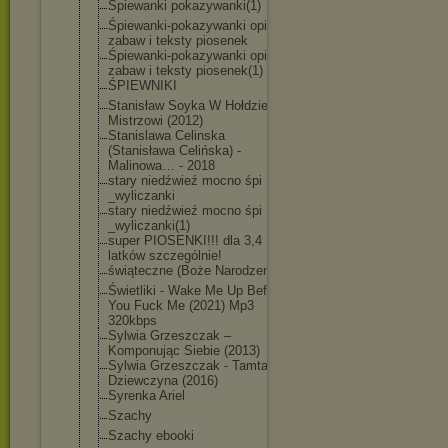
Śpiewanki pokazywanki(1)
Śpiewanki-poka
zywanki opisy
zabaw i teksty piosenek
Śpiewanki-poka
zywanki opisy
zabaw i teksty piosenek(1)
ŚPIEWNIKI
Stanisław Soyka W Hołdzie
Mistrzowi (2012)
Stanislawa Celinska
(Stanisława Celińska) -
Malinowa… - 2018
stary niedźwieź mocno śpi
_wyliczanki
stary niedźwieź mocno śpi
_wyliczanki(1)
super PIOSENKI!!! dla 3,4
latków szczególnie!
świąteczne (Boże Narodzenie)
Świetliki - Wake Me Up Before
You Fuck Me (2021) Mp3
320kbps
Sylwia Grzeszczak –
Komponując Siebie (2013)
Sylwia Grzeszczak - Tamta
Dziewczyna (2016)
Syrenka Ariel
Szachy
Szachy ebooki