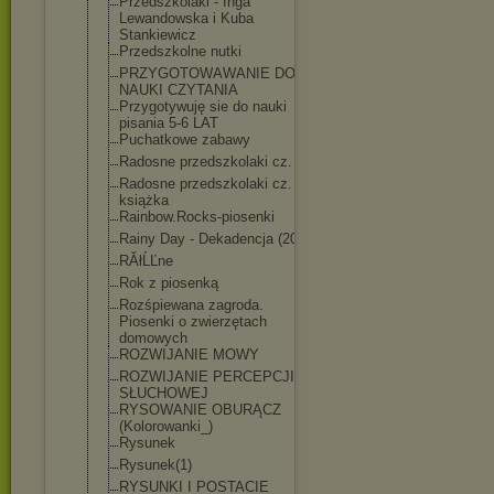
Przedszkolaki - Inga
Lewandowska i Kuba
Stankiewicz
Przedszkolne nutki
PRZYGOTOWAWANI
E DO
NAUKI CZYTANIA
Przygotywuję sie do nauki
pisania 5-6 LAT
Puchatkowe zabawy
Radosne przedszkolaki cz. 2
Radosne przedszkolaki cz. 2 -
książka
Rainbow.Rocks-
piosenki
Rainy Day - Dekadencja (2021)
RĂłĹĽne
Rok z piosenką
Rozśpiewana zagroda.
Piosenki o zwierzętach
domowych
ROZWIJANIE MOWY
ROZWIJANIE PERCEPCJI
SŁUCHOWEJ
RYSOWANIE OBURĄCZ
(Kolorowanki_)
Rysunek
Rysunek(1)
RYSUNKI I POSTACIE