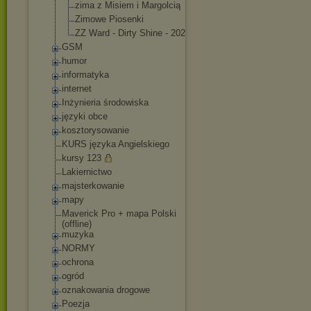
zima z Misiem i Margolcią
Zimowe Piosenki
ZZ Ward - Dirty Shine - 2023
GSM
humor
informatyka
internet
Inżynieria środowiska
języki obce
kosztorysowanie
KURS języka Angielskiego
kursy 123
Lakiernictwo
majsterkowanie
mapy
Maverick Pro + mapa Polski
(offline)
muzyka
NORMY
ochrona
ogród
oznakowania drogowe
Poezja