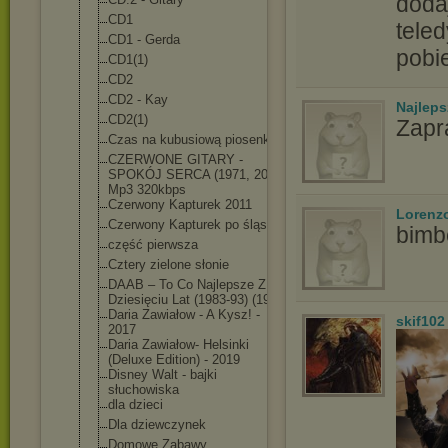
doda
CD1
tele
CD1 - Gerda
pobi
CD1(1)
CD2
CD2 - Kay
Najlep
CD2(1)
Zapr
Czas na kubusiową piosenkę
CZERWONE GITARY -
SPOKÓJ SERCA (1971, 2021)
Mp3 320kbps
Czerwony Kapturek 2011
Lorenz
Czerwony Kapturek po śląsku
bimb
część pierwsza
Cztery zielone słonie
DAAB – To Co Najlepsze Z
Dziesięciu Lat (1983-93) (1993)
Daria Zawiałow - A Kysz! -
skif102
2017
Daria Zawiałow- Helsinki
(Deluxe Edition) - 2019
Disney Walt - bajki
słuchowiska
dla dzieci
Dla dziewczynek
Domowe Zabawy