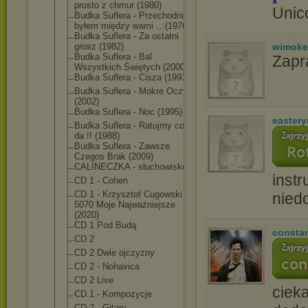
prosto z chmur (1980)
Unic
Budka Suflera - Przechodniem
byłem między wami …(1976)
Budka Suflera - Za ostatni
wimoke
grosz (1982)
Budka Suflera - Bal
Zapr
Wszystkich Świętych (2000)
Budka Suflera - Cisza (1993)
Budka Suflera - Mokre Oczy
(2002)
Budka Suflera - Noc (1995)
easter
Budka Suflera - Ratujmy co się
da !! (1988)
Budka Suflera - Zawsze
Czegos Brak (2009)
CALINECZKA - słuchowisko
instr
CD 1 - Cohen
CD 1 - Krzysztof Cugowski -
nied
5070 Moje Najważniejsze
(2020)
CD 1 Pod Budą
consta
CD 2
CD 2 Dwie ojczyzny
CD 2 - Nohavica
CD 2 Live
ciek
CD.1 - Kompozycje
CD.2 - Gitary