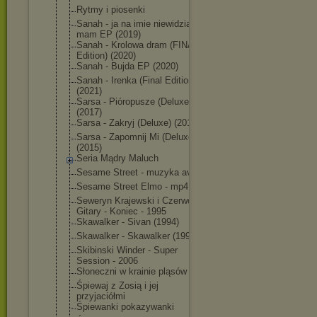
Rytmy i piosenki
Sanah - ja na imie niewidzialna
mam EP (2019)
Sanah - Krolowa dram (FINAL
Edition) (2020)
Sanah - Bujda EP (2020)
Sanah - Irenka (Final Edition)
(2021)
Sarsa - Pióropusze (Deluxe)
(2017)
Sarsa - Zakryj (Deluxe) (2019)
Sarsa - Zapomnij Mi (Deluxe)
(2015)
Seria Mądry Maluch
Sesame Street - muzyka avi
Sesame Street Elmo - mp4
Seweryn Krajewski i Czerwone
Gitary - Koniec - 1995
Skawalker - Sivan (1994)
Skawalker - Skawalker (1992)
Skibinski Winder - Super
Session - 2006
Słoneczni w krainie pląsów
Śpiewaj z Zosią i jej
przyjaciółmi
Śpiewanki pokazywanki