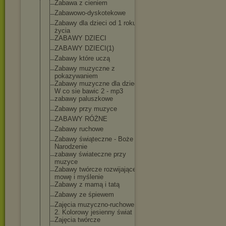
Zabawa z cieniem
Zabawowo-dysko
tekowe
Zabawy dla dzieci od 1 roku
życia
ZABAWY DZIECI
ZABAWY DZIECI(1)
Zabawy które uczą
Zabawy muzyczne z
pokazywaniem
Zabawy muzyczne dla dzieci -
W co sie bawic 2 - mp3
zabawy paluszkowe
Zabawy przy muzyce
ZABAWY RÓŻNE
Zabawy ruchowe
Zabawy świąteczne - Boże
Narodzenie
zabawy świateczne przy
muzyce
Zabawy twórcze rozwijające
mowę i myślenie
Zabawy z mamą i tatą
Zabawy ze śpiewem
Zajęcia muzyczno-rucho
we. Cz
2. Kolorowy jesienny świat
Zajęcia twórcze