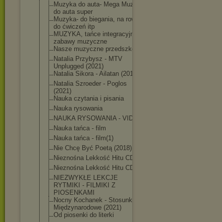
Muzyka do auta- Mega Muza
do auta super
Muzyka- do biegania, na rower,
do ćwiczeń itp
MUZYKA, tańce integracyjne i
zabawy muzyczne
Nasze muzyczne przedszkole
Natalia Przybysz - MTV
Unplugged (2021)
Natalia Sikora - Ailatan (2019)
Natalia Szroeder - Poglos
(2021)
Nauka czytania i pisania
Nauka rysowania
NAUKA RYSOWANIA - VIDEO
Nauka tańca - film
Nauka tańca - film(1)
Nie Chcę Być Poetą (2018)
Nieznośna Lekkość Hitu CD1
Nieznośna Lekkość Hitu CD2
NIEZWYKŁE LEKCJE
RYTMIKI - FILMIKI Z
PIOSENKAMI
Nocny Kochanek - Stosunki
Międzynarodowe (2021)
Od piosenki do literki