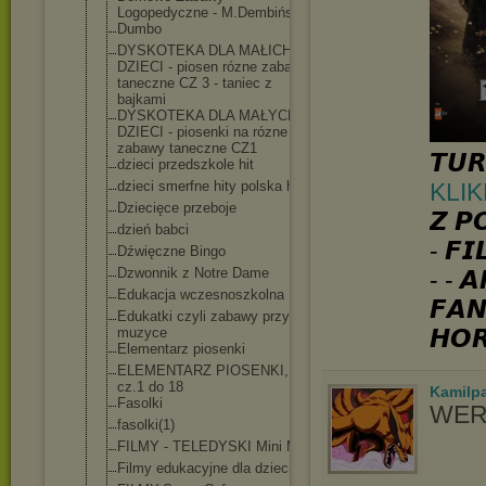
Logopedyczne - M.Dembińska
Dumbo
DYSKOTEKA DLA MAŁICH
DZIECI - piosen rózne zabawy
taneczne CZ 3 - taniec z
bajkami
DYSKOTEKA DLA MAŁYCH
DZIECI - piosenki na rózne
zabawy taneczne CZ1
𝙏𝙐𝙍
dzieci przedszkole hit
KLIK
dzieci smerfne hity polska hit
Dziecięce przeboje
𝙕 𝙋
dzień babci
- 𝙁𝙄
Dźwięczne Bingo
Dzwonnik z Notre Dame
- - 𝘼
Edukacja wczesnoszkolna
𝙁𝘼𝙉
Edukatki czyli zabawy przy
𝙃𝙊
muzyce
Elementarz piosenki
ELEMENTARZ PIOSENKI,
cz.1 do 18
Kamilp
Fasolki
WER
fasolki(1)
FILMY - TELEDYSKI Mini Mini
Filmy edukacyjne dla dzieci