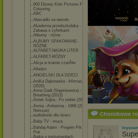
900 Disney Kids Pictures For
Colouring
ABC
Abecadło na wesoło
Akademia przedszkolaka -
Zabawa z cyferkami
Albumy - różne
ALBUMY SPAKOWANE-
RÓŻNE
ALFABET,NAUKA LITER
ALFABET-RÓŻNY
Alicja w krainie czarĂłw
Alladyn
ANGIELSKI DLA DZIECI
AniKa Dąbrowska - Afirmacja
(2020)
Anna Gadt (Stępniewska) -
Breathing (2013)
Antek Sojka - Po niebie (2018)
Armia - Antiarmia - 1988 (2009,
Reissue)
Chomikowe r
audiobooki dla dzieci
Baby TV - muza
Bahdaj Adam - Pingwin Pik
loyaxa
Pok
Supe
Bajka o instrumentach