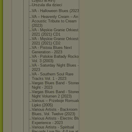
części w AVI)
Urszula dla dzieci
VA - Halloween Blues (2023)
VA – Heavenly Cream – An
Acoustic Tribute to Cream
(2023)
VA - Męskie Granie Orkiestra
2021 (2021) CD1
VA - Męskie Granie Orkiestra
2021 (2021) CD2
VA - Pistoia Blues Next
Generation - 2023
VA - Polskie Ballady Rockowe
Vol. 3 (2003)
VA - Saturday Night Blues -
2023
VA - Southern Soul Rare
Tracks Vol. 1 - 2023
Vargas Blues Band - Stoner
Night - 2023
Vargas Blues Band - Stoner
Night Volumen 2 (2023)
Various – Przeboje Romualda
Lipko (2005)
Various Artists - Backroom
Blues, Vol. Twelve (2023)
Various Artists - Electric Blues
Experience - 2023
Various Artists - Spiritual
Records Live No. 4 (Live at