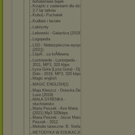
bohaterowie bajek
Książki z zadaniami dla dzieci
2-7 lat latków
KubuĹ› Puchatek
Kudłate i łaciate
Labirynty
Lebowski - Galactica (2019)
Logopedia
LSD - Niebezpieczna wyspa
(2021)
ĹšpiÄ…ca krĂłlewna
Luxtorpeda - Luxtorpeda -
2011, MP3, 320 kbps
Łysa Góra (Lysa Gora) - Oj
Dolo - 2019, MP3, 320 kbps
Magic english
MAGIC ENGLISH(1)
Maja Kleszcz - Osiecka De
Luxe (2019)
MAŁA SYRENKA -
słuchowisko
Maria Peszek - Ave Maria
(2021) Mp3 320kbps
Maria Peszek - Jezus Maria
Peszek - 2012
Melodie taneczne- B. Stefan
METODYKA W EDUKACJI