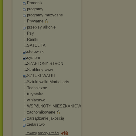
Poradniki
programy
programy muzyczne
Prywatne
przepisy alkohle
Psy
Ramki
SATELITA
sterowniki
system
SZABLONY STRON
Szablony www
SZTUKI WALKI
Sztuki walki Martial arts
Techniczne
turystyka
winiarstwo
WSPóLNOTY MIESZKANIOWE
zachomikowane
zarządzanie jakością
zielarstwo
Pokazuj foldery i treści