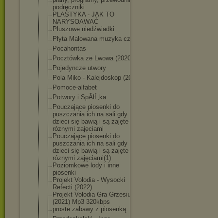
podręczniki
PLASTYKA - JAK TO
NARYSOAWAĆ
Pluszowe niedźwiadki
Płyta Malowana muzyka cz 1
Pocahontas
Pocztówka ze Lwowa (2020)
Pojedyncze utwory
Pola Miko - Kalejdoskop (2021)
Pomoce-alfabet
Potwory i SpĂłĹ‚ka
Pouczające piosenki do
puszczania ich na sali gdy
dzieci się bawią i są zajęte
róznymi zajęciami
Pouczające piosenki do
puszczania ich na sali gdy
dzieci się bawią i są zajęte
róznymi zajęciami(1)
Poziomkowe lody i inne
piosenki
Projekt Volodia - Wysocki
Refecti (2022)
Projekt Volodia Gra Grzesiuka
(2021) Mp3 320kbps
proste zabawy z piosenką