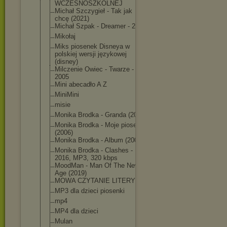
WCZESNOSZKOLNE
J
Michał Szczygieł - Tak jak
chcę (2021)
Michał Szpak - Dreamer - 2018
Mikołaj
Miks piosenek Disneya w
polskiej wersji językowej
(disney)
Milczenie Owiec - Twarze -
2005
Mini abecadło A Z
MiniMini
misie
Monika Brodka - Granda (2010)
Monika Brodka - Moje piosenki
(2006)
Monika Brodka - Album (2004)
Monika Brodka - Clashes -
2016, MP3, 320 kbps
MoodMan - Man Of The New
Age (2019)
MOWA CZYTANIE LITERY
MP3 dla dzieci piosenki
mp4
MP4 dla dzieci
Mulan