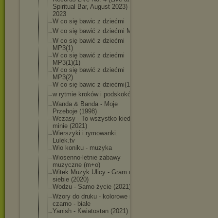
Spiritual Bar, August 2023) -
2023
W co się bawic z dziećmi
W co się bawić z dziećmi MP3
W co się bawić z dziećmi
MP3(1)
W co się bawić z dziećmi
MP3(1)(1)
W co się bawić z dziećmi
MP3(2)
W co się bawic z dziećmi(1)
w rytmie kroków i podskoków
Wanda & Banda - Moje
Przeboje (1998)
Wczasy - To wszystko kiedyś
minie (2021)
Wierszyki i rymowanki.
Lulek.tv
Wio koniku - muzyka
Wiosenno-letni
e zabawy
muzyczne (m+o)
Witek Muzyk Ulicy - Gram dla
siebie (2020)
Wodzu - Samo życie (2021)
Wzory do druku - kolorowe i
czarno - białe
Yanish - Kwiatostan (2021)