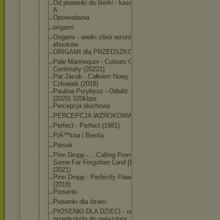
Od piosenki do literki - kaseta
A
Opowiadania
origami
Origami - wielki zbiór wzorów i
ebooków
ORIGAMI dla PRZEDSZKOLA
Pale Mannequin - Colours Of
Continuity (20221)
Pat Jacob - Całkiem Nowy
Człowiek (2019)
Paulina Przybysz - Odwilż
(2020) 320kbps
Percepcja słuchowa
PERCEPCJA WZROKOWA
Perfect - Perfect (1981)
PiÄ™kna i Bestia
Piesek
Pinn Dropp - ...Calling From
Some Far Forgotten Land [EP]
(2021)
Pinn Dropp - Perfectly Flawed
(2018)
Piosenki
Piosenki dla dzieci
PIOSENKI DLA DZIECI - od
przedszkola do gwiazdora