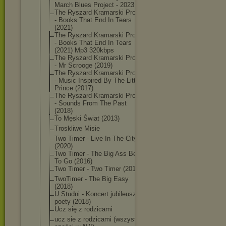
March Blues Project - 2023
The Ryszard Kramarski Project
- Books That End In Tears
(2021)
The Ryszard Kramarski Project
- Books That End In Tears
(2021) Mp3 320kbps
The Ryszard Kramarski Project
- Mr Scrooge (2019)
The Ryszard Kramarski Project
- Music Inspired By The Little
Prince (2017)
The Ryszard Kramarski Project
- Sounds From The Past
(2018)
To Męski Świat (2013)
Troskliwe Misie
Two Timer - Live In The City
(2020)
Two Timer - The Big Ass Beer
To Go (2016)
Two Timer - Two Timer (2014)
TwoTimer - The Big Easy
(2018)
U Studni - Koncert jubileusz
poety (2018)
Ucz się z rodzicami
ucz sie z rodzicami (wszystkie