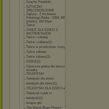
Szachy Poradniki
SZTUCZKI
ZRĘCZNOŚCIOWE
Tajfuny - Z Archiwum
Polskiego Radia - 2008, MP3
(tracks), 320 kbps
Tańce
TANCE DLA DZIECI Z
INSTRUKTAŻEM
Tańce i zabawy
Tańce i zabawy(1)
Tańce w przedszkolu -muzyka
Tańce zabawy
Tańce zabawy(1)
TAŃCE(1)
Taneczna gratka dla wnuczka i
dziadka
TELEDYSKI
Teledyski dla dzieci
teledyski dla dzieci(1)
TELEDYSKI DLA DZIECI-avi
Teledyski Lulek.tv
teledyski(1)
terapia ręki
The March Blues Project - The