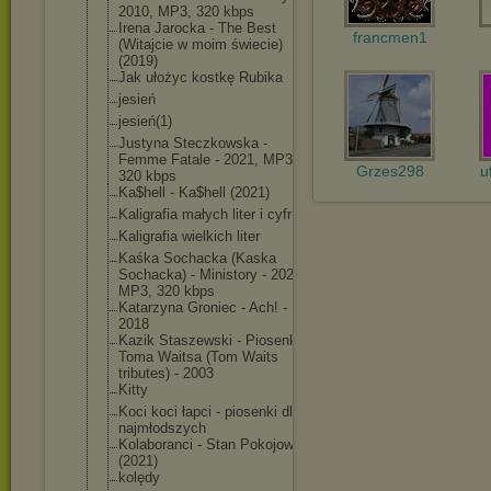
2010, MP3, 320 kbps
Irena Jarocka - The Best
francmen1
(Witajcie w moim świecie)
(2019)
Jak ułożyc kostkę Rubika
jesień
jesień(1)
Justyna Steczkowska -
Femme Fatale - 2021, MP3,
Grzes298
u
320 kbps
Ka$hell - Ka$hell (2021)
Kaligrafia małych liter i cyfr
Kaligrafia wielkich liter
Kaśka Sochacka (Kaska
Sochacka) - Ministory - 2021,
MP3, 320 kbps
Katarzyna Groniec - Ach! -
2018
Kazik Staszewski - Piosenki
Toma Waitsa (Tom Waits
tributes) - 2003
Kitty
Koci koci łapci - piosenki dla
najmłodszych
Kolaboranci - Stan Pokojowy
(2021)
kolędy