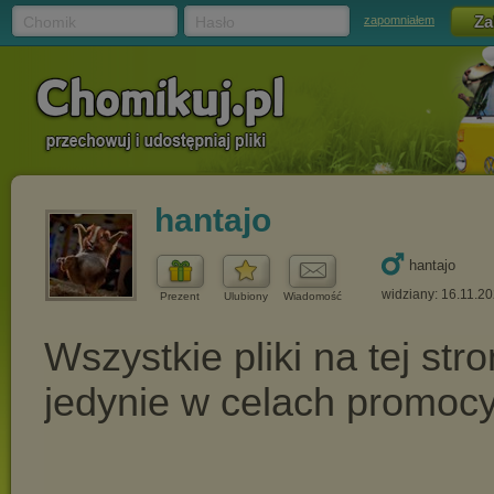
Chomik
Hasło
zapomniałem
hantajo
hantajo
widziany: 16.11.2
Prezent
Ulubiony
Wiadomość