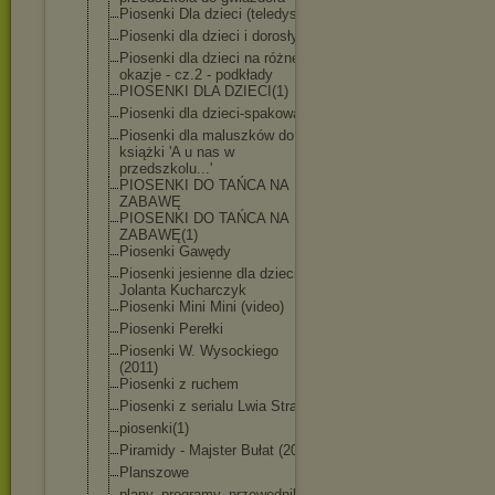
Piosenki Dla dzieci (teledyski)
Piosenki dla dzieci i dorosłych
Piosenki dla dzieci na różne
okazje - cz.2 - podkłady
PIOSENKI DLA DZIECI(1)
Piosenki dla dzieci-spakowa
ne
Piosenki dla maluszków do
książki 'A u nas w
przedszkolu...
'
PIOSENKI DO TAŃCA NA
ZABAWĘ
PIOSENKI DO TAŃCA NA
ZABAWĘ(1)
Piosenki Gawędy
Piosenki jesienne dla dzieci -
Jolanta Kucharczyk
Piosenki Mini Mini (video)
Piosenki Perełki
Piosenki W. Wysockiego
(2011)
Piosenki z ruchem
Piosenki z serialu Lwia Straż
piosenki(1)
Piramidy - Majster Bułat (2020)
Planszowe
plany, programy, przewodniki,