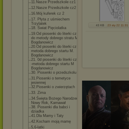
11.Nasze Przedszkole cz1
12.Nasze Przedszkole cz2
16.Mój kuferek cz 2
17. Płyta z uśmiechem
Trzylatek
43 KB
23 sty 22 11:31
18. Świat Pięciolatka
19.Od piosenki do literki cz A -
do metody dobrego stratu M.
Bogdanowicz
20.Od piosenki do literki cz B -
metoda dobrego startu M.
Bogdanowicz
21. 0d piosenki do literki cz. C
-metoda dobrego startu M
Bogdanowicz
30. Piosenki o przedszkolu
31.Piosenki o temetyce
jesiennej
32.Piosenki o zwierzętach
33. Zima
34.Święta Bożego Narodzenia,
Nowy Rok, Karnawał
38. Piosenki dla babci i
dziadka
41.Dla Mamy i Taty
42.Kocham moją mamę
5,6-latki