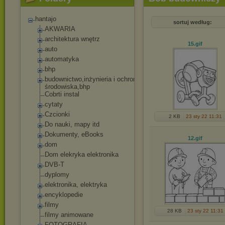
hantajo
sortuj według:
AKWARIA
architektura wnętrz
15
.gif
auto
automatyka
bhp
budownictwo,inżyn
ieria i ochrona
środowiska,bhp
Cobrti instal
cytaty
Czcionki
2 KB
23 sty 22 11:31
Do nauki, mapy itd
Dokumenty, eBooks
12
.gif
dom
Dom elekryka elektronika
DVB-T
dyplomy
elektronika, elektryka
encyklopedie
filmy
28 KB
23 sty 22 11:31
filmy animowane
FOTOGRAFIA