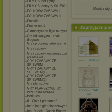
FILMY-Super Cyfry
FILMY-Supercyf
ry.S01E02-07
Musisz się
FOLKOWA ZABAWA I
FOLKOWA ZABAWA II
Franklin
Frozen mp.4
Zaprzyjaźnion
Gimnastyczne figle muzyczne
Gra edukacyjna - znaki
drogowe
Gry i programy edukacyjne
Gry i zabawy
Gry i zabawy matematyczne w
przedszkolu
adamramzes
GRY I ZABAWY ZE
_
ŚPIEWEM
GRY I ZABAWY ZE
ŚPIEWEM(1)
GRY I ZABAWY ZE
ŚPIEWEM(2)
Gry planszowe
GRY PLANSZOWE DO
chomik_zakr
k
WYDRUKOWANIA
os
Herkules
II - Ciało i przestrzeń
Instrukcje gier planszowych
Irek Dudek - Dudek Bluesy -