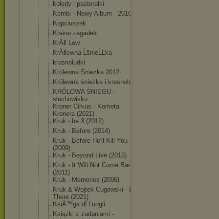
kolędy i pastorałki
Kombi - Nowy Album - 2016
Kopciuszek
Kraina zagadek
KrĂłl Lew
KrĂłlewna ĹšnieĹĽka
krasnoludki
Królewna Śnieżka 2012
Królewna śnieżka i krasnoludki
KRÓLOWA ŚNIEGU -
słuchowisko
Kroner Cirkus - Kometa
Kronera (2021)
Kruk - be 3 (2012)
Kruk - Before (2014)
Kruk - Before He'll Kill You
(2009)
Kruk - Beyond Live (2015)
Kruk - It Will Not Come Back
(2011)
Kruk - Memories (2006)
Kruk & Wojtek Cugowski - Be
There (2021)
KsiÄ™ga dĹĽungli
Książki z zadaniami -