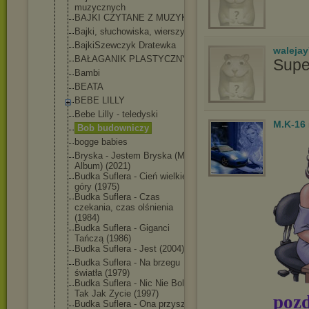
muzycznych
BAJKI CZYTANE Z MUZYKĄ
Bajki, słuchowiska, wierszyki
BajkiSzewczyk Dratewka
waleja
BAŁAGANIK PLASTYCZNY
Supe
Bambi
BEATA
BEBE LILLY
Bebe Lilly - teledyski
M.K-16
Bob budowniczy
bogge babies
Bryska - Jestem Bryska (Mini
Album) (2021)
Budka Suflera - Cień wielkiej
góry (1975)
Budka Suflera - Czas
czekania, czas olśnienia
(1984)
Budka Suflera - Giganci
Tańczą (1986)
Budka Suflera - Jest (2004)
Budka Suflera - Na brzegu
światła (1979)
Budka Suflera - Nic Nie Boli,
Tak Jak Zycie (1997)
pozd
Budka Suflera - Ona przyszła