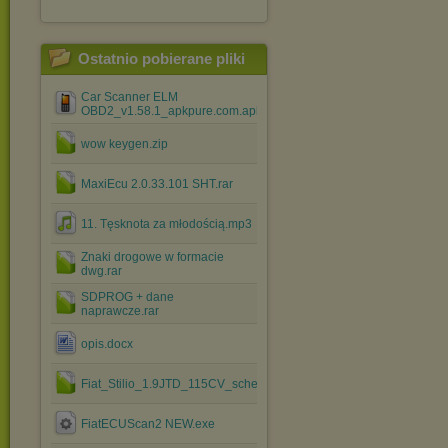
Ostatnio pobierane pliki
Car Scanner ELM
OBD2_v1.58.1_apkpure.com.apk
wow keygen.zip
MaxiEcu 2.0.33.101 SHT.rar
11. Tęsknota za młodością.mp3
Znaki drogowe w formacie
dwg.rar
SDPROG + dane
naprawcze.rar
opis.docx
Fiat_Stilio_1.9JTD_115CV_schematy_elektryczne_ITA.rar
FiatECUScan2 NEW.exe