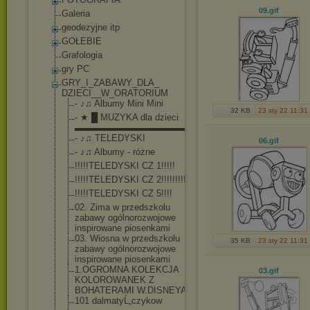
09
.gif
Galeria
geodezyjne itp
GOŁEBIE
Grafologia
gry PC
GRY_I_ZABAWY_DLA_
DZIECI__W_ORATORI
UM
- ♪♫ Albumy Mini Mini
32 KB
23 sty 22 11:31
- ★ █ MUZYKA dla dzieci
▬▬▬▬▬▬▬▬▬▬▬▬▬▬
- ♪♫ TELEDYSKI
06
.gif
- ♪♫ Albumy - różne
!!!!!TELEDYSKI CZ 1!!!!!
!!!!!TELEDYSKI CZ 2!!!!!!!!!!
!!!!!TELEDYSKI CZ 5!!!!
02. Zima w przedszkolu
zabawy ogólnorozwojow
e
inspirowane piosenkami
03. Wiosna w przedszkolu
35 KB
23 sty 22 11:31
zabawy ogólnorozwojow
e
inspirowane piosenkami
1.OGROMNA KOLEKCJA
03
.gif
KOLOROWANEK Z
BOHATERAMI W.DISNEYA!!!
101 dalmatyĹ„czyko
w