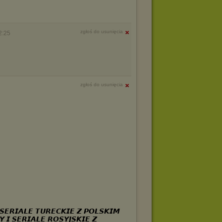
zgłoś do usunięcia
2:25
zgłoś do usunięcia
𝙎𝙀𝙍𝙄𝘼𝙇𝙀 𝙏𝙐𝙍𝙀𝘾𝙆𝙄𝙀 𝙕 𝙋𝙊𝙇𝙎𝙆𝙄𝙈
 𝙄 𝙎𝙀𝙍𝙄𝘼𝙇𝙀 𝙍𝙊𝙎𝙔𝙅𝙎𝙆𝙄𝙀 𝙕