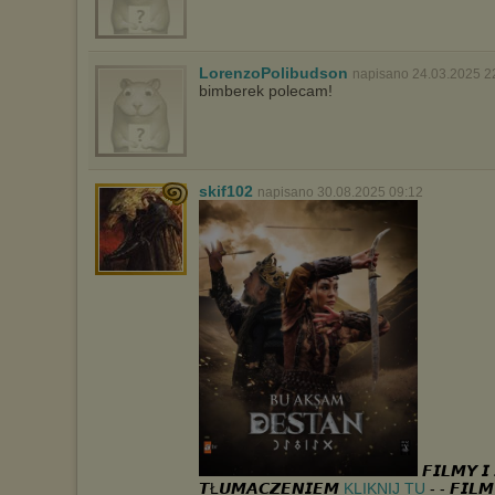
LorenzoPolibudson
napisano 24.03.2025 2
bimberek polecam!
skif102
napisano 30.08.2025 09:12
𝙁𝙄𝙇𝙈𝙔 𝙄 
𝙏Ł𝙐𝙈𝘼𝘾𝙕𝙀𝙉𝙄𝙀𝙈
KLIKNIJ TU
- - 𝙁𝙄𝙇𝙈