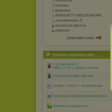
Techniczne
turystyka
winiarstwo
WSPóLNOTY MIESZKANIOWE
zachomikowane
zarządzanie jakością
zielarstwo
Pokazuj foldery i treści
Ostatnio pobierane pliki
Car Scanner ELM
OBD2_v1.58.1_apkpure.com.apk
Carista v8.2.2 MOD GMA.apk
GITARA - CHWYTY - WYWROTA.pdf
Nauka gry na gitarze beznutowo(2).exe
technika gry na gitarze.rar