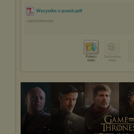
Wszystko o psach
.pdf
zachomikowany
Pobierz
Zachomikuj
folder
folder