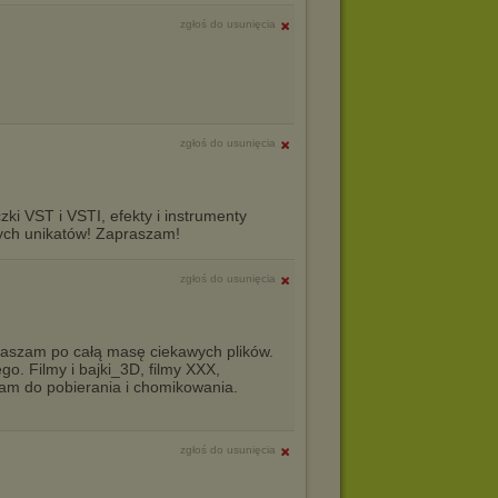
zgłoś do usunięcia
zgłoś do usunięcia
ki VST i VSTI, efekty i instrumenty
pnych unikatów! Zapraszam!
zgłoś do usunięcia
aszam po całą masę ciekawych plików.
o. Filmy i bajki_3D, filmy XXX,
am do pobierania i chomikowania.
zgłoś do usunięcia