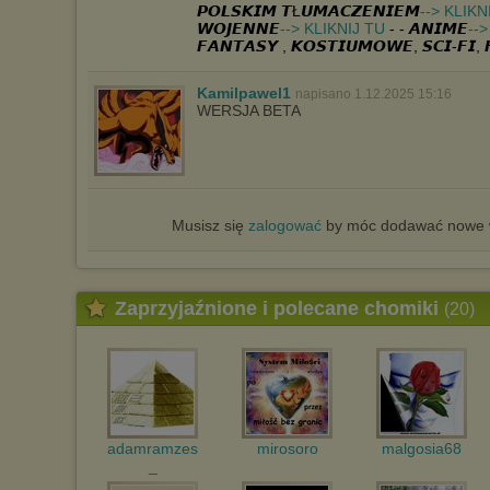
𝙋𝙊𝙇𝙎𝙆𝙄𝙈 𝙏Ł𝙐𝙈𝘼𝘾𝙕𝙀𝙉𝙄𝙀𝙈
--> KLIKN
𝙒𝙊𝙅𝙀𝙉𝙉𝙀
--> KLIKNIJ TU
- - 𝘼𝙉𝙄𝙈𝙀
--
𝙁𝘼𝙉𝙏𝘼𝙎𝙔 , 𝙆𝙊𝙎𝙏𝙄𝙐𝙈𝙊𝙒𝙀, 𝙎𝘾𝙄-𝙁𝙄, 
Kamilpawel1
napisano 1.12.2025 15:16
WERSJA BETA
Musisz się
zalogować
by móc dodawać nowe w
Zaprzyjaźnione i polecane chomiki
(20)
adamramzes
mirosoro
malgosia68
_