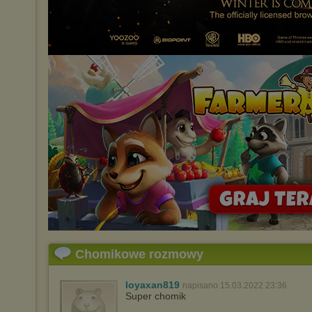
Chomikowe rozmowy
loyaxan819
napisano 15.03.2022 23:36
Super chomik