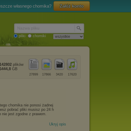
eszcze własnego chomika?
Załóż konto
Nazwa pliku
pliki
chomiki
142802
plików
6444,8
GB
27899
17866
3420
17620
Ukryj opis