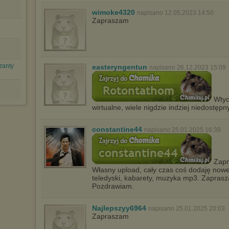
marketingowych).
wimoke4320
napisano 12.05.2023 14:50
Zapraszam
Wyrażenie sprzeciwu spowoduje, że wyświetlana Ci reklama nie
będzie dopasowana do Twoich preferencji, a będzie to reklama
wyświetlona przypadkowo.
Istnieje możliwość zmiany ustawień przeglądarki internetowej w
sposób uniemożliwiający przechowywanie plików cookies na
urządzeniu końcowym. Można również usunąć pliki cookies,
zanty
easteryngentun
napisano 26.12.2023 15:09
dokonując odpowiednich zmian w ustawieniach przeglądarki
internetowej.
Pełną informację na ten temat znajdziesz pod adresem
Wtycz
http://chomikuj.pl/PolitykaPrywatnosci.aspx
.
wirtualne, wiele nigdzie indziej niedostę
constantine44
napisano 25.01.2025 16:39
Zapr
Własny upload, cały czas coś dodaję noweg
teledyski, kabarety, muzyka mp3. Zaprasz
Pozdrawiam.
Najlepszyy6964
napisano 25.01.2025 20:03
Zapraszam