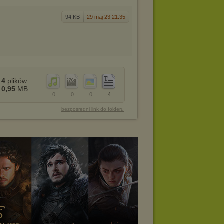
94 KB
29 maj 23 21:35
4
plików
0,95
MB
0
0
0
4
bezpośredni link do folderu