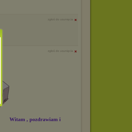
zgłoś do usunięcia
zgłoś do usunięcia
Witam , pozdrawiam i