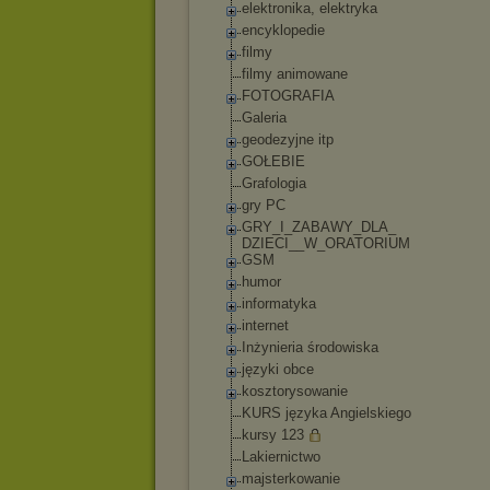
elektronika, elektryka
encyklopedie
filmy
filmy animowane
FOTOGRAFIA
Galeria
geodezyjne itp
GOŁEBIE
Grafologia
gry PC
GRY_I_ZABAWY_DLA_
DZIECI__W_ORATORI
UM
GSM
humor
informatyka
internet
Inżynieria środowiska
języki obce
kosztorysowanie
KURS języka Angielskiego
kursy 123
Lakiernictwo
majsterkowanie