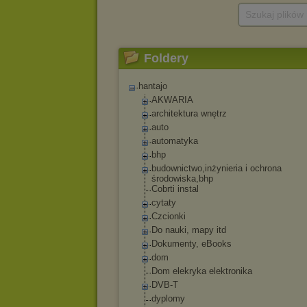
Szukaj plików
Foldery
hantajo
AKWARIA
architektura wnętrz
auto
automatyka
bhp
budownictwo,inżyn
ieria i ochrona
środowiska,bhp
Cobrti instal
cytaty
Czcionki
Do nauki, mapy itd
Dokumenty, eBooks
dom
Dom elekryka elektronika
DVB-T
dyplomy