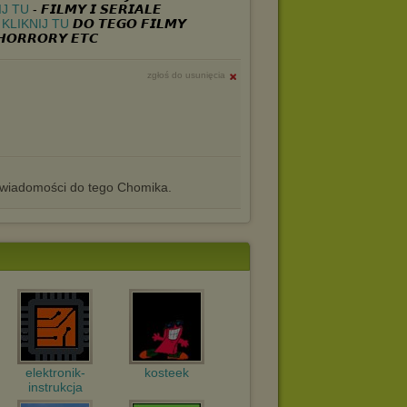
IJ TU
- 𝙁𝙄𝙇𝙈𝙔 𝙄 𝙎𝙀𝙍𝙄𝘼𝙇𝙀
> KLIKNIJ TU
𝘿𝙊 𝙏𝙀𝙂𝙊 𝙁𝙄𝙇𝙈𝙔
𝙃𝙊𝙍𝙍𝙊𝙍𝙔 𝙀𝙏𝘾
zgłoś do usunięcia
iadomości do tego Chomika.
elektronik-
kosteek
instrukcja