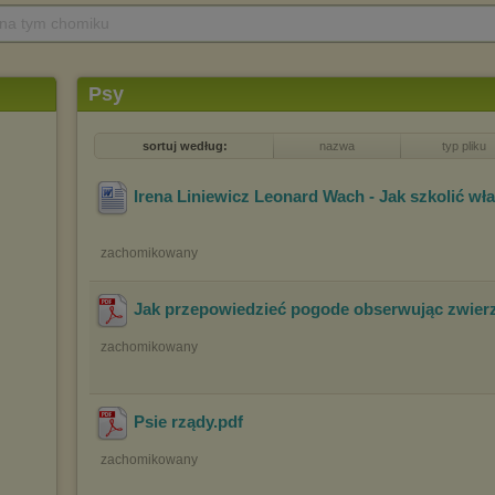
 na tym chomiku
Psy
sortuj według:
nazwa
typ pliku
Irena Liniewicz Leonard Wach - Jak szkolić wł
zachomikowany
Jak przepowiedzieć pogode obserwując zwier
zachomikowany
Psie rządy
.pdf
zachomikowany