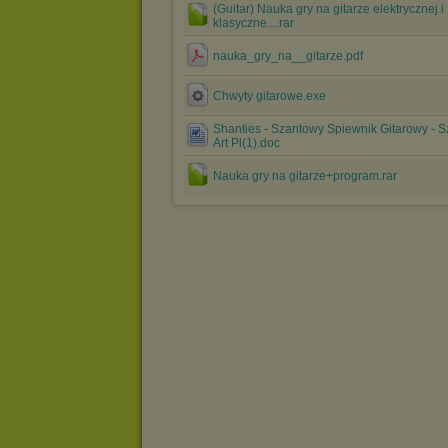
(Guitar) Nauka gry na gitarze elektrycznej i
klasyczne....rar
nauka_gry_na__gitarze.pdf
Chwyty gitarowe.exe
Shanties - Szantowy Spiewnik Gitarowy - S
Art Pl(1).doc
Nauka gry na gitarze+program.rar