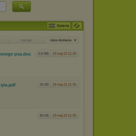
Galeria
rozmiar
data dodania
asneg
o psa
.doc
0,8 MB
29 maj 23 21:35
zęta
.pdf
35 KB
29 maj 23 21:35
80 KB
29 maj 23 21:35