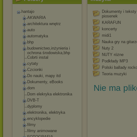
hantajo
Dokumenty i teksty
piosenek
AKWARIA
KARAFUN
architektura wnętrz
koncerty
auto
midi1
automatyka
Nauka gry na gitarz
bhp
budownictwo,inżyn
ieria i
Nuty 2
ochrona środowiska,bhp
NUTY różne
Cobrti instal
Podkłady MP3
cytaty
Polski ballady rock
Czcionki
Teoria muzyki
Do nauki, mapy itd
Dokumenty, eBooks
Nie ma pli
dom
Dom elekryka elektronika
DVB-T
dyplomy
elektronika, elektryka
encyklopedie
filmy
filmy animowane
FOTOGRAFIA