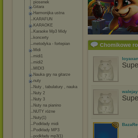
piosenek
Gitara
Harmonijka ustna
KARAFUN
KARAOKE
Karaoke Mp3 Midy
koncerty
metodyka - fortepian
Chomikowe r
Midi
midi1
loyaxa
midi2
Supe
MIDI3
Nauka gry na gitarze
nuty
Nuty , tabulatury , nauka
waleja
Nuty 2
Supe
Nuty 3
Nuty na pianino
NUTY różne
Nuty(1)
Podkłady midi
BazaRe
Podkłady MP3
podkłady mp3(1)