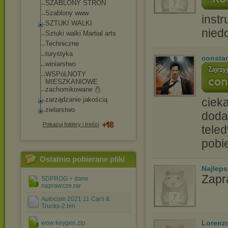
SZABLONY STRON
Szablony www
instr
SZTUKI WALKI
nied
Sztuki walki Martial arts
Techniczne
turystyka
consta
winiarstwo
WSPóLNOTY
MIESZKANIOWE
zachomikowane
ciek
zarządzanie jakością
zielarstwo
doda
Pokazuj foldery i treści
tele
pobi
Ostatnio pobierane pliki
Najlep
Zapr
SDPROG + dane
naprawcze.rar
Autocom 2021.11 Cars &
Trucks-2.bin
Lorenz
wow keygen.zip