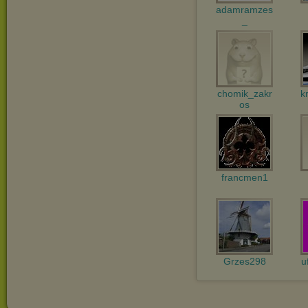
adamramzes
_
chomik_zakr
k
os
francmen1
Grzes298
u