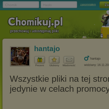
Chomik
Hasło
zapomniałem
hantajo
hantajo
widziany: 16.11.2
Prezent
Ulubiony
Wiadomość