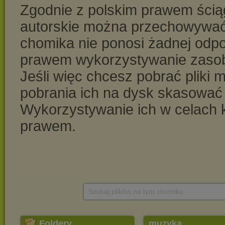
Szukaj plików na tym chomiku
Foldery
muzyka