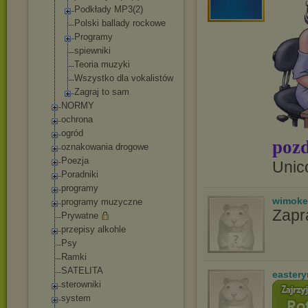
Podkłady MP3(2)
Polski ballady rockowe
Programy
spiewniki
Teoria muzyki
Wszystko dla vokalistów
Zagraj to sam
NORMY
ochrona
ogród
pozd
oznakowania drogowe
Poezja
Unic
Poradniki
programy
wimoke
programy muzyczne
Zapr
Prywatne
przepisy alkohle
Psy
Ramki
SATELITA
easter
sterowniki
system