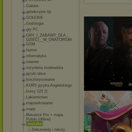
Galeria
geodezyjne itp
GOŁEBIE
Grafologia
gry PC
GRY_I_ZABAWY_DLA_
DZIECI__W_ORATORI
UM
GSM
humor
informatyka
internet
Inżynieria środowiska
języki obce
kosztorysowanie
KURS języka Angielskiego
kursy 123
Lakiernictwo
majsterkowanie
mapy
Maverick Pro + mapa
Polski (offline)
muzyka
Dokumenty i teksty