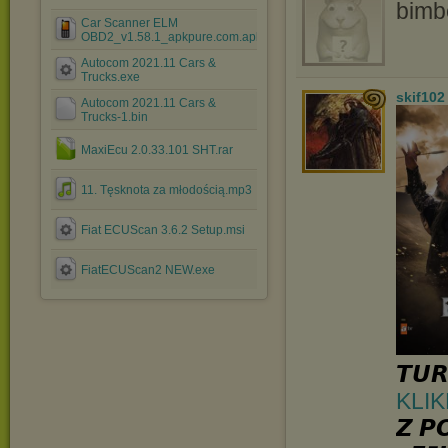
bimb
Car Scanner ELM
OBD2_v1.58.1_apkpure.com.apk
Autocom 2021.11 Cars &
Trucks.exe
skif102
Autocom 2021.11 Cars &
Trucks-1.bin
MaxiEcu 2.0.33.101 SHT.rar
11. Tęsknota za młodością.mp3
Fiat ECUScan 3.6.2 Setup.msi
FiatECUScan2 NEW.exe
𝙏𝙐𝙍
KLIK
𝙕 𝙋