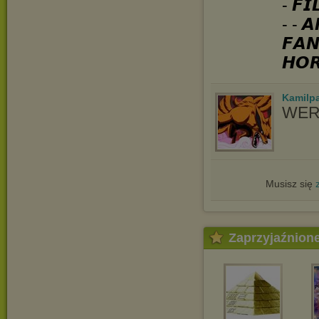
- 𝙁𝙄
- - 𝘼
𝙁𝘼𝙉
𝙃𝙊
Kamilp
WER
Musisz się
Zaprzyjaźnion