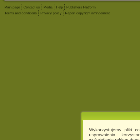
Main page
Contact us
Media
Help
Publishers Platform
Terms and conditions
Privacy policy
Report copyright infringement
Wykorzystujemy pliki c
usprawnienia korzyst
wyświetlenia reklam dop