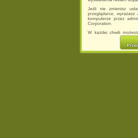
Jeśli nie zmienisz ust
przeglądarce, wyrażasz
komputerze przez admin
Corporation.
W każdej chwili możesz
cookies w swojej przeglą
w naszej Pol
Prze
http://chomikuj.pl/Polity
Jednocześnie informuje
może spowodować ogr
Chomikuj.pl.
W przypadku braku twojej
prosimy o opuszczenie se
Wykorzystanie plików c
(dostosowanie reklam do
działań marketingowych).
Wyrażenie sprzeciwu spo
będzie dopasowana do Tw
wyświetlona przypadkowo
Istnieje możliwość zmian
sposób uniemożliwiając
urządzeniu końcowym. M