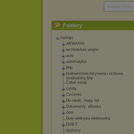
Szukaj plików
Foldery
hantajo
AKWARIA
architektura wnętrz
auto
automatyka
bhp
budownictwo,inżyn
ieria i ochrona
środowiska,bhp
Cobrti instal
cytaty
Czcionki
Do nauki, mapy itd
Dokumenty, eBooks
dom
Dom elekryka elektronika
DVB-T
dyplomy