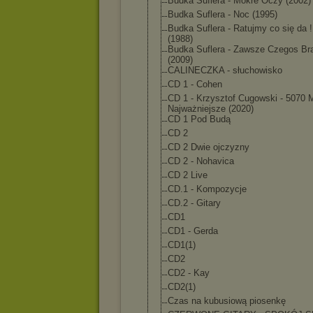
Budka Suflera - Mokre Oczy (2002)
Budka Suflera - Noc (1995)
Budka Suflera - Ratujmy co się da !
(1988)
Budka Suflera - Zawsze Czegos Br
(2009)
CALINECZKA - słuchowisko
CD 1 - Cohen
CD 1 - Krzysztof Cugowski - 5070 
Najważniejsze (2020)
CD 1 Pod Budą
CD 2
CD 2 Dwie ojczyzny
CD 2 - Nohavica
CD 2 Live
CD.1 - Kompozycje
CD.2 - Gitary
CD1
CD1 - Gerda
CD1(1)
CD2
CD2 - Kay
CD2(1)
Czas na kubusiową piosenkę