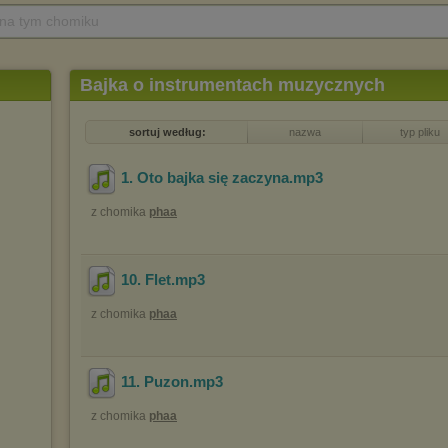
 na tym chomiku
Bajka o instrumentach muzycznych
sortuj według:
nazwa
typ pliku
1. Oto bajka się zaczyna
.mp3
z chomika
phaa
10. Flet
.mp3
z chomika
phaa
11. Puzon
.mp3
z chomika
phaa