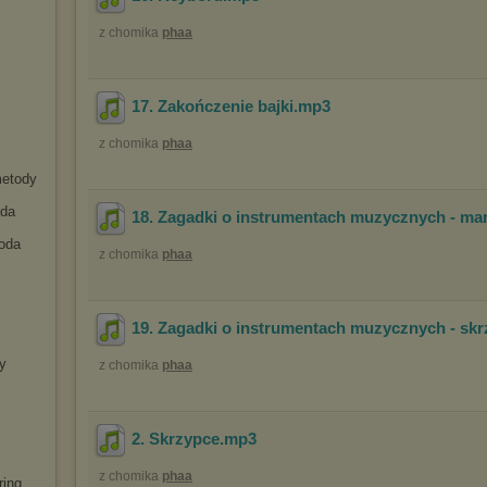
z chomika
phaa
17. Zakończenie bajki
.mp3
z chomika
phaa
metody
oda
18. Zagadki o instrumentach muzycznych - ma
toda
z chomika
phaa
19. Zagadki o instrumentach muzycznych - sk
y
z chomika
phaa
2. Skrzypce
.mp3
z chomika
phaa
ring