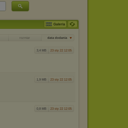
Galeria
rozmiar
data dodania
3,4 MB
23 sty 22 12:05
1,9 MB
23 sty 22 12:05
0,8 MB
23 sty 22 12:05