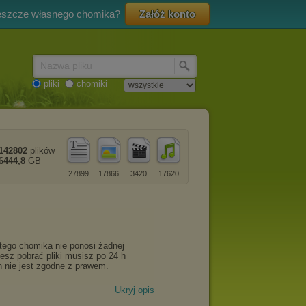
eszcze własnego chomika?
Załóż konto
Nazwa pliku
pliki
chomiki
142802
plików
6444,8
GB
27899
17866
3420
17620
Ukryj opis