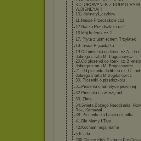
KOLOROWANEK Z BOHATERAMI
W.DISNEYA!!!
101 dalmatyĹ„czyko
w
11.Nasze Przedszkole cz1
12.Nasze Przedszkole cz2
16.Mój kuferek cz 2
17. Płyta z uśmiechem Trzylatek
18. Świat Pięciolatka
19.Od piosenki do literki cz A - do 
dobrego stratu M. Bogdanowicz
20.Od piosenki do literki cz B -met
dobrego startu M. Bogdanowicz
21. 0d piosenki do literki cz. C -me
dobrego startu M Bogdanowicz
30. Piosenki o przedszkolu
31.Piosenki o temetyce jesiennej
32.Piosenki o zwierzętach
33. Zima
34.Święta Bożego Narodzenia, Now
Rok, Karnawał
38. Piosenki dla babci i dziadka
41.Dla Mamy i Taty
42.Kocham moją mamę
5,6-latki
900 Disney Kids Pictures For Colou