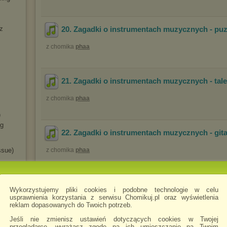
z
20. Zagadki o instrumentach muzycznych - pu
z chomika
phaa
21. Zagadki o instrumentach muzycznych - tal
z chomika
phaa
)
ng
22. Zagadki o instrumentach muzycznych - git
ssue)
z chomika
phaa
23. Zagadki o instrumentach muzycznych - róg
Wykorzystujemy pliki cookies i podobne technologie w celu
ych
usprawnienia korzystania z serwisu Chomikuj.pl oraz wyświetlenia
z chomika
phaa
reklam dopasowanych do Twoich potrzeb.
Jeśli nie zmienisz ustawień dotyczących cookies w Twojej
przeglądarce, wyrażasz zgodę na ich umieszczanie na Twoim