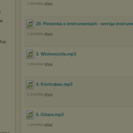
z chomika
phaa
!
ak
29. Piosenka o instrumentach - wersja instrum
z chomika
phaa
Moje
3. Wiolonczela
.mp3
z chomika
phaa
4. Kontrabas
.mp3
z chomika
phaa
5. Gitara
.mp3
z chomika
phaa