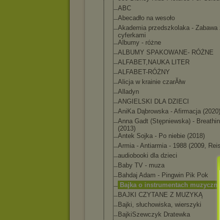
ABC
Abecadło na wesoło
Akademia przedszkolaka - Zabawa 
cyferkami
Albumy - różne
ALBUMY SPAKOWANE- RÓŻNE
ALFABET,NAUKA LITER
ALFABET-RÓŻNY
Alicja w krainie czarĂłw
Alladyn
ANGIELSKI DLA DZIECI
AniKa Dąbrowska - Afirmacja (2020
Anna Gadt (Stępniewska) - Breathi
(2013)
Antek Sojka - Po niebie (2018)
Armia - Antiarmia - 1988 (2009, Rei
audiobooki dla dzieci
Baby TV - muza
Bahdaj Adam - Pingwin Pik Pok
Bajka o instrumentach muzyczn
BAJKI CZYTANE Z MUZYKĄ
Bajki, słuchowiska, wierszyki
BajkiSzewczyk Dratewka