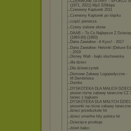
CZERWONE GITARY - SPOKÓJ 
(1971, 2021) Mp3 320kbps
Czerwony Kapturek 2011
Czerwony Kapturek po śląsku
część pierwsza
Cztery zielone słonie
DAAB – To Co Najlepsze Z Dziesięc
(1983-93) (1993)
Daria Zawiałow - A Kysz! - 2017
Daria Zawiałow- Helsinki (Deluxe Ed
- 2019
Disney Walt - bajki słuchowiska
dla dzieci
Dla dziewczynek
Domowe Zabawy Logopedyczne -
M.Dembińska
Dumbo
DYSKOTEKA DLA MAŁICH DZIECI
piosen rózne zabawy taneczne CZ 3
taniec z bajkami
DYSKOTEKA DLA MAŁYCH DZIECI
piosenki na rózne zabawy taneczn
dzieci przedszkole hit
dzieci smerfne hity polska hit
Dziecięce przeboje
dzień babci