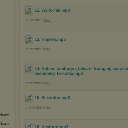
12. Waltornia
.mp3
z chomika
phaa
13. Klarnet
.mp3
z chomika
phaa
14. Bęben, tamburyn, talerze, triangiel, maraka
kastaniety, terkotka
.mp3
z chomika
phaa
15. Saksofon
.mp3
z chomika
phaa
enkami
enkami
16. Keybord
.mp3