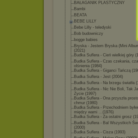
BAŁAGANIK PLASTYCZNY
Bambi
BEATA
BEBE LILLY
Bebe Lilly - teledyski
Bob budowniczy
bogge babies
Bryska - Jestem Bryska (Mini Albu
(2021)
Budka Suflera - Cień wielkiej góry (
Budka Suflera - Czas czekania, cz
olśnienia (1984)
Budka Suflera - Giganci Tańczą (19
Budka Suflera - Jest (2004)
Budka Suflera - Na brzegu światła (
Budka Suflera - Nic Nie Boli, Tak J
Zycie (1997)
Budka Suflera - Ona przyszła prost
chmur (1980)
Budka Suflera - Przechodniem był
między wami …(1976)
Budka Suflera - Za ostatni grosz (1
Budka Suflera - Bal Wszystkich Św
(2000)
Budka Suflera - Cisza (1993)