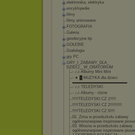
elektronika, elektryka
encyklopedie
filmy
filmy animowane
FOTOGRAFIA
Galeria
geodezyjne itp
GOŁEBIE
Grafologia
gry PC
GRY_I_ZABAWY_DLA_
DZIECI__W_ORATORI
UM
- ♪♫ Albumy Mini Mini
- ★ █ MUZYKA dla dzieci
▬▬▬▬▬▬▬▬▬▬▬▬▬▬
- ♪♫ TELEDYSKI
- ♪♫ Albumy - różne
!!!!!TELEDYSKI CZ 1!!!!!
!!!!!TELEDYSKI CZ 2!!!!!!!!!!
!!!!!TELEDYSKI CZ 5!!!!
02. Zima w przedszkolu zabawy
ogólnorozwojow
e inspirowane pios
03. Wiosna w przedszkolu zabawy
ogólnorozwojow
e inspirowane pios
1.OGROMNA KOLEKCJA