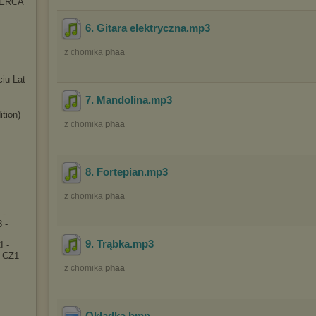
SERCA
6. Gitara elektryczna
.mp3
z chomika
phaa
iu Lat
7. Mandolina
.mp3
ition)
z chomika
phaa
8. Fortepian
.mp3
z chomika
phaa
 -
 -
9. Trąbka
.mp3
 -
e CZ1
z chomika
phaa
Okładka
.bmp