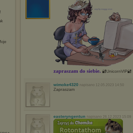
!
ak
Moje
zapraszam do siebie.
🔐UnicornVIP🔐
wimoke4320
napisano 12.05.2023 14:50
Zapraszam
easteryngentun
napisano 26.12.2023 15:09