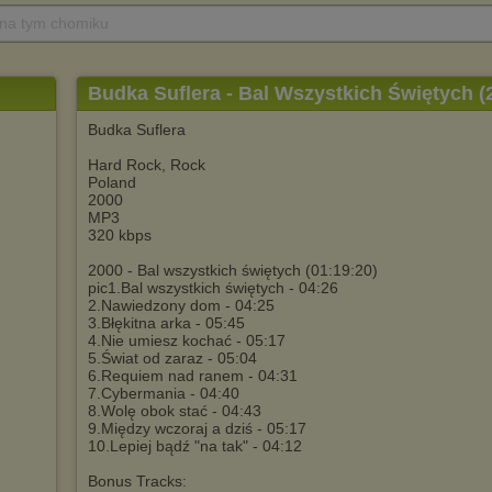
 na tym chomiku
Budka Suflera - Bal Wszystkich Świętych (
Budka Suflera
Hard Rock, Rock
Poland
2000
MP3
320 kbps
2000 - Bal wszystkich świętych (01:19:20)
pic1.Bal wszystkich świętych - 04:26
2.Nawiedzony dom - 04:25
3.Błękitna arka - 05:45
4.Nie umiesz kochać - 05:17
5.Świat od zaraz - 05:04
6.Requiem nad ranem - 04:31
7.Cybermania - 04:40
8.Wolę obok stać - 04:43
9.Między wczoraj a dziś - 05:17
10.Lepiej bądź "na tak" - 04:12
Bonus Tracks: