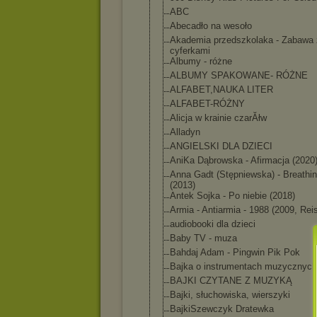
ABC
Abecadło na wesoło
Akademia przedszkolaka - Zabawa 
cyferkami
Albumy - różne
ALBUMY SPAKOWANE- RÓŻNE
ALFABET,NAUKA LITER
ALFABET-RÓŻNY
Alicja w krainie czarĂłw
Alladyn
ANGIELSKI DLA DZIECI
AniKa Dąbrowska - Afirmacja (2020
Anna Gadt (Stępniewska) - Breathi
(2013)
Antek Sojka - Po niebie (2018)
Armia - Antiarmia - 1988 (2009, Rei
audiobooki dla dzieci
Baby TV - muza
Bahdaj Adam - Pingwin Pik Pok
Bajka o instrumentach muzycznych
BAJKI CZYTANE Z MUZYKĄ
Bajki, słuchowiska, wierszyki
BajkiSzewczyk Dratewka