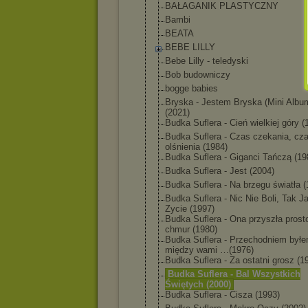
BAŁAGANIK PLASTYCZNY
Bambi
BEATA
BEBE LILLY
Bebe Lilly - teledyski
Bob budowniczy
bogge babies
Bryska - Jestem Bryska (Mini Albu
(2021)
Budka Suflera - Cień wielkiej góry (
Budka Suflera - Czas czekania, cz
olśnienia (1984)
Budka Suflera - Giganci Tańczą (19
Budka Suflera - Jest (2004)
Budka Suflera - Na brzegu światła (
Budka Suflera - Nic Nie Boli, Tak J
Zycie (1997)
Budka Suflera - Ona przyszła prost
chmur (1980)
Budka Suflera - Przechodniem był
między wami …(1976)
Budka Suflera - Za ostatni grosz (1
Budka Suflera - Bal Wszystkich
Świętych (2000)
Budka Suflera - Cisza (1993)