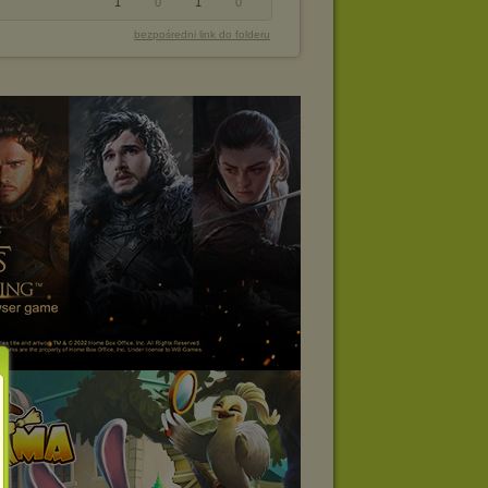
1
0
1
0
bezpośredni link do folderu