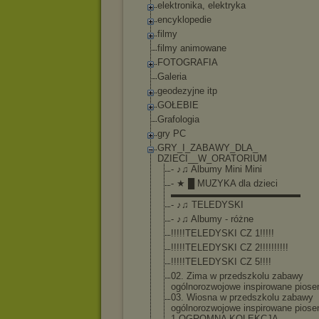
elektronika, elektryka
encyklopedie
filmy
filmy animowane
FOTOGRAFIA
Galeria
geodezyjne itp
GOŁEBIE
Grafologia
gry PC
GRY_I_ZABAWY_DLA_
DZIECI__W_ORATORI
UM
- ♪♫ Albumy Mini Mini
- ★ █ MUZYKA dla dzieci
▬▬▬▬▬▬▬▬▬▬▬▬▬▬
- ♪♫ TELEDYSKI
- ♪♫ Albumy - różne
!!!!!TELEDYSKI CZ 1!!!!!
!!!!!TELEDYSKI CZ 2!!!!!!!!!!
!!!!!TELEDYSKI CZ 5!!!!
02. Zima w przedszkolu zabawy
ogólnorozwojow
e inspirowane pios
03. Wiosna w przedszkolu zabawy
ogólnorozwojow
e inspirowane pios
1.OGROMNA KOLEKCJA