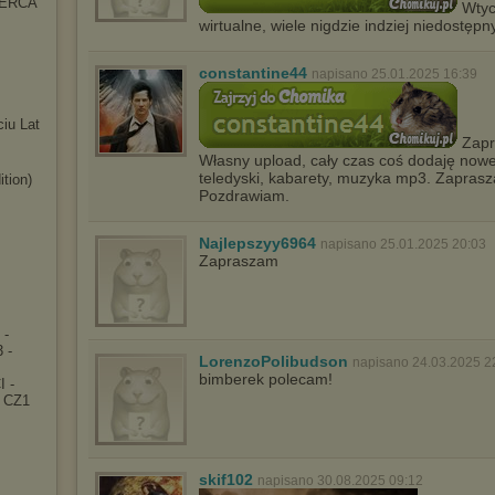
SERCA
Wtycz
wirtualne, wiele nigdzie indziej niedostę
constantine44
napisano 25.01.2025 16:39
iu Lat
Zapr
Własny upload, cały czas coś dodaję noweg
teledyski, kabarety, muzyka mp3. Zaprasz
ition)
Pozdrawiam.
Najlepszyy6964
napisano 25.01.2025 20:03
Zapraszam
 -
 -
LorenzoPolibudson
napisano 24.03.2025 2
bimberek polecam!
 -
e CZ1
skif102
napisano 30.08.2025 09:12