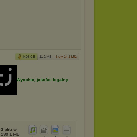
0,98 GB
11,2 MB
5 sty 24 18:52
Wysokiej jakości legalny
3
plików
180,1
MB