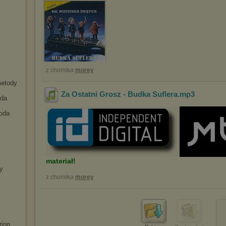
z chomika
morey
metody
Za Ostatni Grosz - Budka Suflera
.mp3
oda
toda
materiał!
y
z chomika
morey
ring