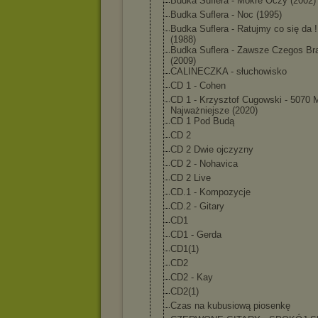
Budka Suflera - Mokre Oczy (2002)
Budka Suflera - Noc (1995)
Budka Suflera - Ratujmy co się da !
(1988)
Budka Suflera - Zawsze Czegos Br
(2009)
CALINECZKA - słuchowisko
CD 1 - Cohen
CD 1 - Krzysztof Cugowski - 5070 
Najważniejsze (2020)
CD 1 Pod Budą
CD 2
CD 2 Dwie ojczyzny
CD 2 - Nohavica
CD 2 Live
CD.1 - Kompozycje
CD.2 - Gitary
CD1
CD1 - Gerda
CD1(1)
CD2
CD2 - Kay
CD2(1)
Czas na kubusiową piosenkę