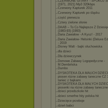
CZERWONE GITARY - SPOKÓJ 
(1971, 2021) Mp3 320kbps
Czerwony Kapturek 2011
Czerwony Kapturek po śląsku
część pierwsza
Cztery zielone słonie
DAAB – To Co Najlepsze Z Dziesięc
(1983-93) (1993)
Daria Zawiałow - A Kysz! - 2017
Daria Zawiałow- Helsinki (Deluxe Ed
- 2019
Disney Walt - bajki słuchowiska
dla dzieci
Dla dziewczynek
Domowe Zabawy Logopedyczne -
M.Dembińska
Dumbo
DYSKOTEKA DLA MAŁICH DZIECI
piosen rózne zabawy taneczne CZ 3
taniec z bajkami
DYSKOTEKA DLA MAŁYCH DZIECI
piosenki na rózne zabawy taneczn
dzieci przedszkole hit
dzieci smerfne hity polska hit
Dziecięce przeboje
dzień babci