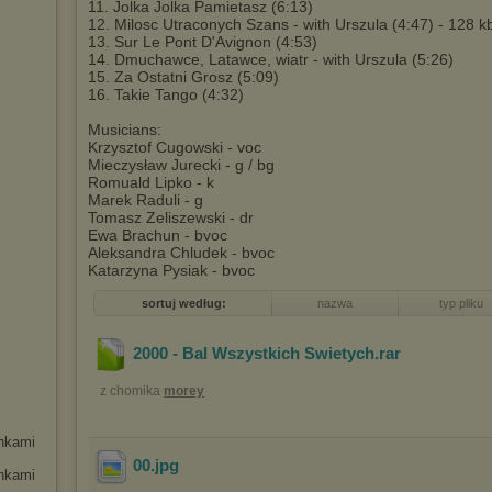
11. Jolka Jolka Pamietasz (6:13)
12. Milosc Utraconych Szans - with Urszula (4:47) - 128 k
13. Sur Le Pont D'Avignon (4:53)
14. Dmuchawce, Latawce, wiatr - with Urszula (5:26)
15. Za Ostatni Grosz (5:09)
16. Takie Tango (4:32)
Musicians:
Krzysztof Cugowski - voc
Mieczysław Jurecki - g / bg
Romuald Lipko - k
Marek Raduli - g
Tomasz Zeliszewski - dr
Ewa Brachun - bvoc
Aleksandra Chludek - bvoc
Katarzyna Pysiak - bvoc
sortuj według:
nazwa
typ pliku
2000 - Bal Wszystkich Swietych
.rar
z chomika
morey
enkami
00
.jpg
enkami