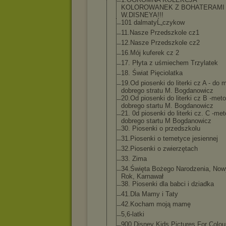
KOLOROWANEK Z BOHATERAMI
W.DISNEYA!!!
101 dalmatyĹ„czyko
w
11.Nasze Przedszkole cz1
12.Nasze Przedszkole cz2
16.Mój kuferek cz 2
17. Płyta z uśmiechem Trzylatek
18. Świat Pięciolatka
19.Od piosenki do literki cz A - do 
dobrego stratu M. Bogdanowicz
20.Od piosenki do literki cz B -met
dobrego startu M. Bogdanowicz
21. 0d piosenki do literki cz. C -me
dobrego startu M Bogdanowicz
30. Piosenki o przedszkolu
31.Piosenki o temetyce jesiennej
32.Piosenki o zwierzętach
33. Zima
34.Święta Bożego Narodzenia, Now
Rok, Karnawał
38. Piosenki dla babci i dziadka
41.Dla Mamy i Taty
42.Kocham moją mamę
5,6-latki
900 Disney Kids Pictures For Colou