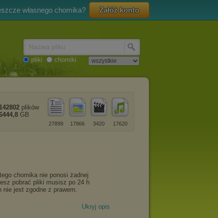
eszcze własnego chomika?
Załóż konto
Nazwa pliku
pliki
chomiki
142802
plików
6444,8
GB
27899
17866
3420
17620
Ukryj opis