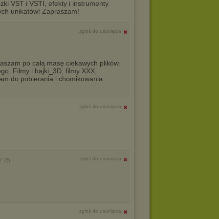
ki VST i VSTI, efekty i instrumenty
pnych unikatów! Zapraszam!
zgłoś do usunięcia
aszam po całą masę ciekawych plików.
o. Filmy i bajki_3D, filmy XXX,
am do pobierania i chomikowania.
zgłoś do usunięcia
zgłoś do usunięcia
2:25
zgłoś do usunięcia