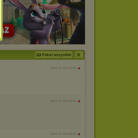
Pokaż wszystkie
zgłoś do usunięcia
zgłoś do usunięcia
zgłoś do usunięcia