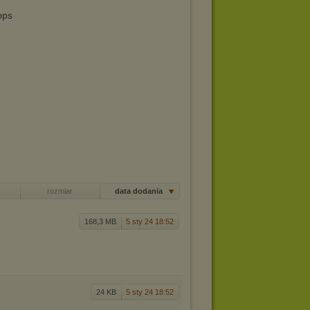
bps
rozmiar
data dodania
168,3 MB
5 sty 24 18:52
24 KB
5 sty 24 18:52