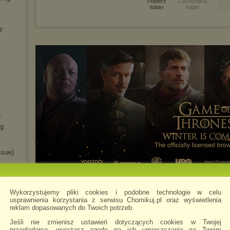
Pobierz
Zachomikuj
folder
folder
z
)
ng
ssue)
Wykorzystujemy pliki cookies i podobne technologie w celu
usprawnienia korzystania z serwisu Chomikuj.pl oraz wyświetlenia
reklam dopasowanych do Twoich potrzeb.
Jeśli nie zmienisz ustawień dotyczących cookies w Twojej
przeglądarce, wyrażasz zgodę na ich umieszczanie na Twoim