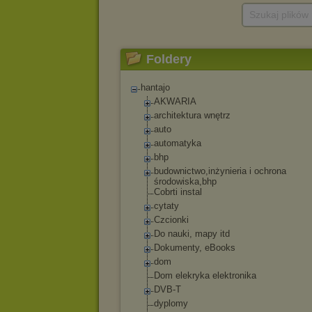
Szukaj plików
Foldery
hantajo
AKWARIA
architektura wnętrz
auto
automatyka
bhp
budownictwo,inżyn
ieria i ochrona
środowiska,bhp
Cobrti instal
cytaty
Czcionki
Do nauki, mapy itd
Dokumenty, eBooks
dom
Dom elekryka elektronika
DVB-T
dyplomy