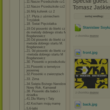
Special guest:
11.Nasze Przedszkole cz1
Tomasz Jaśkiewi
12.Nasze Przedszkole cz2
16.Mój kuferek cz 2
17. Płyta z uśmiechem
sortuj według:
Trzylatek
18. Świat Pięciolatka
Stanislaw Soyka
19.Od piosenki do literki cz A -
do metody dobrego stratu M.
Bogdanowicz
z chomika
morey
20.Od piosenki do literki cz B -
metoda dobrego startu M.
Bogdanowicz
21. 0d piosenki do literki cz. C
front
.jpg
-metoda dobrego startu M
Bogdanowicz
30. Piosenki o przedszkolu
31.Piosenki o temetyce
jesiennej
32.Piosenki o zwierzętach
33. Zima
34.Święta Bożego Narodzenia,
Nowy Rok, Karnawał
38. Piosenki dla babci i
z chomika
morey
dziadka
41.Dla Mamy i Taty
42.Kocham moją mamę
back
.jpg
5,6-latki