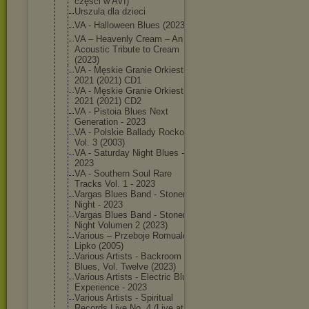
części w AVI)
Urszula dla dzieci
VA - Halloween Blues (2023)
VA – Heavenly Cream – An
Acoustic Tribute to Cream
(2023)
VA - Męskie Granie Orkiestra
2021 (2021) CD1
VA - Męskie Granie Orkiestra
2021 (2021) CD2
VA - Pistoia Blues Next
Generation - 2023
VA - Polskie Ballady Rockowe
Vol. 3 (2003)
VA - Saturday Night Blues -
2023
VA - Southern Soul Rare
Tracks Vol. 1 - 2023
Vargas Blues Band - Stoner
Night - 2023
Vargas Blues Band - Stoner
Night Volumen 2 (2023)
Various – Przeboje Romualda
Lipko (2005)
Various Artists - Backroom
Blues, Vol. Twelve (2023)
Various Artists - Electric Blues
Experience - 2023
Various Artists - Spiritual
Records Live No. 4 (Live at