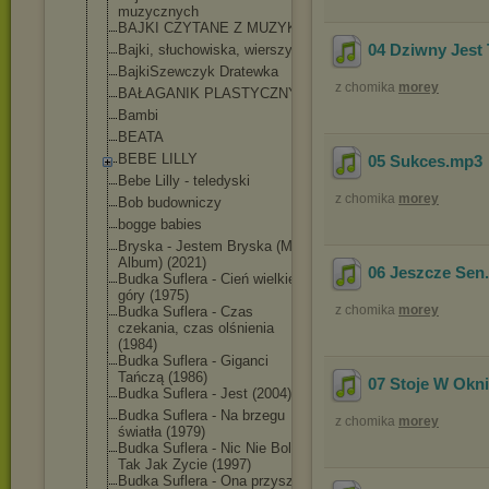
muzycznych
BAJKI CZYTANE Z MUZYKĄ
04 Dziwny Jest 
Bajki, słuchowiska, wierszyki
BajkiSzewczyk Dratewka
z chomika
morey
BAŁAGANIK PLASTYCZNY
Bambi
BEATA
BEBE LILLY
05 Sukces
.mp3
Bebe Lilly - teledyski
z chomika
morey
Bob budowniczy
bogge babies
Bryska - Jestem Bryska (Mini
Album) (2021)
06 Jeszcze Sen
Budka Suflera - Cień wielkiej
góry (1975)
z chomika
morey
Budka Suflera - Czas
czekania, czas olśnienia
(1984)
Budka Suflera - Giganci
Tańczą (1986)
07 Stoje W Okn
Budka Suflera - Jest (2004)
Budka Suflera - Na brzegu
z chomika
morey
światła (1979)
Budka Suflera - Nic Nie Boli,
Tak Jak Zycie (1997)
Budka Suflera - Ona przyszła