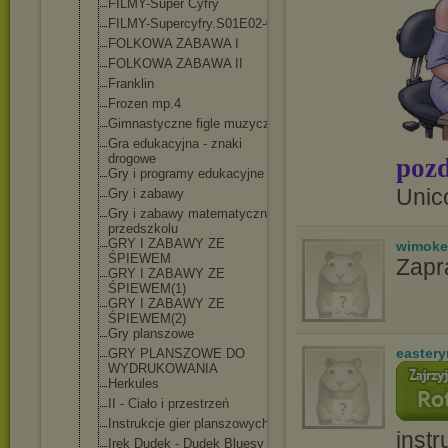
FILMY-Super Cyfry
FILMY-Supercyf
ry.S01E02-07
FOLKOWA ZABAWA I
FOLKOWA ZABAWA II
Franklin
Frozen mp.4
Gimnastyczne figle muzyczne
Gra edukacyjna - znaki
drogowe
pozd
Gry i programy edukacyjne
Unic
Gry i zabawy
Gry i zabawy matematyczne w
przedszkolu
GRY I ZABAWY ZE
wimoke
ŚPIEWEM
Zapr
GRY I ZABAWY ZE
ŚPIEWEM(1)
GRY I ZABAWY ZE
ŚPIEWEM(2)
Gry planszowe
easter
GRY PLANSZOWE DO
WYDRUKOWANIA
Herkules
II - Ciało i przestrzeń
Instrukcje gier planszowych
instr
Irek Dudek - Dudek Bluesy -