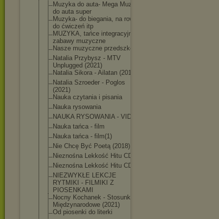
Muzyka do auta- Mega Muza
do auta super
Muzyka- do biegania, na rower,
do ćwiczeń itp
MUZYKA, tańce integracyjne i
zabawy muzyczne
Nasze muzyczne przedszkole
Natalia Przybysz - MTV
Unplugged (2021)
Natalia Sikora - Ailatan (2019)
Natalia Szroeder - Poglos
(2021)
Nauka czytania i pisania
Nauka rysowania
NAUKA RYSOWANIA - VIDEO
Nauka tańca - film
Nauka tańca - film(1)
Nie Chcę Być Poetą (2018)
Nieznośna Lekkość Hitu CD1
Nieznośna Lekkość Hitu CD2
NIEZWYKŁE LEKCJE
RYTMIKI - FILMIKI Z
PIOSENKAMI
Nocny Kochanek - Stosunki
Międzynarodowe (2021)
Od piosenki do literki