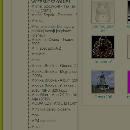
WCZESNOSZKOLNE
J
Michał Szczygieł - Tak jak
chcę (2021)
Michał Szpak - Dreamer - 2018
Mikołaj
chomik_zakr
k
Miks piosenek Disneya w
os
polskiej wersji językowej
(disney)
Milczenie Owiec - Twarze -
2005
Mini abecadło A Z
MiniMini
misie
francmen1
Monika Brodka - Granda (2010)
Monika Brodka - Moje piosenki
(2006)
Monika Brodka - Album (2004)
Monika Brodka - Clashes -
2016, MP3, 320 kbps
MoodMan - Man Of The New
Grzes298
u
Age (2019)
MOWA CZYTANIE LITERY
MP3 dla dzieci piosenki
mp4
MP4 dla dzieci
Mulan