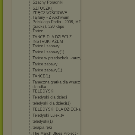
Szachy Poradniki
SZTUCZKI
ZRĘCZNOŚCIOWE
Tajfuny - Z Archiwum
Polskiego Radia - 2008, MP3
(tracks), 320 kbps
Tańce
TANCE DLA DZIECI Z
INSTRUKTAŻEM
Tańce i zabawy
Tańce i zabawy(1)
Tańce w przedszkolu -muzyka
Tańce zabawy
Tańce zabawy(1)
TAŃCE(1)
Taneczna gratka dla wnuczka i
dziadka
TELEDYSKI
Teledyski dla dzieci
teledyski dla dzieci(1)
TELEDYSKI DLA DZIECI-avi
Teledyski Lulek.tv
teledyski(1)
terapia ręki
The March Blues Project - The