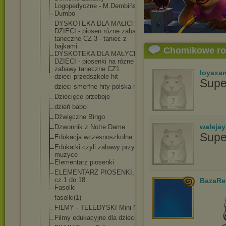
Logopedyczne - M.Dembińska
Dumbo
DYSKOTEKA DLA MAŁICH
DZIECI - piosen rózne zabawy
taneczne CZ 3 - taniec z
bajkami
Chomikowe r
DYSKOTEKA DLA MAŁYCH
DZIECI - piosenki na rózne
zabawy taneczne CZ1
loyaxa
dzieci przedszkole hit
Supe
dzieci smerfne hity polska hit
Dziecięce przeboje
dzień babci
Dźwięczne Bingo
waleja
Dzwonnik z Notre Dame
Supe
Edukacja wczesnoszkolna
Edukatki czyli zabawy przy
muzyce
Elementarz piosenki
ELEMENTARZ PIOSENKI,
cz.1 do 18
BazaRe
Fasolki
fasolki(1)
FILMY - TELEDYSKI Mini Mini
Filmy edukacyjne dla dzieci