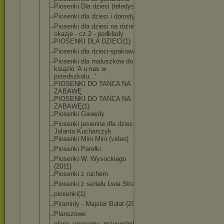
Piosenki Dla dzieci (teledyski)
Piosenki dla dzieci i dorosłych
Piosenki dla dzieci na różne
okazje - cz.2 - podkłady
PIOSENKI DLA DZIECI(1)
Piosenki dla dzieci-spakowa
ne
Piosenki dla maluszków do
książki 'A u nas w
przedszkolu...
'
PIOSENKI DO TAŃCA NA
ZABAWĘ
PIOSENKI DO TAŃCA NA
ZABAWĘ(1)
Piosenki Gawędy
Piosenki jesienne dla dzieci -
Jolanta Kucharczyk
Piosenki Mini Mini (video)
Piosenki Perełki
Piosenki W. Wysockiego
(2011)
Piosenki z ruchem
Piosenki z serialu Lwia Straż
piosenki(1)
Piramidy - Majster Bułat (2020)
Planszowe
plany, programy, przewodniki,