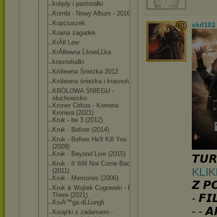
kolędy i pastorałki
Kombi - Nowy Album - 2016
Kopciuszek
skif102
Kraina zagadek
KrĂłl Lew
KrĂłlewna ĹšnieĹĽka
krasnoludki
Królewna Śnieżka 2012
Królewna śnieżka i krasnoludki
KRÓLOWA ŚNIEGU -
słuchowisko
Kroner Cirkus - Kometa
Kronera (2021)
Kruk - be 3 (2012)
Kruk - Before (2014)
Kruk - Before He'll Kill You
(2009)
Kruk - Beyond Live (2015)
𝙏𝙐𝙍
Kruk - It Will Not Come Back
KLIK
(2011)
Kruk - Memories (2006)
𝙕 𝙋
Kruk & Wojtek Cugowski - Be
There (2021)
- 𝙁𝙄
KsiÄ™ga dĹĽungli
- - 𝘼
Książki z zadaniami -