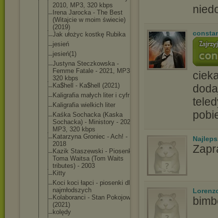
2010, MP3, 320 kbps
nied
Irena Jarocka - The Best
(Witajcie w moim świecie)
(2019)
consta
Jak ułożyc kostkę Rubika
jesień
jesień(1)
Justyna Steczkowska -
Femme Fatale - 2021, MP3,
ciek
320 kbps
Ka$hell - Ka$hell (2021)
doda
Kaligrafia małych liter i cyfr
tele
Kaligrafia wielkich liter
pobi
Kaśka Sochacka (Kaska
Sochacka) - Ministory - 2021,
MP3, 320 kbps
Katarzyna Groniec - Ach! -
Najlep
2018
Zapr
Kazik Staszewski - Piosenki
Toma Waitsa (Tom Waits
tributes) - 2003
Kitty
Koci koci łapci - piosenki dla
najmłodszych
Lorenz
Kolaboranci - Stan Pokojowy
bimb
(2021)
kolędy