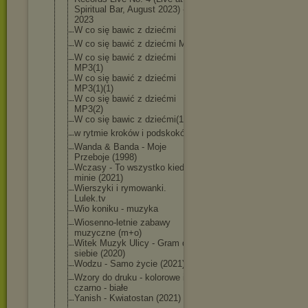
Spiritual Bar, August 2023) -
2023
W co się bawic z dziećmi
W co się bawić z dziećmi MP3
W co się bawić z dziećmi
MP3(1)
W co się bawić z dziećmi
MP3(1)(1)
W co się bawić z dziećmi
MP3(2)
W co się bawic z dziećmi(1)
w rytmie kroków i podskoków
Wanda & Banda - Moje
Przeboje (1998)
Wczasy - To wszystko kiedyś
minie (2021)
Wierszyki i rymowanki.
Lulek.tv
Wio koniku - muzyka
Wiosenno-letni
e zabawy
muzyczne (m+o)
Witek Muzyk Ulicy - Gram dla
siebie (2020)
Wodzu - Samo życie (2021)
Wzory do druku - kolorowe i
czarno - białe
Yanish - Kwiatostan (2021)