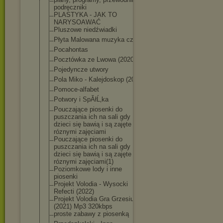
podręczniki
PLASTYKA - JAK TO
NARYSOAWAĆ
Pluszowe niedźwiadki
Płyta Malowana muzyka cz 1
Pocahontas
Pocztówka ze Lwowa (2020)
Pojedyncze utwory
Pola Miko - Kalejdoskop (2021)
Pomoce-alfabet
Potwory i SpĂłĹ‚ka
Pouczające piosenki do
puszczania ich na sali gdy
dzieci się bawią i są zajęte
róznymi zajęciami
Pouczające piosenki do
puszczania ich na sali gdy
dzieci się bawią i są zajęte
róznymi zajęciami(1)
Poziomkowe lody i inne
piosenki
Projekt Volodia - Wysocki
Refecti (2022)
Projekt Volodia Gra Grzesiuka
(2021) Mp3 320kbps
proste zabawy z piosenką