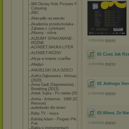
900 Disney Kids Pictures For
Colouring
ABC
Abecadło na wesoło
Akademia przedszkolaka -
Zabawa z cyferkami
Albumy - różne
ALBUMY SPAKOWANE-
z chomika
morey
RÓŻNE
ALFABET,NAUKA LITER
ALFABET-RÓŻNY
01 Czas Jak Rz
Alicja w krainie czarĂłw
z chomika
morey
Alladyn
ANGIELSKI DLA DZIECI
AniKa Dąbrowska - Afirmacja
(2020)
02 Jednego Ser
Anna Gadt (Stępniewska) -
Breathing (2013)
Antek Sojka - Po niebie (2018)
z chomika
morey
Armia - Antiarmia - 1988 (2009,
Reissue)
audiobooki dla dzieci
03 Wiem, Ze Ni
Baby TV - muza
Bahdaj Adam - Pingwin Pik
z chomika
morey
Pok
Bajka o instrumentach