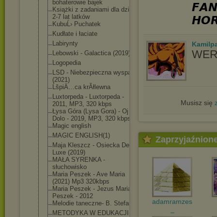
bohaterowie bajek
𝙁𝘼𝙉
Książki z zadaniami dla dzieci
2-7 lat latków
𝙃𝙊
KubuĹ› Puchatek
Kudłate i łaciate
Labirynty
Kamilp
WER
Lebowski - Galactica (2019)
Logopedia
LSD - Niebezpieczna wyspa
(2021)
ĹšpiÄ…ca krĂłlewna
Luxtorpeda - Luxtorpeda -
Musisz się
2011, MP3, 320 kbps
Łysa Góra (Lysa Gora) - Oj
Dolo - 2019, MP3, 320 kbps
Magic english
MAGIC ENGLISH(1)
Zaprzyjaźnion
Maja Kleszcz - Osiecka De
Luxe (2019)
MAŁA SYRENKA -
słuchowisko
Maria Peszek - Ave Maria
(2021) Mp3 320kbps
Maria Peszek - Jezus Maria
Peszek - 2012
adamramzes
Melodie taneczne- B. Stefan
_
METODYKA W EDUKACJI