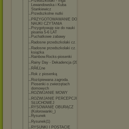
Przedszkolaki - Inga
Lewandowska i Kuba
Stankiewicz
Przedszkolne nutki
PRZYGOTOWAWANI
E DO
NAUKI CZYTANIA
Przygotywuję sie do nauki
pisania 5-6 LAT
Puchatkowe zabawy
Radosne przedszkolaki cz. 2
Radosne przedszkolaki cz. 2 -
książka
Rainbow.Rocks-
piosenki
Rainy Day - Dekadencja (2021)
RĂłĹĽne
Rok z piosenką
Rozśpiewana zagroda.
Piosenki o zwierzętach
domowych
ROZWIJANIE MOWY
ROZWIJANIE PERCEPCJI
SŁUCHOWEJ
RYSOWANIE OBURĄCZ
(Kolorowanki_)
Rysunek
Rysunek(1)
RYSUNKI I POSTACIE