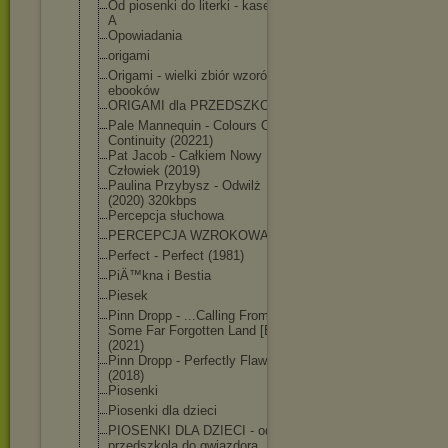
Od piosenki do literki - kaseta
A
Opowiadania
origami
Origami - wielki zbiór wzorów i
ebooków
ORIGAMI dla PRZEDSZKOLA
Pale Mannequin - Colours Of
Continuity (20221)
Pat Jacob - Całkiem Nowy
Człowiek (2019)
Paulina Przybysz - Odwilż
(2020) 320kbps
Percepcja słuchowa
PERCEPCJA WZROKOWA
Perfect - Perfect (1981)
PiÄ™kna i Bestia
Piesek
Pinn Dropp - ...Calling From
Some Far Forgotten Land [EP]
(2021)
Pinn Dropp - Perfectly Flawed
(2018)
Piosenki
Piosenki dla dzieci
PIOSENKI DLA DZIECI - od
przedszkola do gwiazdora