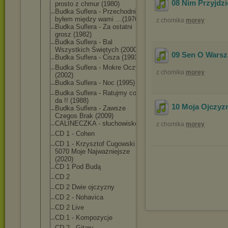
08 Nim Przyjdz
prosto z chmur (1980)
Budka Suflera - Przechodniem
byłem między wami …(1976)
z chomika
morey
Budka Suflera - Za ostatni
grosz (1982)
Budka Suflera - Bal
Wszystkich Świętych (2000)
09 Sen O Warsz
Budka Suflera - Cisza (1993)
Budka Suflera - Mokre Oczy
z chomika
morey
(2002)
Budka Suflera - Noc (1995)
Budka Suflera - Ratujmy co się
da !! (1988)
10 Moja Ojczyz
Budka Suflera - Zawsze
Czegos Brak (2009)
CALINECZKA - słuchowisko
z chomika
morey
CD 1 - Cohen
CD 1 - Krzysztof Cugowski -
5070 Moje Najważniejsze
(2020)
CD 1 Pod Budą
CD 2
CD 2 Dwie ojczyzny
CD 2 - Nohavica
CD 2 Live
CD.1 - Kompozycje
CD.2 - Gitary