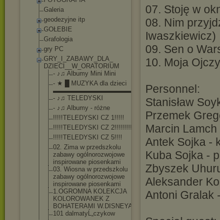
07. Stoję w ok
Galeria
geodezyjne itp
08. Nim przyj
GOŁEBIE
Iwaszkiewicz)
Grafologia
09. Sen o War
gry PC
GRY_I_ZABAWY_DLA_
10. Moja Ojcz
DZIECI__W_ORATORI
UM
- ♪♫ Albumy Mini Mini
- ★ █ MUZYKA dla dzieci
Personnel:
▬▬▬▬▬▬▬▬▬▬▬▬▬▬
- ♪♫ TELEDYSKI
Stanisław Soyk
- ♪♫ Albumy - różne
Przemek Grege -
!!!!!TELEDYSKI CZ 1!!!!!
Marcin Lamch 
!!!!!TELEDYSKI CZ 2!!!!!!!!!!
!!!!!TELEDYSKI CZ 5!!!!
Antek Sojka - 
02. Zima w przedszkolu
Kuba Sojka - p
zabawy ogólnorozwojow
e
inspirowane piosenkami
Zbyszek Uhuru
03. Wiosna w przedszkolu
zabawy ogólnorozwojow
e
Aleksander Kor
inspirowane piosenkami
1.OGROMNA KOLEKCJA
Antoni Gralak 
KOLOROWANEK Z
BOHATERAMI W.DISNEYA!!!
101 dalmatyĹ„czyko
w