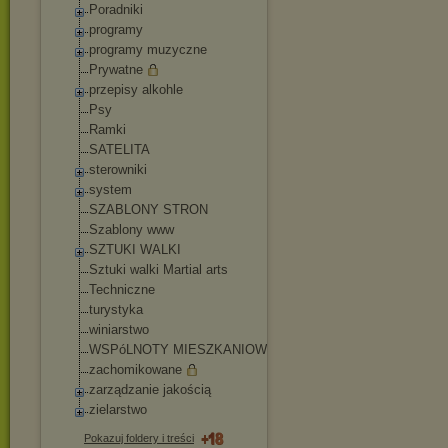
Poradniki
programy
programy muzyczne
Prywatne
przepisy alkohle
Psy
Ramki
SATELITA
sterowniki
system
SZABLONY STRON
Szablony www
SZTUKI WALKI
Sztuki walki Martial arts
Techniczne
turystyka
winiarstwo
WSPóLNOTY MIESZKANIOWE
zachomikowane
zarządzanie jakością
zielarstwo
Pokazuj foldery i treści