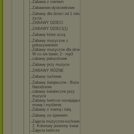
Zabawa z cieniem
Zabawowo-dysko
tekowe
Zabawy dla dzieci od 1 roku
życia
ZABAWY DZIECI
ZABAWY DZIECI(1)
Zabawy które uczą
Zabawy muzyczne z
pokazywaniem
Zabawy muzyczne dla dzieci -
W co sie bawic 2 - mp3
zabawy paluszkowe
Zabawy przy muzyce
ZABAWY RÓŻNE
Zabawy ruchowe
Zabawy świąteczne - Boże
Narodzenie
zabawy świateczne przy
muzyce
Zabawy twórcze rozwijające
mowę i myślenie
Zabawy z mamą i tatą
Zabawy ze śpiewem
Zajęcia muzyczno-rucho
we. Cz
2. Kolorowy jesienny świat
Zajęcia twórcze