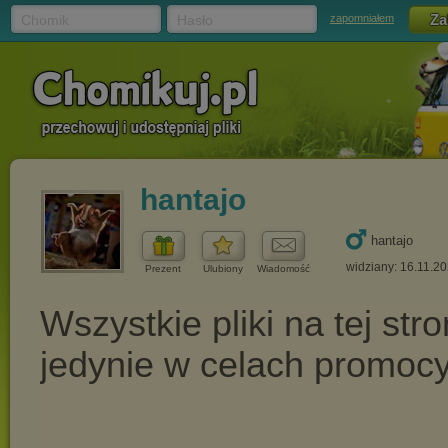
Chomik
Hasło
zapomniałem
hantajo
hantajo
widziany: 16.11.2
Prezent
Ulubiony
Wiadomość