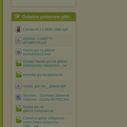
Ostatnio pobierane pliki
Carista v8.2.2 MOD GMA.apk
GITARA - CHWYTY -
WYWROTA.pdf
Nauka gry na gitarze
beznutowo(2).exe
(Guitar) Nauka gry na gitarze
elektrycznej i klasyczne....rar
technika gry na gitarze.rar
nauka_gry_na__gitarze.pdf
Shanties - Szantowy Spiewnik
Gitarowy - Szanty Art Pl(1).doc
Nauka gry na
gitarze+program.rar
Classical guitar-140pieces-
notes-Gitara klasyczna-
140u....rar