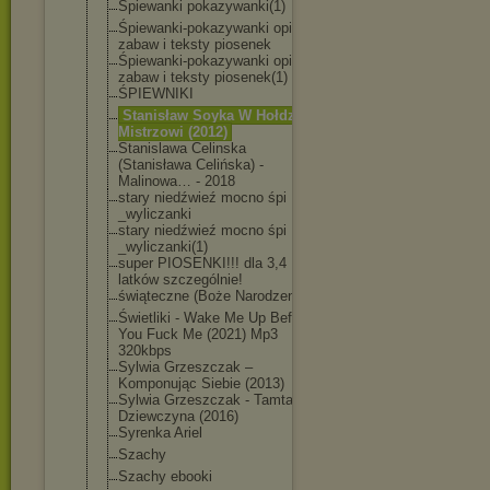
Śpiewanki pokazywanki(1)
Śpiewanki-poka
zywanki opisy
zabaw i teksty piosenek
Śpiewanki-poka
zywanki opisy
zabaw i teksty piosenek(1)
ŚPIEWNIKI
Stanisław Soyka W Hołdzie
Mistrzowi (2012)
Stanislawa Celinska
(Stanisława Celińska) -
Malinowa… - 2018
stary niedźwieź mocno śpi
_wyliczanki
stary niedźwieź mocno śpi
_wyliczanki(1)
super PIOSENKI!!! dla 3,4
latków szczególnie!
świąteczne (Boże Narodzenie)
Świetliki - Wake Me Up Before
You Fuck Me (2021) Mp3
320kbps
Sylwia Grzeszczak –
Komponując Siebie (2013)
Sylwia Grzeszczak - Tamta
Dziewczyna (2016)
Syrenka Ariel
Szachy
Szachy ebooki