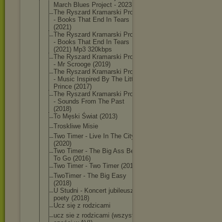
March Blues Project - 2023
The Ryszard Kramarski Project
- Books That End In Tears
(2021)
The Ryszard Kramarski Project
- Books That End In Tears
(2021) Mp3 320kbps
The Ryszard Kramarski Project
- Mr Scrooge (2019)
The Ryszard Kramarski Project
- Music Inspired By The Little
Prince (2017)
The Ryszard Kramarski Project
- Sounds From The Past
(2018)
To Męski Świat (2013)
Troskliwe Misie
Two Timer - Live In The City
(2020)
Two Timer - The Big Ass Beer
To Go (2016)
Two Timer - Two Timer (2014)
TwoTimer - The Big Easy
(2018)
U Studni - Koncert jubileusz
poety (2018)
Ucz się z rodzicami
ucz sie z rodzicami (wszystkie