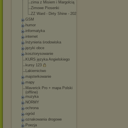
zima z Misiem i Margolcią
Zimowe Piosenki
ZZ Ward - Dirty Shine - 2023
GSM
humor
informatyka
internet
Inżynieria środowiska
języki obce
kosztorysowanie
KURS języka Angielskiego
kursy 123
Lakiernictwo
majsterkowanie
mapy
Maverick Pro + mapa Polski
(offline)
muzyka
NORMY
ochrona
ogród
oznakowania drogowe
Poezja