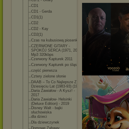
CD1
CD1 - Gerda
CD1(1)
CD2
CD2 - Kay
CD2(1)
Czas na kubusiową piosenkę
CZERWONE GITARY -
SPOKÓJ SERCA (1971, 2021)
Mp3 320kbps
Czerwony Kapturek 2011
Czerwony Kapturek po śląsku
część pierwsza
Cztery zielone słonie
DAAB – To Co Najlepsze Z
Dziesięciu Lat (1983-93) (1993)
Daria Zawiałow - A Kysz! -
2017
Daria Zawiałow- Helsinki
(Deluxe Edition) - 2019
Disney Walt - bajki
słuchowiska
dla dzieci
Dla dziewczynek
Domowe Zabawy