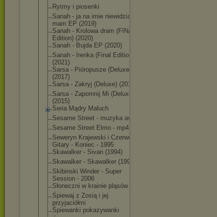
Rytmy i piosenki
Sanah - ja na imie niewidzialna
mam EP (2019)
Sanah - Krolowa dram (FINAL
Edition) (2020)
Sanah - Bujda EP (2020)
Sanah - Irenka (Final Edition)
(2021)
Sarsa - Pióropusze (Deluxe)
(2017)
Sarsa - Zakryj (Deluxe) (2019)
Sarsa - Zapomnij Mi (Deluxe)
(2015)
Seria Mądry Maluch
Sesame Street - muzyka avi
Sesame Street Elmo - mp4
Seweryn Krajewski i Czerwone
Gitary - Koniec - 1995
Skawalker - Sivan (1994)
Skawalker - Skawalker (1992)
Skibinski Winder - Super
Session - 2006
Słoneczni w krainie pląsów
Śpiewaj z Zosią i jej
przyjaciółmi
Śpiewanki pokazywanki