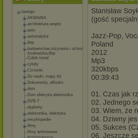
Stanisław Soyk
hantajo
(gość specjaln
AKWARIA
architektura wnętrz
auto
Jazz-Pop, Voc
automatyka
bhp
Poland
budownictwo,inżyn
ieria i ochrona
2012
środowiska,bhp
Cobrti instal
Mp3
cytaty
320kbps
Czcionki
00:39:43
Do nauki, mapy itd
Dokumenty, eBooks
dom
01. Czas jak 
Dom elekryka elektronika
02. Jednego s
DVB-T
dyplomy
03. Wiem, że 
elektronika, elektryka
04. Dziwny jes
encyklopedie
filmy
05. Sukces (C
filmy animowane
06. Jeszcze s
FOTOGRAFIA