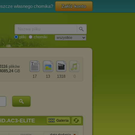
eszcze własnego chomika?
Załóż konto
Nazwa pliku
pliki
chomiki
3116
plików
4085,24
GB
17
13
1318
0
viD.AC3-ELiTE
Galeria
rozmiar
data dodania