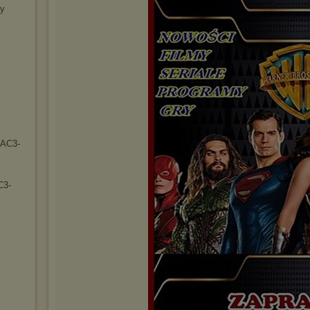
ay
.AC3-
C3-