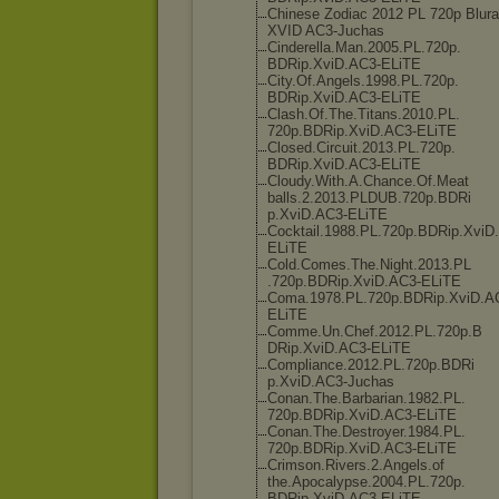
Chinese Zodiac 2012 PL 720p Blur
XVID AC3-Juchas
Cinderella.Man
.2005.PL.720p.
BDRip.XviD.AC3
-ELiTE
City.Of.Angels
.1998.PL.720p.
BDRip.XviD.AC3
-ELiTE
Clash.Of.The.T
itans.2010.PL.
720p.BDRip.Xvi
D.AC3-ELiTE
Closed.Circuit
.2013.PL.720p.
BDRip.XviD.AC3
-ELiTE
Cloudy.With.A.
Chance.Of.Meat
balls.2.2013.P
LDUB.720p.BDRi
p.XviD.AC3-ELi
TE
Cocktail.1988.
PL.720p.BDRip.
XviD
ELiTE
Cold.Comes.The
.Night.2013.PL
.720p.BDRip.Xv
iD.AC3-ELiTE
Coma.1978.PL.7
20p.BDRip.XviD
.A
ELiTE
Comme.Un.Chef.
2012.PL.720p.B
DRip.XviD.AC3-
ELiTE
Compliance.201
2.PL.720p.BDRi
p.XviD.AC3-Juc
has
Conan.The.Barb
arian.1982.PL.
720p.BDRip.Xvi
D.AC3-ELiTE
Conan.The.Dest
royer.1984.PL.
720p.BDRip.Xvi
D.AC3-ELiTE
Crimson.Rivers
.2.Angels.of
the.Apocalypse
.2004.PL.720p.
BDRip.XviD.AC3
-ELiTE