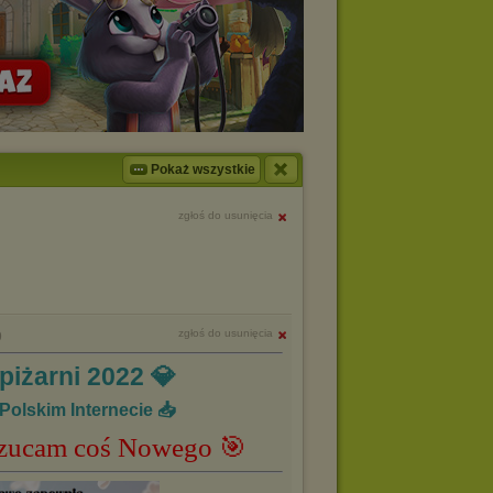
Pokaż wszystkie
zgłoś do usunięcia
zgłoś do usunięcia
9
piżarni 2022 💎
 Polskim Internecie 📥
rzucam coś Nowego 🎯