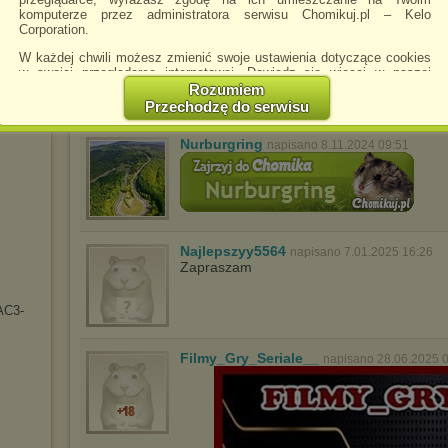
komputerze przez administratora serwisu Chomikuj.pl – Kelo
Corporation.
Strzala-Amora-40
napisano 22.12.2023 08:2
Witam serdecznie zapraszam na seriale i...
W każdej chwili możesz zmienić swoje ustawienia dotyczące cookies
w swojej przeglądarce internetowej. Dowiedz się więcej w naszej
Polityce Prywatności -
http://chomikuj.pl/PolitykaPrywatnosci.aspx
.
Rozumiem
.AC3-
Przechodzę do serwisu
Jednocześnie informujemy że zmiana ustawień przeglądarki może
spowodować ograniczenie korzystania ze strony Chomikuj.pl.
Nurburgring
napisano 8.11.2024 09:51
W przypadku braku twojej zgody na akceptację cookies niestety
prosimy o opuszczenie serwisu chomikuj.pl.
Wykorzystanie plików cookies
przez
Zaufanych Partnerów
(dostosowanie reklam do Twoich potrzeb, analiza skuteczności działań
marketingowych).
Najlepszyy5564
napisano 7.01.2025 16:26
Wyrażenie sprzeciwu spowoduje, że wyświetlana Ci reklama nie
Zapraszam
będzie dopasowana do Twoich preferencji, a będzie to reklama
wyświetlona przypadkowo.
AC3-
Istnieje możliwość zmiany ustawień przeglądarki internetowej w
sposób uniemożliwiający przechowywanie plików cookies na
urządzeniu końcowym. Można również usunąć pliki cookies,
Filmy_Gry_Seriale__
napisano 28.06.2025 
dokonując odpowiednich zmian w ustawieniach przeglądarki
internetowej.
Pełną informację na ten temat znajdziesz pod adresem
http://chomikuj.pl/PolitykaPrywatnosci.aspx
.