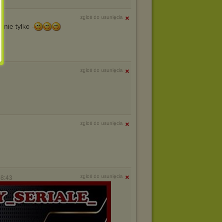
zgłoś do usunięcia
8
 nie tylko -
zgłoś do usunięcia
zgłoś do usunięcia
zgłoś do usunięcia
08:43