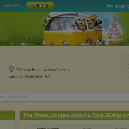
Nie masz j
zapomniałem
Telimena Hasło Nazwa Chomika
widziany: 26.06.2024 19:31
 na tym chomiku
The.Three.Stooges.2012.PL.720p.BDRip.X
sortuj według:
nazwa
typ pliku