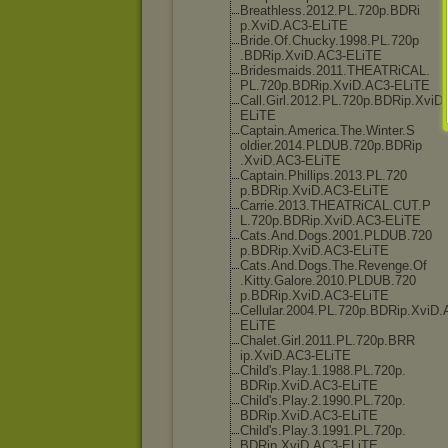
Breathless.201
2.PL.720p.BDRi
p.XviD.AC3-ELi
TE
Bride.Of.Chuck
y.1998.PL.720p
.BDRip.XviD.AC
3-ELiTE
Bridesmaids.20
11.THEATRiCAL.
PL.720p.BDRip.
XviD.AC3-ELiTE
Call.Girl.2012
.PL.720p.BDRip
.XviD
ELiT
E
Captain.Americ
a.The.Winter.S
oldier.2014.PL
DUB.720p.BDRip
.XviD.AC3-ELiT
E
Captain.Philli
ps.2013.PL.720
p.BDRip.XviD.A
C3-ELiTE
Carrie.2013.TH
EATRiCAL.CUT.P
L.720p.BDRip.X
viD.AC3-ELiTE
Cats.And.Dogs.
2001.PLDUB.720
p.BDRip.XviD.A
C3-ELiTE
Cats.And.Dogs.
The.Revenge.Of
.Kitty.Galore.
2010.PLDUB.720
p.BDRip.XviD.A
C3-ELiTE
Cellular.2004.
PL.720p.BDRip.
XviD.
ELiTE
Chalet.Girl.20
11.PL.720p.BRR
ip.XviD.AC3-EL
iTE
Child's.Play.1
.1988.PL.720p.
BDRip.XviD.AC3
-ELiTE
Child's.Play.2
.1990.PL.720p.
BDRip.XviD.AC3
-ELiTE
Child's.Play.3
.1991.PL.720p.
BDRip.XviD.AC3
-ELiTE