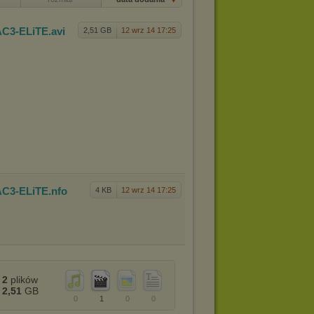
AC3-ELiT
E
.avi
2,51 GB
12 wrz 14 17:25
AC3-ELiT
E
.nfo
4 KB
12 wrz 14 17:25
2
plików
2,51
GB
0
1
0
0