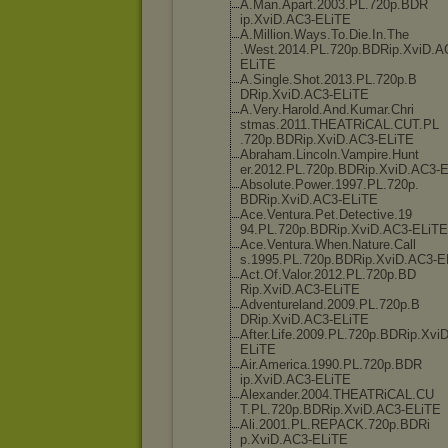
A.Man.Apart.20
03.PL.720p.BDR
ip.XviD.AC3-EL
iTE
A.Million.Ways
.To.Die.In.The
.West.2014.PL.
720p.BDRip.Xvi
D.A
ELiTE
A.Single.Shot.
2013.PL.720p.B
DRip.XviD.AC3-
ELiTE
A.Very.Harold.
And.Kumar.Chri
stmas.2011.THE
ATRiCAL.CUT.PL
.720p.BDRip.Xv
iD.AC3-ELiTE
Abraham.Lincol
n.Vampire.Hunt
er.2012.PL.720
p.BDRip.XviD.A
C3-E
Absolute.Power
.1997.PL.720p.
BDRip.XviD.AC3
-ELiTE
Ace.Ventura.Pe
t.Detective.19
94.PL.720p.BDR
ip.XviD.AC3-EL
iTE
Ace.Ventura.Wh
en.Nature.Call
s.1995.PL.720p
.BDRip.XviD.AC
3-E
Act.Of.Valor.2
012.PL.720p.BD
Rip.XviD.AC3-E
LiTE
Adventureland.
2009.PL.720p.B
DRip.XviD.AC3-
ELiTE
After.Life.200
9.PL.720p.BDRi
p.Xvi
ELi
TE
Air.America.19
90.PL.720p.BDR
ip.XviD.AC3-EL
iTE
Alexander.2004
.THEATRiCAL.CU
T.PL.720p.BDRi
p.XviD.AC3-ELi
TE
Ali.2001.PL.RE
PACK.720p.BDRi
p.XviD.AC3-ELi
TE