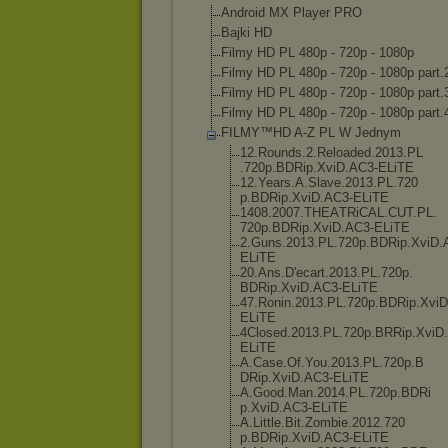
Android MX Player PRO
Bajki HD
Filmy HD PL 480p - 720p - 1080p
Filmy HD PL 480p - 720p - 1080p part.
Filmy HD PL 480p - 720p - 1080p part.
Filmy HD PL 480p - 720p - 1080p part.
FILMY™HD A-Z PL W Jednym
12.Rounds.2.Re
loaded.2013.PL
.720p.BDRip.Xv
iD.AC3-ELiTE
12.Years.A.Sla
ve.2013.PL.720
p.BDRip.XviD.A
C3-ELiTE
1408.2007.THEA
TRiCAL.CUT.PL.
720p.BDRip.Xvi
D.AC3-ELiTE
2.Guns.2013.PL
.720p.BDRip.Xv
iD.
ELiTE
20.Ans.D'ecart
.2013.PL.720p.
BDRip.XviD.AC3
-ELiTE
47.Ronin.2013.
PL.720p.BDRip.
XviD
ELiTE
4Closed.2013.P
L.720p.BRRip.X
viD
ELiTE
A.Case.Of.You.
2013.PL.720p.B
DRip.XviD.AC3-
ELiTE
A.Good.Man.201
4.PL.720p.BDRi
p.XviD.AC3-ELi
TE
A.Little.Bit.Z
ombie.2012.720
p.BDRip.XviD.A
C3-ELiTE