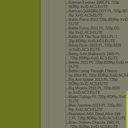
Batman.Forever
.1995.PL.720p.
BDRip.XviD.AC3
-ELiTE
Batman.QUADRiL
OGY.PL.720p.BD
Rip.XviD.AC3-E
LiTE
Battle.Force.2
012.720p.BDRip
.Xvi
ELiT
E
Battle.Force.2
012.PL.720p.BD
Rip.XviD.AC3-E
LiTE
Battle.Of.The.
Year.2013.PL.7
20p.BDRip.XviD
.AC3-ELiTE
Being.Flynn.20
12.PL.720p.BDR
ip.XviD.AC3-EL
iTE
Being.John.Mal
kovich.1999.PL
.720p.BDRip.Xv
iD.AC3-ELiTE
Bernie.2011.PL
.720p.BDRip.Xv
iD.A
ELiTE
Better.Living.
Through.Chemis
try.2014.PL.72
0p.BDRip.XviD.
AC3-
Big.Ass.Spider
.2013.PL.720p.
BDRip.XviD.AC3
-ELiTE
Big.Miracle.20
12.PL.720p.BDR
ip.XviD.AC3-EL
iTE
Blade.Trylogy.
PL.720p.BDRip.
XviD
ELiTE
Blue.Jasmine.2
013.PL.720p.BD
Rip.XviD.AC3-E
LiTE
Braindead.AKA.
Dead.Alive.199
2.PL.720p.BDRi
p.XviD.AC3-ELi
TE
Bram.Stokers.D
racula.1992.PL
.720p.BDRip.Xv
iD.AC3-ELiTE