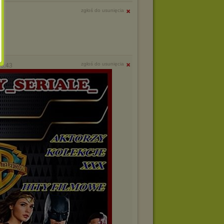
zgłoś do usunięcia
zgłoś do usunięcia
08:43