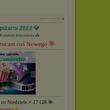
zgłoś do usunięcia
9
piżarni 2022 💎
 Polskim Internecie 📥
rzucam coś Nowego 🎯
️ co Niedziele ⚡️ 17 GB 🎯
ieczorku