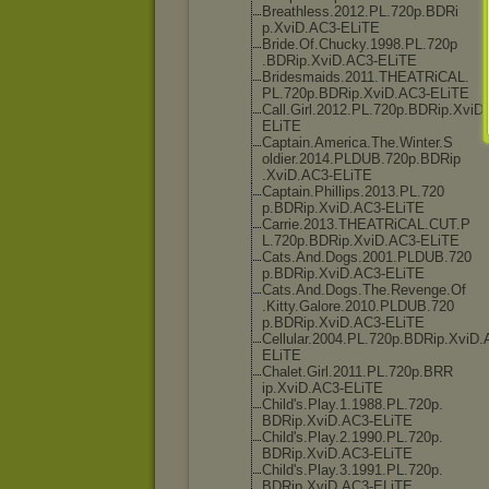
Breathless.201
2.PL.720p.BDRi
p.XviD.AC3-ELi
TE
Bride.Of.Chuck
y.1998.PL.720p
.BDRip.XviD.AC
3-ELiTE
Bridesmaids.20
11.THEATRiCAL.
PL.720p.BDRip.
XviD.AC3-ELiTE
Call.Girl.2012
.PL.720p.BDRip
.XviD
ELiT
E
Captain.Americ
a.The.Winter.S
oldier.2014.PL
DUB.720p.BDRip
.XviD.AC3-ELiT
E
Captain.Philli
ps.2013.PL.720
p.BDRip.XviD.A
C3-ELiTE
Carrie.2013.TH
EATRiCAL.CUT.P
L.720p.BDRip.X
viD.AC3-ELiTE
Cats.And.Dogs.
2001.PLDUB.720
p.BDRip.XviD.A
C3-ELiTE
Cats.And.Dogs.
The.Revenge.Of
.Kitty.Galore.
2010.PLDUB.720
p.BDRip.XviD.A
C3-ELiTE
Cellular.2004.
PL.720p.BDRip.
XviD.
ELiTE
Chalet.Girl.20
11.PL.720p.BRR
ip.XviD.AC3-EL
iTE
Child's.Play.1
.1988.PL.720p.
BDRip.XviD.AC3
-ELiTE
Child's.Play.2
.1990.PL.720p.
BDRip.XviD.AC3
-ELiTE
Child's.Play.3
.1991.PL.720p.
BDRip.XviD.AC3
-ELiTE