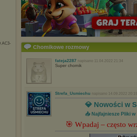
D.AC3-
Chomikowe rozmowy
fateja2287
napisano 11.04.2022 21:34
Super chomik
Strefa_Usmiechu
napisano 14.09.2022 20:1
💎 Nowości w S
📥 Najfajniesze Pliki w
🎯 Wpadaj – często w