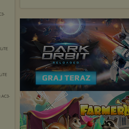
C3-
LiTE
LiTE
D.AC3-