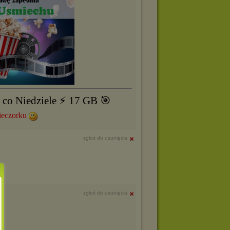
️ co Niedziele ⚡️ 17 GB 🎯
ieczorku
zgłoś do usunięcia
zgłoś do usunięcia