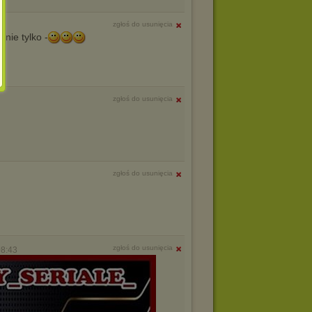
zgłoś do usunięcia
8
 nie tylko -
zgłoś do usunięcia
zgłoś do usunięcia
zgłoś do usunięcia
08:43