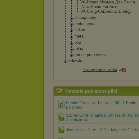
VA-Новая.Му
зыка.Для.Се
кса.
(New.Mu
sic.For.Sex
)
VA-Сhiiig-С
hi.Sexual.E
nergy
discography
erotic.sexual
indian
metal
pop
relax
trance.progres
sive
zdrowie
Pokazuj foldery i treści
Ostatnio pobierane pliki
Breathe Carolina - Blackout (8BarZ Radio
Edit).mp3
Sacred Spirit - Chants & Dances Of The Na
Americans.rar
Jean Michel Jarre - 1981 - Magnetic Fields.