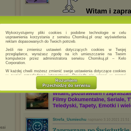
Witam i zapr
en
m19813
napisano 25.08.2020 18:51
Wykorzystujemy pliki cookies i podobne technologie w celu
usprawnienia korzystania z serwisu Chomikuj.pl oraz wyświetlenia
ng
reklam dopasowanych do Twoich potrzeb.
Jeśli nie zmienisz ustawień dotyczących cookies w Twojej
przeglądarce, wyrażasz zgodę na ich umieszczanie na Twoim
Noemi.M
napisano 30.08.2020 23:42
komputerze przez administratora serwisu Chomikuj.pl – Kelo
Corporation.
W każdej chwili możesz zmienić swoje ustawienia dotyczące cookies
w swojej przeglądarce internetowej. Dowiedz się więcej w naszej
Polityce Prywatności -
http://chomikuj.pl/PolitykaPrywatnosci.aspx
.
Rozumiem
Przechodzę do serwisu
Jednocześnie informujemy że zmiana ustawień przeglądarki może
Tiili
napisano 9.10.2020 23:06
s.&
spowodować ograniczenie korzystania ze strony Chomikuj.pl.
Witam, pozdrawiam i zaprasza
Filmy Dokumentalne, Seriale, T
W przypadku braku twojej zgody na akceptację cookies niestety
prosimy o opuszczenie serwisu chomikuj.pl.
Teledyski, Tapety, Emotki i wie
Wykorzystanie plików cookies
przez
Zaufanych Partnerów
(dostosowanie reklam do Twoich potrzeb, analiza skuteczności działań
Strefa_Usmiechu
napisano 3.10.2021 21:51
marketingowych).
ssi
Zapraszam po Świeżutkie 
Wyrażenie sprzeciwu spowoduje, że wyświetlana Ci reklama nie