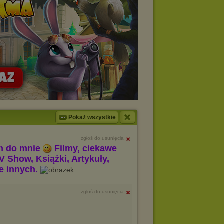
Pokaż wszystkie
zgłoś do usunięcia
m do mnie
Filmy, ciekawe
V Show, Książki, Artykuły,
le innych.
zgłoś do usunięcia