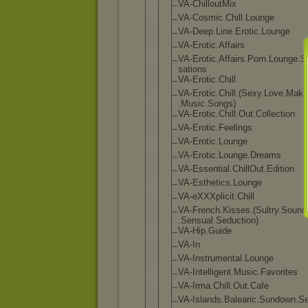
VA-Chillout
Mix
VA-Cosmic.C
hill.Lounge
VA-Deep.Lin
e.Erotic.Lo
unge
VA-Erotic.A
ffairs
VA-Erotic.A
ffairs.Porn
.Lounge.S
sations
VA-Erotic.C
hill
VA-Erotic.C
hill.(Sexy.
Love.Maki
.Music.Song
s)
VA-Erotic.C
hill.Out.Co
llection
VA-Erotic.F
eelings
VA-Erotic.L
ounge
VA-Erotic.L
ounge.Dream
s
VA-Essentia
l.ChillOut.
Edition
VA-Esthetic
s.Lounge
VA-eXXXplic
it.Chill
VA-French.K
isses.(Sult
ry.Sound
.Sensual.Se
duction)
VA-Hip.Guid
e
VA-In
VA-Instrume
ntal.Lounge
VA-Intellig
ent.Music.F
avorites
VA-Irma.Chi
ll.Out.Cafe
VA-Islands.
Balearic.Su
ndown.Se