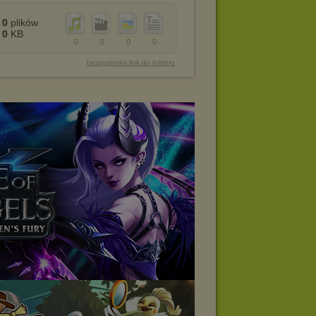
0
plików
0
KB
0
0
0
0
bezpośredni link do folderu