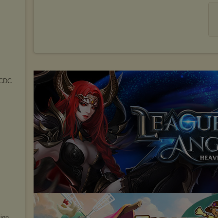
ACDC
tion