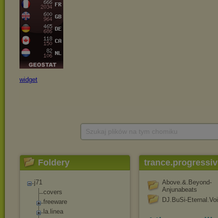
Szukaj plików na tym chomiku
Foldery
trance.progressi
j71
Above.&.Beyond-
Anjunabeats
covers
DJ.BuSi-Eternal.Vo
freeware
la.linea