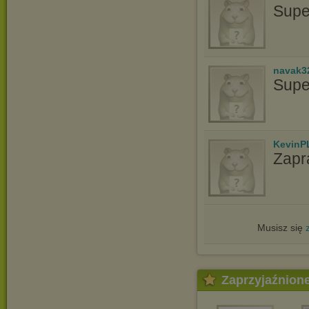
Supe
navak3
Supe
KevinP
Zapr
Musisz się
Zaprzyjaźnion