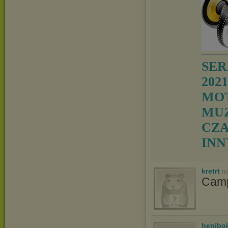
SER
2021
MOT
MUZ
CZA
IN
kretrt
na
Camp
henibo