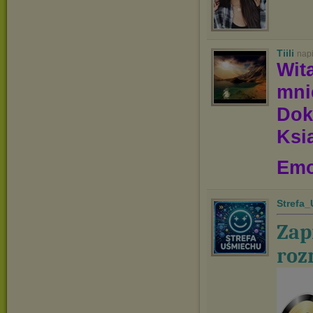
Tiili
nap
Wit
mn
Dok
Ksią
Emo
Strefa
Zap
roz