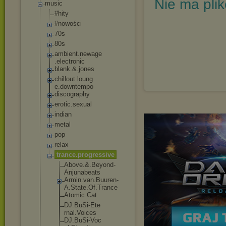
Nie ma pli
music
#hity
#nowości
70s
80s
ambient.newage
.electronic
blank.&.jones
chillout.loung
e.downtempo
discography
erotic.sexual
indian
metal
pop
relax
trance.progres
sive
Above.&.Bey
ond-
Anjunab
eats
Armin.van.B
uuren-
A.Sta
te.Of.Tranc
e
Atomic.Cat
DJ.BuSi-Ete
rnal.Voices
DJ.BuSi-Voc