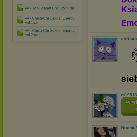
Ksią
VA - York Planet Chill Vol.4.rar
VA - Сhiiig-Сhi Sexual Energy
Emo
Vol.1.rar
VA - Сhiiig-Сhi Sexual Energy
Vol.2.rar
chri-st
sie
m19813
Noemi.