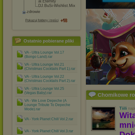
al.Eternity
DJ.BuSi-Wis
hlist.Mix
zdrowie
Pokazuj foldery i treści
Ostatnio pobierane pliki
VA - Ultra Lounge Vol.17
(Bongo Land).rar
VA - Ultra Lounge Vol.21
(Christmas Cocktails Part 1).rar
VA - Ultra Lounge Vol.22
(Christmas Cocktails Part 2).rar
VA - Ultra Lounge Vol.25
(Vegas Baby).rar
Chomikowe r
VA - We Love Depeche (A
Lounge Tribute To Depeche
Tiili
nap
Mode).rar
Wit
VA - York Planet Chill Vol.2.rar
mn
VA - York Planet Chill Vol.3.rar
Dok