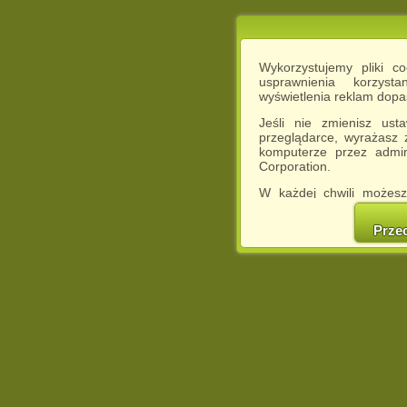
Wykorzystujemy pliki c
usprawnienia korzyst
wyświetlenia reklam dop
Jeśli nie zmienisz ust
przeglądarce, wyrażasz
komputerze przez admin
Corporation.
W każdej chwili możesz
cookies w swojej przeglą
w naszej Pol
Prze
http://chomikuj.pl/Polity
Jednocześnie informuje
może spowodować ogr
Chomikuj.pl.
W przypadku braku twojej
prosimy o opuszczenie se
Wykorzystanie plików c
(dostosowanie reklam do
działań marketingowych).