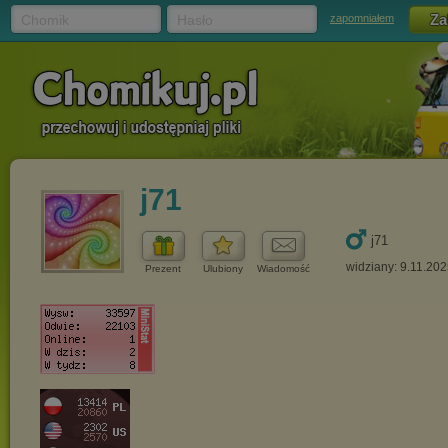
Chomik
Hasło
zapomniałem
j71
j71
widziany: 9.11.20
Prezent
Ulubiony
Wiadomość