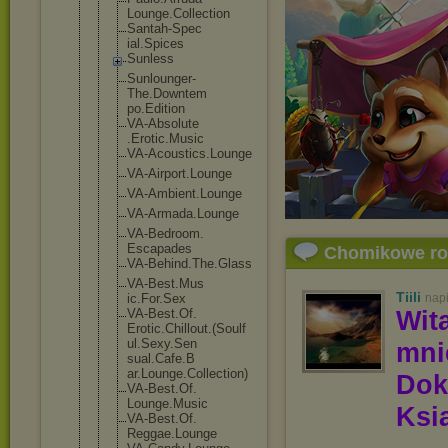
Lounge.Co
llection
Santah-Spec
ial.Spices
Sunless
Sunlounger-
The.Downtem
po.Edition
VA-Absolute
.Erotic.Mus
ic
VA-Acoustic
s.Lounge
VA-Airport.
Lounge
VA-Ambient.
Lounge
VA-Armada.L
ounge
VA-Bedroom.
Escapades
Chomikowe r
VA-Behind.T
he.Glass
VA-Best.Mus
Tiili
ic.For.Sex
nap
Wit
VA-Best.Of.
Erotic.Chil
lout.(Soulf
ul.Sexy.Sen
mn
sual.Cafe.B
ar.Lounge.C
ollection)
Dok
VA-Best.Of.
Lounge.Musi
c
Ksią
VA-Best.Of.
Reggae.Loun
ge