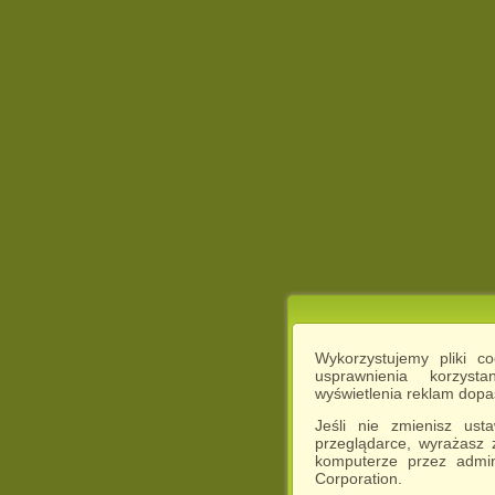
Wykorzystujemy pliki c
usprawnienia korzyst
wyświetlenia reklam dop
Jeśli nie zmienisz ust
przeglądarce, wyrażasz
komputerze przez admin
Corporation.