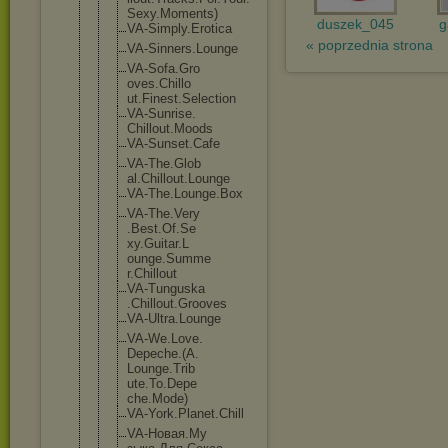
Sexy.Moment
s)
duszek_045
g
VA-Simply.E
rotica
« poprzednia strona
VA-Sinners.
Lounge
VA-Sofa.Gro
oves.Chillo
ut.Finest.S
election
VA-Sunrise.
Chillout.Mo
ods
VA-Sunset.C
afe
VA-The.Glob
al.Chillout
.Lounge
VA-The.Loun
ge.Box
VA-The.Very
.Best.Of.Se
xy.Guitar.L
ounge.Summe
r.Chillout
VA-Tunguska
.Chillout.G
rooves
VA-Ultra.Lo
unge
VA-We.Love.
Depeche.(A.
Lounge.Trib
ute.To.Depe
che.Mode)
VA-York.Pla
net.Chill
VA-Новая.Му