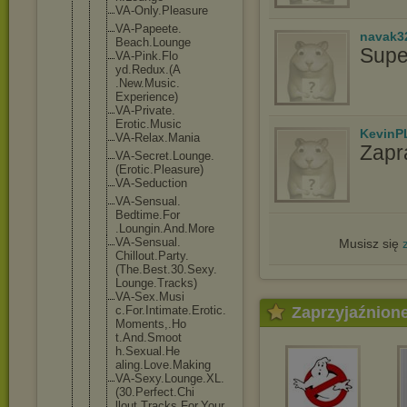
VA-Only.Ple
asure
VA-Papeete.
navak3
Beach.Loung
e
Supe
VA-Pink.Flo
yd.Redux.(A
.New.Music.
Experience)
VA-Private.
Erotic.Musi
c
KevinP
VA-Relax.Ma
nia
Zapr
VA-Secret.L
ounge.
(Erot
ic.Pleasure
)
VA-Seductio
n
VA-Sensual.
Bedtime.For
.Loungin.An
d.More
VA-Sensual.
Musisz się
Chillout.Pa
rty.
(The.Be
st.30.Sexy.
Lounge.Trac
ks)
VA-Sex.Musi
c.For.Intim
ate.Erotic.
Zaprzyjaźnion
Moments,.Ho
t.And.Smoot
h.Sexual.He
aling.Love.
Making
VA-Sexy.Lou
nge.XL.
(30.
Perfect.Chi
llout.Track
s.For.Your.