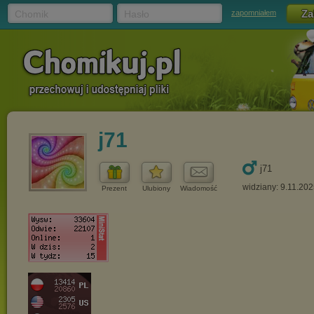
Chomik
Hasło
zapomniałem
j71
j71
widziany: 9.11.20
Prezent
Ulubiony
Wiadomość