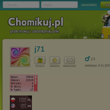
Chomik
Hasło
zapomniałem
j71
j71
widziany: 9.11.20
Prezent
Ulubiony
Wiadomość