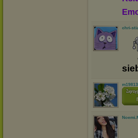
Emo
chri-st
sie
m19813
Noemi.