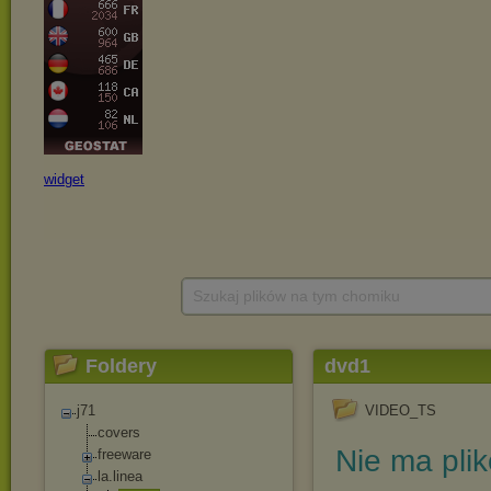
Szukaj plików na tym chomiku
Foldery
dvd1
j71
VIDEO_TS
covers
Nie ma pli
freeware
la.linea