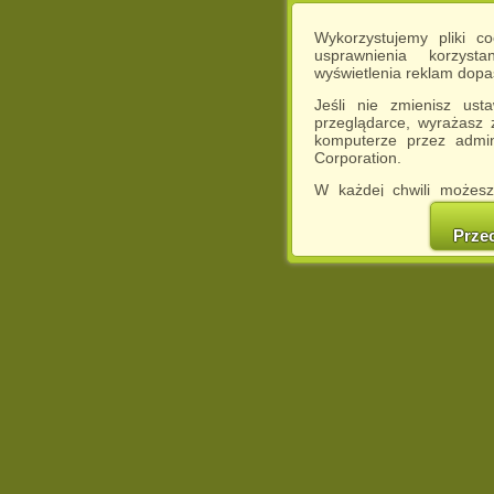
Wykorzystujemy pliki c
usprawnienia korzyst
wyświetlenia reklam dop
Jeśli nie zmienisz ust
przeglądarce, wyrażasz
komputerze przez admin
Corporation.
W każdej chwili możesz
cookies w swojej przeglą
w naszej Pol
Prze
http://chomikuj.pl/Polity
Jednocześnie informuje
może spowodować ogr
Chomikuj.pl.
W przypadku braku twojej
prosimy o opuszczenie se
Wykorzystanie plików c
(dostosowanie reklam do
działań marketingowych).
Wyrażenie sprzeciwu spo
będzie dopasowana do Tw