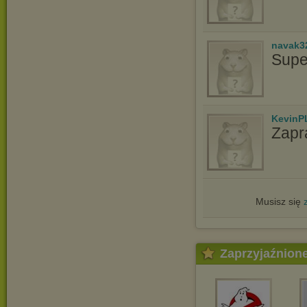
navak3
Supe
KevinP
Zapr
Musisz się
Zaprzyjaźnion