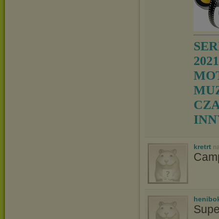
SER
2021
MOT
MUZ
CZA
IN
kretrt
na
Camp
henibo
Supe