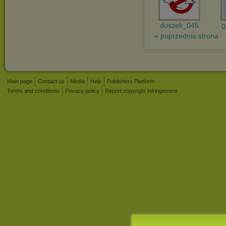
duszek_045
g
« poprzednia strona
Main page
Contact us
Media
Help
Publishers Platform
Terms and conditions
Privacy policy
Report copyright infringement