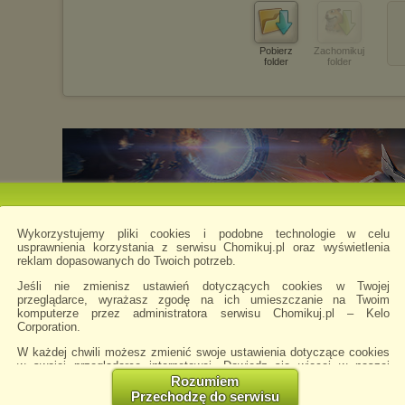
Pobierz
Zachomikuj
folder
folder
Wykorzystujemy pliki cookies i podobne technologie w celu
usprawnienia korzystania z serwisu Chomikuj.pl oraz wyświetlenia
reklam dopasowanych do Twoich potrzeb.
Jeśli nie zmienisz ustawień dotyczących cookies w Twojej
przeglądarce, wyrażasz zgodę na ich umieszczanie na Twoim
komputerze przez administratora serwisu Chomikuj.pl – Kelo
Corporation.
W każdej chwili możesz zmienić swoje ustawienia dotyczące cookies
w swojej przeglądarce internetowej. Dowiedz się więcej w naszej
Polityce Prywatności -
http://chomikuj.pl/PolitykaPrywatnosci.aspx
.
Rozumiem
Przechodzę do serwisu
Jednocześnie informujemy że zmiana ustawień przeglądarki może