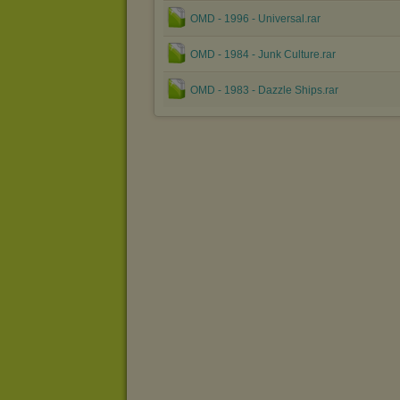
OMD - 1996 - Universal.rar
OMD - 1984 - Junk Culture.rar
OMD - 1983 - Dazzle Ships.rar