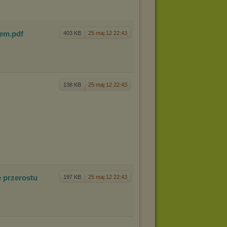
iem
.pdf
403 KB
25 maj 12 22:43
138 KB
25 maj 12 22:43
e p
rzerostu
197 KB
25 maj 12 22:43