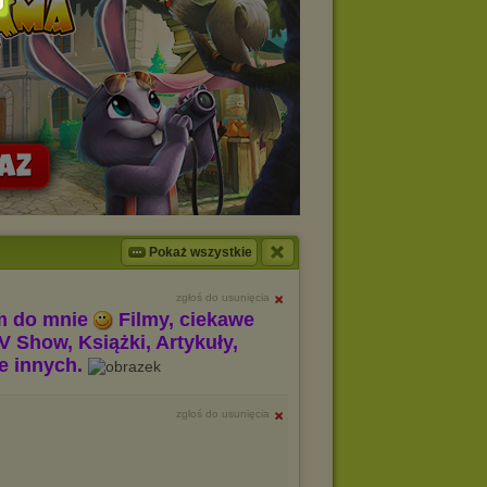
Pokaż wszystkie
zgłoś do usunięcia
m do mnie
Filmy, ciekawe
V Show, Książki, Artykuły,
le innych.
zgłoś do usunięcia