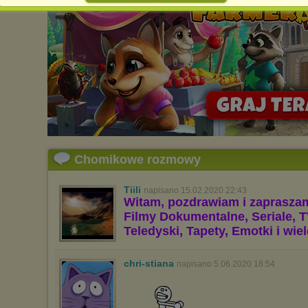
spowodować ograniczenie korzystania ze strony Chomikuj.pl.
W przypadku braku twojej zgody na akceptację cookies niestety
prosimy o opuszczenie serwisu chomikuj.pl.
Wykorzystanie plików cookies
przez
Zaufanych Partnerów
(dostosowanie reklam do Twoich potrzeb, analiza skuteczności działań
marketingowych).
Wyrażenie sprzeciwu spowoduje, że wyświetlana Ci reklama nie
będzie dopasowana do Twoich preferencji, a będzie to reklama
wyświetlona przypadkowo.
Istnieje możliwość zmiany ustawień przeglądarki internetowej w
sposób uniemożliwiający przechowywanie plików cookies na
Chomikowe rozmowy
urządzeniu końcowym. Można również usunąć pliki cookies,
dokonując odpowiednich zmian w ustawieniach przeglądarki
internetowej.
Tiili
napisano 15.02.2020 22:43
Pełną informację na ten temat znajdziesz pod adresem
Witam, pozdrawiam i zaprasza
http://chomikuj.pl/PolitykaPrywatnosci.aspx
.
Filmy Dokumentalne, Seriale, T
Teledyski, Tapety, Emotki i wie
chri-stiana
napisano 5.06.2020 18:54