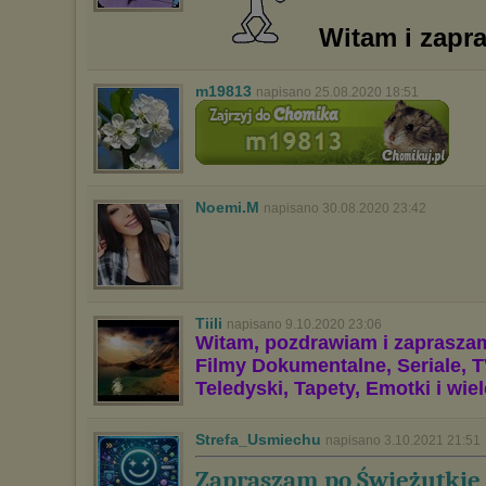
Witam i zapr
m19813
napisano 25.08.2020 18:51
Noemi.M
napisano 30.08.2020 23:42
Tiili
napisano 9.10.2020 23:06
Witam, pozdrawiam i zaprasza
Filmy Dokumentalne, Seriale, T
Teledyski, Tapety, Emotki i wie
Strefa_Usmiechu
napisano 3.10.2021 21:51
Zapraszam po Świeżutkie 