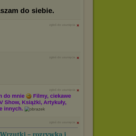
aszam do siebie.
zgłoś do usunięcia
zgłoś do usunięcia
zgłoś do usunięcia
m do mnie
Filmy, ciekawe
V Show, Książki, Artykuły,
le innych.
zgłoś do usunięcia
Wrzutki – rozrywka i