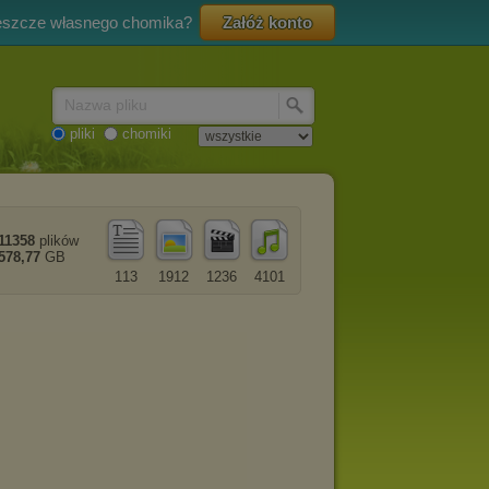
eszcze własnego chomika?
Załóż konto
Nazwa pliku
pliki
chomiki
11358
plików
578,77
GB
113
1912
1236
4101