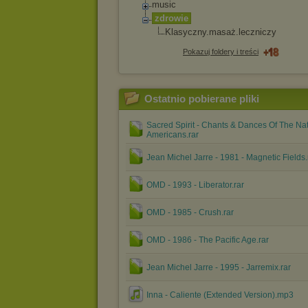
music
zdrowie
Klasyczny.masa
ż.leczniczy
Pokazuj foldery i treści
Ostatnio pobierane pliki
Sacred Spirit - Chants & Dances Of The Na
Americans.rar
Jean Michel Jarre - 1981 - Magnetic Fields.
OMD - 1993 - Liberator.rar
OMD - 1985 - Crush.rar
OMD - 1986 - The Pacific Age.rar
Jean Michel Jarre - 1995 - Jarremix.rar
Inna - Caliente (Extended Version).mp3