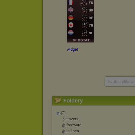
Szukaj plików
Foldery
j71
covers
freeware
la.linea