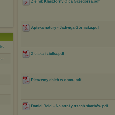
Zielnik Klasztorny Ojca Grzegorza
.pdf
Apteka natury - Jadwiga Górnicka
.pdf
tive
Zielska i ziółka
.pdf
rar
Pieczemy chleb w domu
.pdf
Daniel Reid – Na straży trzech skarbów
.pdf