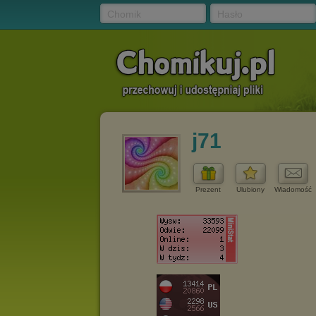
Chomik
Hasło
j71
Prezent
Ulubiony
Wiadomość