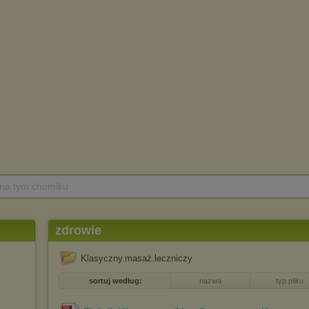
 na tym chomiku
zdrowie
Klasyczny.masaż.leczniczy
sortuj według:
nazwa
typ pliku