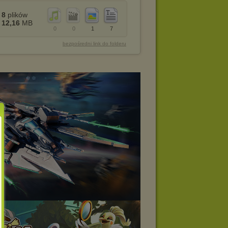
8
plików
12,16
MB
0
0
1
7
bezpośredni link do folderu