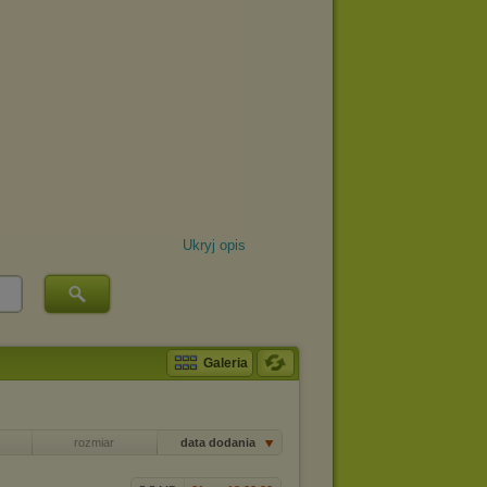
Ukryj opis
Galeria
rozmiar
data dodania