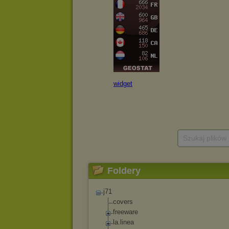
Szukaj plików
Foldery
j71
covers
freeware
la.linea