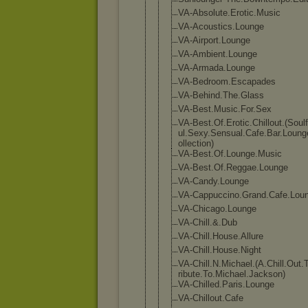
VA-Absolute
.Erotic.Mus
ic
VA-Acoustic
s.Lounge
VA-Airport.
Lounge
VA-Ambient.
Lounge
VA-Armada.L
ounge
VA-Bedroom.
Escapades
VA-Behind.T
he.Glass
VA-Best.Mus
ic.For.Sex
VA-Best.Of.
Erotic.Chil
lout.(Soulf
ul.Sexy.Sen
sual.Cafe.B
ar.Loung
ollection)
VA-Best.Of.
Lounge.Musi
c
VA-Best.Of.
Reggae.Loun
ge
VA-Candy.Lo
unge
VA-Cappucci
no.Grand.Ca
fe.Lou
VA-Chicago.
Lounge
VA-Chill.&.
Dub
VA-Chill.Ho
use.Allure
VA-Chill.Ho
use.Night
VA-Chill.N.
Michael.(A.
Chill.Out.
ribute.To.M
ichael.Jack
son)
VA-Chilled.
Paris.Loung
e
VA-Chillout
.Cafe