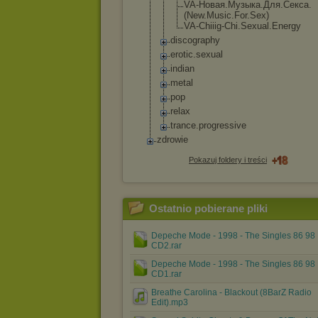
VA-Новая.Му
зыка.Для.Се
кса.
(New.Mu
sic.For.Sex
)
VA-Сhiiig-С
hi.Sexual.E
nergy
discography
erotic.sexual
indian
metal
pop
relax
trance.progres
sive
zdrowie
Pokazuj foldery i treści
Ostatnio pobierane pliki
Depeche Mode - 1998 - The Singles 86 98
CD2.rar
Depeche Mode - 1998 - The Singles 86 98
CD1.rar
Breathe Carolina - Blackout (8BarZ Radio
Edit).mp3