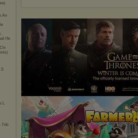
ure
)
n.An
Be
c.
ual.He
.Chi
nt
s)
t.S
r.L
.Trib