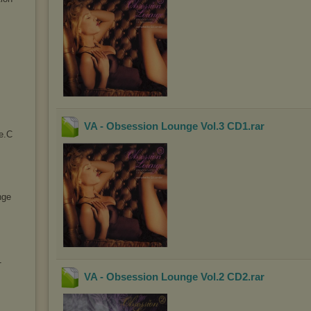
VA - Obsession Lounge Vol.3 CD1
.rar
e.C
nge
T
VA - Obsession Lounge Vol.2 CD2
.rar