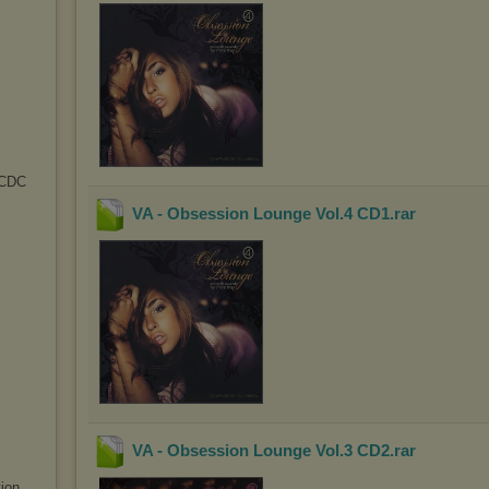
ACDC
VA - Obsession Lounge Vol.4 CD1
.rar
VA - Obsession Lounge Vol.3 CD2
.rar
tion