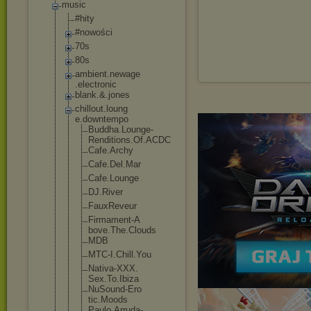
music
#hity
#nowości
70s
80s
ambient.newage
.electronic
blank.&.jones
chillout.loung
e.downtempo
Buddha.Loun
ge-
Renditio
ns.Of.ACDC
Cafe.Archy
Cafe.Del.Ma
r
Cafe.Lounge
DJ.River
FauxReveur
Firmament-A
bove.The.Cl
ouds
MDB
MTC-I.Chill
.You
Nativa-XXX.
Sex.To.Ibiz
a
NuSound-Ero
tic.Moods
Paulo.Arrud
a-