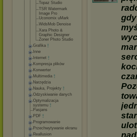
Topaz Studio
rad
TSR Watermark
Image Pro
gdy
Uconomix uMark
WidsMob Denoise
myś
Xara Photo &
Graphic Designer
wyc
Zoner Photo Studio
mar
Grafika
Inne
ser
Internet
Kompresja plików
koc
Konwerter
cza
Multimedia
Narzędzia
Poz
Nauka, Projekty
tow
Odzyskiwanie danych
Optymalizacja
jed
systemu
Pasjans
sta
PDF
Programowanie
ulo
Przechwytywani
e ekranu
nad
Reallusion