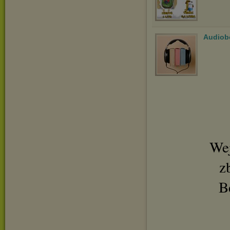
Audiob
Wej
z
B