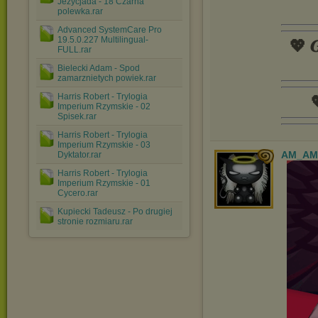
Jeżycjada - 18 Czarna
polewka.rar
Advanced SystemCare Pro
19.5.0.227 Multilingual-
💖 𝑮
FULL.rar
Bielecki Adam - Spod
zamarznietych powiek.rar
Harris Robert - Trylogia

Imperium Rzymskie - 02
Spisek.rar
Harris Robert - Trylogia
Imperium Rzymskie - 03
AM_AM
Dyktator.rar
Harris Robert - Trylogia
Imperium Rzymskie - 01
Cycero.rar
Kupiecki Tadeusz - Po drugiej
stronie rozmiaru.rar