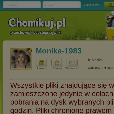
Chomik
Hasło
zapomniałem
Monika-1983
h: Monika
widziany: dzisiaj o
Prezent
Ulubiony
Wiadomość