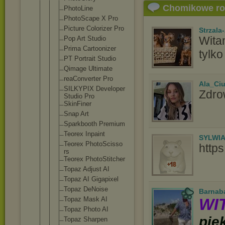
Chomikowe r
PhotoLine
PhotoScape X Pro
Picture Colorizer Pro
Strzala
Wita
Pop Art Studio
Prima Cartoonizer
tylko
PT Portrait Studio
Qimage Ultimate
reaConverte
r Pro
Ala_Ci
SILKYPIX Developer
Zdro
Studio Pro
SkinFiner
Snap Art
Sparkbooth Premium
Teorex Inpaint
SYLWI
Teorex PhotoScisso
http
rs
Teorex PhotoStitch
er
Topaz Adjust AI
Topaz AI Gigapixel
Topaz DeNoise
Barnab
Topaz Mask AI
WI
Topaz Photo AI
pię
Topaz Sharpen