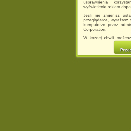
usprawnienia korzyst
wyświetlenia reklam dop
Jeśli nie zmienisz ust
przeglądarce, wyrażasz
komputerze przez admin
Corporation.
W każdej chwili możesz
cookies w swojej przeglą
w naszej Pol
Prze
http://chomikuj.pl/Polity
Jednocześnie informuje
może spowodować ogr
Chomikuj.pl.
W przypadku braku twojej
prosimy o opuszczenie se
Wykorzystanie plików c
(dostosowanie reklam do
działań marketingowych).
Wyrażenie sprzeciwu spo
będzie dopasowana do Tw
wyświetlona przypadkowo
Istnieje możliwość zmian