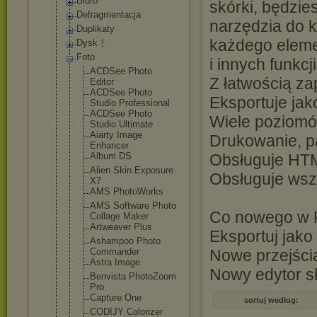
Biuro
skórki, będzi
Defragmentacja
narzędzia do 
Duplikaty
każdego eleme
Dysk
Foto
i innych funkcj
ACDSee Photo
Z łatwością za
Editor
ACDSee Photo
Eksportuje jak
Studio Professiona
l
ACDSee Photo
Wiele poziomów
Studio Ultimate
Aiarty Image
Drukowanie, p
Enhancer
Album DS
Obsługuje HTM
Alien Skin Exposure
Obsługuje wszy
X7
AMS PhotoWorks
AMS Software Photo
Co nowego w 
Collage Maker
Artweaver Plus
Eksportuj jak
Ashampoo Photo
Commander
Nowe przejścia
Astra Image
Nowy edytor sk
Benvista PhotoZoom
Pro
Capture One
sortuj według:
CODIJY Colorizer