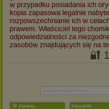
Szukaj plików na tym chomiku
Foldery
Pano2VR