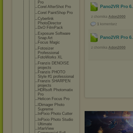
Pro
Pano2VR Pro 6.
Corel AfterShot Pro
Corel PaintShop Pro
z chomika
Adon2000
Cyberlink
PhotoDirect
or
1
komentarz
DxO FilmPack
Exposure Software
Pano2VR Pro 6.
Snap Art
Focus Magic
z chomika
Adon2000
Fotosizer
Professiona
l
FotoWorks XL
Franzis DENOISE
projects
Franzis PHOTO
Style #1 professiona
l
Franzis SHARPEN
projects
HDRsoft Photomatix
Pro
Helicon Focus Pro
IDimager Photo
Supreme
InPixio Photo Cutter
InPixio Photo Studio
Ultimate
IrfanView
Commercial Full