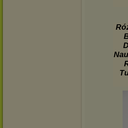
Róż
B
D
Nau
R
Tu