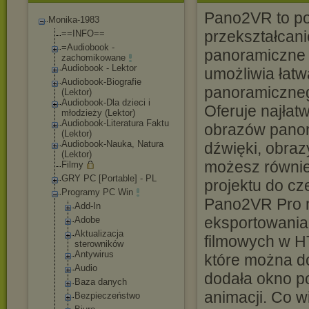
Pano2VR to po
Monika-1983
przekształcani
==INFO==
=Audiobook -
panoramiczne 
zachomikowane
Audiobook - Lektor
umożliwia łat
Audiobook-Biograf
ie
panoramiczneg
(Lektor)
Audiobook-Dla dzieci i
Oferuje najłat
młodzieży (Lektor)
Audiobook-Literat
ura Faktu
obrazów panor
(Lektor)
Audiobook-Nauka, Natura
dźwięki, obraz
(Lektor)
możesz równie
Filmy
GRY PC [Portable] - PL
projektu do cz
Programy PC Win
Pano2VR Pro m
Add-In
eksportowania
Adobe
Aktualizacja
filmowych w HT
sterowników
Antywirus
które można do
Audio
dodała okno po
Baza danych
animacji. Co wi
Bezpieczeństwo