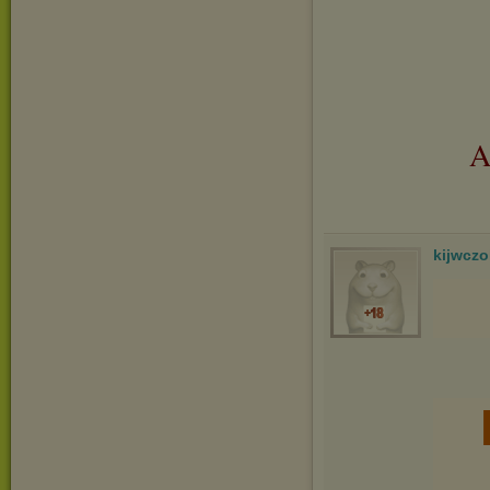
A
kijwcz