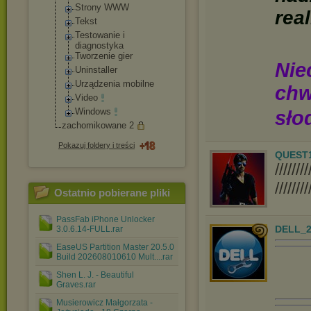
Strony WWW
real
Tekst
Testowanie i
diagnostyka
Tworzenie gier
Nie
Uninstaller
Urządzenia mobilne
chw
Video
Windows
sło
zachomikowane 2
Pokazuj foldery i treści
QUEST
////
////////
Ostatnio pobierane pliki
PassFab iPhone Unlocker
DELL_2
3.0.6.14-FULL.rar
EaseUS Partition Master 20.5.0
Build 202608010610 Mult....rar
Shen L. J. - Beautiful
Graves.rar
Musierowicz Małgorzata -