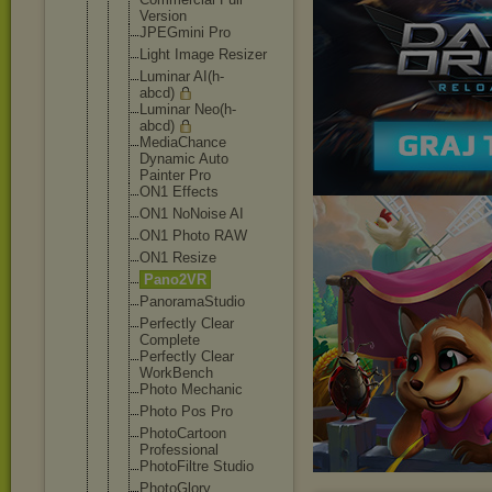
Version
JPEGmini Pro
Light Image Resizer
Luminar AI(h-
abcd)
Luminar Neo(h-
abcd)
MediaChance
Dynamic Auto
Painter Pro
ON1 Effects
ON1 NoNoise AI
ON1 Photo RAW
ON1 Resize
Pano2VR
PanoramaStu
dio
Perfectly Clear
Complete
Perfectly Clear
WorkBench
Photo Mechanic
Photo Pos Pro
PhotoCartoo
n
Professiona
l
PhotoFiltre Studio
PhotoGlory