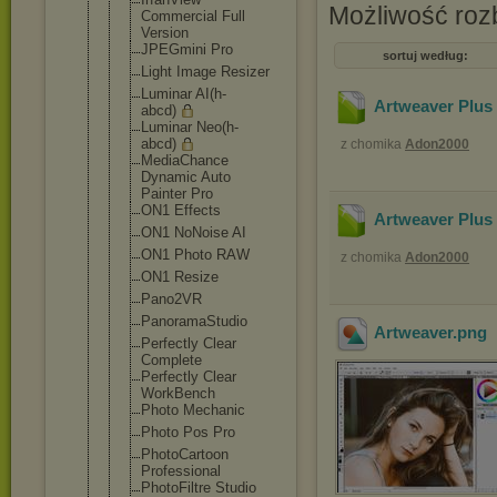
Możliwość ro
Commercial Full
Version
JPEGmini Pro
sortuj według:
Light Image Resizer
Luminar AI(h-
Artweaver Plus 
abcd)
Luminar Neo(h-
abcd)
z chomika
Adon2000
MediaChance
Dynamic Auto
Painter Pro
ON1 Effects
Artweaver Plus 
ON1 NoNoise AI
ON1 Photo RAW
z chomika
Adon2000
ON1 Resize
Pano2VR
PanoramaStu
dio
Artweaver
.png
Perfectly Clear
Complete
Perfectly Clear
WorkBench
Photo Mechanic
Photo Pos Pro
PhotoCartoo
n
Professiona
l
PhotoFiltre Studio