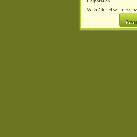
Corporation.
W każdej chwili możesz
cookies w swojej przeglą
w naszej Pol
Prze
http://chomikuj.pl/Polity
Jednocześnie informuje
może spowodować ogr
Chomikuj.pl.
W przypadku braku twojej
prosimy o opuszczenie se
Wykorzystanie plików c
(dostosowanie reklam do
działań marketingowych).
Wyrażenie sprzeciwu spo
będzie dopasowana do Tw
wyświetlona przypadkowo
Istnieje możliwość zmian
sposób uniemożliwiając
urządzeniu końcowym. M
dokonując odpowiednich
internetowej.
Pełną informację na 
http://chomikuj.pl/Polity