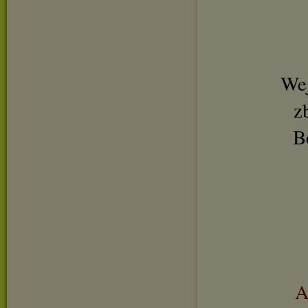
Wej
z
B
A