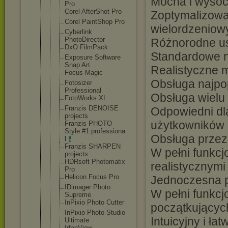
Mocna i wysoc
Pro
Corel AfterShot Pro
Zoptymalizowa
Corel PaintShop Pro
wielordzeniow
Cyberlink
PhotoDirect
or
Różnorodne ust
DxO FilmPack
Standardowe n
Exposure Software
Snap Art
Realistyczne 
Focus Magic
Obsługa najpo
Fotosizer
Professiona
l
Obsługa wielu
FotoWorks XL
Franzis DENOISE
Odpowiedni dl
projects
użytkowników
Franzis PHOTO
Style #1 professiona
Obsługa przezr
l
Franzis SHARPEN
W pełni funkc
projects
HDRsoft Photomatix
realistycznymi
Pro
Helicon Focus Pro
Jednoczesna 
IDimager Photo
W pełni funkcj
Supreme
InPixio Photo Cutter
początkującyc
InPixio Photo Studio
Intuicyjny i łat
Ultimate
IrfanView