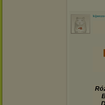
kijwcz
Róż
B
D