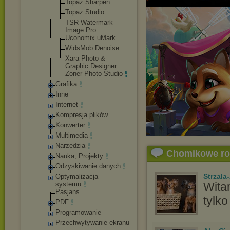
Topaz Sharpen
Topaz Studio
TSR Watermark
Image Pro
Uconomix uMark
WidsMob Denoise
Xara Photo &
Graphic Designer
Zoner Photo Studio
Grafika
Inne
Internet
Kompresja plików
Konwerter
Multimedia
Narzędzia
Chomikowe r
Nauka, Projekty
Odzyskiwanie danych
Strzala
Optymalizacja
Wita
systemu
Pasjans
tylko
PDF
Programowanie
Przechwytywani
e ekranu