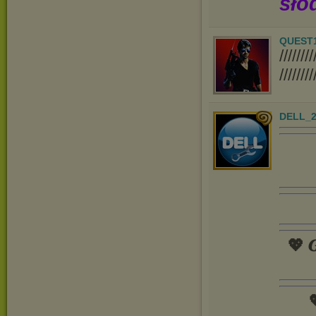
sło
QUEST
////
////////
DELL_2
💖 𝑮
