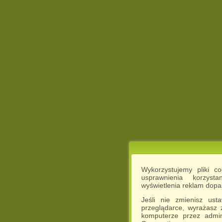
Wykorzystujemy pliki c
usprawnienia korzyst
wyświetlenia reklam dop
Jeśli nie zmienisz ust
przeglądarce, wyrażasz
komputerze przez admin