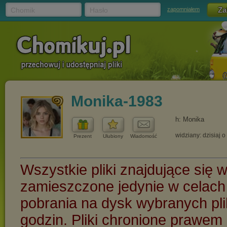
Chomik
Hasło
zapomniałem
Monika-1983
h: Monika
widziany: dzisiaj o
Prezent
Ulubiony
Wiadomość