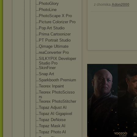
PhotoGlory
z chomika
Adon2000
PhotoLine
PhotoScape X Pro
Picture Colorizer Pro
Pop Art Studio
Prima Cartoonizer
PT Portrait Studio
Qimage Ultimate
reaConverte
r Pro
SILKYPIX Developer
Studio Pro
SkinFiner
Snap Art
Sparkbooth Premium
Teorex Inpaint
Teorex PhotoScisso
rs
Teorex PhotoStitch
er
Topaz Adjust AI
Topaz AI Gigapixel
Topaz DeNoise
Topaz Mask AI
Topaz Photo AI