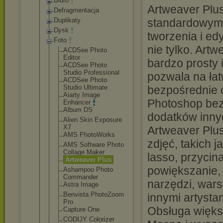
Biuro
Artweaver Plus
Defragmentacja
standardowym
Duplikaty
Dysk
tworzenia i edyc
Foto
nie tylko. Artw
ACDSee Photo
Editor
bardzo prosty i
ACDSee Photo
Studio Professiona
l
pozwala na łat
ACDSee Photo
bezpośrednie 
Studio Ultimate
Aiarty Image
Photoshop bez 
Enhancer
Album DS
dodatków innyc
Alien Skin Exposure
X7
Artweaver Plu
AMS PhotoWorks
zdjęć, takich j
AMS Software Photo
Collage Maker
lasso, przycina
Artweaver Plus
powiększanie, 
Ashampoo Photo
Commander
narzędzi, warst
Astra Image
Benvista PhotoZoom
innymi artystam
Pro
Obsługa więks
Capture One
CODIJY Colorizer