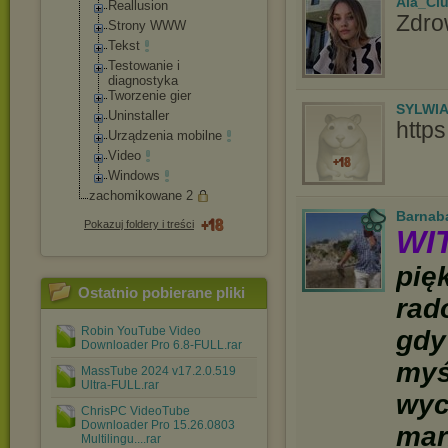
Ala_Ci
Reallusion
Zdro
Strony WWW
Tekst
Testowanie i
diagnostyka
Tworzenie gier
SYLWI
Uninstaller
http
Urządzenia mobilne
Video
Windows
zachomikowane 2
Barnab
Pokazuj foldery i treści
WI
pię
Ostatnio pobierane pliki
rad
Robin YouTube Video
gdy
Downloader Pro 6.8-FULL.rar
myś
MassTube 2024 v17.2.0.519
Ultra-FULL.rar
wyc
ChrisPC VideoTube
Downloader Pro 15.26.0803
mar
Multilingu....rar