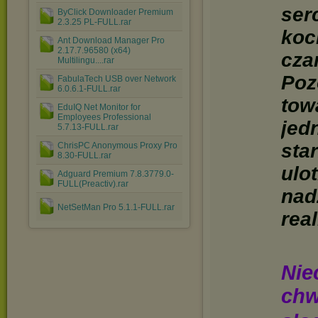
ser
ByClick Downloader Premium
2.3.25 PL-FULL.rar
koc
Ant Download Manager Pro
2.17.7.96580 (x64)
cza
Multilingu....rar
Poz
FabulaTech USB over Network
6.0.6.1-FULL.rar
tow
EduIQ Net Monitor for
Employees Professional
jed
5.7.13-FULL.rar
sta
ChrisPC Anonymous Proxy Pro
8.30-FULL.rar
ulo
Adguard Premium 7.8.3779.0-
FULL(Preactiv).rar
nad
NetSetMan Pro 5.1.1-FULL.rar
real
Nie
chw