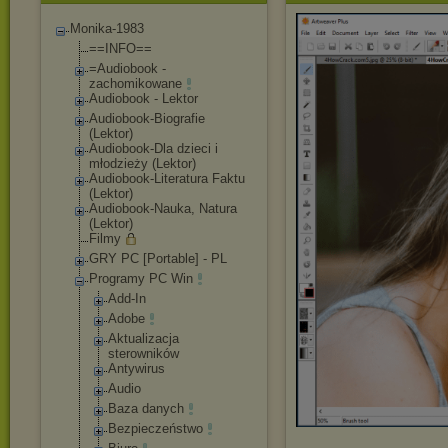
Monika-1983
==INFO==
=Audiobook -
zachomikowane
Audiobook - Lektor
Audiobook-Biograf
ie
(Lektor)
Audiobook-Dla dzieci i
młodzieży (Lektor)
Audiobook-Literat
ura Faktu
(Lektor)
Audiobook-Nauka, Natura
(Lektor)
Filmy
GRY PC [Portable] - PL
Programy PC Win
Add-In
Adobe
Aktualizacja
sterowników
Antywirus
Audio
Baza danych
Bezpieczeństwo