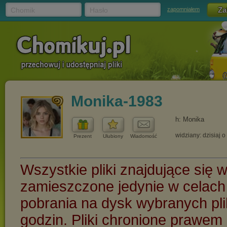
Chomik
Hasło
zapomniałem
Monika-1983
h: Monika
widziany: dzisiaj o
Prezent
Ulubiony
Wiadomość