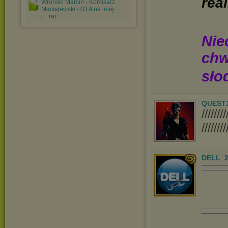
real
Wroński Marcin - Komisarz
Maciejewski - 03 A na imię
j....rar
Nie
chw
sło
QUEST
////
////////
DELL_2