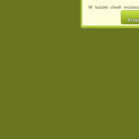
W każdej chwili możesz
cookies w swojej przeglą
w naszej Pol
Prze
http://chomikuj.pl/Polity
Jednocześnie informuje
może spowodować ogr
Chomikuj.pl.
W przypadku braku twojej
prosimy o opuszczenie se
Wykorzystanie plików c
(dostosowanie reklam do
działań marketingowych).
Wyrażenie sprzeciwu spo
będzie dopasowana do Tw
wyświetlona przypadkowo
Istnieje możliwość zmian
sposób uniemożliwiając
urządzeniu końcowym. M
dokonując odpowiednich
internetowej.
Pełną informację na 
http://chomikuj.pl/Polity