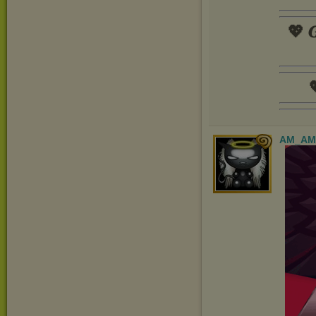
💖 𝑮

AM_AM