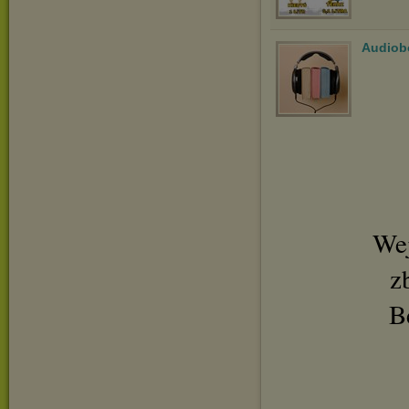
Audiob
Wej
z
B