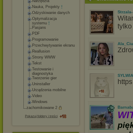
Narzędzia
Nauka, Projekty
Strzala
Odzyskiwanie danych
Wita
Optymalizacja
systemu
tylko
Pasjans
PDF
Programowanie
Ala_Ci
Przechwytywani
e ekranu
Zdro
Reallusion
Strony WWW
Tekst
Testowanie i
diagnostyka
SYLWI
Tworzenie gier
http
Uninstaller
Urządzenia mobilne
Video
Windows
Barnab
zachomikowane 2
WI
Pokazuj foldery i treści
pię