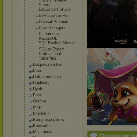
Claris FileMaker
Server
DBConvert Studio
DbVisualize
r Pro
Navicat Premium
PowerDesign
er
Richardson
RazorSQL
SQL Backup Master
SQLite Expert
Professiona
l
TablePlus
Bezpieczeństwo
Biuro
Defragmentacja
Duplikaty
Dysk
Foto
Grafika
Inne
Internet
Kompresja plików
Konwerter
Multimedia
Chomikowe r