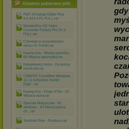
rad
Ostatnio pobierane pliki
gdy
PDF-XChange Editor Plus
myś
8.0.343.0-PL-FULL.rar
WonderFox HD Video
wyc
Converter Factory Pro 24.3-
FULL.rar
mar
Człowiek w poszukiwaniu
ser
sensu (V. Frank).rar
Huang Ana - Władcy grzechu -
koc
06 Władca łakomstwa.rar
cza
Rybakiewicz Anna - Do końca
moich dni.rar
Poz
CMWTAT CloudMoe Windows
10-11 Activation Toolkit
tow
Digit....rar
jed
Huang Ana - Kings of Sin - 02
Władca dumy.rar
sta
Starosta Małgorzata - W
siedlisku - 04 Nieszczęścia
ulo
ch....rar
nad
Tymiński Piotr - Przybysz.rar