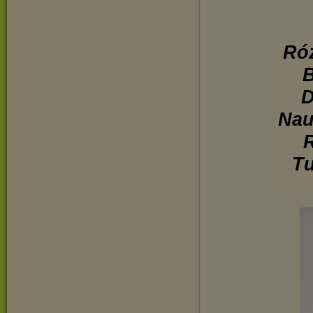
Róż
B
D
Nau
R
Tu