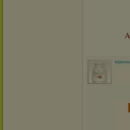
A
kijwcz