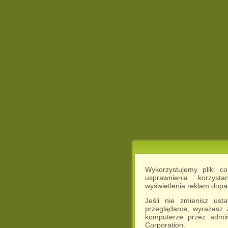
Wykorzystujemy pliki c
usprawnienia korzyst
wyświetlenia reklam dop
Jeśli nie zmienisz ust
przeglądarce, wyrażasz
komputerze przez admin
Corporation.