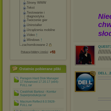
Strony WWW
Tekst
Testowanie i
Nie
diagnostyka
Tworzenie gier
chw
Uninstaller
Urządzenia mobilne
sło
Video
Windows
zachomikowane 2
QUEST
////
Pokazuj foldery i treści
////////
Ostatnio pobierane pliki
DELL_2
Paragon Hard Disk Manager
17 Advanced 17.20.17 (x64)-
FULL.rar
Cwaliński Bartosz - Komtur
Superprodukcja.rar
Macrium Reflect 8.0.5928-
FULL.rar