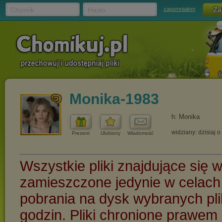
Chomik
Hasło
zapomniałem
Monika-1983
h: Monika
widziany: dzisiaj o
Prezent
Ulubiony
Wiadomość