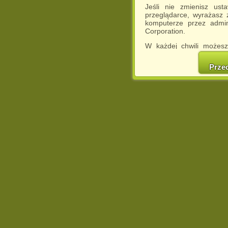
Jeśli nie zmienisz ust
przeglądarce, wyrażasz
komputerze przez admin
Corporation.
W każdej chwili możesz
cookies w swojej przeglą
w naszej Pol
Prze
http://chomikuj.pl/Polity
Jednocześnie informuje
może spowodować ogr
Chomikuj.pl.
W przypadku braku twojej
prosimy o opuszczenie se
Wykorzystanie plików c
(dostosowanie reklam do
działań marketingowych).
Wyrażenie sprzeciwu spo
będzie dopasowana do Tw
wyświetlona przypadkowo
Istnieje możliwość zmian
sposób uniemożliwiając
urządzeniu końcowym. M
dokonując odpowiednich