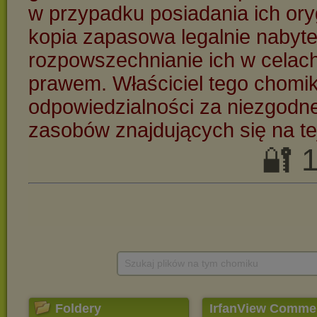
Szukaj plików na tym chomiku
Foldery
IrfanView Commerc