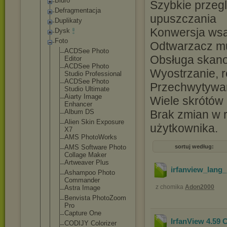
Biuro
Szybkie przegl
Defragmentacja
upuszczania
Duplikaty
Konwersja wsa
Dysk
Foto
Odtwarzacz mul
ACDSee Photo
Obsługa skano
Editor
ACDSee Photo
Wyostrzanie, ro
Studio Professiona
l
ACDSee Photo
Przechwytywan
Studio Ultimate
Aiarty Image
Wiele skrótów 
Enhancer
Album DS
Brak zmian w r
Alien Skin Exposure
użytkownika.
X7
AMS PhotoWorks
AMS Software Photo
sortuj według:
Collage Maker
Artweaver Plus
irfanview_lang_
Ashampoo Photo
Commander
z chomika
Adon2000
Astra Image
Benvista PhotoZoom
Pro
Capture One
IrfanView 4.59 
CODIJY Colorizer