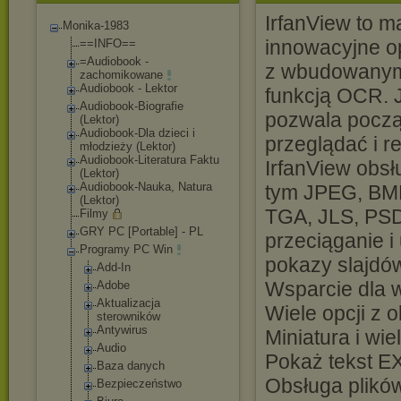
IrfanView to m
Monika-1983
innowacyjne o
==INFO==
=Audiobook -
z wbudowanymi 
zachomikowane
Audiobook - Lektor
funkcją OCR. J
Audiobook-Biograf
ie
pozwala począt
(Lektor)
Audiobook-Dla dzieci i
przeglądać i r
młodzieży (Lektor)
Audiobook-Literat
ura Faktu
IrfanView obsł
(Lektor)
Audiobook-Nauka, Natura
tym JPEG, BMP
(Lektor)
TGA, JLS, PSD 
Filmy
GRY PC [Portable] - PL
przeciąganie i
Programy PC Win
pokazy slajdów
Add-In
Wsparcie dla we
Adobe
Aktualizacja
Wiele opcji z 
sterowników
Antywirus
Miniatura i w
Audio
Pokaż tekst E
Baza danych
Obsługa plików
Bezpieczeństwo