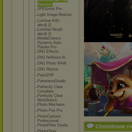
Version
JPEGmini Pro
Light Image Resizer
Luminar AI(h-
abcd)
Luminar Neo(h-
abcd)
MediaChance
Dynamic Auto
Painter Pro
ON1 Effects
ON1 NoNoise AI
ON1 Photo RAW
ON1 Resize
Pano2VR
PanoramaStu
dio
Perfectly Clear
Complete
Perfectly Clear
WorkBench
Photo Mechanic
Photo Pos Pro
PhotoCartoo
n
Professiona
l
PhotoFiltre Studio
Chomikowe r
PhotoGlory