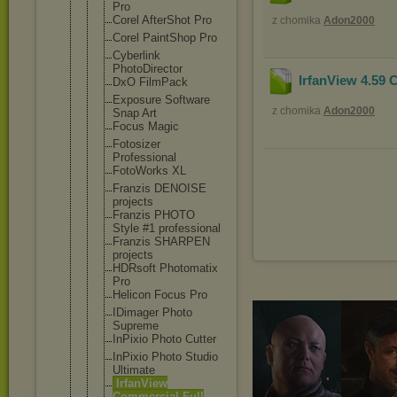
Pro
Corel AfterShot Pro
z chomika
Adon2000
Corel PaintShop Pro
Cyberlink
PhotoDirect
or
IrfanView 4.59 
DxO FilmPack
Exposure Software
z chomika
Adon2000
Snap Art
Focus Magic
Fotosizer
Professiona
l
FotoWorks XL
Franzis DENOISE
projects
Franzis PHOTO
Style #1 professiona
l
Franzis SHARPEN
projects
HDRsoft Photomatix
Pro
Helicon Focus Pro
IDimager Photo
Supreme
InPixio Photo Cutter
InPixio Photo Studio
Ultimate
IrfanView
Commercial Full