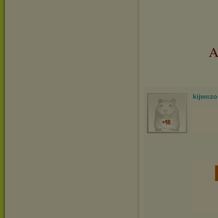
A
kijwcz