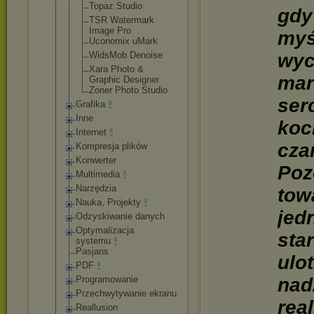
Topaz Studio
gdy
TSR Watermark
Image Pro
myś
Uconomix uMark
WidsMob Denoise
wyc
Xara Photo &
mar
Graphic Designer
Zoner Photo Studio
ser
Grafika
Inne
koc
Internet
cza
Kompresja plików
Konwerter
Poz
Multimedia
Narzędzia
tow
Nauka, Projekty
jed
Odzyskiwanie danych
Optymalizacja
sta
systemu
Pasjans
ulo
PDF
Programowanie
nad
Przechwytywani
e ekranu
real
Reallusion