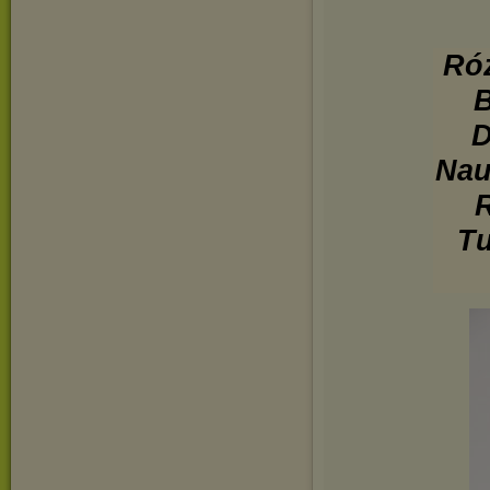
Róż
B
D
Nau
R
Tu