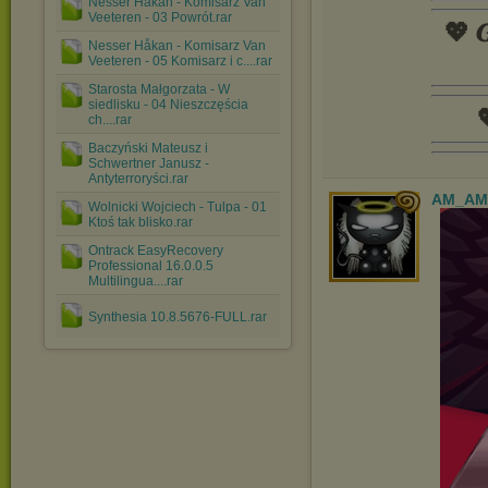
Nesser Håkan - Komisarz Van
Veeteren - 03 Powrót.rar
💖 𝑮
Nesser Håkan - Komisarz Van
Veeteren - 05 Komisarz i c....rar
Starosta Małgorzata - W
siedlisku - 04 Nieszczęścia

ch....rar
Baczyński Mateusz i
Schwertner Janusz -
Antyterroryści.rar
AM_AM
Wolnicki Wojciech - Tulpa - 01
Ktoś tak blisko.rar
Ontrack EasyRecovery
Professional 16.0.0.5
Multilingua....rar
Synthesia 10.8.5676-FULL.rar