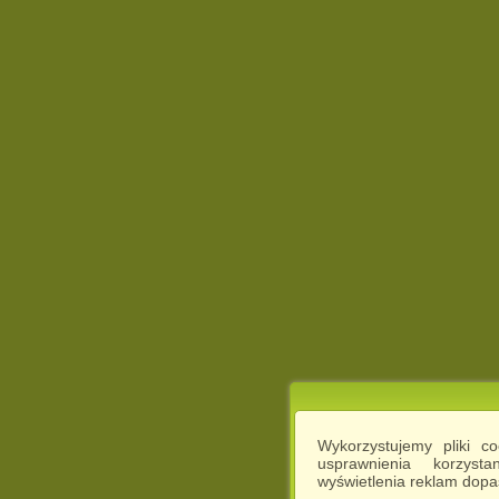
Wykorzystujemy pliki c
usprawnienia korzyst
wyświetlenia reklam dop