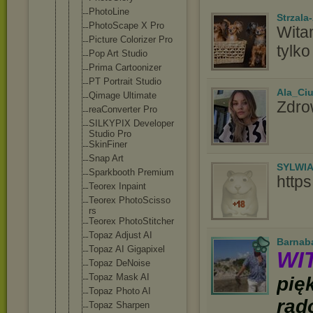
PhotoLine
Strzala
PhotoScape X Pro
Wita
Picture Colorizer Pro
tylko
Pop Art Studio
Prima Cartoonizer
PT Portrait Studio
Ala_Ci
Qimage Ultimate
Zdro
reaConverte
r Pro
SILKYPIX Developer
Studio Pro
SkinFiner
Snap Art
SYLWI
Sparkbooth Premium
http
Teorex Inpaint
Teorex PhotoScisso
rs
Teorex PhotoStitch
er
Topaz Adjust AI
Barnab
Topaz AI Gigapixel
WI
Topaz DeNoise
Topaz Mask AI
pię
Topaz Photo AI
rad
Topaz Sharpen