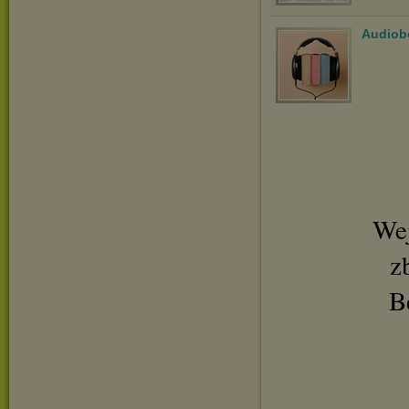
Audiob
Wej
z
B