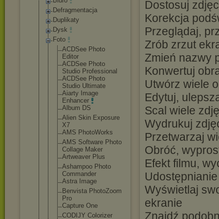
Biuro
Dostosuj zdjęc
Defragmentacja
Korekcja podśw
Duplikaty
Przeglądaj, prz
Dysk
Foto
Zrób zrzut ekr
ACDSee Photo
Zmień nazwy p
Editor
ACDSee Photo
Konwertuj obr
Studio Professiona
l
ACDSee Photo
Utwórz wiele 
Studio Ultimate
Aiarty Image
Edytuj, ulepsz
Enhancer
Album DS
Scal wiele zdj
Alien Skin Exposure
Wydrukuj zdjęc
X7
AMS PhotoWorks
Przetwarzaj w
AMS Software Photo
Obróć, wyprost
Collage Maker
Artweaver Plus
Efekt filmu, wyc
Ashampoo Photo
Commander
Udostępnianie
Astra Image
Wyświetlaj swo
Benvista PhotoZoom
Pro
ekranie
Capture One
Znajdź podobn
CODIJY Colorizer