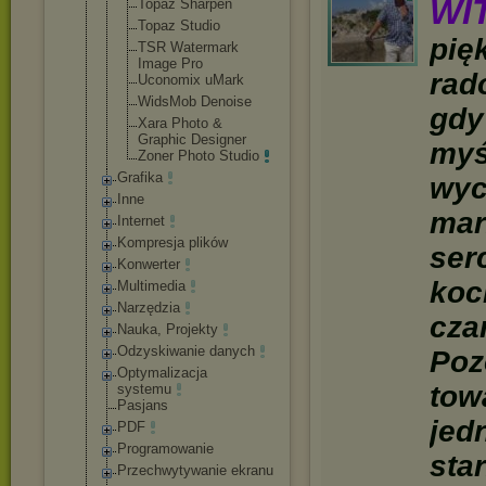
WI
Topaz Sharpen
Topaz Studio
pię
TSR Watermark
Image Pro
rad
Uconomix uMark
WidsMob Denoise
gdy
Xara Photo &
Graphic Designer
myś
Zoner Photo Studio
Grafika
wyc
Inne
mar
Internet
Kompresja plików
ser
Konwerter
koc
Multimedia
Narzędzia
cza
Nauka, Projekty
Odzyskiwanie danych
Poz
Optymalizacja
tow
systemu
Pasjans
jed
PDF
Programowanie
sta
Przechwytywani
e ekranu