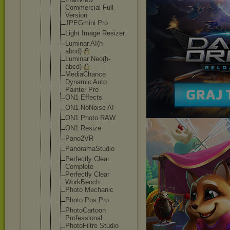
Commercial Full
Version
JPEGmini Pro
Light Image Resizer
Luminar AI(h-
abcd)
Luminar Neo(h-
abcd)
MediaChance
Dynamic Auto
Painter Pro
ON1 Effects
ON1 NoNoise AI
ON1 Photo RAW
ON1 Resize
Pano2VR
PanoramaStu
dio
Perfectly Clear
Complete
Perfectly Clear
WorkBench
Photo Mechanic
Photo Pos Pro
PhotoCartoo
n
Professiona
l
PhotoFiltre Studio