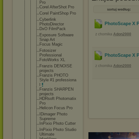
Pro
Corel AfterShot Pro
sortuj według:
Corel PaintShop Pro
Cyberlink
PhotoScape X P
PhotoDirect
or
DxO FilmPack
z chomika
Adon2000
Exposure Software
Snap Art
Focus Magic
Fotosizer
PhotoScape X P
Professiona
l
FotoWorks XL
Franzis DENOISE
z chomika
Adon2000
projects
Franzis PHOTO
Style #1 professiona
l
Franzis SHARPEN
projects
HDRsoft Photomatix
Pro
Helicon Focus Pro
IDimager Photo
Supreme
InPixio Photo Cutter
InPixio Photo Studio
Ultimate
IrfanView