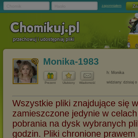
Chomik
Hasło
zapomniałem
Monika-1983
h: Monika
widziany: dzisiaj o
Prezent
Ulubiony
Wiadomość