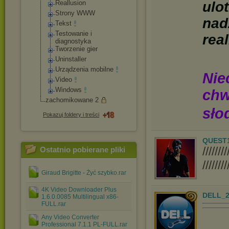
Reallusion
ulo
Strony WWW
nad
Tekst
Testowanie i
real
diagnostyka
Tworzenie gier
Uninstaller
Urządzenia mobilne
Nie
Video
Windows
chw
zachomikowane 2
sło
Pokazuj foldery i treści
QUEST
////
Ostatnio pobierane pliki
////////
Giraud Brigitte - Żyć szybko.rar
4K Video Downloader Plus
DELL_2
1.6.0.0085 Multilingual x86-
FULL.rar
Any Video Converter
Professional 7.1.1 PL-FULL.rar