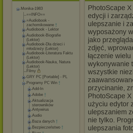
PhotoScape X P
Monika-1983
edycji i zarząd
==INFO==
=Audiobook -
ulepszanie i z
zachomikowane
Audiobook - Lektor
wyposażony w 
Audiobook-Biograf
ie
jako przegląda
(Lektor)
Audiobook-Dla dzieci i
zdjęć, wprowad
młodzieży (Lektor)
Audiobook-Literat
ura Faktu
łączenie wielu
(Lektor)
Audiobook-Nauka, Natura
wykonywanie t
(Lektor)
wszystkie nie
Filmy
GRY PC [Portable] - PL
zaawansowanej
Programy PC Win
przycinanie, z
Add-In
PhotoScape X P
Adobe
Aktualizacja
użyciu edytor
sterowników
Antywirus
ulepszaniem z
Audio
nie tylko. Pro
Baza danych
ulepszania foto
Bezpieczeństwo