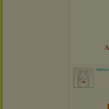
A
kijwcz