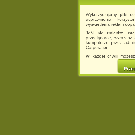
Wykorzystujemy pliki c
usprawnienia korzyst
wyświetlenia reklam dop
Jeśli nie zmienisz ust
przeglądarce, wyrażasz
komputerze przez admin
Corporation.
W każdej chwili możesz
cookies w swojej przeglą
w naszej Pol
Prze
http://chomikuj.pl/Polity
Jednocześnie informuje
może spowodować ogr
Chomikuj.pl.
W przypadku braku twojej
prosimy o opuszczenie se
Wykorzystanie plików c
(dostosowanie reklam do
działań marketingowych).
Wyrażenie sprzeciwu spo
będzie dopasowana do Tw