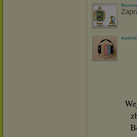
Biuros
Zapr
Audiob
Wej
z
B