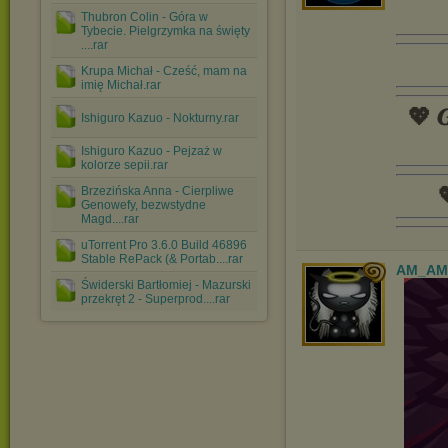
Thubron Colin - Góra w
Tybecie. Pielgrzymka na święty
....rar
Krupa Michał - Cześć, mam na
imię Michał.rar
💖 𝑮
Ishiguro Kazuo - Nokturny.rar
Ishiguro Kazuo - Pejzaż w
kolorze sepii.rar

Brzezińska Anna - Cierpliwe
Genowefy, bezwstydne
Magd....rar
uTorrent Pro 3.6.0 Build 46896
Stable RePack (& Portab....rar
AM_AM
Świderski Bartłomiej - Mazurski
przekręt 2 - Superprod....rar