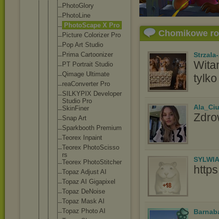
PhotoGlory
PhotoLine
PhotoScape X Pro
Chomikowe r
Picture Colorizer Pro
Pop Art Studio
Prima Cartoonizer
Strzala
Wita
PT Portrait Studio
Qimage Ultimate
tylko
reaConverte
r Pro
SILKYPIX Developer
Studio Pro
Ala_Ci
SkinFiner
Zdro
Snap Art
Sparkbooth Premium
Teorex Inpaint
Teorex PhotoScisso
rs
SYLWI
Teorex PhotoStitch
er
http
Topaz Adjust AI
Topaz AI Gigapixel
Topaz DeNoise
Topaz Mask AI
Topaz Photo AI
Barnab