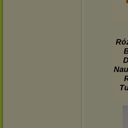
Róż
B
D
Nau
R
Tu