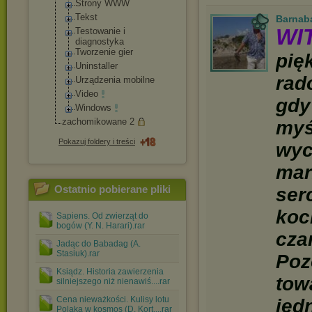
Strony WWW
Tekst
Barnab
WI
Testowanie i
diagnostyka
Tworzenie gier
pię
Uninstaller
rad
Urządzenia mobilne
Video
gdy
Windows
zachomikowane 2
myś
Pokazuj foldery i treści
wyc
mar
Ostatnio pobierane pliki
ser
koc
Sapiens. Od zwierząt do
bogów (Y. N. Harari).rar
cza
Jadąc do Babadag (A.
Stasiuk).rar
Poz
Ksiądz. Historia zawierzenia
tow
silniejszego niż nienawiś....rar
Cena nieważkości. Kulisy lotu
jed
Polaka w kosmos (D. Kort....rar