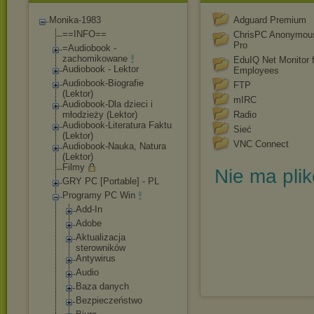
Monika-1983
Adguard Premium
==INFO==
ChrisPC Anonymou
Pro
=Audiobook -
zachomikowane
EduIQ Net Monitor f
Audiobook - Lektor
Employees
Audiobook-Biograf
ie
FTP
(Lektor)
mIRC
Audiobook-Dla dzieci i
młodzieży (Lektor)
Radio
Audiobook-Literat
ura Faktu
Sieć
(Lektor)
VNC Connect
Audiobook-Nauka, Natura
(Lektor)
Filmy
Nie ma pli
GRY PC [Portable] - PL
Programy PC Win
Add-In
Adobe
Aktualizacja
sterowników
Antywirus
Audio
Baza danych
Bezpieczeństwo