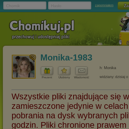
Chomik
Hasło
zapomniałem
Monika-1983
h: Monika
widziany: dzisiaj o
Prezent
Ulubiony
Wiadomość