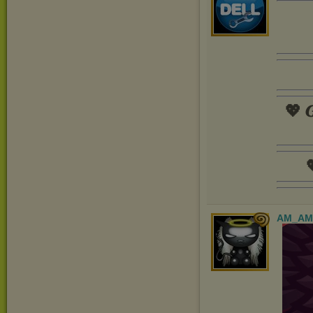
💖 𝑮

AM_AM