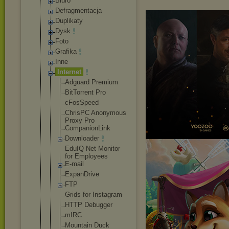
Biuro
Defragmentacja
Duplikaty
Dysk
Foto
Grafika
Inne
Internet
Adguard Premium
BitTorrent Pro
cFosSpeed
ChrisPC Anonymous
Proxy Pro
CompanionLi
nk
Downloader
EduIQ Net Monitor
for Employees
E-mail
ExpanDrive
FTP
Grids for Instagram
HTTP Debugger
mIRC
Mountain Duck