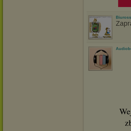
Biuros
Zapr
Audiob
Wej
z