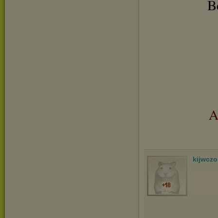
B
A
kijwcz