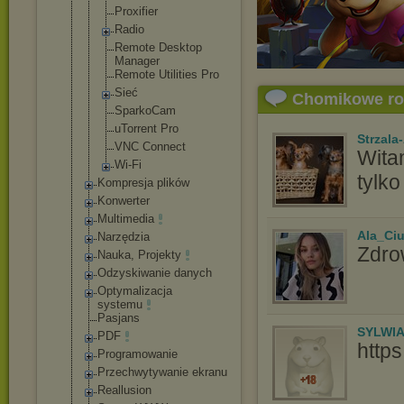
Proxifier
Radio
Remote Desktop
Manager
Remote Utilities Pro
Sieć
Chomikowe r
SparkoCam
uTorrent Pro
Strzala
VNC Connect
Wita
Wi-Fi
tylko
Kompresja plików
Konwerter
Multimedia
Ala_Ci
Narzędzia
Zdro
Nauka, Projekty
Odzyskiwanie danych
Optymalizacja
systemu
Pasjans
SYLWI
PDF
http
Programowanie
Przechwytywani
e ekranu
Reallusion