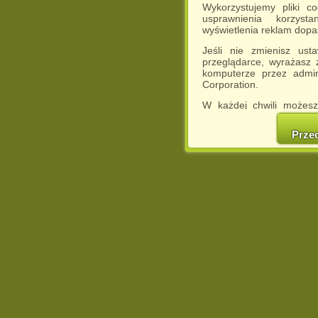
Wykorzystujemy pliki c
usprawnienia korzyst
wyświetlenia reklam dop
Jeśli nie zmienisz ust
przeglądarce, wyrażasz
komputerze przez admin
Corporation.
W każdej chwili możesz
cookies w swojej przeglą
w naszej Pol
Prze
http://chomikuj.pl/Polity
Jednocześnie informuje
może spowodować ogr
Chomikuj.pl.
W przypadku braku twojej
prosimy o opuszczenie se
Wykorzystanie plików c
(dostosowanie reklam do
działań marketingowych).
Wyrażenie sprzeciwu spo
będzie dopasowana do Tw
wyświetlona przypadkowo