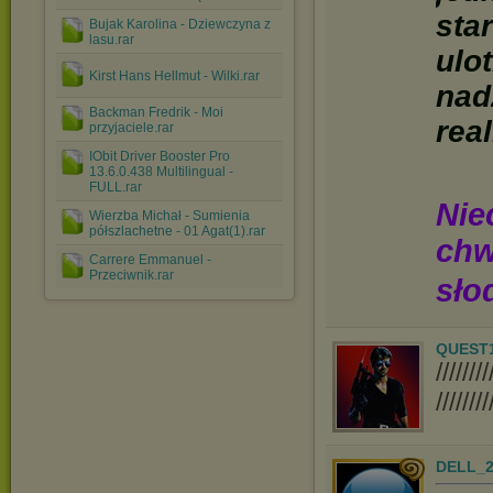
sta
Bujak Karolina - Dziewczyna z
lasu.rar
ulo
Kirst Hans Hellmut - Wilki.rar
nad
Backman Fredrik - Moi
real
przyjaciele.rar
IObit Driver Booster Pro
13.6.0.438 Multilingual -
FULL.rar
Nie
Wierzba Michał - Sumienia
półszlachetne - 01 Agat(1).rar
chw
Carrere Emmanuel -
Przeciwnik.rar
sło
QUEST
////
////////
DELL_2