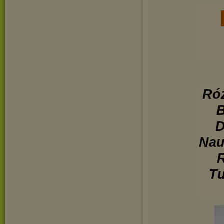
Róż
B
D
Nau
R
Tu