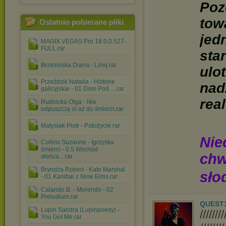
Poz
tow
Ostatnio pobierane pliki
jed
MAGIX VEGAS Pro 18.0.0.527-
FULL.rar
sta
Brzezińska Diana - Lśnij.rar
ulo
Przeździk Natalia - Historie
nad
galicyjskie - 01 Dom Pod ....rar
real
Rudnicka Olga - Nie
odpuszczę ci aż do śmierci.rar
Matysiak Piotr - Patożycie.rar
Nie
Collins Suzanne - Igrzyska
śmierci - 0.5 Wschód
chw
słońca....rar
Bryndza Robert - Kate Marshal
sło
- 01 Kanibal z Nine Elms.rar
Calando B. - Morendo - 02
Preludium.rar
QUEST
Lupin Sandra (Lupinpoesy) -
////
You Got Me.rar