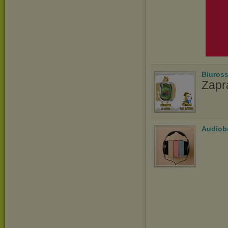
Biuros
Zapr
Audiob