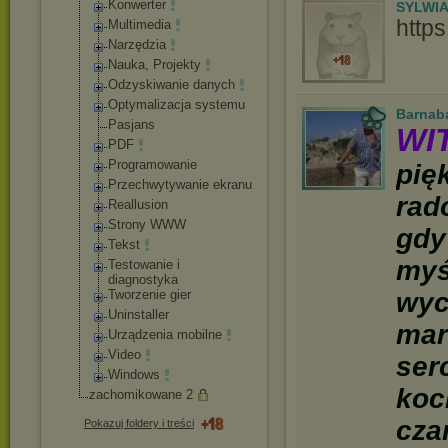
Konwerter
SYLWI
http
Multimedia
Narzędzia
Nauka, Projekty
Odzyskiwanie danych
Optymalizacja systemu
Barnab
Pasjans
WI
PDF
Programowanie
pię
Przechwytywani
e ekranu
rad
Reallusion
Strony WWW
gdy
Tekst
myś
Testowanie i
diagnostyka
Tworzenie gier
wyc
Uninstaller
mar
Urządzenia mobilne
Video
ser
Windows
koc
zachomikowane 2
cza
Pokazuj foldery i treści