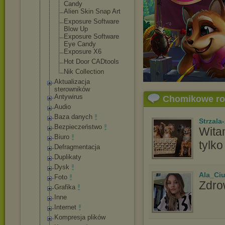
Candy
Alien Skin Snap Art
Exposure Software
Blow Up
Exposure Software
Eye Candy
Exposure X6
Hot Door CADtools
Nik Collection
Aktualizacja
sterowników
Antywirus
Chomikowe r
Audio
Baza danych
Strzala
Bezpieczeństwo
Wita
Biuro
tylko
Defragmentacja
Duplikaty
Dysk
Ala_Ci
Foto
Zdro
Grafika
Inne
Internet
Kompresja plików