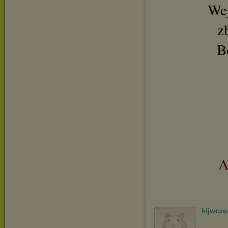
Wej
z
B
A
kijwcz