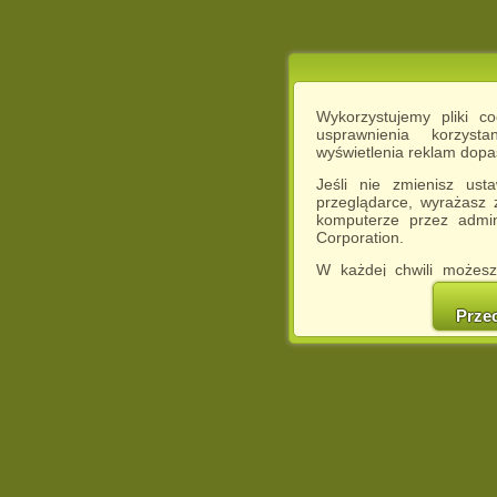
Wykorzystujemy pliki c
usprawnienia korzyst
wyświetlenia reklam dop
Jeśli nie zmienisz ust
przeglądarce, wyrażasz
komputerze przez admin
Corporation.
W każdej chwili możesz
cookies w swojej przeglą
w naszej Pol
Prze
http://chomikuj.pl/Polity
Jednocześnie informuje
może spowodować ogr
Chomikuj.pl.
W przypadku braku twojej
prosimy o opuszczenie se
Wykorzystanie plików c
(dostosowanie reklam do