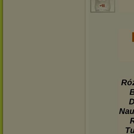
Róż
B
D
Nau
R
Tu