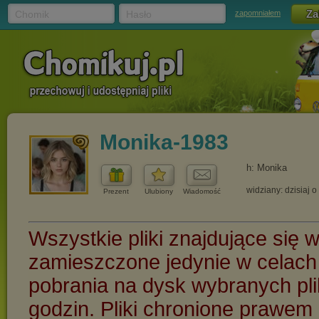
Chomik
Hasło
zapomniałem
Monika-1983
h: Monika
widziany: dzisiaj o
Prezent
Ulubiony
Wiadomość