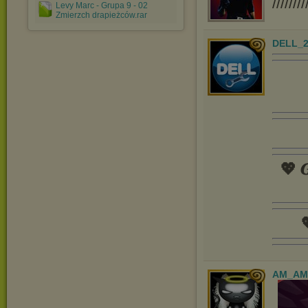
////////
Levy Marc - Grupa 9 - 02
Zmierzch drapieżców.rar
DELL_2
💖 𝑮

AM_AM