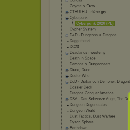
Coriolis
Coyote & Crow
CTHULHU - różne gry
Cyberpunk
Cyberpunk 2020 (PL)
Cypher System
D&D - Dungeons & Dragons
Daggerheart
DC20
Deadlands i westerny
Death in Space
Demons & Dungeoneers
Diuna, Dune
Doctor Who
DoD - Drakar och Demoner, Dragon
Dossier Deck
Dragons Conquer America
DSA - Das Schwarze Auge, The Da
Dungeon Degenerates
Dungeon World
Dust Tactics, Dust Warfare
Dyson Sphere
Earthdawn