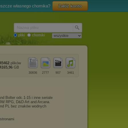
eszcze własnego chomika?
Załóż konto
Nazwa pliku
pliki
chomiki
45462
plików
4165,96
GB
30836
2777
907
3461