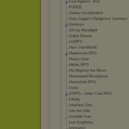
Four Against, 4AD
FUDGE
Galaxy Incorporated
Gary Gygax's Dangerous Journeys
Genesys
Girl by Moonlight
Gubat Banwa
GURPS
Harn, HarnWorld
Hawkmoon RPG
Heavy Gear
Hellas RPG
His Majesty the Worm
Homeworld Revelations
Household RPG
Icons
ICRPG - Index Card RPG
Infinity
Interface Zero
Into the Odd
Invisible Sun
Iron Kingdoms
Ironsworn