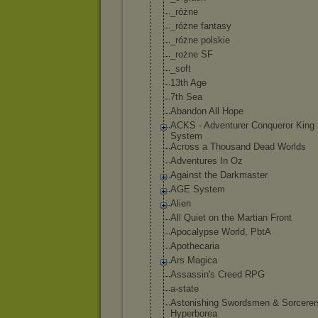
_różne
_różne fantasy
_różne polskie
_rożne SF
_soft
13th Age
7th Sea
Abandon All Hope
ACKS - Adventurer Conqueror King
System
Across a Thousand Dead Worlds
Adventures In Oz
Against the Darkmaster
AGE System
Alien
All Quiet on the Martian Front
Apocalypse World, PbtA
Apothecaria
Ars Magica
Assassin's Creed RPG
a-state
Astonishing Swordsmen & Sorcerer
Hyperborea