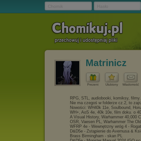
Chomik
Hasło
Matrinicz
Prezent
Ulubiony
Wiadomość