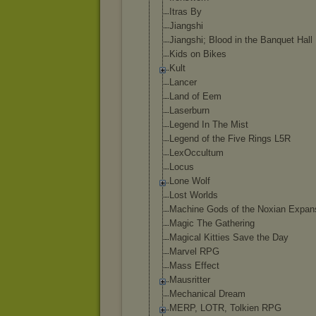
Itras By
Jiangshi
Jiangshi; Blood in the Banquet Hall
Kids on Bikes
Kult
Lancer
Land of Eem
Laserburn
Legend In The Mist
Legend of the Five Rings L5R
LexOccultum
Locus
Lone Wolf
Lost Worlds
Machine Gods of the Noxian Expan
Magic The Gathering
Magical Kitties Save the Day
Marvel RPG
Mass Effect
Mausritter
Mechanical Dream
MERP, LOTR, Tolkien RPG