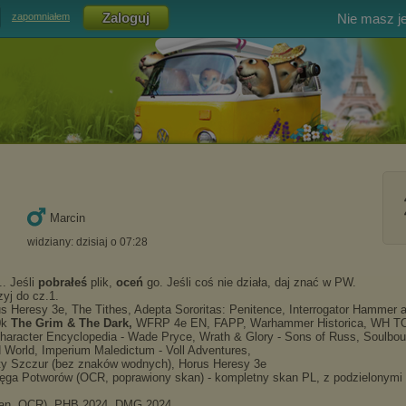
Nie masz j
zapomniałem
Marcin
widziany: dzisiaj o 07:28