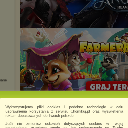
bane
rk Eye
Wykorzystujemy pliki cookies i podobne technologie w celu
usprawnienia korzystania z serwisu Chomikuj.pl oraz wyświetlenia
reklam dopasowanych do Twoich potrzeb.
Jeśli nie zmienisz ustawień dotyczących cookies w Twojej
przeglądarce, wyrażasz zgodę na ich umieszczanie na Twoim