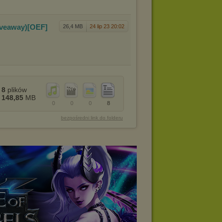
veaway)[
OEF]
26,4 MB
24 lip 23 20:02
8
plików
148,85
MB
0
0
0
8
bezpośredni link do folderu