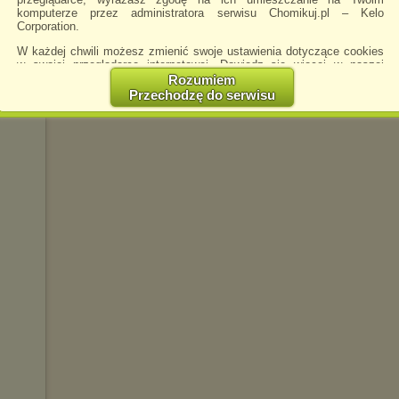
komputerze przez administratora serwisu Chomikuj.pl – Kelo
Corporation.
W każdej chwili możesz zmienić swoje ustawienia dotyczące cookies
w swojej przeglądarce internetowej. Dowiedz się więcej w naszej
Polityce Prywatności -
http://chomikuj.pl/PolitykaPrywatnosci.aspx
.
Rozumiem
Przechodzę do serwisu
Jednocześnie informujemy że zmiana ustawień przeglądarki może
spowodować ograniczenie korzystania ze strony Chomikuj.pl.
W przypadku braku twojej zgody na akceptację cookies niestety
prosimy o opuszczenie serwisu chomikuj.pl.
Wykorzystanie plików cookies
przez
Zaufanych Partnerów
(dostosowanie reklam do Twoich potrzeb, analiza skuteczności działań
marketingowych).
Wyrażenie sprzeciwu spowoduje, że wyświetlana Ci reklama nie
będzie dopasowana do Twoich preferencji, a będzie to reklama
wyświetlona przypadkowo.
Istnieje możliwość zmiany ustawień przeglądarki internetowej w
sposób uniemożliwiający przechowywanie plików cookies na
urządzeniu końcowym. Można również usunąć pliki cookies,
dokonując odpowiednich zmian w ustawieniach przeglądarki
internetowej.
Pełną informację na ten temat znajdziesz pod adresem
http://chomikuj.pl/PolitykaPrywatnosci.aspx
.