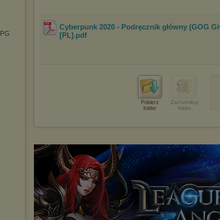
Cyberpunk 2020 - Podręcznik główny (GOG Gi
RPG
[PL]
.pdf
Pobierz
Zachomikuj
folder
folder