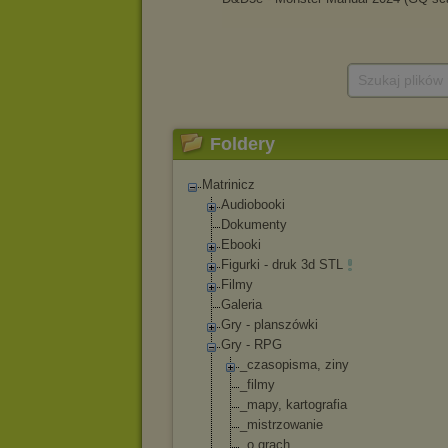
Szukaj plików
Foldery
Matrinicz
Audiobooki
Dokumenty
Ebooki
Figurki - druk 3d STL
Filmy
Galeria
Gry - planszówki
Gry - RPG
_czasopisma, ziny
_filmy
_mapy, kartografia
_mistrzowanie
_o grach