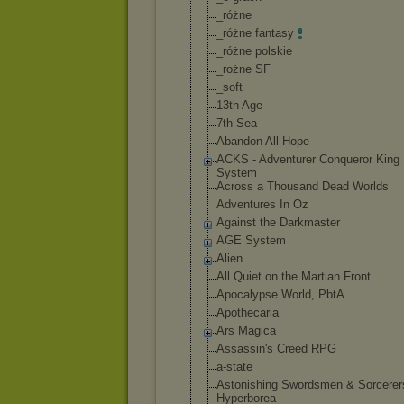
_różne
_różne fantasy
_różne polskie
_rożne SF
_soft
13th Age
7th Sea
Abandon All Hope
ACKS - Adventurer Conqueror King
System
Across a Thousand Dead Worlds
Adventures In Oz
Against the Darkmaster
AGE System
Alien
All Quiet on the Martian Front
Apocalypse World, PbtA
Apothecaria
Ars Magica
Assassin's Creed RPG
a-state
Astonishing Swordsmen & Sorcerer
Hyperborea