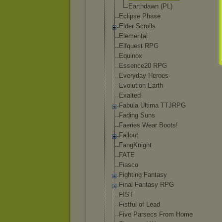
Earthdawn (PL)
Eclipse Phase
Elder Scrolls
Elemental
Elfquest RPG
Equinox
Essence20 RPG
Everyday Heroes
Evolution Earth
Exalted
Fabula Ultima TTJRPG
Fading Suns
Faeries Wear Boots!
Fallout
FangKnight
FATE
Fiasco
Fighting Fantasy
Final Fantasy RPG
FIST
Fistful of Lead
Five Parsecs From Home