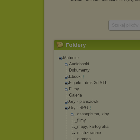
Szukaj plików
Foldery
Matrinicz
Audiobooki
Dokumenty
Ebooki
Figurki - druk 3d STL
Filmy
Galeria
Gry - planszówki
Gry - RPG
_czasopisma, ziny
_filmy
_mapy, kartografia
_mistrzowanie
_o grach