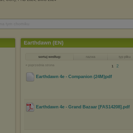
 na tym chomiku
Earthdawn (EN)
sortuj według:
nazwa
typ pliku
« poprzednia strona
2
1
Earthdawn 4e - Companion (24M)pdf
Earthdawn 4e - Grand Bazaar [FAS14208]
.pdf