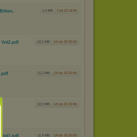
Bitte
n,
1,4 MB
1 lut 23 18:09
 Vol
2
.pdf
10,2 MB
14 sty 23 20:15
.pdf
11,2 MB
14 sty 23 20:06
22,3 MB
14 sty 23 20:06
 Vol
1
.pdf
11,9 MB
14 sty 23 20:05