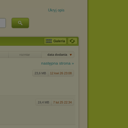
Ukryj opis
Galeria
rozmiar
data dodania
następna strona »
23,6 MB
12 kwi 26 23:08
19,4 MB
7 lut 25 22:34