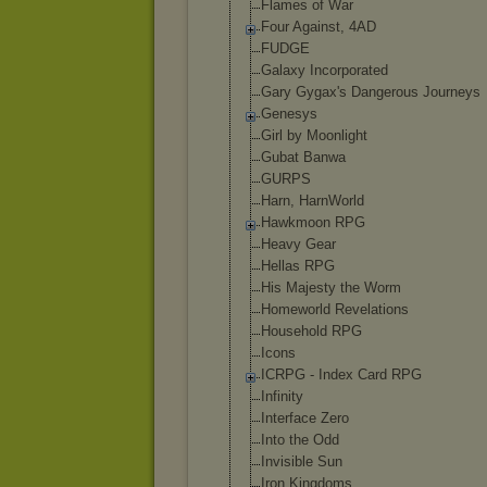
Flames of War
Four Against, 4AD
FUDGE
Galaxy Incorporated
Gary Gygax's Dangerous Journeys
Genesys
Girl by Moonlight
Gubat Banwa
GURPS
Harn, HarnWorld
Hawkmoon RPG
Heavy Gear
Hellas RPG
His Majesty the Worm
Homeworld Revelations
Household RPG
Icons
ICRPG - Index Card RPG
Infinity
Interface Zero
Into the Odd
Invisible Sun
Iron Kingdoms