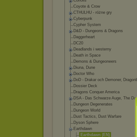
Coriolis
Coyote & Crow
CTHULHU - różne gry
Cyberpunk
Cypher System
D&D - Dungeons & Dragons
Daggerheart
DC20
Deadlands i westerny
Death in Space
Demons & Dungeoneers
Diuna, Dune
Doctor Who
DoD - Drakar och Demoner, Dragon
Dossier Deck
Dragons Conquer America
DSA - Das Schwarze Auge, The Da
Dungeon Degenerates
Dungeon World
Dust Tactics, Dust Warfare
Dyson Sphere
Earthdawn
Earthdawn (EN)