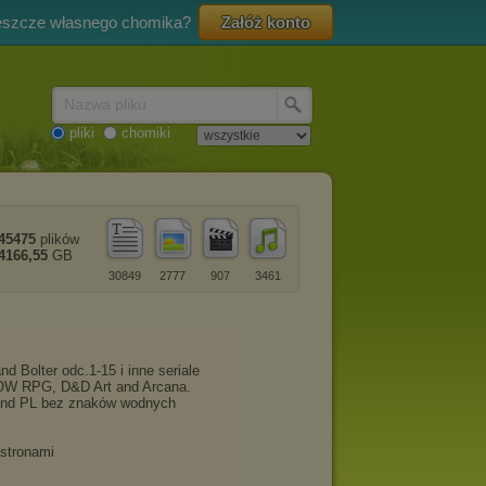
eszcze własnego chomika?
Załóż konto
Nazwa pliku
pliki
chomiki
45475
plików
4166,55
GB
30849
2777
907
3461