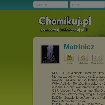
Chomik
Hasło
Matrinicz
Prezent
Ulubiony
Wiadomość