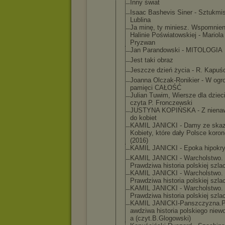
Inny świat
Isaac Bashevis Siner - Sztukmis
Lublina
Ja minę, ty miniesz. Wspomnien
Halinie Poświatowsk
iej - Mariola
Pryzwan
Jan Parandowski - MITOLOGIA
Jest taki obraz
Jeszcze dzień życia - R. Kapuśc
Joanna Olczak-Roni
kier - W ogr
pamięci CAŁOŚĆ
Julian Tuwim, Wiersze dla dziec
czyta P. Fronczewski
JUSTYNA KOPIŃSKA - Z nienaw
do kobiet
KAMIL JANICKI - Damy ze skaz
Kobiety, które dały Polsce koro
(2016)
KAMIL JANICKI - Epoka hipokry
KAMIL JANICKI - Warcholstwo
.
Prawdziwa historia polskiej szla
KAMIL JANICKI - Warcholstwo
.
Prawdziwa historia polskiej szla
KAMIL JANICKI - Warcholstwo
.
Prawdziwa historia polskiej szla
KAMIL JANICKI-Pan
szczyzna.P
awdziwa historia polskiego niewo
a (czyt.B.Glo
gowski)