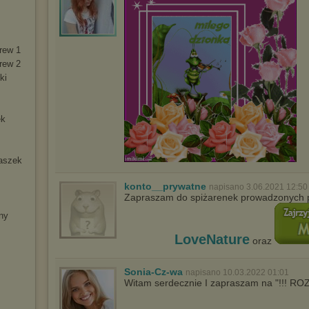
krew 1
krew 2
ki
ek
naszek
konto__prywatne
napisano 3.06.2021 12:50
Zapraszam do spiżarenek prowadzonych 
iny
LoveNature
oraz
Sonia-Cz-wa
napisano 10.03.2022 01:01
Witam serdecznie I zapraszam na "!!! R