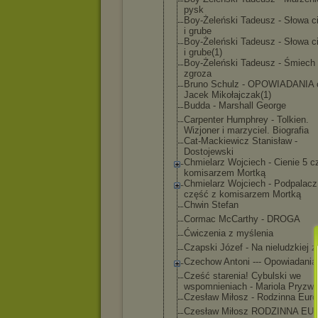
pysk
Boy-Żeleńsk
i Tadeusz - Słowa c
i grube
Boy-Żeleńsk
i Tadeusz - Słowa c
i grube(1)
Boy-Żeleńsk
i Tadeusz - Śmiech 
zgroza
Bruno Schulz - OPOWIADANIA 
Jacek Mikołajczak
(1)
Budda - Marshall George
Carpenter Humphrey - Tolkien.
Wizjoner i marzyciel. Biografia
Cat-Mackiew
icz Stanisław -
Dostojewski
Chmielarz Wojciech - Cienie 5 c
komisarzem Mortką
Chmielarz Wojciech - Podpalacz 
część z komisarzem Mortką
Chwin Stefan
Cormac McCarthy - DROGA
Ćwiczenia z myślenia
Czapski Józef - Na nieludzkiej z
Czechow Antoni --- Opowiadania
Cześć starenia! Cybulski we
wspomnienia
ch - Mariola Pryzw
Czesław Miłosz - Rodzinna Eur
Czesław Miłosz RODZINNA EU