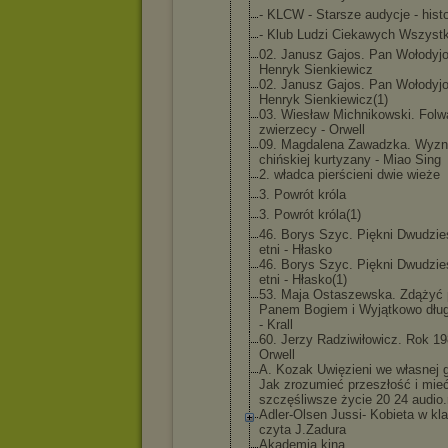
- KLCW - Starsze audycje - histo
- Klub Ludzi Ciekawych Wszyst
02. Janusz Gajos. Pan Wołodyj
Henryk Sienkiewicz
02. Janusz Gajos. Pan Wołodyj
Henryk Sienkiewicz
(1)
03. Wiesław Michnikowsk
i. Folw
zwierzecy - Orwell
09. Magdalena Zawadzka. Wyzn
chińskiej kurtyzany - Miao Sing
2. władca pierścieni dwie wieże
3. Powrót króla
3. Powrót króla(1)
46. Borys Szyc. Piękni Dwudzie
etni - Hłasko
46. Borys Szyc. Piękni Dwudzie
etni - Hłasko(1)
53. Maja Ostaszewska
. Zdążyć 
Panem Bogiem i Wyjątkowo długa
- Krall
60. Jerzy Radziwiłowi
cz. Rok 19
Orwell
A. Kozak Uwięzieni we własnej g
Jak zrozumieć przeszłość i mie
szczęśliwsz
e życie 20 24 audio.
Adler-Olsen Jussi- Kobieta w kla
czyta J.Zadura
Akademia kina