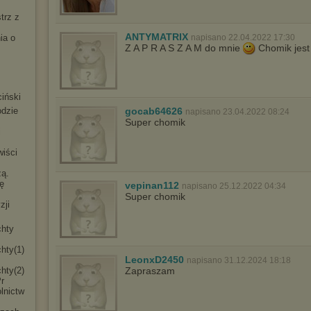
trz z
ANTYMATRIX
napisano 22.04.2022 17:30
ia o
Z A P R A S Z A M do mnie
Chomik jest 
iński
gocab64626
odzie
napisano 23.04.2022 08:24
Super chomik
i
iści
ą.
nę
vepinan112
napisano 25.12.2022 04:34
Super chomik
zji
chty
chty(1)
LeonxD2450
napisano 31.12.2024 18:18
Zapraszam
chty(2)
r
lnictw