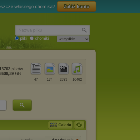
eszcze własnego chomika?
Załóż konto
Nazwa pliku
pliki
chomiki
13702
plików
3608,39
GB
47
174
2893
10462
Galeria
rozmiar
data dodania