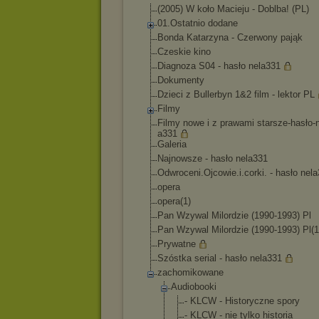
(2005) W koło Macieju - Doblba! (PL)
01.Ostatnio dodane
Bonda Katarzyna - Czerwony pająk
Czeskie kino
Diagnoza S04 - hasło nela331
Dokumenty
Dzieci z Bullerbyn 1&2 film - lektor PL
Filmy
Filmy nowe i z prawami starsze-hasło-
a331
Galeria
Najnowsze - hasło nela331
Odwroceni.Ojcowie
.i.corki. - hasło nel
opera
opera(1)
Pan Wzywal Milordzie (1990-1993) Pl
Pan Wzywal Milordzie (1990-1993) Pl(1
Prywatne
Szóstka serial - hasło nela331
zachomikowane
Audiobooki
- KLCW - Historyczne spory
- KLCW - nie tylko historia