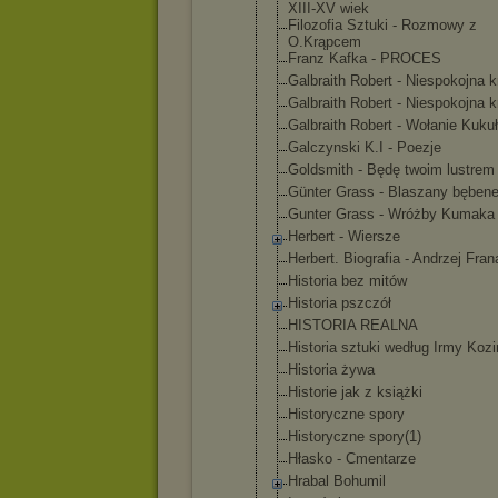
XIII-XV wiek
Filozofia Sztuki - Rozmowy z
O.Krąpcem
Franz Kafka - PROCES
Galbraith Robert - Niespokojna 
Galbraith Robert - Niespokojna 
Galbraith Robert - Wołanie Kukuł
Galczynski K.I - Poezje
Goldsmith - Będę twoim lustrem
Günter Grass - Blaszany bęben
Gunter Grass - Wróżby Kumaka
Herbert - Wiersze
Herbert. Biografia - Andrzej Fra
Historia bez mitów
Historia pszczół
HISTORIA REALNA
Historia sztuki według Irmy Koz
Historia żywa
Historie jak z książki
Historyczne spory
Historyczne spory(1)
Hłasko - Cmentarze
Hrabal Bohumil