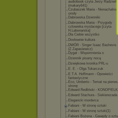
audiobook czyta Jerzy Radziwił
(makary641)
Czubaszek Maria - Nienachalna 
urody
Dabrowska Dzienniki
Dabrowska Maria - Przygody
czlowieka myslacego [czyta
H.Labonarsk
a]
Dla Ciebie wszystko
Dosłownie kultura
DWÓR - Singer Isaac Bashevis
(Z.Zapasiew
icz)
Dygat - Wspomnienia o
Dziennik pisany nocą
Dzwiękowa kronika PRL-u
E. E. - Olga Tokarczuk
E.T.A. Hoffmann - Opowieści
fantastyczn
e
Eco, Umberto - Temat na pierws
stronę
Edward Redliński - KONOPIEL
Edward Stachura - Siekierezad
a
Elegancki morderca
Fabiani - W stronę sztuki
Fabiani - W stronę sztuki(1)
Fabiani Bożena - Gawędy o szt