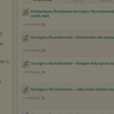
Klementyna-Suchanow-Grzegorz-Rzeczkowski-
cznik
.mp3
z chomika
x_54
Grzegorz-Rzeczkowski---Smolenska-nie-spraw
nel
z chomika
x_54
a331
Grzegorz-Rzeczkowski---Snajper-listy-pisze
.m
z chomika
x_54
)
Grzegorz-Rzeczkowski---Jaka-wina-Sasina
.m
z chomika
x_54