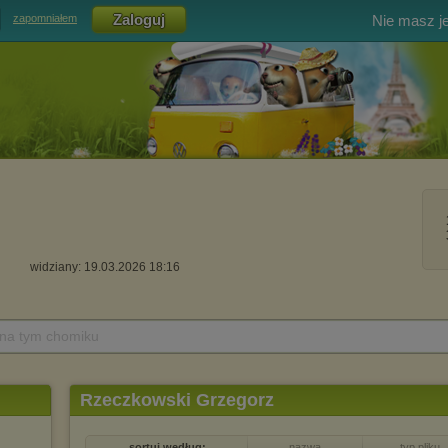
Nie masz j
zapomniałem
widziany: 19.03.2026 18:16
 na tym chomiku
Rzeczkowski Grzegorz
sortuj według:
nazwa
typ pliku