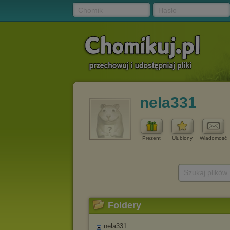
Chomik
Hasło
nela331
Prezent
Ulubiony
Wiadomość
Szukaj plików
Foldery
nela331