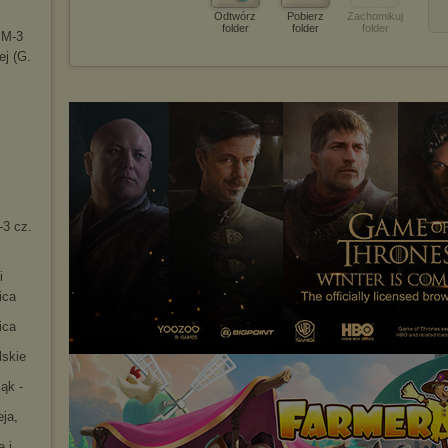
Odtwórz
Pobierz
Zachomikuj
folder
folder
folder
 M-3
e
j (G.
-3 cz.
i
ica
ica
lskie
ąk -
ja,
e i