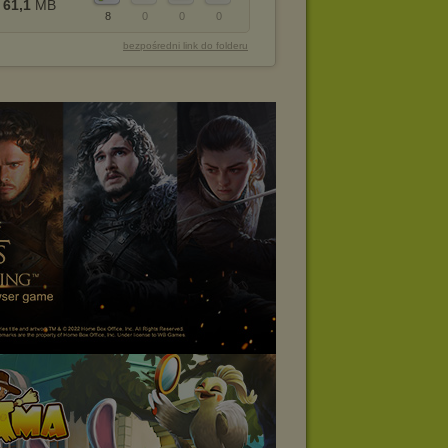
61,1
MB
8
0
0
0
bezpośredni link do folderu