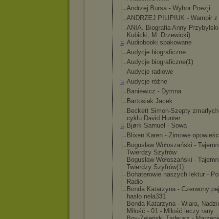
Andrzej Bursa - Wybor Poezji
ANDRZEJ PILIPIUK - Wampir z
ANIA. Biografia Anny Przybylski
Kubicki, M. Drzewicki)
Audiobooki spakowane
Audycje biograficzn
e
Audycje biograficzn
e(1)
Audycje radiowe
Audycje różne
Baniewicz - Dymna
Bartosiak Jacek
Beckett Simon-Szept
y zmarłych
cyklu David Hunter
Bjørk Samuel - Sowa
Blixen Karen - Zimowe opowieśc
Bogusław Wołoszański - Tajemn
Twierdzy Szyfrów
Bogusław Wołoszański - Tajemn
Twierdzy Szyfrów(1)
Bohaterowie naszych lektur - Po
Radio
Bonda Katarzyna - Czerwony paj
hasło nela331
Bonda Katarzyna - Wiara, Nadzie
Miłość - 01 - Miłość leczy rany
Boy-Żeleńsk
i Tadeusz - Marzeni