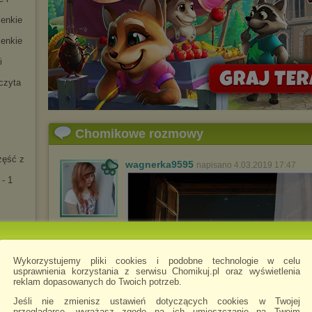
ienkie
ienkie
i
czyta
Chomikowe rozmowy
zęść z
wagnerka9595
napisano 4.03.2019 17:47
- 1
iemi
Wykorzystujemy pliki cookies i podobne technologie w celu
usprawnienia korzystania z serwisu Chomikuj.pl oraz wyświetlenia
an
reklam dopasowanych do Twoich potrzeb.
opa
Jeśli nie zmienisz ustawień dotyczących cookies w Twojej
ROPA
przeglądarce, wyrażasz zgodę na ich umieszczanie na Twoim