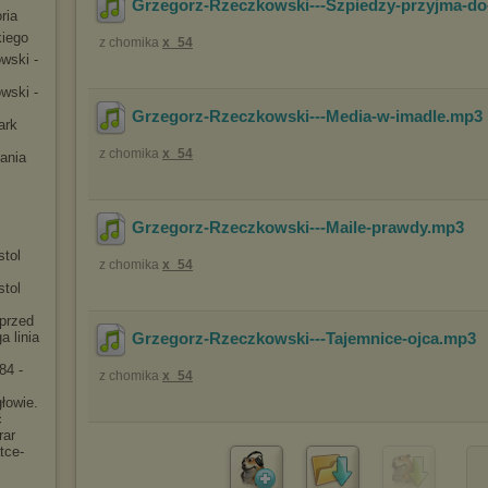
Grzegorz-Rzeczkowski---Szpiedzy-przyjma-do
ria
kiego
z chomika
x_54
owsk
i -
owsk
i -
Grzegorz-Rzeczkowski---Media-w-imadle
.mp3
ark
z chomika
x_54
ania
Grzegorz-Rzeczkowski---Maile-prawdy
.mp3
stol
z chomika
x_54
stol
przed
 linia
Grzegorz-Rzeczkowski---Tajemnice-ojca
.mp3
84 -
z chomika
x_54
łowie.
ć
rar
tce-