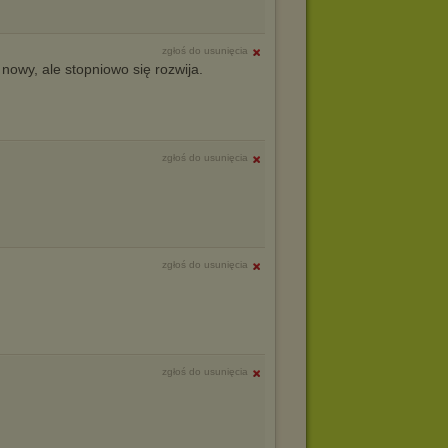
zgłoś do usunięcia
nowy, ale stopniowo się rozwija.
zgłoś do usunięcia
zgłoś do usunięcia
zgłoś do usunięcia