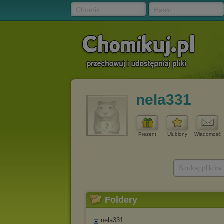
Chomik
Hasło
nela331
Prezent
Ulubiony
Wiadomość
Szukaj plików
Foldery
nela331