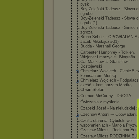
pysk
Boy-Żeleńsk
i Tadeusz - Słowa c
i grube
Boy-Żeleńsk
i Tadeusz - Słowa c
i grube(1)
Boy-Żeleńsk
i Tadeusz - Śmiech 
zgroza
Bruno Schulz - OPOWIADANIA 
Jacek Mikołajczak
(1)
Budda - Marshall George
Carpenter Humphrey - Tolkien.
Wizjoner i marzyciel. Biografia
Cat-Mackiew
icz Stanisław -
Dostojewski
Chmielarz Wojciech - Cienie 5 c
komisarzem Mortką
Chmielarz Wojciech - Podpalacz 
część z komisarzem Mortką
Chwin Stefan
Cormac McCarthy - DROGA
Ćwiczenia z myślenia
Czapski Józef - Na nieludzkiej z
Czechow Antoni --- Opowiadania
Cześć starenia! Cybulski we
wspomnienia
ch - Mariola Pryzw
Czesław Miłosz - Rodzinna Eur
Czesław Miłosz RODZINNA EU