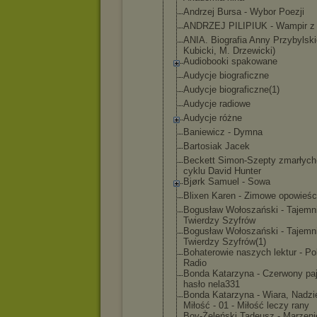
Andrzej Bursa - Wybor Poezji
ANDRZEJ PILIPIUK - Wampir z
ANIA. Biografia Anny Przybylski
Kubicki, M. Drzewicki)
Audiobooki spakowane
Audycje biograficzn
e
Audycje biograficzn
e(1)
Audycje radiowe
Audycje różne
Baniewicz - Dymna
Bartosiak Jacek
Beckett Simon-Szept
y zmarłych
cyklu David Hunter
Bjørk Samuel - Sowa
Blixen Karen - Zimowe opowieśc
Bogusław Wołoszański - Tajemn
Twierdzy Szyfrów
Bogusław Wołoszański - Tajemn
Twierdzy Szyfrów(1)
Bohaterowie naszych lektur - Po
Radio
Bonda Katarzyna - Czerwony paj
hasło nela331
Bonda Katarzyna - Wiara, Nadzie
Miłość - 01 - Miłość leczy rany
Boy-Żeleńsk
i Tadeusz - Marzeni