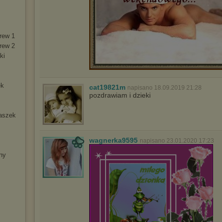
krew 1
krew 2
ki
ek
cat19821m
napisano 18.09.2019 21:28
pozdrawiam i dzieki
naszek
wagnerka9595
napisano 23.01.2020 17:23
iny