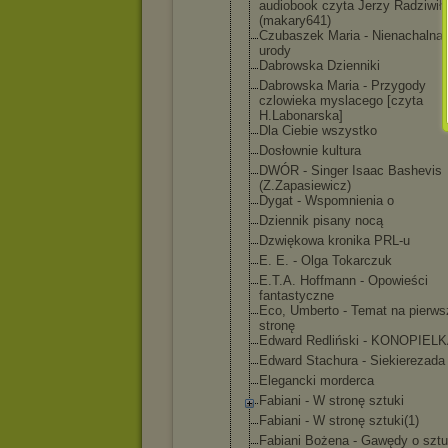
audiobook czyta Jerzy Radziwił
(makary641)
Czubaszek Maria - Nienachalna 
urody
Dabrowska Dzienniki
Dabrowska Maria - Przygody
czlowieka myslacego [czyta
H.Labonarsk
a]
Dla Ciebie wszystko
Dosłownie kultura
DWÓR - Singer Isaac Bashevis
(Z.Zapasiew
icz)
Dygat - Wspomnienia o
Dziennik pisany nocą
Dzwiękowa kronika PRL-u
E. E. - Olga Tokarczuk
E.T.A. Hoffmann - Opowieści
fantastyczn
e
Eco, Umberto - Temat na pierws
stronę
Edward Redliński - KONOPIEL
Edward Stachura - Siekierezad
a
Elegancki morderca
Fabiani - W stronę sztuki
Fabiani - W stronę sztuki(1)
Fabiani Bożena - Gawędy o szt