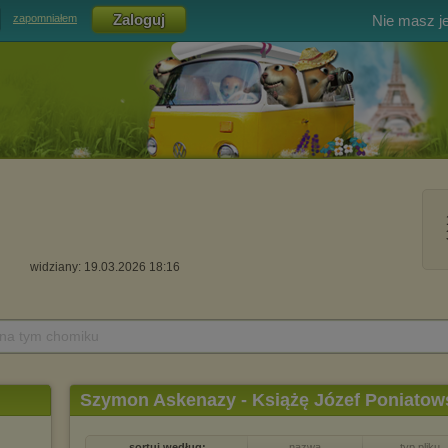
Nie masz j
zapomniałem
widziany: 19.03.2026 18:16
 na tym chomiku
Szymon Askenazy - Książę Józef Poniatow
sortuj według:
nazwa
typ pliku