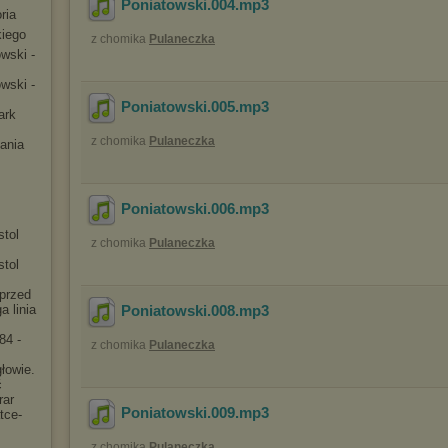
Poniatowski.004
.mp3
ria
kiego
z chomika
Pulaneczka
owsk
i -
owsk
i -
Poniatowski.005
.mp3
ark
z chomika
Pulaneczka
ania
Poniatowski.006
.mp3
stol
z chomika
Pulaneczka
stol
przed
 linia
Poniatowski.008
.mp3
84 -
z chomika
Pulaneczka
łowie.
ć
rar
Poniatowski.009
.mp3
tce-
z chomika
Pulaneczka