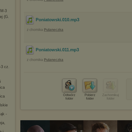
 M-3
e
j (G.
Poniatowski.010
.mp3
z chomika
Pulaneczka
Poniatowski.011
.mp3
z chomika
Pulaneczka
-3 cz.
i
ica
Odtwórz
Pobierz
Zachomikuj
ica
folder
folder
folder
lskie
ąk -
ja,
e i