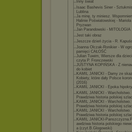
Inny świat
Isaac Bashevis Siner - Sztukmis
Lublina
Ja minę, ty miniesz. Wspomnien
Halinie Poświatowsk
iej - Mariola
Pryzwan
Jan Parandowski - MITOLOGIA
Jest taki obraz
Jeszcze dzień życia - R. Kapuśc
Joanna Olczak-Roni
kier - W ogr
pamięci CAŁOŚĆ
Julian Tuwim, Wiersze dla dziec
czyta P. Fronczewski
JUSTYNA KOPIŃSKA - Z nienaw
do kobiet
KAMIL JANICKI - Damy ze skaz
Kobiety, które dały Polsce koro
(2016)
KAMIL JANICKI - Epoka hipokry
KAMIL JANICKI - Warcholstwo
.
Prawdziwa historia polskiej szla
KAMIL JANICKI - Warcholstwo
.
Prawdziwa historia polskiej szla
KAMIL JANICKI - Warcholstwo
.
Prawdziwa historia polskiej szla
KAMIL JANICKI-Pan
szczyzna.P
awdziwa historia polskiego niewo
a (czyt.B.Glo
gowski)