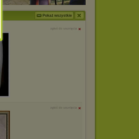
Pokaż wszystkie
zgłoś do usunięcia
zgłoś do usunięcia