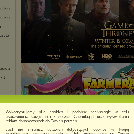
ienkie
ienkie
i
czyta
zęść z
- 1
iemi
Wykorzystujemy pliki cookies i podobne technologie w celu
usprawnienia korzystania z serwisu Chomikuj.pl oraz wyświetlenia
an
reklam dopasowanych do Twoich potrzeb.
opa
Jeśli nie zmienisz ustawień dotyczących cookies w Twojej
ROPA
przeglądarce, wyrażasz zgodę na ich umieszczanie na Twoim