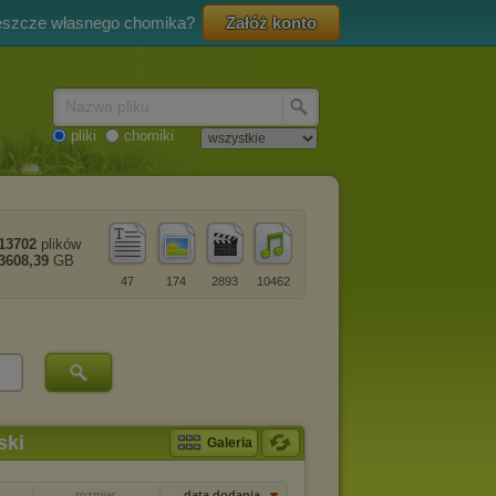
eszcze własnego chomika?
Załóż konto
Nazwa pliku
pliki
chomiki
13702
plików
3608,39
GB
47
174
2893
10462
ski
Galeria
rozmiar
data dodania