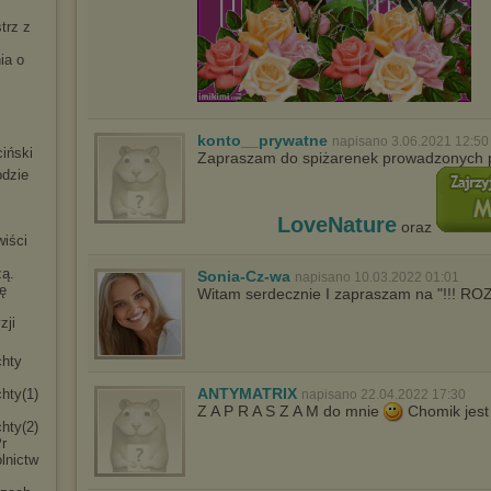
trz z
ia o
konto__prywatne
napisano 3.06.2021 12:50
iński
Zapraszam do spiżarenek prowadzonych 
odzie
i
LoveNature
oraz
iści
ą.
Sonia-Cz-wa
napisano 10.03.2022 01:01
nę
Witam serdecznie I zapraszam na "!!! R
zji
chty
ANTYMATRIX
chty(1)
napisano 22.04.2022 17:30
Z A P R A S Z A M do mnie
Chomik jest 
chty(2)
r
lnictw