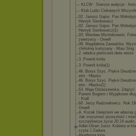
- KLCW - Starsze audycje - histo
- Klub Ludzi Ciekawych Wszyst
02. Janusz Gajos. Pan Wołodyj
Henryk Sienkiewicz
02. Janusz Gajos. Pan Wołodyj
Henryk Sienkiewicz
(1)
03. Wiesław Michnikowsk
i. Folw
zwierzecy - Orwell
09. Magdalena Zawadzka. Wyzn
chińskiej kurtyzany - Miao Sing
2. władca pierścieni dwie wieże
3. Powrót króla
3. Powrót króla(1)
46. Borys Szyc. Piękni Dwudzie
etni - Hłasko
46. Borys Szyc. Piękni Dwudzie
etni - Hłasko(1)
53. Maja Ostaszewska
. Zdążyć 
Panem Bogiem i Wyjątkowo długa
- Krall
60. Jerzy Radziwiłowi
cz. Rok 19
Orwell
A. Kozak Uwięzieni we własnej g
Jak zrozumieć przeszłość i mie
szczęśliwsz
e życie 20 24 audio.
Adler-Olsen Jussi- Kobieta w kla
czyta J.Zadura
Akademia kina