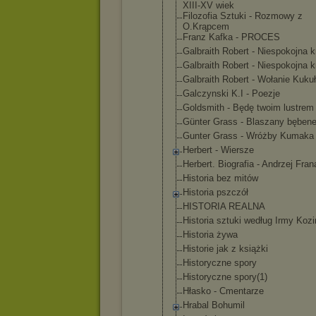
XIII-XV wiek
Filozofia Sztuki - Rozmowy z
O.Krąpcem
Franz Kafka - PROCES
Galbraith Robert - Niespokojna 
Galbraith Robert - Niespokojna 
Galbraith Robert - Wołanie Kukuł
Galczynski K.I - Poezje
Goldsmith - Będę twoim lustrem
Günter Grass - Blaszany bęben
Gunter Grass - Wróżby Kumaka
Herbert - Wiersze
Herbert. Biografia - Andrzej Fra
Historia bez mitów
Historia pszczół
HISTORIA REALNA
Historia sztuki według Irmy Koz
Historia żywa
Historie jak z książki
Historyczne spory
Historyczne spory(1)
Hłasko - Cmentarze
Hrabal Bohumil