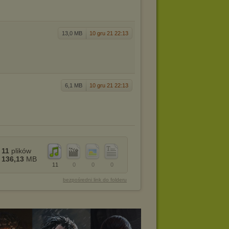
13,0 MB
10 gru 21 22:13
6,1 MB
10 gru 21 22:13
11
plików
136,13
MB
11
0
0
0
bezpośredni link do folderu