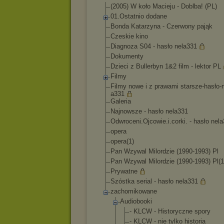
(2005) W koło Macieju - Doblba! (PL)
01.Ostatnio dodane
Bonda Katarzyna - Czerwony pająk
Czeskie kino
Diagnoza S04 - hasło nela331
Dokumenty
Dzieci z Bullerbyn 1&2 film - lektor PL
Filmy
Filmy nowe i z prawami starsze-hasło-
a331
Galeria
Najnowsze - hasło nela331
Odwroceni.Ojcowie
.i.corki. - hasło nel
opera
opera(1)
Pan Wzywal Milordzie (1990-1993) Pl
Pan Wzywal Milordzie (1990-1993) Pl(1
Prywatne
Szóstka serial - hasło nela331
zachomikowane
Audiobooki
- KLCW - Historyczne spory
- KLCW - nie tylko historia