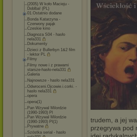
(2005) W koło Macieju -
Doblba! (PL)
01.Ostatnio dodane
Bonda Katarzyna -
Czerwony pająk
Czeskie kino
Diagnoza S04 - hasło
nela331
Dokumenty
Dzieci z Bullerbyn 1&2 film
- lektor PL
Filmy
Filmy nowe i z prawami
starsze-hasło-nel
a331
Galeria
Najnowsze - hasło nela331
Odwroceni.Ojcowie
.i.corki. -
hasło nela331
opera
opera(1)
Pan Wzywal Milordzie
(1990-1993) Pl
Pan Wzywal Milordzie
trudem, a jej wa
(1990-1993) Pl(1)
Prywatne
przegrywa pod 
Szóstka serial - hasło
idei radykalnyc
nela331