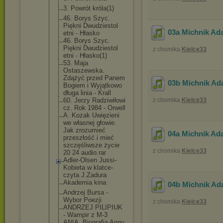
3. Powrót króla(1)
46. Borys Szyc.
Piękni Dwudziestol
03a Michnik Ada
etni - Hłasko
46. Borys Szyc.
Piękni Dwudziestol
z chomika
Kielce33
etni - Hłasko(1)
53. Maja
Ostaszewska
.
Zdążyć przed Panem
03b Michnik Ad
Bogiem i Wyjątkowo
długa linia - Krall
60. Jerzy Radziwiłowi
z chomika
Kielce33
cz. Rok 1984 - Orwell
A. Kozak Uwięzieni
we własnej głowie.
Jak zrozumieć
04a Michnik Ada
przeszłość i mieć
szczęśliwsz
e życie
z chomika
Kielce33
20 24 audio.rar
Adler-Olsen Jussi-
Kobieta w klatce-
czyta J.Zadura
Akademia kina
04b Michnik Ad
Andrzej Bursa -
Wybor Poezji
z chomika
Kielce33
ANDRZEJ PILIPIUK
- Wampir z M-3
ANIA. Biografia Anny