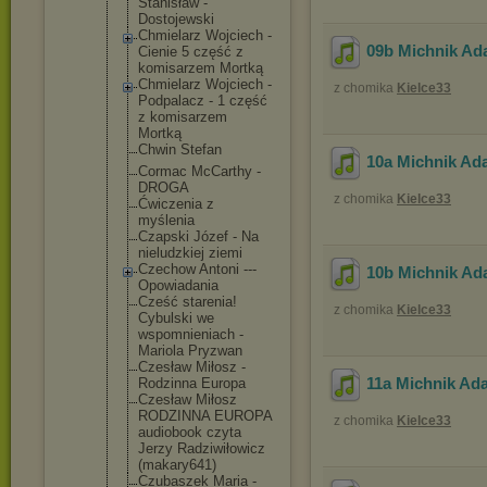
Stanisław -
Dostojewski
Chmielarz Wojciech -
09b Michnik Ad
Cienie 5 część z
komisarzem Mortką
Chmielarz Wojciech -
z chomika
Kielce33
Podpalacz - 1 część
z komisarzem
Mortką
Chwin Stefan
10a Michnik Ada
Cormac McCarthy -
DROGA
z chomika
Kielce33
Ćwiczenia z
myślenia
Czapski Józef - Na
nieludzkiej ziemi
Czechow Antoni ---
10b Michnik Ad
Opowiadania
Cześć starenia!
z chomika
Kielce33
Cybulski we
wspomnienia
ch -
Mariola Pryzwan
Czesław Miłosz -
11a Michnik Ada
Rodzinna Europa
Czesław Miłosz
RODZINNA EUROPA
z chomika
Kielce33
audiobook czyta
Jerzy Radziwiłowi
cz
(makary641)
Czubaszek Maria -