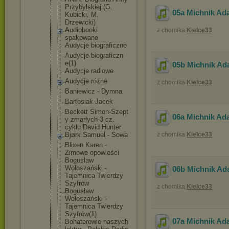
Przybylskie
j (G.
05a Michnik Ada
Kubicki, M.
Drzewicki)
Audiobooki
z chomika
Kielce33
spakowane
Audycje biograficzn
e
Audycje biograficzn
e(1)
05b Michnik Ad
Audycje radiowe
Audycje różne
z chomika
Kielce33
Baniewicz - Dymna
Bartosiak Jacek
Beckett Simon-Szept
06a Michnik Ada
y zmarłych-3 cz.
cyklu David Hunter
Bjørk Samuel - Sowa
z chomika
Kielce33
Blixen Karen -
Zimowe opowieści
Bogusław
Wołoszański -
06b Michnik Ad
Tajemnica Twierdzy
Szyfrów
z chomika
Kielce33
Bogusław
Wołoszański -
Tajemnica Twierdzy
Szyfrów(1)
07a Michnik Ada
Bohaterowie naszych