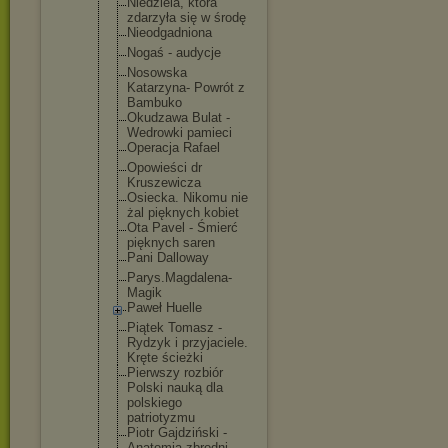
Niedziela, która
zdarzyła się w środę
Nieodgadnio
na
Nogaś - audycje
Nosowska
Katarzyna- Powrót z
Bambuko
Okudzawa Bulat -
Wedrowki pamieci
Operacja Rafael
Opowieści dr
Kruszewicza
Osiecka. Nikomu nie
żal pięknych kobiet
Ota Pavel - Śmierć
pięknych saren
Pani Dalloway
Parys.Magda
lena-
Magik
Paweł Huelle
Piątek Tomasz -
Rydzyk i przyjaciele
.
Kręte ścieżki
Pierwszy rozbiór
Polski nauką dla
polskiego
patriotyzmu
Piotr Gajdziński -
Anatomia zbrodni