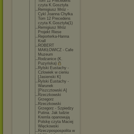
Tom 12 Precedens
czyta K.Gosztyła
Remigiusz Mróz -
Cykl Joanna Chyłka
Tom 12 Precedens
czyta K.Gosztyła(
1)
Remigiusz Mróz
Projekt Riese
Reporterka-
Hanna
Krall
ROBERT
MAKŁOWICZ - Cafe
Muzeum
Rodzanice (K.
Puzyńska)
Rylski Eustachy -
Czlowiek w cieniu
[Jasienski K]
Rylski Eustachy -
Warunek
[Piszcztows
ki A]
Rzeczkowski
Grzegorz
Rzeczkowski
Grzegorz - Szpiedzy
Putina. Jak ludzie
Kremla opanowują
Polskę czyta Maciej
Więckowski
Rzeczpospos
polita w