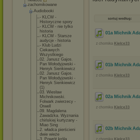
zachomikowane
Audiobooki
- KLCW -
sortuj według:
Historyczne spory
- KLCW - nie tylko
historia
01a Michnik Ada
- KLCW - Starsze
audycje - historia
z chomika
Kielce33
- Klub Ludzi
Ciekawych
Wszystkiego
02. Janusz Gajos.
Pan Wołodyjowsk
i -
01b Michnik Ad
Henryk Sienkiewicz
02. Janusz Gajos.
z chomika
Kielce33
Pan Wołodyjowsk
i -
Henryk Sienkiewicz
(1)
03. Wiesław
02a Michnik Ada
Michnikowsk
i.
Folwark zwierzecy -
Orwell
z chomika
Kielce33
09. Magdalena
Zawadzka. Wyznania
chińskiej kurtyzany -
Miao Sing
02b Michnik Ad
2. władca pierścieni
dwie wieże
3. Powrót króla
z chomika
Kielce33