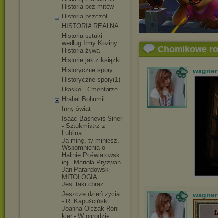
Historia bez mitów
Historia pszczół
HISTORIA REALNA
Historia sztuki
według Irmy Koziny
Chomikowe r
Historia żywa
Historie jak z książki
Historyczne spory
wagner
Historyczne spory(1)
Hłasko - Cmentarze
Hrabal Bohumil
Inny świat
Isaac Bashevis Siner
- Sztukmistrz z
Lublina
Ja minę, ty miniesz.
Wspomnienia o
Halinie Poświatowsk
iej - Mariola Pryzwan
Jan Parandowski -
MITOLOGIA
Jest taki obraz
Jeszcze dzień życia
wagner
- R. Kapuściński
Joanna Olczak-Roni
kier - W ogrodzie