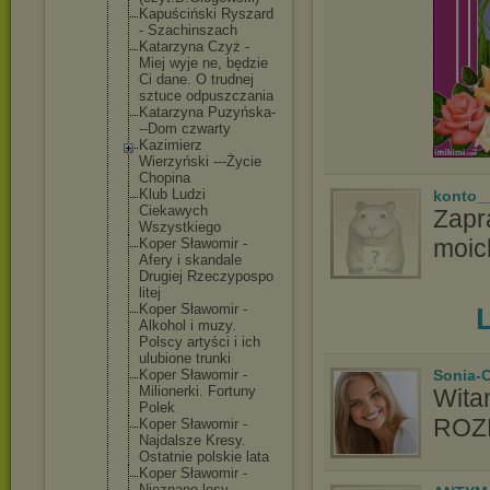
Kapuściński Ryszard
- Szachinszac
h
Katarzyna Czyż -
Miej wyje ne, będzie
Ci dane. O trudnej
sztuce odpuszczani
a
Katarzyna Puzyńska-
--
Dom czwarty
Kazimierz
Wierzyński ---Życie
Chopina
Klub Ludzi
konto_
Ciekawych
Zapr
Wszystkiego
moic
Koper Sławomir -
Afery i skandale
Drugiej Rzeczypospo
litej
Koper Sławomir -
Alkohol i muzy.
Polscy artyści i ich
ulubione trunki
Sonia-
Koper Sławomir -
Milionerki. Fortuny
Wita
Polek
ROZM
Koper Sławomir -
Najdalsze Kresy.
Ostatnie polskie lata
Koper Sławomir -
Nieznane losy