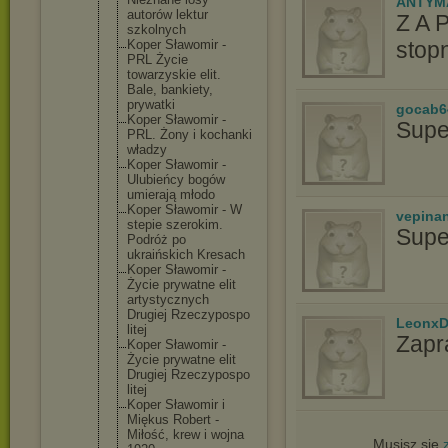
ANTYM
autorów lektur
Z A 
szkolnych
stopn
Koper Sławomir -
PRL Życie
towarzyskie elit.
Bale, bankiety,
prywatki
gocab6
Koper Sławomir -
Supe
PRL. Żony i kochanki
władzy
Koper Sławomir -
Ulubieńcy bogów
umierają młodo
Koper Sławomir - W
vepina
stepie szerokim.
Supe
Podróż po
ukraińskich Kresach
Koper Sławomir -
Życie prywatne elit
artystyczny
ch
Drugiej Rzeczypospo
LeonxD
litej
Zapr
Koper Sławomir -
Życie prywatne elit
Drugiej Rzeczypospo
litej
Koper Sławomir i
Miękus Robert -
Miłość, krew i wojna
Musisz się