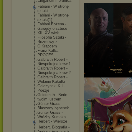
Elegancki morderca
Fabiani - W stronę
sztuki
Fabiani - W stronę
sztuki(1)
Fabiani Bożena -
Gawędy o sztuce
XIII-XV wiek
Filozofia Sztuki -
Rozmowy z
O.Krąpcem
Franz Kafka -
PROCES
Galbraith Robert -
Niespokojna krew 1
Galbraith Robert -
Niespokojna krew 2
Galbraith Robert -
Wołanie Kukułki
Galczynski K.I -
Poezje
Goldsmith - Będę
twoim lustrem
Günter Grass -
Blaszany bębenek
Gunter Grass -
Wróżby Kumaka
Herbert - Wiersze
Herbert. Biografia -
Andrzej Franaszek