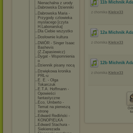
11b Michnik Ada
Nienachalna z urody
Dabrowska Dzienniki
z chomika
Kielce33
Dabrowska Maria -
Przygody czlowieka
myslacego [czyta
H.Labonarsk
a]
Dla Ciebie wszystko
12a Michnik Ada
Dosłownie kultura
z chomika
Kielce33
DWÓR - Singer Isaac
Bashevis
(Z.Zapasiew
icz)
Dygat - Wspomnienia
o
12b Michnik Ad
Dziennik pisany nocą
Dzwiękowa kronika
z chomika
Kielce33
PRL-u
E. E. - Olga
Tokarczuk
E.T.A. Hoffmann -
Opowieści
fantastyczn
e
Eco, Umberto -
Temat na pierwszą
Odt
stronę
fo
Edward Redliński -
KONOPIELKA
Edward Stachura -
Siekierezad
a