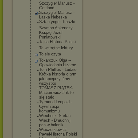
Szczygieł Mariusz -
Gottland
Szczygieł Mariusz -
Laska Nebeska
Sztautynger -fraszki
Szymon Askenazy -
Książę Józef
Poniatowski
Tajna Historia Polski
Te wstrętne lektury
To się czyta
Tokarczuk Olga --
Opowiadania bizarne
Tom Phillips - Ludzie.
Krótka historia o tym,
jak spieprzyliś
my
wszystko
TOMASZ PIĄTEK-
Maci
erewicz.Jak to
się stało
Tyrmand Leopold -
Cywilizacja
komunizmu
Wiechecki Stefan
Wiech - Dmuchnij
pan w balonik
Wieczorkiew
icz
Paweł-Histo
ria Polski