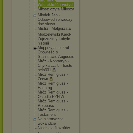
Michnik -
Wściekłość i wstyd
Miłosz czyta Miłosza
Miodek Jan -
Odpowiednie rzeczy
dać słowo
Mistrz i Małgorzata
Modzelewski Karol-
Zajeż
dzimy kobyłę
historii
Mój przyjaciel król.
Opowieść o
Stanisławie Auguście
Mróz - Kontratyp -
Chyłka cz. 8 - hasło
nela331
Mróz Remigiusz -
Zerwa
Mróz Remigiusz -
Hashtag
Mróz Remigiusz -
Osiedle RZNiW
Mróz Remigiusz -
Przepaść
Mróz Remigiusz -
Testament
Na historyczne
j
wokandzie
Niedziela filozofów