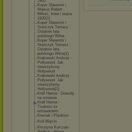
1920
Koper Sławomir i
Miękus Robert -
Miłość, krew i wojna
1920(1)
Koper Sławomir i
Stańczyk Tomasz -
Ostatnie lata
polskiego Wilna
Koper Sławomir i
Stańczyk Tomasz -
Ostatnie lata
polskiego Wilna(1)
Krakowski Andrzej -
Pollywood. Jak
stworzylism
y
Hollywood
Krakowski Andrzej -
Pollywood. Jak
stworzylism
y
Hollywood(1
)
Krall Hanna - Dowody
na istnienie
Krall Hanna -
Trudnoci ze
wstawaniem
Kreciek i Plankton
Król Marcin
Krystyna Kurczab-
Red
lich - Wowa,