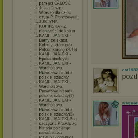
pamięci CAŁOŚĆ
Julian Tuwim,
Wiersze dla dzieci
czyta P. Fronczewski
JUSTYNA
KOPIŃSKA - Z
nienawiści do kobiet
KAMIL JANICKI -
Damy ze skazą.
Kobiety, które dały
Polsce koronę (2016)
KAMIL JANICKI -
Epoka hipokryzji
KAMIL JANICKI -
Warcholstwo
.
cat198
Prawdziwa historia
pozd
polskiej szlachty
KAMIL JANICKI -
Warcholstwo
.
Prawdziwa historia
polskiej szlachty(1)
KAMIL JANICKI -
wagner
Warcholstwo
.
Prawdziwa historia
polskiej szlachty(2)
KAMIL JANICKI-Pan
szczyzna.Pr
awdziwa
historia polskiego
niewolnictw
a
(czyt.B.Glo
gowski)