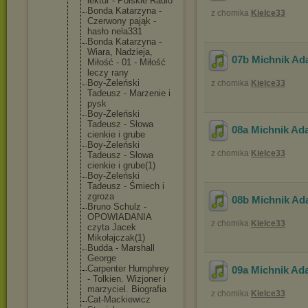
lektur - Polskie Radio
Bonda Katarzyna -
z chomika
Kielce33
Czerwony pająk -
hasło nela331
Bonda Katarzyna -
Wiara, Nadzieja,
07b Michnik Ad
Miłość - 01 - Miłość
leczy rany
Boy-Żeleńsk
i
z chomika
Kielce33
Tadeusz - Marzenie i
pysk
Boy-Żeleńsk
i
Tadeusz - Słowa
08a Michnik Ada
cienkie i grube
Boy-Żeleńsk
i
z chomika
Kielce33
Tadeusz - Słowa
cienkie i grube(1)
Boy-Żeleńsk
i
Tadeusz - Śmiech i
zgroza
08b Michnik Ad
Bruno Schulz -
OPOWIADANIA
z chomika
Kielce33
czyta Jacek
Mikołajczak
(1)
Budda - Marshall
George
Carpenter Humphrey
09a Michnik Ada
- Tolkien. Wizjoner i
marzyciel. Biografia
z chomika
Kielce33
Cat-Mackiew
icz