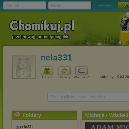
Chomik
Hasło
zapomniałem
nela331
widziany: 19.03.2
Prezent
Ulubiony
Wiadomość
Szukaj plików na tym chomiku
Foldery
Michnik - Wściekł
nela331