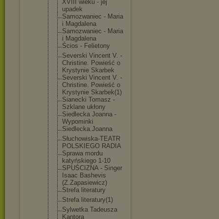
XVIII wieku - jej
upadek
Samozwaniec - Maria
i Magdalena
Samozwaniec - Maria
i Magdalena
Ścios - Felietony
Severski Vincent V. -
Christine. Powieść o
Krystynie Skarbek
Severski Vincent V. -
Christine. Powieść o
Krystynie Skarbek(1)
Sianecki Tomasz -
Szklane ukłony
Siedlecka Joanna -
Wypominki
Siedlecka.J
oanna
Słuchowiska
-TEATR
POLSKIEGO RADIA
Sprawa mordu
katyńskiego 1-10
SPUŚCIZNA - Singer
Isaac Bashevis
(Z.Zapasiew
icz)
Strefa literatury
Strefa literatury(
1)
Sylwetka Tadeusza
Kantora