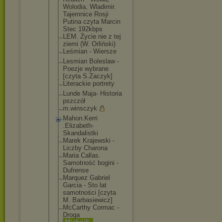
Wolodia, Wladimir.
Tajemnice Rosji
Putina czyta Marcin
Stec 192kbps
LEM. Życie nie z tej
ziemi (W. Orliński)
Leśmian - Wiersze
Lesmian Boleslaw -
Poezje wybrane
[czyta S.Zaczyk]
Literackie portrety
Lunde Maja- Historia
pszczół
m.winsczyk
Mahon.Kerri
.Elizabeth-
Skandalistk
i
Marek Krajewski -
Liczby Charona
Maria Callas.
Samotność bogini -
Dufrense
Marquez Gabriel
Garcia - Sto lat
samotności [czyta
M. Barbasiewic
z]
McCarthy Cormac -
Droga