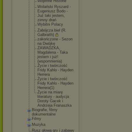
Wojenne Historie
Wolański Ryszard -
Eugeniusz Bodo -
Już taki jestem,
zimny drań
Wybitni Polacy
Zabójcza biel (R.
Galbraith)
zakończone - Sezon
na Dwójkę
ZAWADZKA,
Magdalena - Taka
jestem i już!
(wspomnieni
a)
Życie i twórczość
Fridy Kahlo - Hayden
Herrera
Życie i twórczość
Fridy Kahlo - Hayden
Herrera(1)
Życie na miarę
literatury - audycja
Doroty Gacek i
Andrzeja Franaszka
Biografie, filmy
dokumentalne
Filmy
Muzyka
Rusz głową gry i zabawy