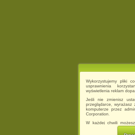
Wykorzystujemy pliki c
usprawnienia korzyst
wyświetlenia reklam dop
Jeśli nie zmienisz ust
przeglądarce, wyrażasz
komputerze przez admin
Corporation.
W każdej chwili możesz
cookies w swojej przeglą
w naszej Pol