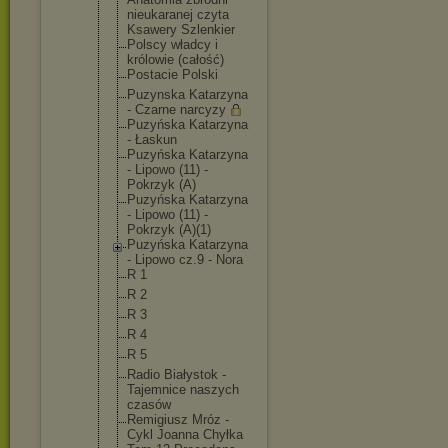
nieukaranej czyta
Ksawery Szlenkier
Polscy władcy i
królowie (całość)
Postacie Polski
Puzynska Katarzyna
- Czarne narcyzy
Puzyńska Katarzyna
- Łaskun
Puzyńska Katarzyna
- Lipowo (11) -
Pokrzyk (A)
Puzyńska Katarzyna
- Lipowo (11) -
Pokrzyk (A)(1)
Puzyńska Katarzyna
- Lipowo cz.9 - Nora
R 1
R 2
R 3
R 4
R 5
Radio Białystok -
Tajemnice naszych
czasów
Remigiusz Mróz -
Cykl Joanna Chyłka