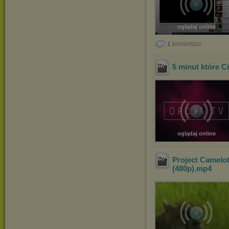
oglądaj online
1
komentarz
5 minut które C
oglądaj online
Project Camelot
(480p)
.mp4