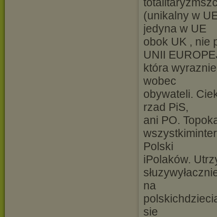
totalitaryzms
(unikalny w UE
jedyna w UE
obok UK , n
UNII EUROPE
która wyrazni
wobec
obywateli. Cie
rzad PiS,
ani PO. Topoka
wszystkiminter
Polski
iPolaków. Utr
słuzywyłaczni
na
polskichdzieci
sie