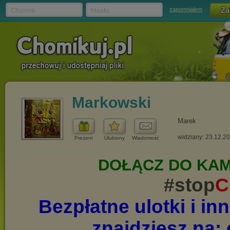
Chomik
Hasło
zapomniałem
Markowski
Marek
widziany: 23.12.2
Prezent
Ulubiony
Wiadomość