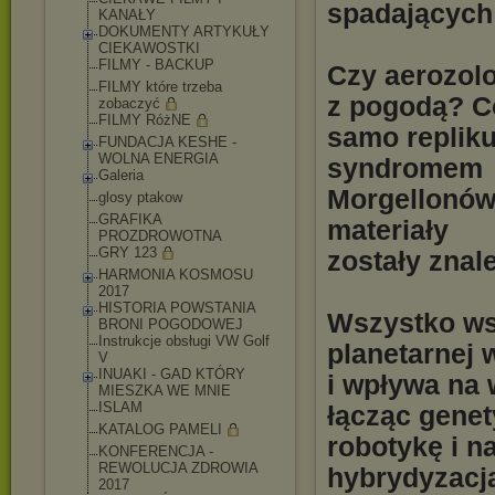
spadających 
KANAŁY
DOKUMENTY ARTYKUŁY
CIEKAWOSTKI
FILMY - BACKUP
Czy aerozol
FILMY które trzeba
z pogodą? C
zobaczyć
FILMY RóżNE
samo repliku
FUNDACJA KESHE -
WOLNA ENERGIA
syndromem
Galeria
Morgellonów
glosy ptakow
GRAFIKA
materiały
PROZDROWOTNA
GRY 123
zostały znal
HARMONIA KOSMOSU
2017
HISTORIA POWSTANIA
Wszystko wsk
BRONI POGODOWEJ
Instrukcje obsługi VW Golf
planetarnej w
V
INUAKI - GAD KTÓRY
i wpływa na 
MIESZKA WE MNIE
ISLAM
łącząc genet
KATALOG PAMELI
robotykę i n
KONFERENCJA -
REWOLUCJA ZDROWIA
hybrydyzacj
2017