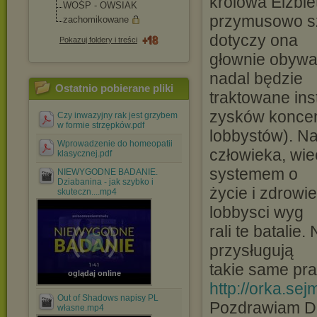
królowa Elżbiet
WOŚP - OWSIAK
przymusowo szc
zachomikowane
dotyczy ona
Pokazuj foldery i treści
głownie obywat
nadal będzie
Ostatnio pobierane pliki
traktowane ins
zysków koncer
Czy inwazyjny rak jest grzybem
w formie strzępków.pdf
lobbystów). N
Wprowadzenie do homeopatii
człowieka, wie
klasycznej.pdf
systemem o
NIEWYGODNE BADANIE.
Dziabanina - jak szybko i
życie i zdrowi
skuteczn....mp4
lobbysci wyg
rali te batalie
przysługują
takie same pr
oglądaj online
http://orka.se
Out of Shadows napisy PL
Pozdrawiam 
własne.mp4