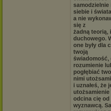
samodzielnie 
siebie i świata
a nie wykona
się z
żadną teorią, 
duchowego. W
one były dla 
twoją
świadomość, g
rozumienie lu
pogłębiać two
nimi utożsami
i uznałeś, że 
utożsamienie
odcina cię od
wyznawcą. S