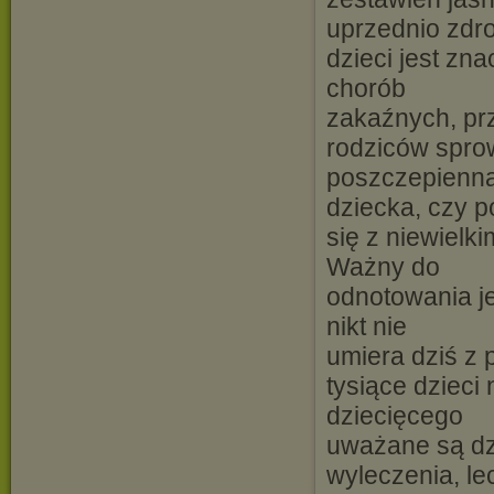
uprzednio zdr
dzieci jest zn
chorób
zakaźnych, prz
rodziców spro
poszczepienną
dziecka, czy 
się z niewielk
Ważny do
odnotowania je
nikt nie
umiera dziś z
tysiące dzieci
dziecięcego
uważane są dz
wyleczenia, le