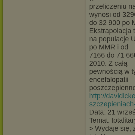
przeliczeniu n
wynosi od 329
do 32 900 po 
Ekstrapolacja t
na populacje U
po MMR i od
7166 do 71 66
2010. Z całą
pewnością w ty
encefalopatii
poszczepienne
http://davidic
szczepieniach
Data: 21 wrze
Temat: totalit
> Wydaje się, 