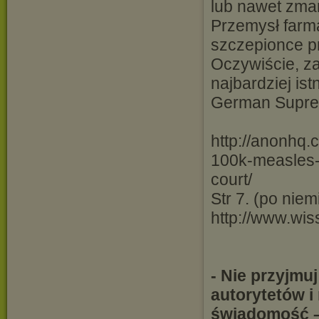
lub nawet zma
Przemysł farma
szczepionce pr
Oczywiście, z
najbardziej istn
German Suprem
http://anonhq.
100k-measles-
court/
Str 7. (po nie
http://www.wis
- Nie przyjmu
autorytetów i 
świadomość –