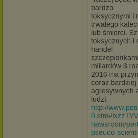
bardzo
toksycznymi i 
trwałego kale
lub śmierci. S
toksycznych i
handel
szczepionkami
miliardów $ ro
2016 ma przyni
coraz bardziej
agresywnych 
ludzi.
http://www.po
0.stm#ixzz1YV
newsroom/pertu
pseudo-scientif