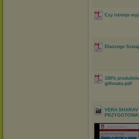
Czy istnieje wy
Dlaczego Szwajc
100% produktó
glifosatu
.pdf
VERA SHARAV
PRZ
YGOTOWAN