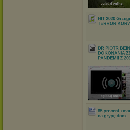
oglądaj online
HIT 2020 Grzeg
TERROR KORW
DR PIOTR BE
DOKONANIA Z
PANDEMII Z 20
oglądaj online
85 procent zmar
na grypę
.docx