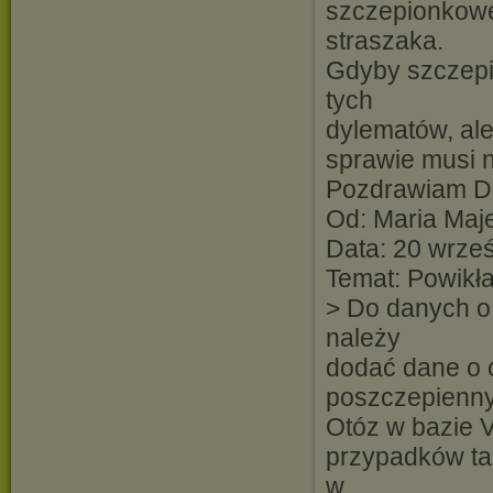
szczepionkowe
straszaka.
Gdyby szczepie
tych
dylematów, ale
sprawie musi 
Pozdrawiam 
Od: Maria Ma
Data: 20 wrze
Temat: Powikł
> Do danych 
należy
dodać dane o 
poszczepienny
Otóz w bazie 
przypadków ta
w