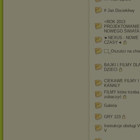
# Jan Dociekliwy
+ROK 2013
PROJEKTOWANIE
NOWEGO ŚWIATA
►NEXUS - NOWE
CZASY◄
۝_Oszuści na ch
BAJKI I FILMY DL
DZIECI
CIEKAWE FILMY I
KANAŁY
FILMY które trzeba
zobaczyć
Galeria
GRY 123
Instrukcje obsługi 
V