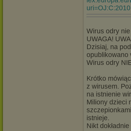
lex.europa.eu
uri=OJ:C:2010
Wirus odry nie 
UWAGA! UWAG
Dzisiaj, na po
opublikowano 
Wirus odry NIE
Krótko mówiąc
z wirusem. Po
na istnienie w
Miliony dzieci
szczepionkami 
istnieje.
Nikt dokładnie