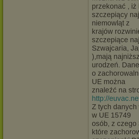
przekonać , iż 
szczepiący na
niemowląt z
krajów rozwini
szczepiące na
Szwajcaria, J
),mają najniżs
urodzeń. Dan
o zachorowalno
UE można
znaleźć na str
http://euvac.n
Z tych danych 
w UE 15749
osób, z czego 
które zachoro