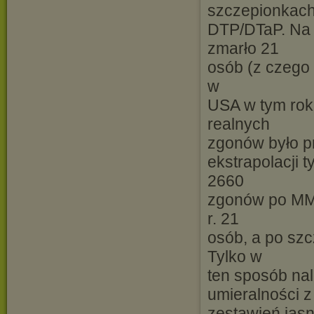
szczepionkac
DTP/DTaP. Na 
zmarło 21
osób (z czego
w
USA w tym rok
realnych
zgonów było p
ekstrapolacji 
2660
zgonów po MMR
r. 21
osób, a po sz
Tylko w
ten sposób na
umieralności 
zestawień jas