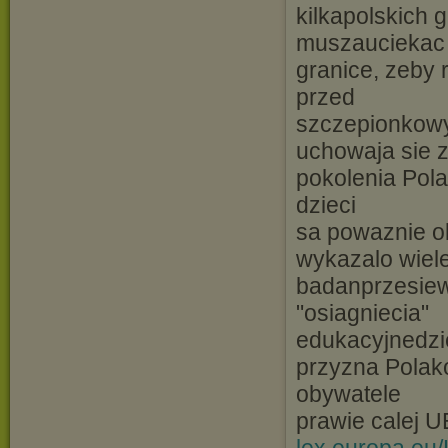
kilkapolskich 
muszauciekac
granice, zeby 
przed
szczepionkowy
uchowaja sie 
pokolenia Pol
dzieci
sa powaznie ok
wykazalo wiel
badanprzesiew
"osiagniecia"
edukacyjnedziec
przyzna Polak
obywatele
prawie calej 