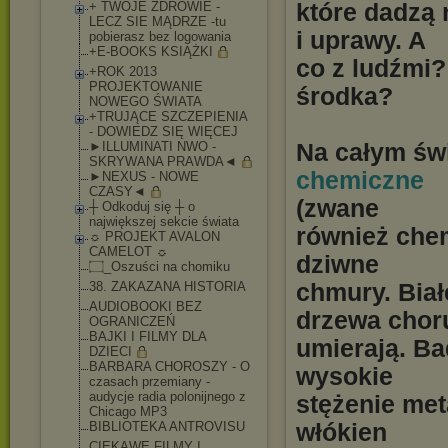
które dadzą
+ TWOJE ZDROWIE -
LECZ SIE MĄDRZE -tu
i uprawy. A
pobierasz bez logowania
+E-BOOKS KSIĄŻKI
co z ludźmi?
+ROK 2013
PROJEKTOWANIE
środka?
NOWEGO ŚWIATA
+TRUJĄCE SZCZEPIENIA
- DOWIEDZ SIĘ WIĘCEJ
Na całym św
►ILLUMINATI NWO -
SKRYWANA PRAWDA◄
chemiczne
►NEXUS - NOWE
CZASY◄
(zwane
┼ Odkoduj się ┼ o
największej sekcie świata
również chem
☼ PROJEKT AVALON
CAMELOT ☼
dziwne
۝_Oszuści na chomiku
chmury. Białe
38. ZAKAZANA HISTORIA
AUDIOBOOKI BEZ
drzewa choru
OGRANICZEŃ
BAJKI I FILMY DLA
umierają. Ba
DZIECI
BARBARA CHOROSZY - O
wysokie
czasach przemiany -
audycje radia polonijnego z
stężenie met
Chicago MP3
włókien
BIBLIOTEKA ANTROVISU
CIEKAWE FILMY I