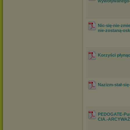
wywoływanego-w
Nic-się-nie-zmi
nie-zostaną-osk
Korzyści płynąc
Nazizm-stał-się-
PEDOGATE-Pusz
CIA.-ARCYWAŻ