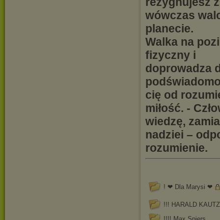
rezygnujesz z 
wówczas walc
planecie.
Walka na poz
fizyczny i
doprowadza do
podświadomość
cię od rozumie
miłość. - Czł
wiedzę, zamia
nadziei – odp
rozumienie.
! ❤ Dla Marysi ❤
!!! HARALD KAUT
!!!! Max Spiers