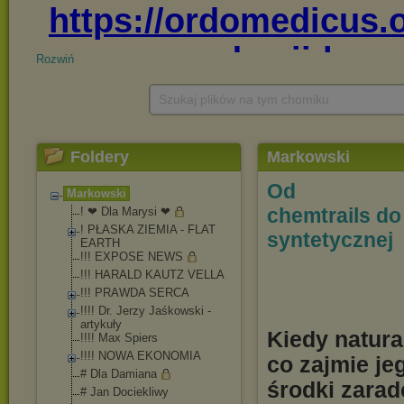
Rozwiń
Szukaj plików na tym chomiku
Foldery
Markowski
Od
Markowski
chemtrails do
! ❤ Dla Marysi ❤
! PŁASKA ZIEMIA - FLAT
syntetycznej
EARTH
!!! EXPOSE NEWS
!!! HARALD KAUTZ VELLA
!!! PRAWDA SERCA
!!!! Dr. Jerzy Jaśkowski -
artykuły
Kiedy natura
!!!! Max Spiers
!!!! NOWA EKONOMIA
co zajmie je
# Dla Damiana
środki zarad
# Jan Dociekliwy