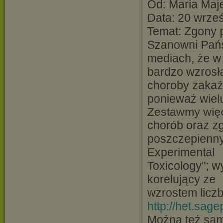
Od: Maria Ma
Data: 20 wrześ
Temat: Zgony 
Szanowni Pańs
mediach, że w
bardzo wzrosł
choroby zakaź
ponieważ wiel
Zestawmy więc
chorób oraz z
poszczepienny
Experimental
Toxicology"; w
korelujący ze
wzrostem liczb
http://het.sa
Można też sam