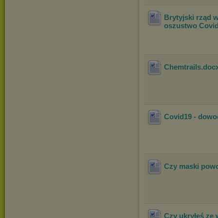
Brytyjski rząd
oszustwo Covi
Chemtrails
.doc
Covid19 - dowo
Czy maski powo
Czy ukryłeś ze 