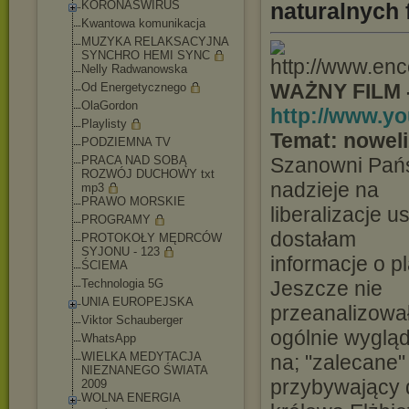
KORONAŚWIRUS
naturalnych 
Kwantowa komunikacja
MUZYKA RELAKSACYJNA
SYNCHRO HEMI SYNC
Nelly Radwanowska
WAŻNY FILM -
Od Energetycznego
OlaGordon
http://www.
Playlisty
Temat: noweli
PODZIEMNA TV
PRACA NAD SOBĄ
Szanowni Pańs
ROZWÓJ DUCHOWY txt
nadzieje na
mp3
PRAWO MORSKIE
liberalizacje 
PROGRAMY
dostałam
PROTOKOŁY MĘDRCÓW
SYJONU - 123
informacje o 
ŚCIEMA
Technologia 5G
Jeszcze nie
UNIA EUROPEJSKA
przeanalizowa
Viktor Schauberger
ogólnie wygląd
WhatsApp
WIELKA MEDYTACJA
na; "zalecane"
NIEZNANEGO ŚWIATA
przybywający do
2009
WOLNA ENERGIA