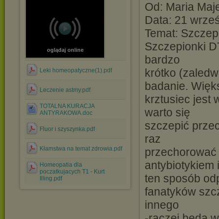
Od: Maria Ma
Data: 21 wrześ
Temat: Szczep
Szczepionki DT
oglądaj online
bardzo
krótko (zaledw
Leki homeopatyczne(1).pdf
badanie. Więks
Leczenie astmy.pdf
krztusiec jest
TOTALNA KURACJA
warto się
ANTYRAKOWA.doc
szczepić przeci
Fluor i szyszynka.pdf
raz
Kłamstwa na temat zdrowia.pdf
przechorować 
antybiotykiem 
Homeopatia dla
poczatkujacych T1 - Kurt
ten sposób odp
Illing.pdf
fanatyków szc
innego
-raczej będą 