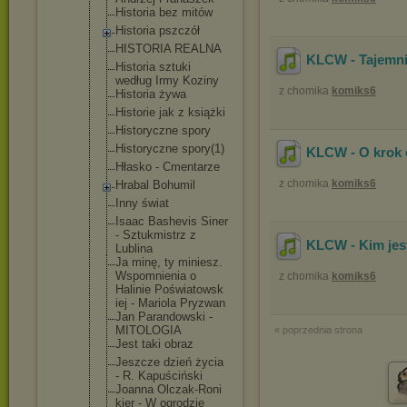
Historia bez mitów
Historia pszczół
HISTORIA REALNA
KLCW - Tajemni
Historia sztuki
według Irmy Koziny
z chomika
komiks6
Historia żywa
Historie jak z książki
Historyczne spory
Historyczne spory(1)
KLCW - O krok
Hłasko - Cmentarze
z chomika
komiks6
Hrabal Bohumil
Inny świat
Isaac Bashevis Siner
- Sztukmistrz z
KLCW - Kim jes
Lublina
Ja minę, ty miniesz.
Wspomnienia o
z chomika
komiks6
Halinie Poświatowsk
iej - Mariola Pryzwan
Jan Parandowski -
MITOLOGIA
« poprzednia strona
Jest taki obraz
Jeszcze dzień życia
- R. Kapuściński
Joanna Olczak-Roni
kier - W ogrodzie