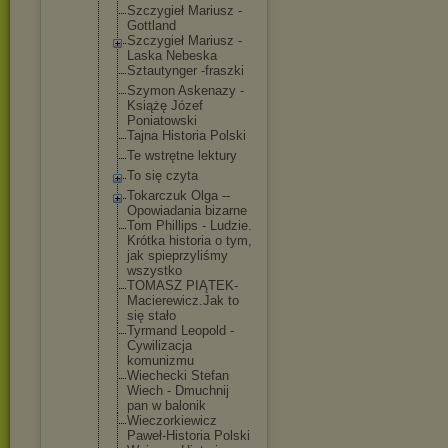
Szczygieł Mariusz -
Gottland
Szczygieł Mariusz -
Laska Nebeska
Sztautynger -fraszki
Szymon Askenazy -
Książę Józef
Poniatowski
Tajna Historia Polski
Te wstrętne lektury
To się czyta
Tokarczuk Olga --
Opowiadania bizarne
Tom Phillips - Ludzie.
Krótka historia o tym,
jak spieprzyliś
my
wszystko
TOMASZ PIĄTEK-
Maci
erewicz.Jak to
się stało
Tyrmand Leopold -
Cywilizacja
komunizmu
Wiechecki Stefan
Wiech - Dmuchnij
pan w balonik
Wieczorkiew
icz
Paweł-Histo
ria Polski