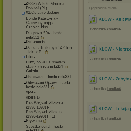
(2005) W koło Macieju -
Doblba! (PL)
« poprzednia strona
01.Ostatnio dodane
Bonda Katarzyna -
KLCW - Kult Mat
Czerwony pająk
Czeskie kino
z chomika
komiks6
Diagnoza S04 - hasło
nela331
Dokumenty
Dzieci z Bullerbyn 1&2 film
KLCW - Nie trze
- lektor PL
Filmy
z chomika
komiks6
Filmy nowe i z prawami
starsze-hasło-nel
a331
Galeria
Najnowsze - hasło nela331
KLCW - Zabytek
Odwroceni.Ojcowie
.i.corki. -
hasło nela331
z chomika
komiks6
opera
opera(1)
Pan Wzywal Milordzie
(1990-1993) Pl
KLCW - Lekcja 
Pan Wzywal Milordzie
(1990-1993) Pl(1)
z chomika
komiks6
Prywatne
Szóstka serial - hasło
nela331