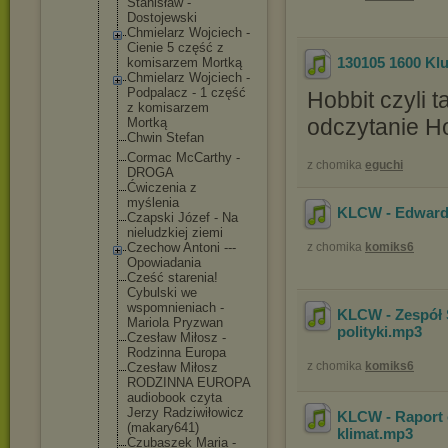
Stanisław -
Dostojewski
Chmielarz Wojciech -
Cienie 5 część z
130105 1600 Kl
komisarzem Mortką
Chmielarz Wojciech -
Podpalacz - 1 część
Hobbit czyli 
z komisarzem
odczytanie H
Mortką
Chwin Stefan
Cormac McCarthy -
z chomika
eguchi
DROGA
Ćwiczenia z
myślenia
KLCW - Edward
Czapski Józef - Na
nieludzkiej ziemi
Czechow Antoni ---
z chomika
komiks6
Opowiadania
Cześć starenia!
Cybulski we
wspomnienia
ch -
KLCW - Zespół S
Mariola Pryzwan
polityki
.mp3
Czesław Miłosz -
Rodzinna Europa
z chomika
komiks6
Czesław Miłosz
RODZINNA EUROPA
audiobook czyta
Jerzy Radziwiłowi
cz
KLCW - Raport o
(makary641)
klimat
.mp3
Czubaszek Maria -