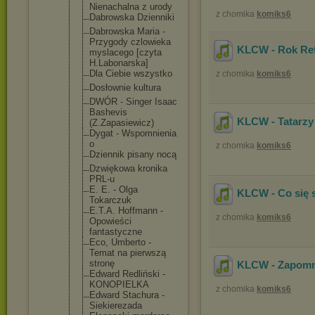
Nienachalna z urody
z chomika
komiks6
Dabrowska Dzienniki
Dabrowska Maria -
Przygody czlowieka
KLCW - Rok Ref
myslacego [czyta
H.Labonarsk
a]
Dla Ciebie wszystko
z chomika
komiks6
Dosłownie kultura
DWÓR - Singer Isaac
Bashevis
KLCW - Tatarzy 
(Z.Zapasiew
icz)
Dygat - Wspomnienia
o
z chomika
komiks6
Dziennik pisany nocą
Dzwiękowa kronika
PRL-u
E. E. - Olga
KLCW - Co się 
Tokarczuk
E.T.A. Hoffmann -
z chomika
komiks6
Opowieści
fantastyczn
e
Eco, Umberto -
Temat na pierwszą
stronę
KLCW - Zapomni
Edward Redliński -
KONOPIELKA
z chomika
komiks6
Edward Stachura -
Siekierezad
a