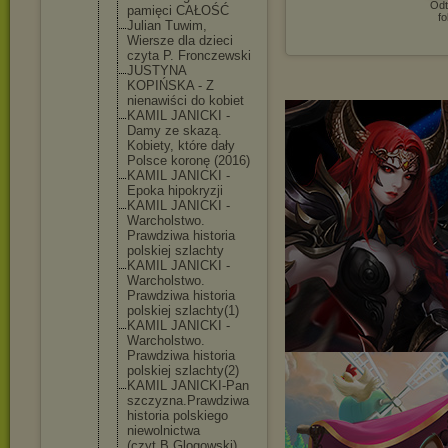
Odt
pamięci CAŁOŚĆ
fo
Julian Tuwim,
Wiersze dla dzieci
czyta P. Fronczewski
JUSTYNA
KOPIŃSKA - Z
nienawiści do kobiet
KAMIL JANICKI -
Damy ze skazą.
Kobiety, które dały
Polsce koronę (2016)
KAMIL JANICKI -
Epoka hipokryzji
KAMIL JANICKI -
Warcholstwo
.
Prawdziwa historia
polskiej szlachty
KAMIL JANICKI -
Warcholstwo
.
Prawdziwa historia
polskiej szlachty(1)
KAMIL JANICKI -
Warcholstwo
.
Prawdziwa historia
polskiej szlachty(2)
KAMIL JANICKI-Pan
szczyzna.Pr
awdziwa
historia polskiego
niewolnictw
a
(czyt.B.Glo
gowski)