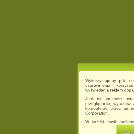
Wykorzystujemy pliki c
usprawnienia korzyst
wyświetlenia reklam dop
Jeśli nie zmienisz ust
przeglądarce, wyrażasz
komputerze przez admin
Corporation.
W każdej chwili możesz
cookies w swojej przeglą
w naszej Pol