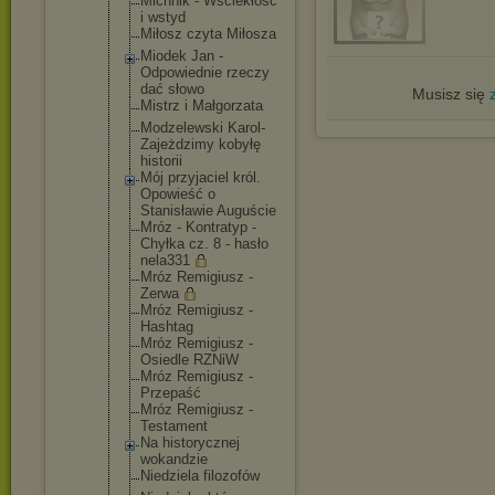
Michnik - Wściekłość
i wstyd
Miłosz czyta Miłosza
Miodek Jan -
Odpowiednie rzeczy
dać słowo
Musisz się
Mistrz i Małgorzata
Modzelewski Karol-
Zajeż
dzimy kobyłę
historii
Mój przyjaciel król.
Opowieść o
Stanisławie Auguście
Mróz - Kontratyp -
Chyłka cz. 8 - hasło
nela331
Mróz Remigiusz -
Zerwa
Mróz Remigiusz -
Hashtag
Mróz Remigiusz -
Osiedle RZNiW
Mróz Remigiusz -
Przepaść
Mróz Remigiusz -
Testament
Na historyczne
j
wokandzie
Niedziela filozofów