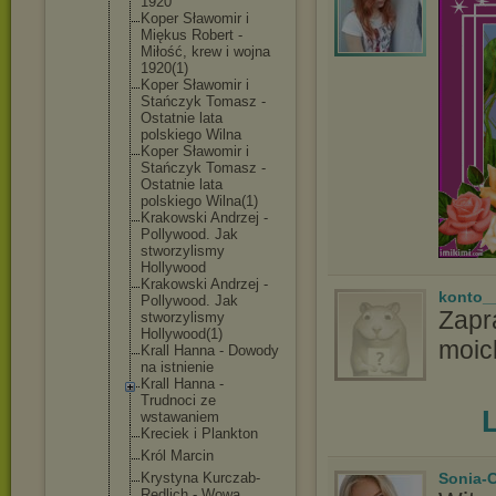
1920
Koper Sławomir i
Miękus Robert -
Miłość, krew i wojna
1920(1)
Koper Sławomir i
Stańczyk Tomasz -
Ostatnie lata
polskiego Wilna
Koper Sławomir i
Stańczyk Tomasz -
Ostatnie lata
polskiego Wilna(1)
Krakowski Andrzej -
Pollywood. Jak
stworzylism
y
Hollywood
Krakowski Andrzej -
konto_
Pollywood. Jak
Zapr
stworzylism
y
Hollywood(1
)
moic
Krall Hanna - Dowody
na istnienie
Krall Hanna -
Trudnoci ze
wstawaniem
Kreciek i Plankton
Król Marcin
Sonia-
Krystyna Kurczab-
Red
lich - Wowa,