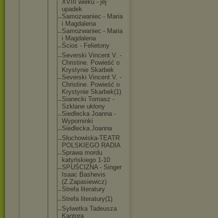
XVIII wieku - jej
upadek
Samozwaniec - Maria
i Magdalena
Samozwaniec - Maria
i Magdalena
Ścios - Felietony
Severski Vincent V. -
Christine. Powieść o
Krystynie Skarbek
Severski Vincent V. -
Christine. Powieść o
Krystynie Skarbek(1)
Sianecki Tomasz -
Szklane ukłony
Siedlecka Joanna -
Wypominki
Siedlecka.J
oanna
Słuchowiska
-TEATR
POLSKIEGO RADIA
Sprawa mordu
katyńskiego 1-10
SPUŚCIZNA - Singer
Isaac Bashevis
(Z.Zapasiew
icz)
Strefa literatury
Strefa literatury(
1)
Sylwetka Tadeusza
Kantora