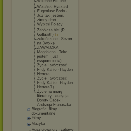
Wojenne Historie
Wolański Ryszard -
Eugeniusz Bodo -
Już taki jestem,
zimny drań
Wybitni Polacy
Zabójcza biel (R.
Galbraith)
zakończone - Sezon
na Dwójkę
ZAWADZKA,
Magdalena - Taka
jestem i już!
(wspomnieni
a)
Życie i twórczość
Fridy Kahlo - Hayden
Herrera
Życie i twórczość
Fridy Kahlo - Hayden
Herrera(1)
Życie na miarę
literatury - audycja
Doroty Gacek i
Andrzeja Franaszka
Biografie, filmy
dokumentalne
Filmy
Muzyka
Rusz głową gry i zabawy