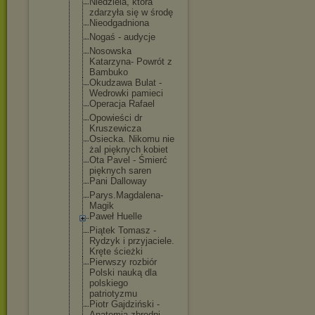
Niedziela, która
zdarzyła się w środę
Nieodgadnio
na
Nogaś - audycje
Nosowska
Katarzyna- Powrót z
Bambuko
Okudzawa Bulat -
Wedrowki pamieci
Operacja Rafael
Opowieści dr
Kruszewicza
Osiecka. Nikomu nie
żal pięknych kobiet
Ota Pavel - Śmierć
pięknych saren
Pani Dalloway
Parys.Magda
lena-
Magik
Paweł Huelle
Piątek Tomasz -
Rydzyk i przyjaciele
.
Kręte ścieżki
Pierwszy rozbiór
Polski nauką dla
polskiego
patriotyzmu
Piotr Gajdziński -
Anatomia zbrodni