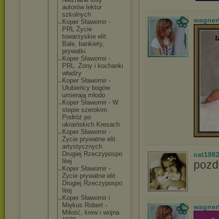
autorów lektur
szkolnych
wagner
Koper Sławomir -
PRL Życie
towarzyskie elit.
Bale, bankiety,
prywatki
Koper Sławomir -
PRL. Żony i kochanki
władzy
Koper Sławomir -
Ulubieńcy bogów
umierają młodo
Koper Sławomir - W
stepie szerokim.
Podróż po
ukraińskich Kresach
Koper Sławomir -
Życie prywatne elit
artystyczny
ch
Drugiej Rzeczypospo
cat198
litej
pozd
Koper Sławomir -
Życie prywatne elit
Drugiej Rzeczypospo
litej
Koper Sławomir i
Miękus Robert -
wagner
Miłość, krew i wojna