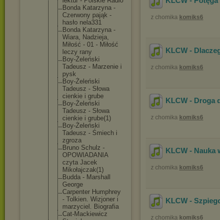
KLCW - Potęga 
lektur - Polskie Radio
Bonda Katarzyna -
Czerwony pająk -
z chomika
komiks6
hasło nela331
Bonda Katarzyna -
Wiara, Nadzieja,
Miłość - 01 - Miłość
KLCW - Dlaczego
leczy rany
Boy-Żeleńsk
i
Tadeusz - Marzenie i
z chomika
komiks6
pysk
Boy-Żeleńsk
i
Tadeusz - Słowa
cienkie i grube
KLCW - Droga do
Boy-Żeleńsk
i
Tadeusz - Słowa
z chomika
komiks6
cienkie i grube(1)
Boy-Żeleńsk
i
Tadeusz - Śmiech i
zgroza
Bruno Schulz -
KLCW - Nauka w 
OPOWIADANIA
czyta Jacek
z chomika
komiks6
Mikołajczak
(1)
Budda - Marshall
George
Carpenter Humphrey
- Tolkien. Wizjoner i
KLCW - Szpiegow
marzyciel. Biografia
Cat-Mackiew
icz
z chomika
komiks6