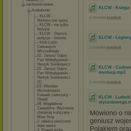
zachomikowane
KLCW - Księga 
Audiobooki
- KLCW -
z chomika
komiks6
Historyczne spory
- KLCW - nie tylko
historia
- KLCW - Starsze
KLCW - Legiony
audycje - historia
- Klub Ludzi
Ciekawych
z chomika
komiks6
Wszystkiego
02. Janusz Gajos.
Pan Wołodyjowsk
i -
Henryk Sienkiewicz
KLCW - Cudownie
02. Janusz Gajos.
ewolucji
.mp3
Pan Wołodyjowsk
i -
Henryk Sienkiewicz
(1)
z chomika
komiks6
03. Wiesław
Michnikowsk
i.
Folwark zwierzecy -
KLCW - Ludwik 
Orwell
styczniowego
.
09. Magdalena
Zawadzka. Wyznania
Mówiono o nim
chińskiej kurtyzany -
Miao Sing
geniusz woje
2. władca pierścieni
dwie wieże
Polakiem oraz
3. Powrót króla