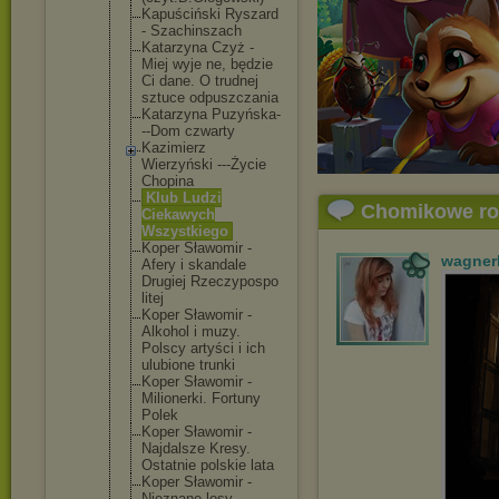
Kapuściński Ryszard
- Szachinszac
h
Katarzyna Czyż -
Miej wyje ne, będzie
Ci dane. O trudnej
sztuce odpuszczani
a
Katarzyna Puzyńska-
--
Dom czwarty
Kazimierz
Wierzyński ---Życie
Chopina
Klub Ludzi
Chomikowe r
Ciekawych
Wszystkiego
Koper Sławomir -
wagner
Afery i skandale
Drugiej Rzeczypospo
litej
Koper Sławomir -
Alkohol i muzy.
Polscy artyści i ich
ulubione trunki
Koper Sławomir -
Milionerki. Fortuny
Polek
Koper Sławomir -
Najdalsze Kresy.
Ostatnie polskie lata
Koper Sławomir -
Nieznane losy