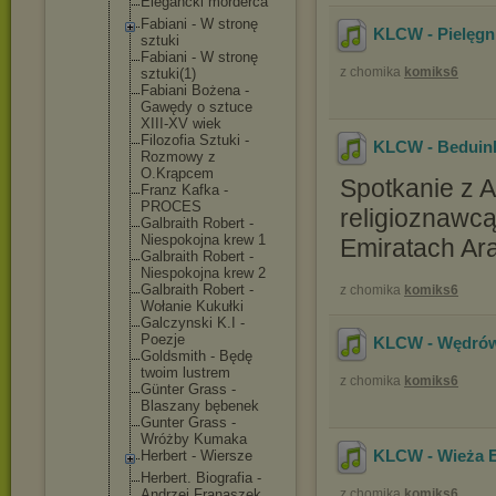
Elegancki morderca
Fabiani - W stronę
KLCW - Pielęgni
sztuki
Fabiani - W stronę
z chomika
komiks6
sztuki(1)
Fabiani Bożena -
Gawędy o sztuce
XIII-XV wiek
Filozofia Sztuki -
KLCW - Beduink
Rozmowy z
O.Krąpcem
Spotkanie z A
Franz Kafka -
PROCES
religioznawcą
Galbraith Robert -
Niespokojna krew 1
Emiratach Ar
Galbraith Robert -
Niespokojna krew 2
Galbraith Robert -
z chomika
komiks6
Wołanie Kukułki
Galczynski K.I -
Poezje
KLCW - Wędrów
Goldsmith - Będę
twoim lustrem
z chomika
komiks6
Günter Grass -
Blaszany bębenek
Gunter Grass -
Wróżby Kumaka
KLCW - Wieża Ei
Herbert - Wiersze
Herbert. Biografia -
Andrzej Franaszek
z chomika
komiks6