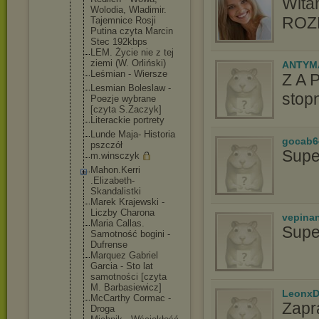
Wita
Wolodia, Wladimir.
ROZM
Tajemnice Rosji
Putina czyta Marcin
Stec 192kbps
LEM. Życie nie z tej
ziemi (W. Orliński)
ANTYM
Leśmian - Wiersze
Z A 
Lesmian Boleslaw -
stopn
Poezje wybrane
[czyta S.Zaczyk]
Literackie portrety
Lunde Maja- Historia
gocab6
pszczół
Supe
m.winsczyk
Mahon.Kerri
.Elizabeth-
Skandalistk
i
Marek Krajewski -
Liczby Charona
vepina
Maria Callas.
Supe
Samotność bogini -
Dufrense
Marquez Gabriel
Garcia - Sto lat
samotności [czyta
M. Barbasiewic
z]
LeonxD
McCarthy Cormac -
Zapr
Droga