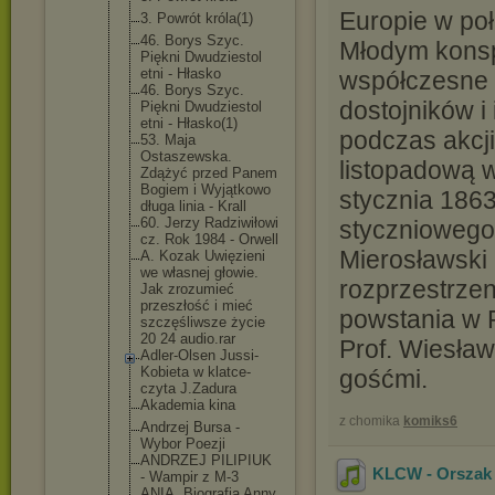
Europie w poł
3. Powrót króla(1)
46. Borys Szyc.
Młodym konsp
Piękni Dwudziestol
etni - Hłasko
współczesne a
46. Borys Szyc.
dostojników i
Piękni Dwudziestol
etni - Hłasko(1)
podczas akcji
53. Maja
Ostaszewska
.
listopadową 
Zdążyć przed Panem
Bogiem i Wyjątkowo
stycznia 186
długa linia - Krall
60. Jerzy Radziwiłowi
styczniowego
cz. Rok 1984 - Orwell
Mierosławski 
A. Kozak Uwięzieni
we własnej głowie.
rozprzestrzen
Jak zrozumieć
przeszłość i mieć
powstania w 
szczęśliwsz
e życie
20 24 audio.rar
Prof. Wiesław
Adler-Olsen Jussi-
Kobieta w klatce-
gośćmi.
czyta J.Zadura
Akademia kina
z chomika
komiks6
Andrzej Bursa -
Wybor Poezji
ANDRZEJ PILIPIUK
KLCW - Orszak 
- Wampir z M-3
ANIA. Biografia Anny