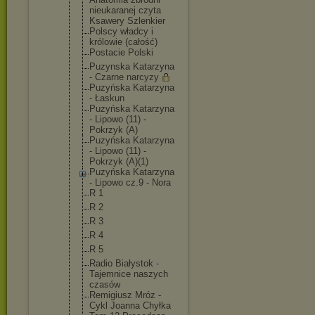
nieukaranej czyta
Ksawery Szlenkier
Polscy władcy i
królowie (całość)
Postacie Polski
Puzynska Katarzyna
- Czarne narcyzy
Puzyńska Katarzyna
- Łaskun
Puzyńska Katarzyna
- Lipowo (11) -
Pokrzyk (A)
Puzyńska Katarzyna
- Lipowo (11) -
Pokrzyk (A)(1)
Puzyńska Katarzyna
- Lipowo cz.9 - Nora
R 1
R 2
R 3
R 4
R 5
Radio Białystok -
Tajemnice naszych
czasów
Remigiusz Mróz -
Cykl Joanna Chyłka