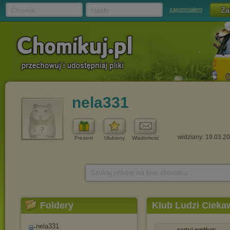
Chomik
Hasło
zapomniałem
nela331
widziany: 19.03.2
Prezent
Ulubiony
Wiadomość
Szukaj plików na tym chomiku
Foldery
Klub Ludzi Cieka
nela331
sortuj według: