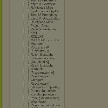
Tom 12 Precedens
czyta K.Gosztyła
Remigiusz Mróz -
Cykl Joanna Chyłka
Tom 12 Precedens
czyta K.Gosztyła(
1)
Remigiusz Mróz
Projekt Riese
Reporterka-
Hanna
Krall
ROBERT
MAKŁOWICZ - Cafe
Muzeum
Rodzanice (K.
Puzyńska)
Rylski Eustachy -
Czlowiek w cieniu
[Jasienski K]
Rylski Eustachy -
Warunek
[Piszcztows
ki A]
Rzeczkowski
Grzegorz
Rzeczkowski
Grzegorz - Szpiedzy
Putina. Jak ludzie
Kremla opanowują
Polskę czyta Maciej
Więckowski
Rzeczpospos
polita w