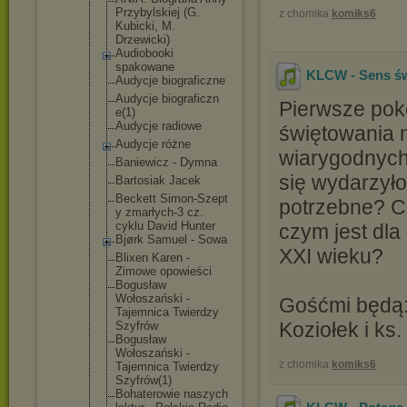
Przybylskie
j (G.
z chomika
komiks6
Kubicki, M.
Drzewicki)
Audiobooki
spakowane
KLCW - Sens ś
Audycje biograficzn
e
Audycje biograficzn
Pierwsze poko
e(1)
Audycje radiowe
świętowania 
Audycje różne
wiarygodnych 
Baniewicz - Dymna
się wydarzyło
Bartosiak Jacek
Beckett Simon-Szept
potrzebne? C
y zmarłych-3 cz.
cyklu David Hunter
czym jest dla
Bjørk Samuel - Sowa
XXI wieku?
Blixen Karen -
Zimowe opowieści
Bogusław
Wołoszański -
Gośćmi będą:
Tajemnica Twierdzy
Koziołek i ks
Szyfrów
Bogusław
Wołoszański -
z chomika
komiks6
Tajemnica Twierdzy
Szyfrów(1)
Bohaterowie naszych