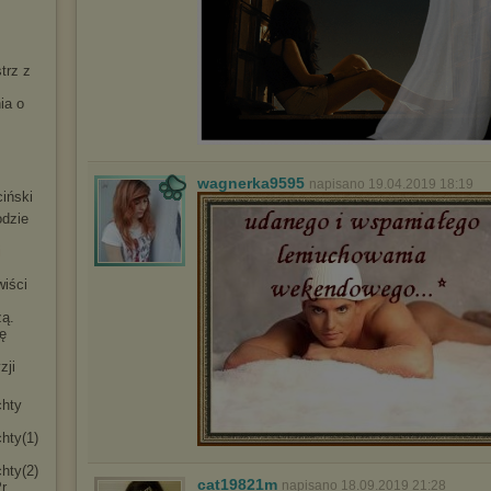
trz z
ia o
wagnerka9595
napisano 19.04.2019 18:19
iński
odzie
i
iści
ą.
nę
zji
chty
chty(1)
chty(2)
cat19821m
napisano 18.09.2019 21:28
r