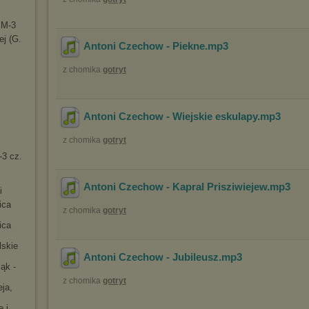
 M-3
e
j (G.
Antoni Czechow - Piekne
.mp3
z chomika
gotryt
Antoni Czechow - Wiejskie eskulapy
.mp3
z chomika
gotryt
-3 cz.
Antoni Czechow - Kapral Prisziwiejew
.mp3
i
ica
z chomika
gotryt
ica
lskie
Antoni Czechow - Jubileusz
.mp3
ąk -
z chomika
gotryt
ja,
e i