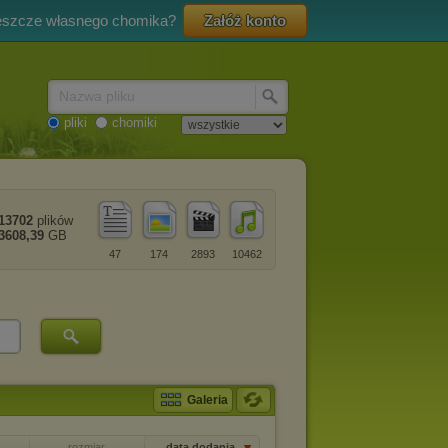
eszcze własnego chomika?
Załóż konto
Nazwa pliku
pliki
chomiki
13702
plików
3608,39
GB
47
174
2893
10462
Galeria
rozmiar
data dodania