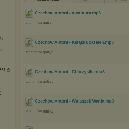
Czechow Antoni - Awantura
.mp3
z chomika
gotryt
Czechow Antoni - Książka zażaleń
.mp3
nel
z chomika
gotryt
a331
Czechow Antoni - Chórzystka
.mp3
z chomika
gotryt
)
Czechow Antoni - Wujaszek Wania
.mp3
z chomika
gotryt