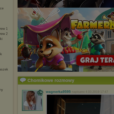
uce
krew 1
krew 2
ki
ek
naszek
Chomikowe rozmowy
iny
wagnerka9595
napisano 4.03.2019 17:47