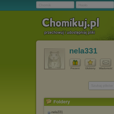
Chomik
Hasło
nela331
Prezent
Ulubiony
Wiadomość
Szukaj plików
Foldery
nela331