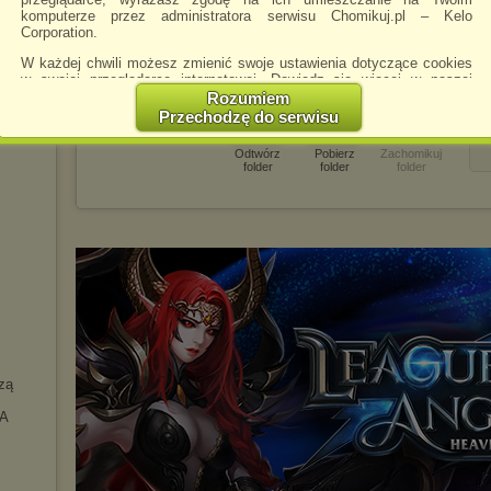
opa
komputerze przez administratora serwisu Chomikuj.pl – Kelo
z chomika
gotryt
Corporation.
ROPA
owi
cz
W każdej chwili możesz zmienić swoje ustawienia dotyczące cookies
w swojej przeglądarce internetowej. Dowiedz się więcej w naszej
z
Polityce Prywatności -
http://chomikuj.pl/PolitykaPrywatnosci.aspx
.
Rozumiem
Przechodzę do serwisu
Jednocześnie informujemy że zmiana ustawień przeglądarki może
spowodować ograniczenie korzystania ze strony Chomikuj.pl.
Odtwórz
Pobierz
Zachomikuj
folder
folder
folder
W przypadku braku twojej zgody na akceptację cookies niestety
prosimy o opuszczenie serwisu chomikuj.pl.
Wykorzystanie plików cookies
przez
Zaufanych Partnerów
(dostosowanie reklam do Twoich potrzeb, analiza skuteczności działań
marketingowych).
Wyrażenie sprzeciwu spowoduje, że wyświetlana Ci reklama nie
będzie dopasowana do Twoich preferencji, a będzie to reklama
wyświetlona przypadkowo.
Istnieje możliwość zmiany ustawień przeglądarki internetowej w
sposób uniemożliwiający przechowywanie plików cookies na
urządzeniu końcowym. Można również usunąć pliki cookies,
zą
dokonując odpowiednich zmian w ustawieniach przeglądarki
internetowej.
KA
Pełną informację na ten temat znajdziesz pod adresem
http://chomikuj.pl/PolitykaPrywatnosci.aspx
.