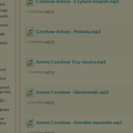
Czechow Antoni - Czytanie książek
.mp3
ria
kiego
z chomika
gotryt
owsk
i -
owsk
i -
Czechow Antoni - Polenka
.mp3
ark
z chomika
gotryt
ania
Antoni Czechow Trzy siostry
.mp3
stol
z chomika
gotryt
stol
przed
 linia
Antoni Czechow - Niedżwiedż
.mp3
84 -
z chomika
gotryt
łowie.
ć
rar
Antoni Czechow - Konskie nazwisko
.mp3
tce-
z chomika
gotryt