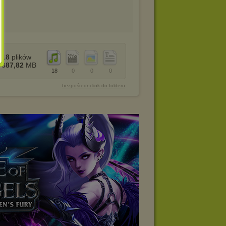
18
plików
387,82
MB
18
0
0
0
bezpośredni link do folderu