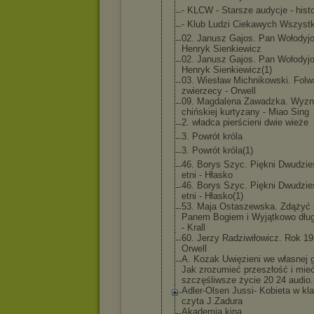
- KLCW - Starsze audycje - histo
- Klub Ludzi Ciekawych Wszyst
02. Janusz Gajos. Pan Wołodyj
Henryk Sienkiewicz
02. Janusz Gajos. Pan Wołodyj
Henryk Sienkiewicz
(1)
03. Wiesław Michnikowsk
i. Folw
zwierzecy - Orwell
09. Magdalena Zawadzka. Wyzn
chińskiej kurtyzany - Miao Sing
2. władca pierścieni dwie wieże
3. Powrót króla
3. Powrót króla(1)
46. Borys Szyc. Piękni Dwudzie
etni - Hłasko
46. Borys Szyc. Piękni Dwudzie
etni - Hłasko(1)
53. Maja Ostaszewska
. Zdążyć 
Panem Bogiem i Wyjątkowo długa
- Krall
60. Jerzy Radziwiłowi
cz. Rok 19
Orwell
A. Kozak Uwięzieni we własnej g
Jak zrozumieć przeszłość i mie
szczęśliwsz
e życie 20 24 audio.
Adler-Olsen Jussi- Kobieta w kla
czyta J.Zadura
Akademia kina