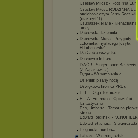
Czesław Miłosz - Rodzinna Eur
Czesław Miłosz RODZINNA EU
audiobook czyta Jerzy Radziwił
(makary641)
Czubaszek Maria - Nienachalna 
urody
Dabrowska Dzienniki
Dabrowska Maria - Przygody
czlowieka myslacego [czyta
H.Labonarsk
a]
Dla Ciebie wszystko
Dosłownie kultura
DWÓR - Singer Isaac Bashevis
(Z.Zapasiew
icz)
Dygat - Wspomnienia o
Dziennik pisany nocą
Dzwiękowa kronika PRL-u
E. E. - Olga Tokarczuk
E.T.A. Hoffmann - Opowieści
fantastyczn
e
Eco, Umberto - Temat na pierws
stronę
Edward Redliński - KONOPIEL
Edward Stachura - Siekierezad
a
Elegancki morderca
Fabiani - W stronę sztuki