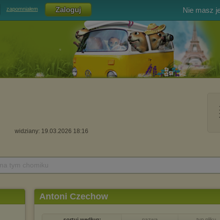
Nie masz j
zapomniałem
widziany: 19.03.2026 18:16
 na tym chomiku
Antoni Czechow
sortuj według:
nazwa
typ pliku