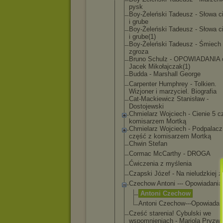
pysk
Boy-Żeleńsk
i Tadeusz - Słowa c
i grube
Boy-Żeleńsk
i Tadeusz - Słowa c
i grube(1)
Boy-Żeleńsk
i Tadeusz - Śmiech 
zgroza
Bruno Schulz - OPOWIADANIA 
Jacek Mikołajczak
(1)
Budda - Marshall George
Carpenter Humphrey - Tolkien.
Wizjoner i marzyciel. Biografia
Cat-Mackiew
icz Stanisław -
Dostojewski
Chmielarz Wojciech - Cienie 5 c
komisarzem Mortką
Chmielarz Wojciech - Podpalacz 
część z komisarzem Mortką
Chwin Stefan
Cormac McCarthy - DROGA
Ćwiczenia z myślenia
Czapski Józef - Na nieludzkiej z
Czechow Antoni --- Opowiadania
Antoni Czechow
Antoni Czechow-
--Opowia
dan
Cześć starenia! Cybulski we
wspomnienia
ch - Mariola Pryzw