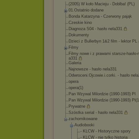
(2005) W koło Macieju - Doblba! (PL)
01.Ostatnio dodane
Bonda Katarzyna - Czerwony pająk
Czeskie kino
Diagnoza S04 - hasło nela331
Dokumenty
Dzieci z Bullerbyn 1&2 film - lektor PL
Filmy
Filmy nowe i z prawami starsze-hasło-
a331
Galeria
Najnowsze - hasło nela331
Odwroceni.Ojcowie
.i.corki. - hasło nel
opera
opera(1)
Pan Wzywal Milordzie (1990-1993) Pl
Pan Wzywal Milordzie (1990-1993) Pl(1
Prywatne
Szóstka serial - hasło nela331
zachomikowane
Audiobooki
- KLCW - Historyczne spory
- KLCW - nie tylko historia