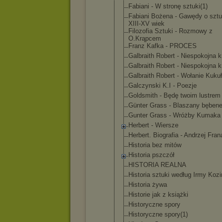
Fabiani - W stronę sztuki(1)
Fabiani Bożena - Gawędy o szt
XIII-XV wiek
Filozofia Sztuki - Rozmowy z
O.Krąpcem
Franz Kafka - PROCES
Galbraith Robert - Niespokojna 
Galbraith Robert - Niespokojna 
Galbraith Robert - Wołanie Kukuł
Galczynski K.I - Poezje
Goldsmith - Będę twoim lustrem
Günter Grass - Blaszany bęben
Gunter Grass - Wróżby Kumaka
Herbert - Wiersze
Herbert. Biografia - Andrzej Fra
Historia bez mitów
Historia pszczół
HISTORIA REALNA
Historia sztuki według Irmy Koz
Historia żywa
Historie jak z książki
Historyczne spory
Historyczne spory(1)