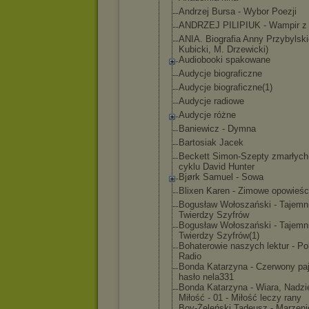
Andrzej Bursa - Wybor Poezji
ANDRZEJ PILIPIUK - Wampir z
ANIA. Biografia Anny Przybylski
Kubicki, M. Drzewicki)
Audiobooki spakowane
Audycje biograficzn
e
Audycje biograficzn
e(1)
Audycje radiowe
Audycje różne
Baniewicz - Dymna
Bartosiak Jacek
Beckett Simon-Szept
y zmarłych
cyklu David Hunter
Bjørk Samuel - Sowa
Blixen Karen - Zimowe opowieśc
Bogusław Wołoszański - Tajemn
Twierdzy Szyfrów
Bogusław Wołoszański - Tajemn
Twierdzy Szyfrów(1)
Bohaterowie naszych lektur - Po
Radio
Bonda Katarzyna - Czerwony paj
hasło nela331
Bonda Katarzyna - Wiara, Nadzie
Miłość - 01 - Miłość leczy rany
Boy-Żeleńsk
i Tadeusz - Marzeni