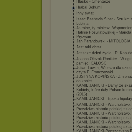
Hłasko - Cmentarze
Hrabal Bohumil
Inny świat
Isaac Bashevis Siner - Sztukmis
Lublina
Ja minę, ty miniesz. Wspomnien
Halinie Poświatowsk
iej - Mariola
Pryzwan
Jan Parandowski - MITOLOGIA
Jest taki obraz
Jeszcze dzień życia - R. Kapuśc
Joanna Olczak-Roni
kier - W ogr
pamięci CAŁOŚĆ
Julian Tuwim, Wiersze dla dziec
czyta P. Fronczewski
JUSTYNA KOPIŃSKA - Z nienaw
do kobiet
KAMIL JANICKI - Damy ze skaz
Kobiety, które dały Polsce koro
(2016)
KAMIL JANICKI - Epoka hipokry
KAMIL JANICKI - Warcholstwo
.
Prawdziwa historia polskiej szla
KAMIL JANICKI - Warcholstwo
.
Prawdziwa historia polskiej szla
KAMIL JANICKI - Warcholstwo
.
Prawdziwa historia polskiej szla
KAMIL JANICKI-Pan
szczyzna.P