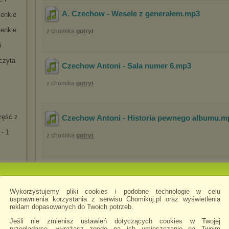
A. Czechow - Wesele z generałem
.mp3
ienkie
ienkie
z chomika
gotryt
i
czyta
Czechow Antoni - Sala numer 6
.mp3
z chomika
gotryt
zęść z
Czechow Antoni - Historia pewnego albumu
.m
- 1
z chomika
gotryt
Czechow Antoni - Trzpiotka
.mp3
iemi
z chomika
gotryt
Wykorzystujemy pliki cookies i podobne technologie w celu
usprawnienia korzystania z serwisu Chomikuj.pl oraz wyświetlenia
reklam dopasowanych do Twoich potrzeb.
ia 2
Jeśli nie zmienisz ustawień dotyczących cookies w Twojej
Czechow Antoni - Oświadczyny
.mp3
an
przeglądarce, wyrażasz zgodę na ich umieszczanie na Twoim