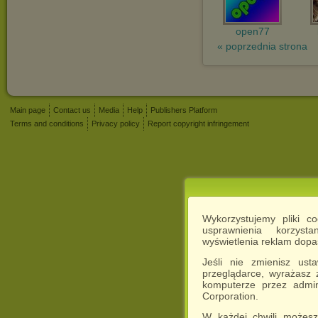
open77
« poprzednia strona
Main page
Contact us
Media
Help
Publishers Platform
Terms and conditions
Privacy policy
Report copyright infringement
Wykorzystujemy pliki c
usprawnienia korzyst
wyświetlenia reklam dop
Jeśli nie zmienisz ust
przeglądarce, wyrażasz
komputerze przez admin
Corporation.
W każdej chwili możesz