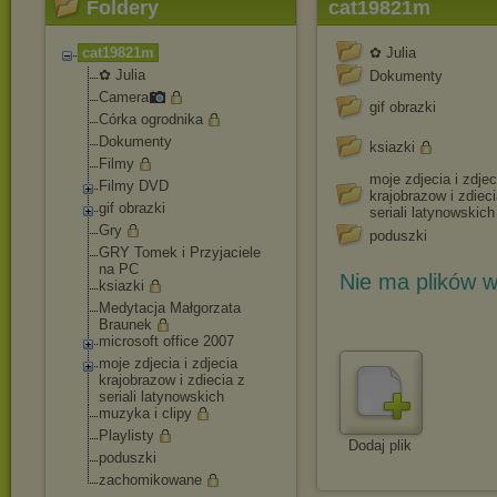
Foldery
cat19821m
cat19821m
✿ Julia
✿ Julia
Dokumenty
Camera
gif obrazki
Córka ogrodnika
Dokumenty
ksiazki
Filmy
moje zdjecia i zdjec
Filmy DVD
krajobrazow i zdieci
gif obrazki
seriali latynowskich
Gry
poduszki
GRY Tomek i Przyjaciele
na PC
Nie ma plików w
ksiazki
Medytacja Małgorzata
Braunek
microsoft office 2007
moje zdjecia i zdjecia
krajobrazow i zdiecia z
seriali latynowskich
muzyka i clipy
Playlisty
Dodaj plik
poduszki
zachomikowane