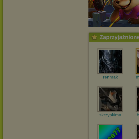
Zaprzyjaźnion
renmak
m
skrzypkima
b