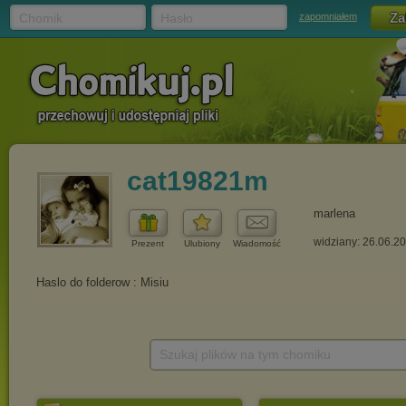
Chomik
Hasło
zapomniałem
cat19821m
marlena
widziany: 26.06.2
Prezent
Ulubiony
Wiadomość
Szukaj plików na tym chomiku