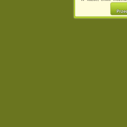
cookies w swojej przeglą
w naszej Pol
Prze
http://chomikuj.pl/Polity
Jednocześnie informuje
może spowodować ogr
Chomikuj.pl.
W przypadku braku twojej
prosimy o opuszczenie se
Wykorzystanie plików c
(dostosowanie reklam do
działań marketingowych).
Wyrażenie sprzeciwu spo
będzie dopasowana do Tw
wyświetlona przypadkowo
Istnieje możliwość zmian
sposób uniemożliwiając
urządzeniu końcowym. M
dokonując odpowiednich
internetowej.
Pełną informację na 
http://chomikuj.pl/Polity