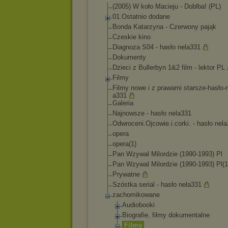
(2005) W koło Macieju - Doblba! (PL)
01.Ostatnio dodane
Bonda Katarzyna - Czerwony pająk
Czeskie kino
Diagnoza S04 - hasło nela331
Dokumenty
Dzieci z Bullerbyn 1&2 film - lektor PL
Filmy
Filmy nowe i z prawami starsze-hasło-
a331
Galeria
Najnowsze - hasło nela331
Odwroceni.Ojcowie
.i.corki. - hasło nel
opera
opera(1)
Pan Wzywal Milordzie (1990-1993) Pl
Pan Wzywal Milordzie (1990-1993) Pl(1
Prywatne
Szóstka serial - hasło nela331
zachomikowane
Audiobooki
Biografie, filmy dokumentalne
Filmy