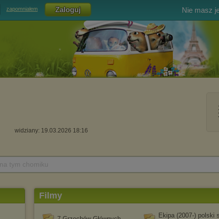
Nie masz j
zapomniałem
widziany: 19.03.2026 18:16
 na tym chomiku
Filmy
Ekipa (2007-) polski s
7 Grzechów Głównych