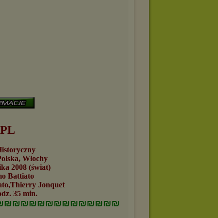
 PL
storyczny
lska, Włochy
a 2008 (świat)
 Battiato
o,Thierry Jonquet
z. 35 min.
₪₪₪₪₪₪₪₪₪₪₪₪₪₪₪