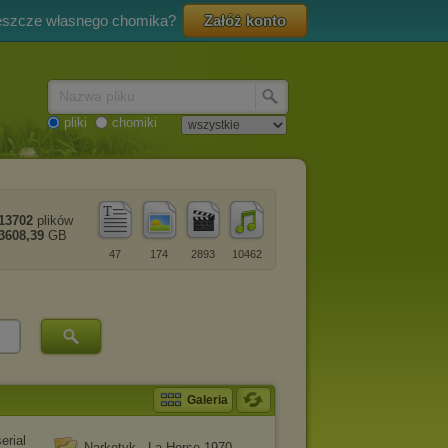
eszcze własnego chomika?
Załóż konto
Nazwa pliku
pliki
chomiki
13702
plików
3608,39
GB
47
174
2893
10462
Galeria
erial
Narkotyk - La Horse 1970