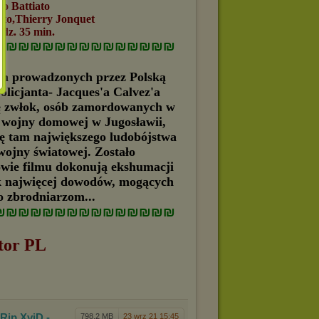
 Battiato
o,Thierry Jonquet
z. 35 min.
₪₪₪₪₪₪₪₪₪₪₪₪₪₪₪
ch prowadzonych przez Polską
olicjanta- Jacques'a Calvez'a
cję zwłok, osób zamordowanych w
 wojny domowej w Jugosławii,
się tam największego ludobójstwa
wojny światowej. Zostało
owie filmu dokonują ekshumacji
jak najwięcej dowodów, mogących
 zbrodniarzom...
₪₪₪₪₪₪₪₪₪₪₪₪₪₪₪
tor PL
Rip.
XviD -
798,2 MB
23 wrz 21 15:45