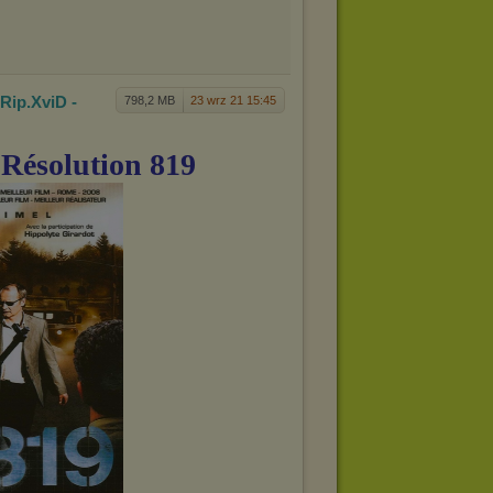
Rip.
XviD -
798,2 MB
23 wrz 21 15:45
 Résolution 819