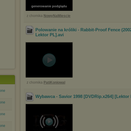
generowanie podglądu
z chomika
NowyNaMiescie
Polowanie na króliki - Rabbit-Proof Fence (2002
Lektor PL]
.avi
z chomika
PatiKoniowal
ione
Wybawca - Savior 1998 [DVDRip.x264] [Lektor 
ione
ione
ione