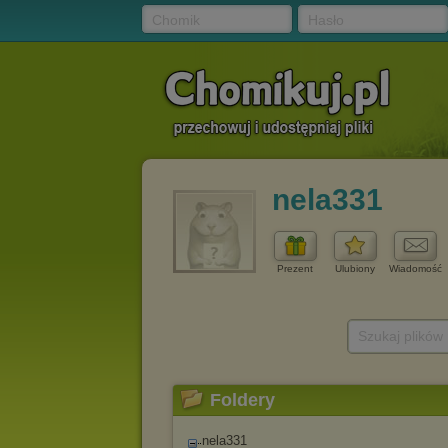
Chomik
Hasło
nela331
Prezent
Ulubiony
Wiadomość
Szukaj plików
Foldery
nela331