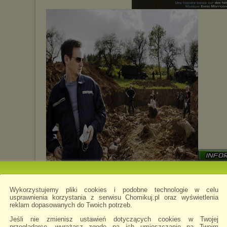
► LEKTOR
Wykorzystujemy pliki cookies i podobne technologie w celu
usprawnienia korzystania z serwisu Chomikuj.pl oraz wyświetlenia
► GATUNEK: Dramat Hi
reklam dopasowanych do Twoich potrzeb.
► PRODUKCJA: Francja, Po
Jeśli nie zmienisz ustawień dotyczących cookies w Twojej
► PREMIERA: 27 październik
przeglądarce, wyrażasz zgodę na ich umieszczanie na Twoim