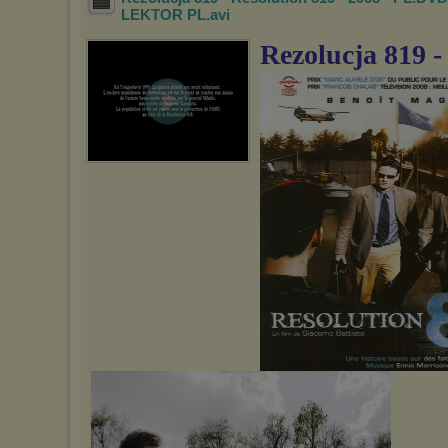
LEKTOR PL
.avi
Rezolucja 819 -