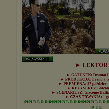
► LEKTOR
► GATUNEK: Dramat Hi
► PRODUKCJA: Francja, Po
► PREMIERA: 27 październik
► REŻYSERIA: Giacomo
► SCENARIUSZ: Giacomo Battiat
► CZAS TRWANIA: 1 god
₪₪₪₪₪₪₪₪₪₪₪₪₪₪₪₪₪₪₪₪
₪₪₪