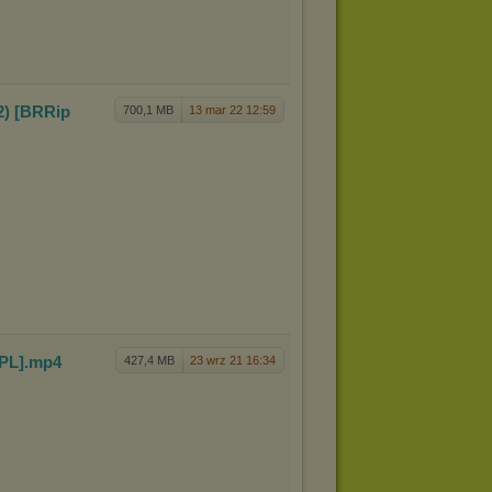
) [
BRRip
700,1 MB
13 mar 22 12:59
PL]
.mp4
427,4 MB
23 wrz 21 16:34