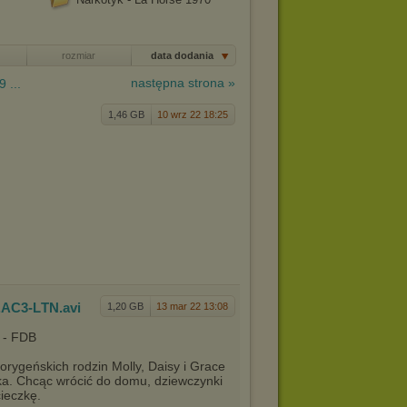
rozmiar
data dodania
następna strona »
9 ...
1,46 GB
10 wrz 22 18:25
D.AC3-L
TN
.avi
1,20 GB
13 mar 22 13:08
ygeńskich rodzin Molly, Daisy i Grace
dka. Chcąc wrócić do domu, dziewczynki
ieczkę.