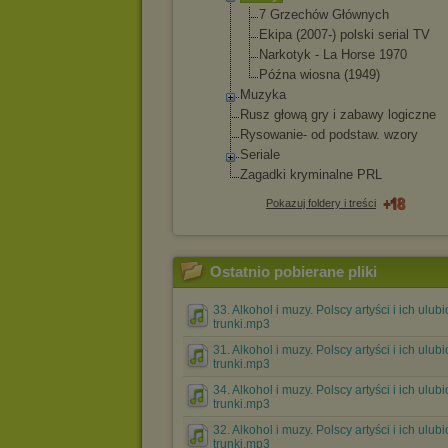
7 Grzechów Głównych
Ekipa (2007-) polski serial TV
Narkotyk - La Horse 1970
Późna wiosna (1949)
Muzyka
Rusz głową gry i zabawy logiczne
Rysowanie- od podstaw. wzory
Seriale
Zagadki kryminalne PRL
Pokazuj foldery i treści
Ostatnio pobierane pliki
33. Alkohol i muzy. Polscy artyści i ich ulub
trunki.mp3
31. Alkohol i muzy. Polscy artyści i ich ulub
trunki.mp3
34. Alkohol i muzy. Polscy artyści i ich ulub
trunki.mp3
32. Alkohol i muzy. Polscy artyści i ich ulub
trunki.mp3