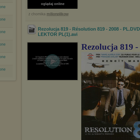
oglądaj online
ione
z chomika
milionplikow
ione
Rezolucja 819 - Résolution 819 - 2008 - PL.DVD
ione
LEKTOR PL(1)
.avi
Rezolucja 819 -
ione
ione
ione