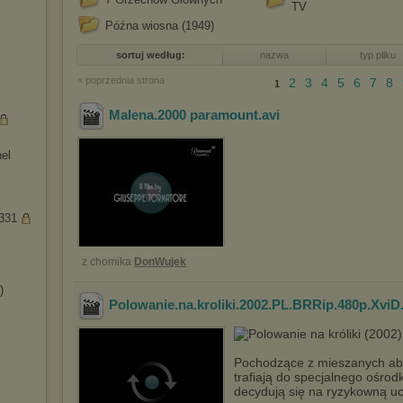
TV
Późna wiosna (1949)
sortuj według:
nazwa
typ pliku
« poprzednia strona
2
3
4
5
6
7
8
1
Malena.2000 paramount
.avi
nel
a331
z chomika
DonWujek
)
Polowanie.na.kroliki.2002.PL.BRRip.480p.Xvi
Pochodzące z mieszanych abor
trafiają do specjalnego ośro
decydują się na ryzykowną uc