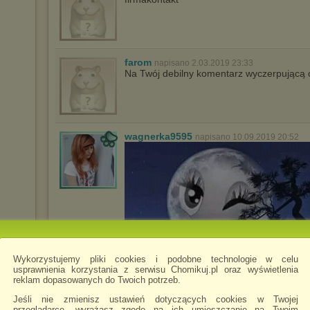
farom
napisano 2.03.2019 23:33
Na Twój debilny komentarz wyczerpującą 
wagnerka9595
napisano 10.09.2019 20:52
Wykorzystujemy pliki cookies i podobne technologie w celu
usprawnienia korzystania z serwisu Chomikuj.pl oraz wyświetlenia
reklam dopasowanych do Twoich potrzeb.
Jeśli nie zmienisz ustawień dotyczących cookies w Twojej
przeglądarce, wyrażasz zgodę na ich umieszczanie na Twoim