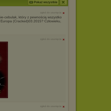
Pokaż wszystkie
zgłoś do usunięcia
nie-cebulak, który z pewnością wszystko
) Europa (Cracked)03.2015? Człowieku,
zgłoś do usunięcia
zgłoś do usunięcia