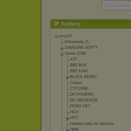
Szukaj plików
Foldery
lysy112
Dokumenty
SAMSUNG SOFTY
Serwis GSM
ATF
BB5 BOX
BB5 KING
BLACK BERRY
Cruiser
CYCLONE
DC-PHOENIX
DC-UNLOCKER
FENIX KEY
HCU
HTC
Huawei,voda,zt
e unlocker
HWK