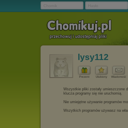
Chomik
Hasło
lysy112
Prezent
Ulubiony
Wiadomość