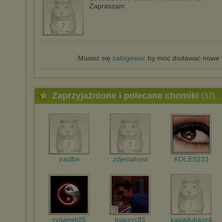
Zapraszam
Musisz się
zalogować
by móc dodawać nowe w
Zaprzyjaźnione i polecane chomiki
(37)
iraslbn
zdjeciahost
KOLES233
cyganek85
ksiezyc85
kasiailukasz4