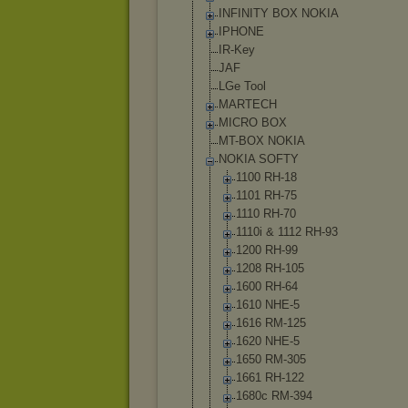
INFINITY BOX NOKIA
IPHONE
IR-Key
JAF
LGe Tool
MARTECH
MICRO BOX
MT-BOX NOKIA
NOKIA SOFTY
1100 RH-18
1101 RH-75
1110 RH-70
1110i & 1112 RH-93
1200 RH-99
1208 RH-105
1600 RH-64
1610 NHE-5
1616 RM-125
1620 NHE-5
1650 RM-305
1661 RH-122
1680c RM-394