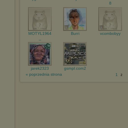
8
MOTYL1964
Burri
vcombobyy
_
jarek2323
gsmpl.com2
« poprzednia strona
1
2