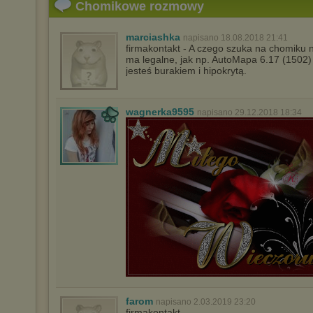
Chomikowe rozmowy
marciashka
napisano 18.08.2018 21:41
firmakontakt - A czego szuka na chomiku 
ma legalne, jak np. AutoMapa 6.17 (1502
jesteś burakiem i hipokrytą.
wagnerka9595
napisano 29.12.2018 18:34
farom
napisano 2.03.2019 23:20
firmakontakt