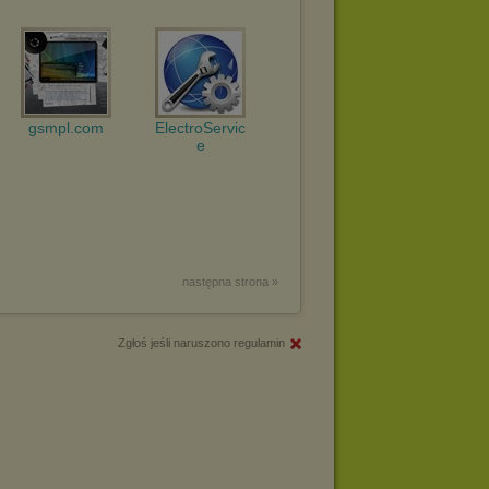
gsmpl.com
ElectroServic
e
następna strona »
Zgłoś jeśli naruszono regulamin