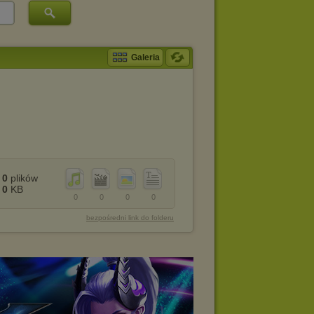
Galeria
0
plików
0
KB
0
0
0
0
bezpośredni link do folderu