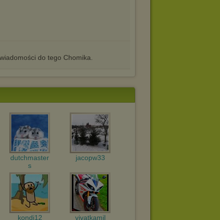
iadomości do tego Chomika.
dutchmaster
jacopw33
s
kondi12
vivatkamil