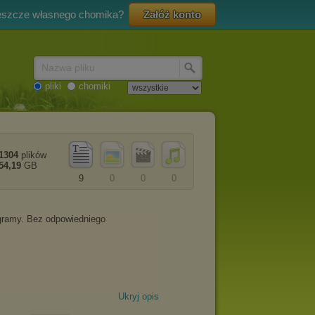
eszcze własnego chomika?
Załóż konto
Nazwa pliku
pliki
chomiki
1304
plików
54,19
GB
9
0
0
0
Ukryj opis