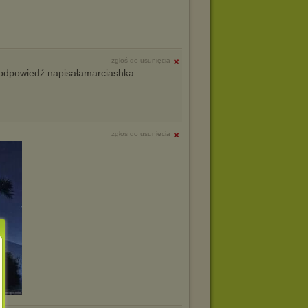
zgłoś do usunięcia
odpowiedź napisałamarciashka.
zgłoś do usunięcia