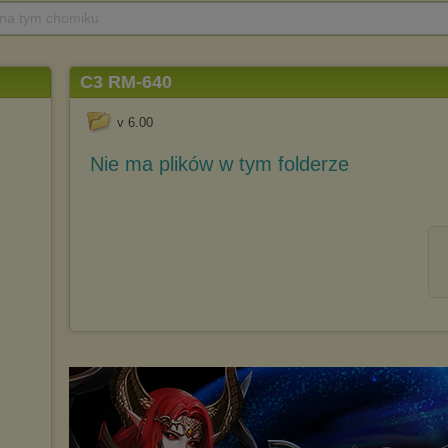
 na tym chomiku
C3 RM-640
v 6.00
Nie ma plików w tym folderze