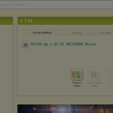
 na tym chomiku
v 7.01
sortuj według:
nazwa
typ pliku
RH-93_dp_v_07_01_MCUSW6_00
.exe
Pobierz
Zachomikuj
folder
folder