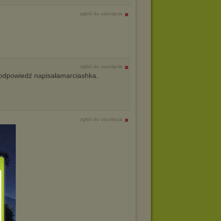
zgłoś do usunięcia
zgłoś do usunięcia
odpowiedź napisałamarciashka.
zgłoś do usunięcia