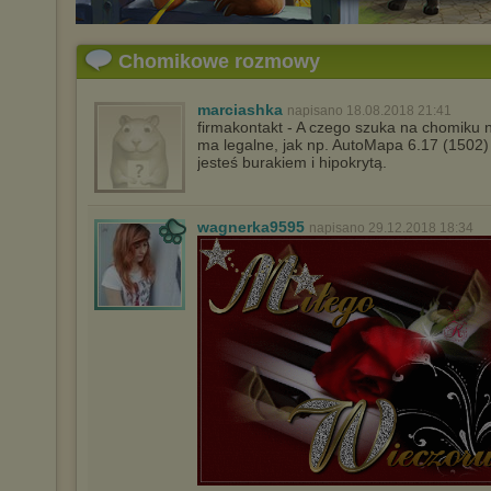
Chomikowe rozmowy
marciashka
napisano 18.08.2018 21:41
firmakontakt - A czego szuka na chomiku 
ma legalne, jak np. AutoMapa 6.17 (1502
jesteś burakiem i hipokrytą.
wagnerka9595
napisano 29.12.2018 18:34