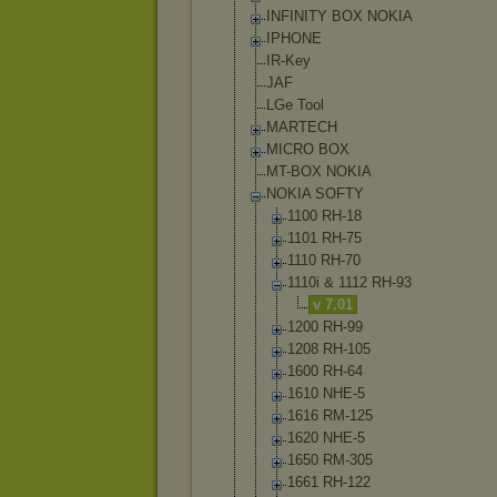
INFINITY BOX NOKIA
IPHONE
IR-Key
JAF
LGe Tool
MARTECH
MICRO BOX
MT-BOX NOKIA
NOKIA SOFTY
1100 RH-18
1101 RH-75
1110 RH-70
1110i & 1112 RH-93
v 7.01
1200 RH-99
1208 RH-105
1600 RH-64
1610 NHE-5
1616 RM-125
1620 NHE-5
1650 RM-305
1661 RH-122