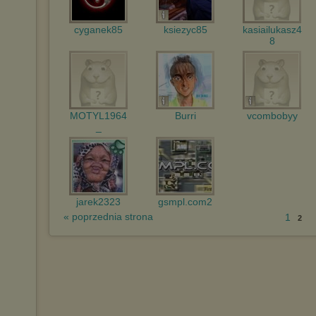
cyganek85
ksiezyc85
kasiailukasz4
8
MOTYL1964
Burri
vcombobyy
_
jarek2323
gsmpl.com2
« poprzednia strona
1
2