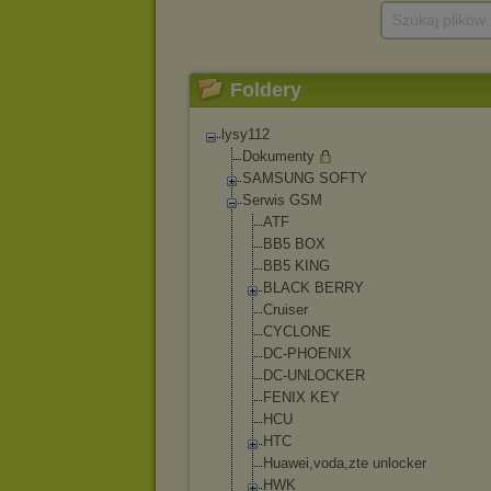
Szukaj plików
Foldery
lysy112
Dokumenty
SAMSUNG SOFTY
Serwis GSM
ATF
BB5 BOX
BB5 KING
BLACK BERRY
Cruiser
CYCLONE
DC-PHOENIX
DC-UNLOCKER
FENIX KEY
HCU
HTC
Huawei,voda,zt
e unlocker
HWK