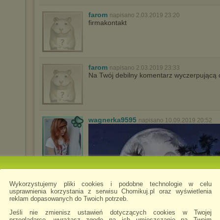
farom
napisano 2.03.2019 23:20
firmakontakt
farom
napisano 2.03.2019 23:33
Na Twój debilny komentarz wyczerpującą 
wagnerka9595
napisano 10.09.2019 20:52
Wykorzystujemy pliki cookies i podobne technologie w celu
usprawnienia korzystania z serwisu Chomikuj.pl oraz wyświetlenia
reklam dopasowanych do Twoich potrzeb.
Jeśli nie zmienisz ustawień dotyczących cookies w Twojej
przeglądarce, wyrażasz zgodę na ich umieszczanie na Twoim