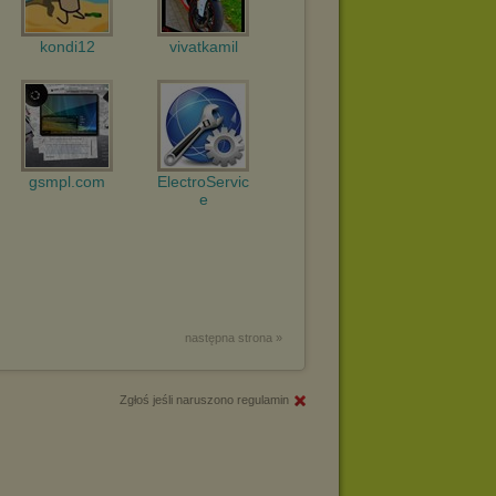
kondi12
vivatkamil
gsmpl.com
ElectroServic
e
następna strona »
Zgłoś jeśli naruszono regulamin