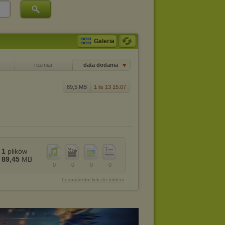
Galeria
rozmiar
data dodania
89,5 MB
1 lis 13 15:07
1
plików
89,45
MB
0
0
0
0
bezpośredni link do folderu