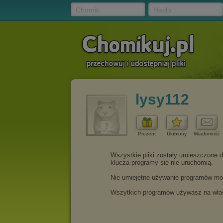
Chomik
Hasło
lysy112
Prezent
Ulubiony
Wiadomość