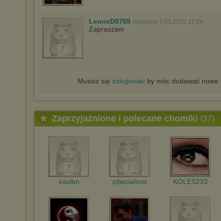
LeonxD8769
napisano 9.01.2025 17:24
Zapraszam
Musisz się
zalogować
by móc dodawać nowe w
Zaprzyjaźnione i polecane chomiki
(37)
iraslbn
zdjeciahost
KOLES233