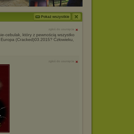
Pokaż wszystkie
zgłoś do usunięcia
nie-cebulak, który z pewnością wszystko
) Europa (Cracked)03.2015? Człowieku,
zgłoś do usunięcia