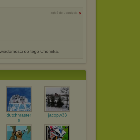
zgłoś do usunięcia
iadomości do tego Chomika.
dutchmaster
jacopw33
s