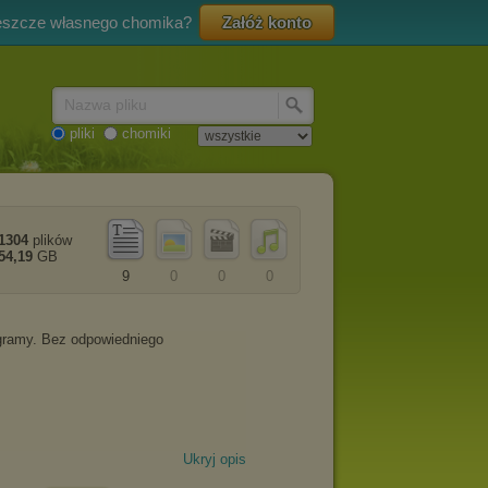
eszcze własnego chomika?
Załóż konto
Nazwa pliku
pliki
chomiki
1304
plików
54,19
GB
9
0
0
0
Ukryj opis