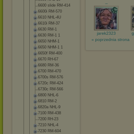
_
6600 slide RM-414
6600i RM-570
6610 NHL-4U
6610i RM-37
6630 RM-1
jarek2323
g
6630 RM-1 1
« poprzednia strona
6650 NHM-1
6650 NHM-1 1
6650f RM-400
6670 RH-67
6680 RM-36
6700 RM-470
6700s RM-576
6720c RM-424
6730c RM-566
6800 NHL-6
6810 RM-2
6820a NHL-9
7100 RM-438
7200 RH-23
7210 NHL-4
7230 RM-604