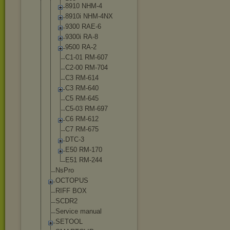
8910 NHM-4
8910i NHM-4NX
9300 RAE-6
9300i RA-8
9500 RA-2
C1-01 RM-607
C2-00 RM-704
C3 RM-614
C3 RM-640
C5 RM-645
C5-03 RM-697
C6 RM-612
C7 RM-675
DTC-3
E50 RM-170
E51 RM-244
NsPro
OCTOPUS
RIFF BOX
SCDR2
Service manual
SETOOL