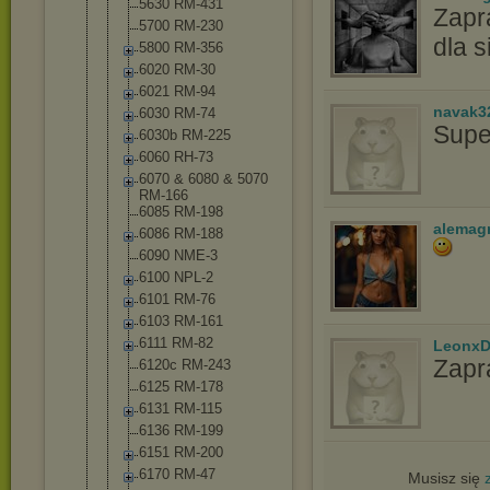
5630 RM-431
Zapr
5700 RM-230
dla s
5800 RM-356
6020 RM-30
6021 RM-94
navak3
6030 RM-74
Supe
6030b RM-225
6060 RH-73
6070 & 6080 & 5070
RM-166
6085 RM-198
alemag
6086 RM-188
6090 NME-3
6100 NPL-2
6101 RM-76
6103 RM-161
6111 RM-82
LeonxD
Zapr
6120c RM-243
6125 RM-178
6131 RM-115
6136 RM-199
6151 RM-200
6170 RM-47
Musisz się