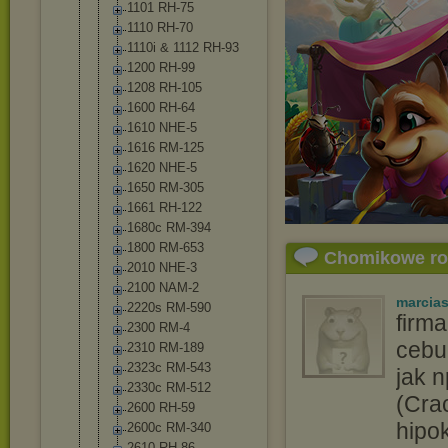
1101 RH-75
1110 RH-70
1110i & 1112 RH-93
1200 RH-99
1208 RH-105
1600 RH-64
1610 NHE-5
1616 RM-125
1620 NHE-5
1650 RM-305
1661 RH-122
1680c RM-394
1800 RM-653
Chomikowe r
2010 NHE-3
2100 NAM-2
marcia
2220s RM-590
firm
2300 RM-4
cebu
2310 RM-189
2323c RM-543
jak 
2330c RM-512
(Cra
2600 RH-59
hipok
2600c RM-340
2610 RH-86