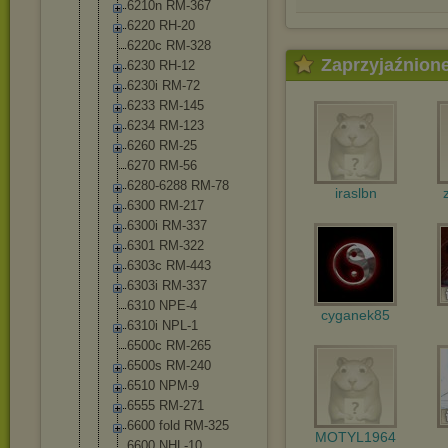
6210n RM-367
6220 RH-20
6220c RM-328
Zaprzyjaźnion
6230 RH-12
6230i RM-72
6233 RM-145
6234 RM-123
6260 RM-25
6270 RM-56
6280-6288 RM-78
iraslbn
6300 RM-217
6300i RM-337
6301 RM-322
6303c RM-443
6303i RM-337
6310 NPE-4
cyganek85
6310i NPL-1
6500c RM-265
6500s RM-240
6510 NPM-9
6555 RM-271
6600 fold RM-325
MOTYL1964
6600 NHL-10