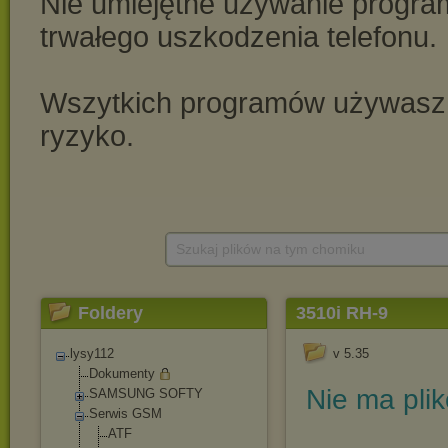
Szukaj plików na tym chomiku
Foldery
3510i RH-9
lysy112
v 5.35
Dokumenty
Nie ma pli
SAMSUNG SOFTY
Serwis GSM
ATF