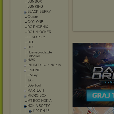
BB5 BOX
BB5 KING
BLACK BERRY
Cruiser
CYCLONE
DC-PHOENIX
DC-UNLOCKER
FENIX KEY
HCU
HTC
Huawei,voda,zt
e
unlocker
HWK
INFINITY BOX NOKIA
IPHONE
IR-Key
JAF
LGe Tool
MARTECH
MICRO BOX
MT-BOX NOKIA
NOKIA SOFTY
1100 RH-18