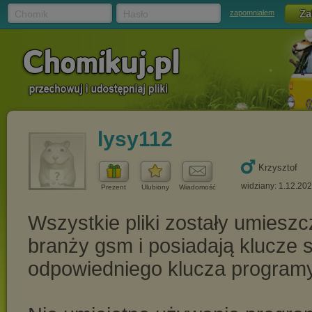
Chomik
Hasło
zapomniałem
lysy112
Krzysztof
widziany: 1.12.20
Prezent
Ulubiony
Wiadomość