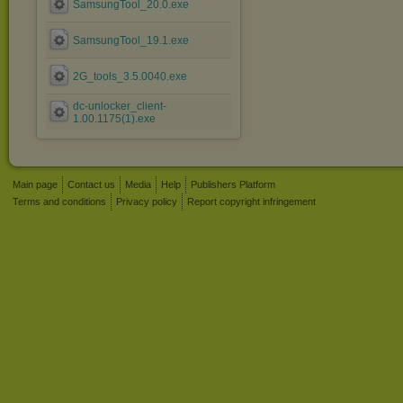
SamsungTool_20.0.exe
SamsungTool_19.1.exe
2G_tools_3.5.0040.exe
dc-unlocker_client-
1.00.1175(1).exe
Main page
Contact us
Media
Help
Publishers Platform
Terms and conditions
Privacy policy
Report copyright infringement