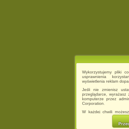
Wykorzystujemy pliki c
usprawnienia korzyst
wyświetlenia reklam dop
Jeśli nie zmienisz ust
przeglądarce, wyrażasz
komputerze przez admin
Corporation.
W każdej chwili możesz
cookies w swojej przeglą
w naszej Pol
Prze
http://chomikuj.pl/Polity