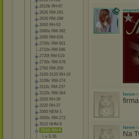
2610b RH-87
wagner
2626 RM-291
2630 RM-298
2650 RH-53
2680s RM-392
2690 RM-635
2700c RM-561
2710n RM-586
2720f RM-519
2730c RM-578
2760 RM-258
3100-3120 RH-19
3109c RM-274
3110c RM-237
3120c RM-364
farom
n
firm
3200 RH-30
3220 RH-37
3300 NEM-1
3500c RM-272
3510 NHM-8
farom
n
3510i RH-9
Na T
v 5.35