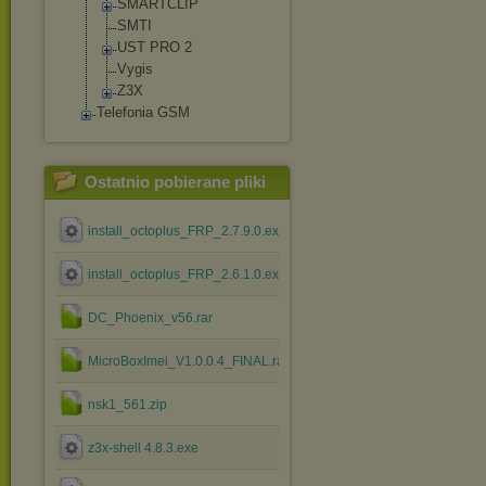
SMARTCLIP
SMTI
UST PRO 2
Vygis
Z3X
Telefonia GSM
Ostatnio pobierane pliki
install_octoplus_FRP_2.7.9.0.exe
install_octoplus_FRP_2.6.1.0.exe
DC_Phoenix_v56.rar
MicroBoxImei_V1.0.0.4_FINAL.rar
nsk1_561.zip
z3x-shell 4.8.3.exe